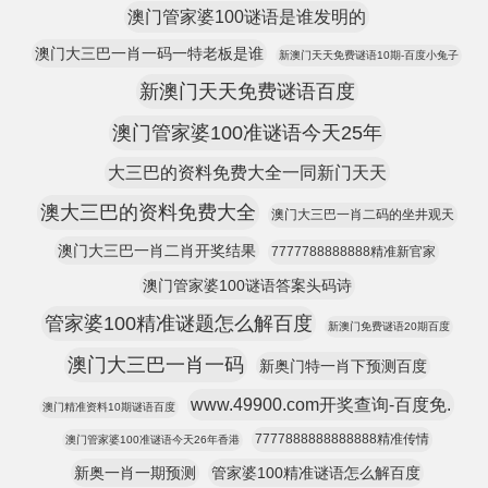
澳门管家婆100谜语是谁发明的
澳门大三巴一肖一码一特老板是谁
新澳门天天免费谜语10期-百度小兔子
新澳门天天免费谜语百度
澳门管家婆100准谜语今天25年
大三巴的资料免费大全一同新门天天
澳大三巴的资料免费大全
澳门大三巴一肖二码的坐井观天
澳门大三巴一肖二肖开奖结果
7777788888888精准新官家
澳门管家婆100谜语答案头码诗
管家婆100精准谜题怎么解百度
新澳门免费谜语20期百度
澳门大三巴一肖一码
新奥门特一肖下预测百度
www.49900.com开奖查询-百度免.
澳门精准资料10期谜语百度
7777888888888888精准传情
澳门管家婆100准谜语今天26年香港
新奥一肖一期预测
管家婆100精准谜语怎么解百度