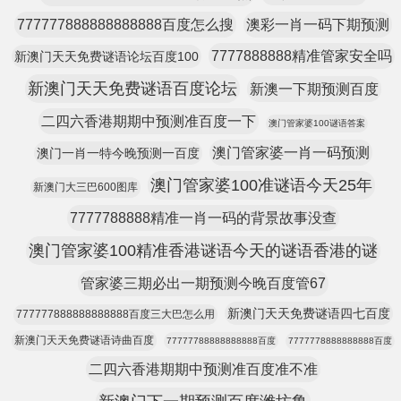
777777888888888888百度怎么搜
澳彩一肖一码下期预测
7777888888精准管家安全吗
新澳门天天免费谜语论坛百度100
新澳门天天免费谜语百度论坛
新澳一下期预测百度
二四六香港期期中预测准百度一下
澳门管家婆100谜语答案
澳门管家婆一肖一码预测
澳门一肖一特今晚预测一百度
澳门管家婆100准谜语今天25年
新澳门大三巴600图库
7777788888精准一肖一码的背景故事没查
澳门管家婆100精准香港谜语今天的谜语香港的谜
管家婆三期必出一期预测今晚百度管67
新澳门天天免费谜语四七百度
777777888888888888百度三大巴怎么用
新澳门天天免费谜语诗曲百度
77777788888888888百度
7777778888888888百度
二四六香港期期中预测准百度准不准