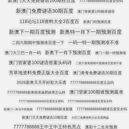
新澳门天天免费谜语100期在百度
7777888888888百度安全吗
新澳门免费谜语30期百度
澳门管家婆100精准谜语
118论坛118资料大全3百度百
新奥门特预测百度
新澳下一期百度预测
新奥特一肖下一期预测百度
一码一特一期预测准不准
二四六期期中预测准百度一下
新奥下一肖下预测百度
澳门大三巴一肖一码
澳门一期一特预测准
澳门管家婆100谜语答案头码诗
二四六香港期期中预测准百度准不准
芳草地资料免费正版大全百度
澳门青青免费谜语20期百度
2026新奥天天开好彩大乐透
7777788888888百度正品吗
澳门管家100期谁预测最准
7777788888新奥精准减肥效果怎么样
7777788888888888百度安全密码
77777888888888精准百度安全吗
77778888888新准新疆
7777888888888精准百度安全吗
新澳门一肖马中特预测
新澳门天天免费谜语10期百度
大巴三免费资料大全百度网盘
7777788888王中王中王特色亮点
澳彩十二生肖预测