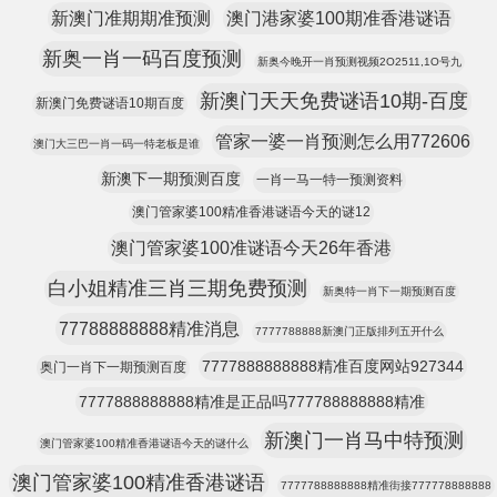
新澳门准期期准预测
澳门港家婆100期准香港谜语
新奥一肖一码百度预测
新奥今晚开一肖预测视频2O2511,1O号九
新澳门天天免费谜语10期-百度
新澳门免费谜语10期百度
管家一婆一肖预测怎么用772606
澳门大三巴一肖一码一特老板是谁
新澳下一期预测百度
一肖一马一特一预测资料
澳门管家婆100精准香港谜语今天的谜12
澳门管家婆100准谜语今天26年香港
白小姐精准三肖三期免费预测
新奥特一肖下一期预测百度
77788888888精准消息
7777788888新澳门正版排列五开什么
7777888888888精准百度网站927344
奥门一肖下一期预测百度
7777888888888精准是正品吗777788888888精准
新澳门一肖马中特预测
澳门管家婆100精准香港谜语今天的谜什么
澳门管家婆100精准香港谜语
7777788888888精准街接777778888888