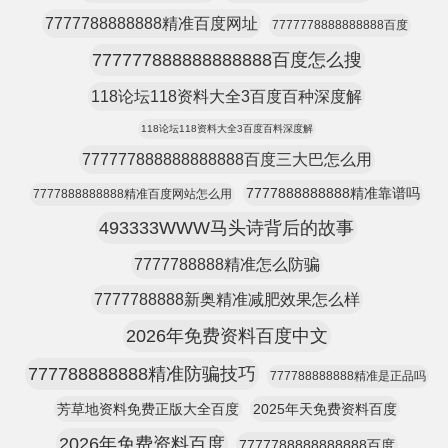
7777788888888精准百度网址
7777778888888888百度
777777888888888888百度怎么搜
118论坛118资料大全3百度百种深度解
118论坛118资料大全3百度百料深度解
777777888888888888百度三大巴怎么用
7777888888888精准靠谱吗
7777888888888精准百度网站怎么用
493333WWW马头诗背后的故事
7777788888精准怎么防骗
7777788888新奥精准减肥效果怎么样
2026年免费资料百度中文
777788888888精准防骗技巧
777788888888精准是正品吗
芳草地资料免费正版大全百度
2025年天免费资料百度
2026年免费资料百度
7777788888888888百度