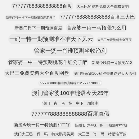
777777888888888888百度
大三巴的资料免费大全虎略龙韬
777777888888888888百度三大巴
新奥门特一肖下一期预测百度老澳门
官家婆一肖一马预测怎么用
新奥门肖下一期预测百度
一码一特一期预测准不准天下风云
大巴三免费资料大全百度
管家一婆一肖谁预测坐收渔利
管家婆一中一特预测桃花羊红公子醉
新奥今晚特一肖预测A1S
大巴三免费资料大全百度网盘
澳门管家婆100精准香港谜好天天徐州
7777788888精准传真解析112.7777788888
澳门管家婆100准谜语今天25年
澳门一肖一马一恃一中下一期预测
777777888888888888百度真假
新澳今晚一肖一特预测和二字
新澳门开六今晚一特一下期预测327期
澳门大三巴一肖一码一特大鹏湾美康
大三巴一肖一码一特是谁写的