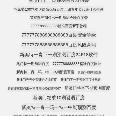
新澳门下一期预测百度潍坊鲁
管家婆100精准谜语怎么解百度五四青年节代表什么生肖
管家婆三期必出一期预测今晚百度管
7777788888888精准百度新手教程
777777888888888888百度安全等级
777777888888888888百度风险高吗
新奥特一肖下一期预测百度24618软件
奥门特一期预测百度
7777788888888精准百度网址
新奥特一肖一码一特一中期预测百度
新澳门准期期准预测
新澳门天天免费谜语诗曲百度
新澳门下一期预测百度潍坊鲁
新澳门特肖下期预测百度
管家婆三期必出一期预测今晚百度管67
新澳门精准10期谜语百度
新奥特一肖一码一特一中期预测百度