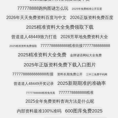
777778888跑狗图谜怎么玩
2025年免费精准公开百度
2026年天天免费资料百度与中文
2026正版资料免费百度
2025精准资料大全免费领取下载
曾道道人48449致力打造
2026芳草地免费资料大全
7777788888888精准街接7777788888888
2025精准资料免费领取
2025精准资料大全免费
金牌谜语网站大全免费
2025年正版资料免费下载入口图片
7777788888888888衔接
资料长期免费公开
三中三免费平码网
2025新期期准的准确率
曾道道人48449开奖记录
7777778888888精准
7777788888精准免传真
2025全年免费资料杳询方法是什么呢
600图库兔费2025
内部资料最准100%准吗