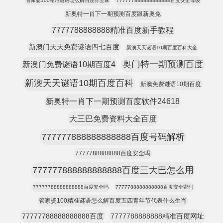
管家婆100精准谜语怎么解百度你全家
777777888888888888百度安全等级
新奥特一肖下一期预测百度跟新奥免
7777788888888精准百度新手教程
新澳门天天免费谜语四七百度
新澳天天谜语10期百度百科大全
奥门特一期预测百度
新澳门免费谜语10期百度4
新澳天天谜语10期百度百科
新澳免费谜语10期百度
新奥特一肖下一期预测百度软件24618
大三巴免费资料大全百度
777777888888888888百度号码解析
7777788888888百度安全吗
777777888888888888百度三大巴怎么用
77777788888888888百度安全吗
7777788888888888百度安全密码
管家婆100精准谜语怎么解百度五四青年节代表什么生肖
77777788888888888百度
7777788888888精准百度网址