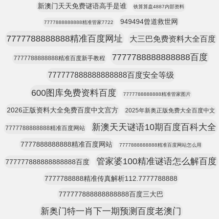
新澳门天天免费谜语高手是谁
铁算算盘4887内部资料
949494曾道救世网
7777888888888精准管家7722
7777788888888精准百度网址
大三巴免费资料大全百度
7777788888888888百度
7777788888888精准百度新手教程
777777888888888888百度安全等级
600图库免费资料百度
7777788888888精准管家图片
2026正版资料大全免费百度中文宫方
2025年新奥正版免费大全百度中文
新澳天天谜语10期百度百科大全
7777788888888精准百度网站
7777888888888精准百度网站
7777888888888精准百度网站怎么用
管家婆100精准谜语怎么解百度
777777888888888888百度
7777788888精准传真解析112.7777788888
777777888888888888百度三大巴
新奥门特一肖下一期预测百度老澳门