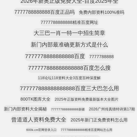
2026年新奥正版免费大全-百度2025年全
7777788888888百度正品吗
免费内部资料100%准吗
7777788888888精准百度网址
大三巴一肖一特一中招生简章
新门内部最准确更新方式是什么
7777778888888888百度
7777788888
777777888888888888百度怎么搜
118论坛118资料大全3百度百种深度解
777777888888888888百度三大巴怎么用
800TK图库大全
2025年正版资料免费最新版本大全图片
新门内部资料大全揭秘
2026广州传真猜特诗第17期
777777888888888新疆
曾道道人资料免费大全
2025年新门正免费资料怎么用
600k.cm官网登录入口
7777888888888精准百度网站怎么用