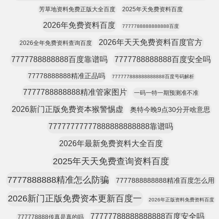
芳草地资料免费正版大全百度
2025年天免费资料百度
2026年免费资料百度
7777788888888888百度
2026年天天免费资料百度官方
2026全年免费资料查询百度
7777788888888百度靠谱吗
7777788888888百度安全吗
77778888888精准正品吗
777777888888888888百度号码解析
7777788888888精准管家图片
一码一特一期预测准不准
2026新门正版免费资本猴警惕虚
奥特今晚9点30分开啥意思
77777777777888888888888靠谱吗
2026年最新免费资料大全百度
2025年天天免费查询资料百度
7777888888精准怎么防骗
7777888888888精准百度怎么用
2026新门正版免费资本更新百度一
2026年正版资料免费资料百度
77777788888888888百度安全吗
777778888传真是真的吗