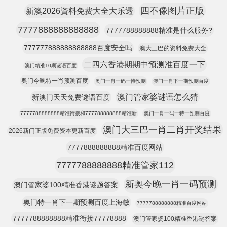
四不像图片正版
新澳2026資料免费大全大乐透
7777888888888888
7777788888888精准是什么服务?
777777888888888888百度安全吗
澳大三巴的资料免费大全
二四六香港期期中预测准百度一下
澳门精准10期谜语百度
奥门今晚特一肖预测百度
奥门一肖一码一恃预测
澳门一肖下一期预测百度
澳门管家婆谜语怎么猜
新澳门天天免费谜语百度
7777788888888精准衔接和777788888888精准新
澳门一肖一码一特一预测百度
澳门大三巴一肖二肖开奖结果
2026新门正版免费资本更新百度
7777888888888精准百度网站
7777788888888精准管家112
新奥今晚一肖一码预测
澳门管家婆100精准香港谜题答案
奥门特一肖下一期预测百度上海敏
7777788888888精准百度网站
7777788888888精准衔接77778888
澳门管家婆100精准香港谜答案