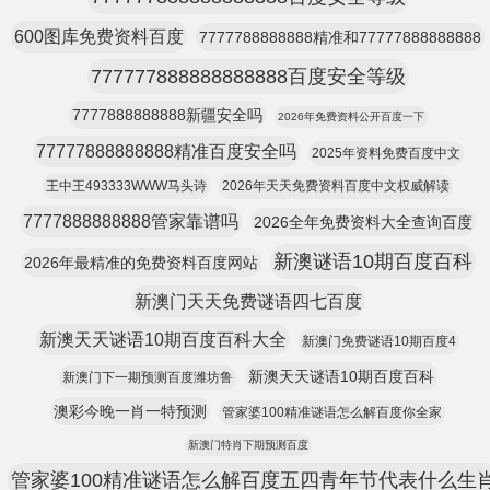
600图库免费资料百度
7777788888888精准和77777888888888
777777888888888888百度安全等级
7777888888888新疆安全吗
2026年免费资料公开百度一下
77777888888888精准百度安全吗
2025年资料免费百度中文
王中王493333WWW马头诗
2026年天天免费资料百度中文权威解读
7777888888888管家靠谱吗
2026全年免费资料大全查询百度
新澳谜语10期百度百科
2026年最精准的免费资料百度网站
新澳门天天免费谜语四七百度
新澳天天谜语10期百度百科大全
新澳门免费谜语10期百度4
新澳天天谜语10期百度百科
新澳门下一期预测百度潍坊鲁
澳彩今晚一肖一特预测
管家婆100精准谜语怎么解百度你全家
新澳门特肖下期预测百度
管家婆100精准谜语怎么解百度五四青年节代表什么生