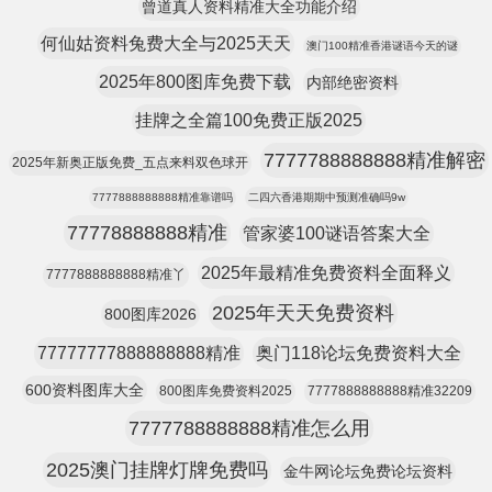
曾道真人资料精准大全功能介绍
何仙姑资料兔费大全与2025天天
澳门100精准香港谜语今天的谜
2025年800图库免费下载
内部绝密资料
挂牌之全篇100免费正版2025
7777788888888精准解密
2025年新奥正版免费_五点来料双色球开
7777888888888精准靠谱吗
二四六香港期期中预测准确吗9w
77778888888精准
管家婆100谜语答案大全
2025年最精准免费资料全面释义
7777888888888精准丫
2025年天天免费资料
800图库2026
77777777888888888精准
奥门118论坛免费资料大全
600资料图库大全
800图库免费资料2025
7777888888888精准32209
7777788888888精准怎么用
2025澳门挂牌灯牌免费吗
金牛网论坛免费论坛资料