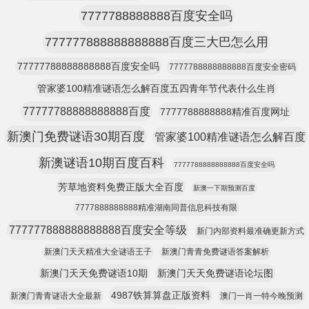
7777788888888百度安全吗
777777888888888888百度三大巴怎么用
77777788888888888百度安全吗
7777788888888888百度安全密码
管家婆100精准谜语怎么解百度五四青年节代表什么生肖
77777788888888888百度
7777788888888精准百度网址
新澳门免费谜语30期百度
管家婆100精准谜语怎么解百度
新澳谜语10期百度百科
7777788888888888百度安全吗
芳草地资料免费正版大全百度
新澳一下期预测百度
7777888888888精准湖南同普信息科技有限
777777888888888888百度安全等级
新门内部资料最准确更新方式
新澳门天天精准大全谜语王子
新澳门青青免费谜语答案解析
新澳门天天免费谜语10期
新澳门天天免费谜语论坛图
4987铁算算盘正版资料
新澳门青青谜语大全最新
澳门一肖一特今晚预测