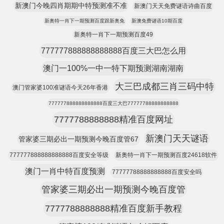
新澳门今晚四肖期期中特预测准不准
新澳门天天免费谜语诗曲百度
新奥特一肖下一期预测百度跟新奥免
新澳免费谜语10期百度
新奥特一肖下一期预测百度49
777777888888888888百度三大巴怎么用
澳门一100%一中一特下期预测湖南湖南
大三巴成都三肖三码中特
澳门管家婆100准谜语今天26年香港
777777888888888888百度三大巴77777788888888888
7777788888888精准百度网址
新澳门天天谜语
管家婆三期必出一期预测今晚百度管67
777777888888888888百度安全等级
新奥特一肖下一期预测百度24618软件
澳门一肖中特百度预测
77777788888888888百度安全吗
管家婆三期必出一期预测今晚百度管
7777788888888精准百度新手教程