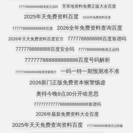
芳草地资料免费正版大全百度
777788888888精准是正品吗
2025年天免费资料百度
2026年免费资料百度
2026全年免费资料查询百度
7777788888888888百度
7777788888888百度靠谱吗
2026年天天免费资料百度官方
7777788888888百度安全吗
77778888888精准正品吗
777777888888888888百度号码解析
一码一特一期预测准不准
7777788888888精准管家图片
2026新门正版免费资本猴警惕虚
奥特今晚9点30分开啥意思
77777777777888888888888靠谱吗
2026年最新免费资料大全百度
2025年天天免费查询资料百度
7777888888精准怎么防骗