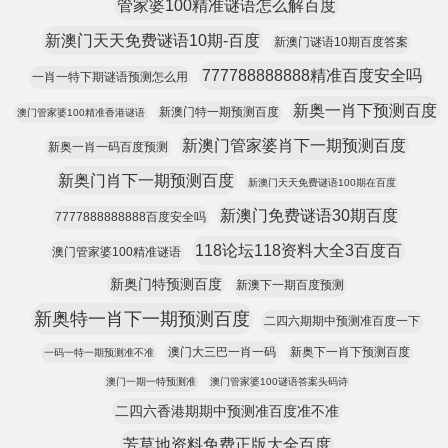
管家婆100精准谜语怎么解百度
新澳门天天免费谜语10期-百度
新澳门谜语10期百度答案
777788888888精准百度安全吗
一肖一特下期谜语预测怎么用
新奥一肖下预测百度
新澳门特一期预测百度
澳门管家婆100精准香港谜语
新澳门管家婆肖下一期预测百度
新奥一肖一码百度预测
新奥门肖下一期预测百度
新澳门天天免费谜语100期在百度
新澳门免费谜语30期百度
7777888888888百度安全吗
118论坛118资料大全3百度百
澳门管家婆100精准谜语
新奥门特预测百度
新澳下一期百度预测
新奥特一肖下一期预测百度
二四六期期中预测准百度一下
澳门大三巴一肖一码
新奥下一肖下预测百度
一码一特一期预测准不准
澳门一期一特预测准
澳门管家婆100谜语答案头码诗
二四六香港期期中预测准百度准不准
芳草地资料免费正版大全百度