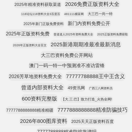
2026免费正版资料大全
2025年精准资料获取渠道
大三巴一尚一特
118论坛118资料大全3百度百
481111横富网
新门内资料免费公开
2025年新门正版免费资料
2025年正版资料免费
曾道道人2025年资料免费大全
2025正版资料免费获取
2025新港期期准最准最新消息
2026年正版资料大全百文
大三巴资料免费公开网站
澳门一码一特一中预测准不准访雷锋
77777788888王中王含义
2026芳草地资料免费大全
曾道内部资料大全
49资汛网
广西三八网资料员
600资料完整版
【大.三.巴】致力打造_火热全网!
7777888888888精准防骗技巧
7777788888888精准精疆
2026年800图库资料
2025天天正版资料百度
7777788888精准防骗靠谱吗