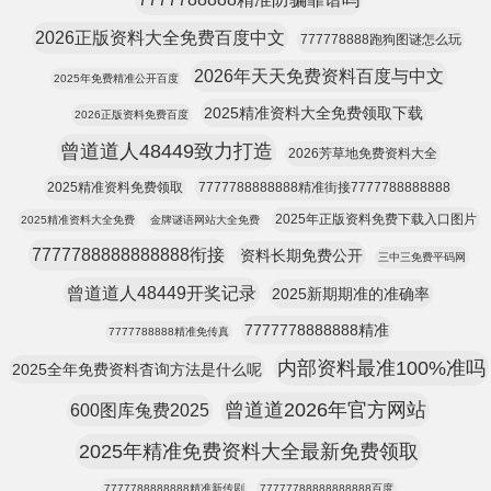
2026正版资料大全免费百度中文
777778888跑狗图谜怎么玩
2026年天天免费资料百度与中文
2025年免费精准公开百度
2025精准资料大全免费领取下载
2026正版资料免费百度
曾道道人48449致力打造
2026芳草地免费资料大全
2025精准资料免费领取
7777788888888精准街接7777788888888
2025年正版资料免费下载入口图片
2025精准资料大全免费
金牌谜语网站大全免费
7777788888888888衔接
资料长期免费公开
三中三免费平码网
曾道道人48449开奖记录
2025新期期准的准确率
7777778888888精准
7777788888精准免传真
内部资料最准100%准吗
2025全年免费资料杳询方法是什么呢
曾道道2026年官方网站
600图库兔费2025
2025年精准免费资料大全最新免费领取
7777788888888精准新传剧
77777788888888888百度