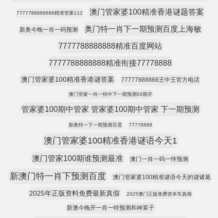
澳门管家婆100精准香港谜题答案
7777788888888精准管家112
奥门特一肖下一期预测百度上海敏
新奥今晚一肖一码预测
7777788888888精准百度网站
7777788888888精准衔接77778888
澳门管家婆100精准香港谜答案
77777888888王中王官方电话
澳门管家一肖一特中下一期预测04期开
管家婆100期中管家 管家婆100期中管家 下一期预测
新奥特一下一期预测百度
77778888
澳门管家婆100精准香港谜语今天1
澳门管家100期谁预测最准
澳门一肖一码一恃预测
新澳门特一肖下预测百度
澳门管家婆100精准谜语今天的谜诸葛
2025年正版资料免费最新真假
2025澳门正版免费资本车真相
新澳今晚开一肖一特预测和神算子