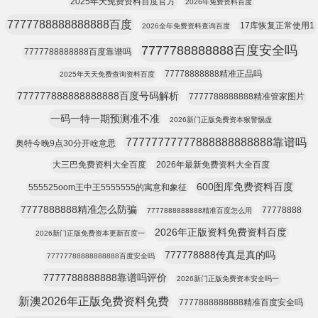
2025年天免费资料百度官方
2026年免费资料百度
7777788888888888百度
17库恢复正常使用1
2026全年免费资料查询百度
7777788888888百度安全吗
7777788888888百度靠谱吗
77778888888精准正品吗
2025年天天免费查询资料百度
777777888888888888百度号码解析
7777788888888精准管家图片
一码一特一期预测准不准
2026新门正版免费资本猴警惕虚
77777777777888888888888靠谱吗
奥特今晚9点30分开啥意思
大三巴免费资料大全百度
2026年最新免费资料大全百度
600图库免费资料百度
555525oom王中王5555555的寓意和象征
7777888888精准怎么防骗
77778888
7777888888888精准百度怎么用
2026年正版资料免费资料百度
2026新门正版免费资本更新百度一
777778888传真是真的吗
77777788888888888百度安全吗
7777788888888靠谱吗评价
2026新门正版免费资本安全吗一
新澳2026年正版免费资料免费
7777888888888精准百度安全吗