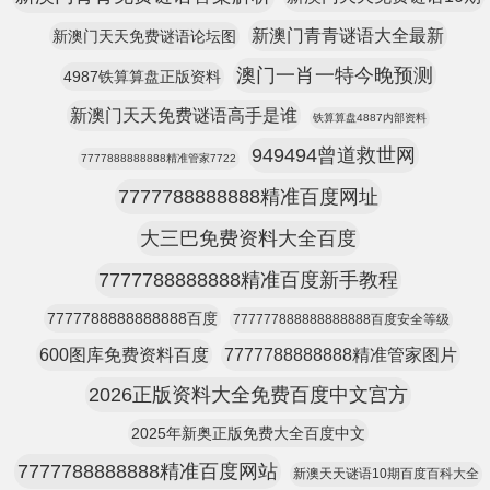
新澳门青青谜语大全最新
新澳门天天免费谜语论坛图
澳门一肖一特今晚预测
4987铁算算盘正版资料
新澳门天天免费谜语高手是谁
铁算算盘4887内部资料
949494曾道救世网
7777888888888精准管家7722
7777788888888精准百度网址
大三巴免费资料大全百度
7777788888888精准百度新手教程
7777788888888888百度
777777888888888888百度安全等级
600图库免费资料百度
7777788888888精准管家图片
2026正版资料大全免费百度中文宫方
2025年新奥正版免费大全百度中文
7777788888888精准百度网站
新澳天天谜语10期百度百科大全