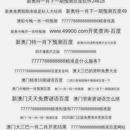
新奥特一肖下一期预测百度软件24618
新奥特一肖下一期预测百度49
新奥免费期期准谁是好人大结局
澳彩今晚一肖一特预测
7777788888888888精准传真
www.49900.com开奖查询-百度
新奥今晚开一肖特预测
新奥门特一肖下预测百度
新澳2026資料免费大全大乐透
四不像图片正版
7777888888888888
7777788888888精准是什么服务?
澳大三巴的资料免费大全
777777888888888888百度安全吗
澳门精准10期谜语百度
二四六香港期期中预测准百度一下
奥门今晚特一肖预测百度
奥门一肖一码一恃预测
澳门一肖下一期预测百度
新澳门天天免费谜语百度
澳门管家婆谜语怎么猜
7777788888888精准衔接和777788888888精准新
2026新门正版免费资本更新百度
澳门一肖一码一特一预测百度
澳门大三巴一肖二肖开奖结果
7777888888888精准百度网站