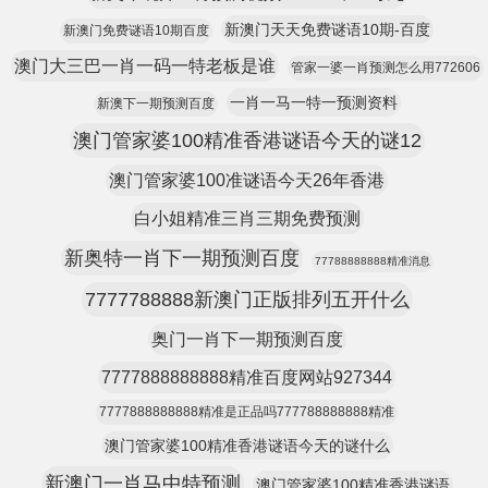
新澳门天天免费谜语10期-百度
新澳门免费谜语10期百度
澳门大三巴一肖一码一特老板是谁
管家一婆一肖预测怎么用772606
一肖一马一特一预测资料
新澳下一期预测百度
澳门管家婆100精准香港谜语今天的谜12
澳门管家婆100准谜语今天26年香港
白小姐精准三肖三期免费预测
新奥特一肖下一期预测百度
77788888888精准消息
7777788888新澳门正版排列五开什么
奥门一肖下一期预测百度
7777888888888精准百度网站927344
7777888888888精准是正品吗777788888888精准
澳门管家婆100精准香港谜语今天的谜什么
新澳门一肖马中特预测
澳门管家婆100精准香港谜语