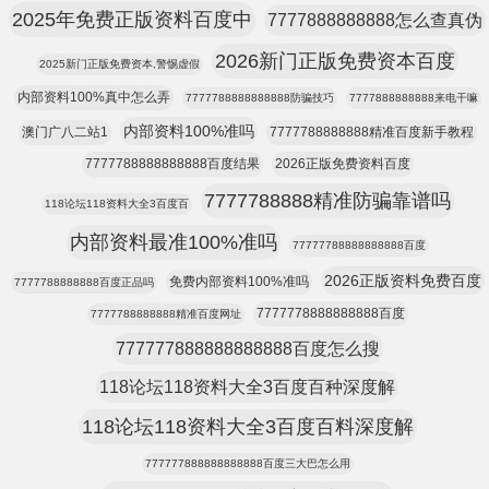
2025年免费正版资料百度中
7777888888888怎么查真伪
2026新门正版免费资本百度
2025新门正版免费资本,警惕虚假
内部资料100%真中怎么弄
7777788888888888防骗技巧
7777888888888来电干嘛
内部资料100%准吗
澳门广八二站1
7777788888888精准百度新手教程
7777788888888888百度结果
2026正版免费资料百度
7777788888精准防骗靠谱吗
118论坛118资料大全3百度百
内部资料最准100%准吗
77777788888888888百度
2026正版资料免费百度
免费内部资料100%准吗
7777788888888百度正品吗
7777778888888888百度
7777788888888精准百度网址
777777888888888888百度怎么搜
118论坛118资料大全3百度百种深度解
118论坛118资料大全3百度百料深度解
777777888888888888百度三大巴怎么用