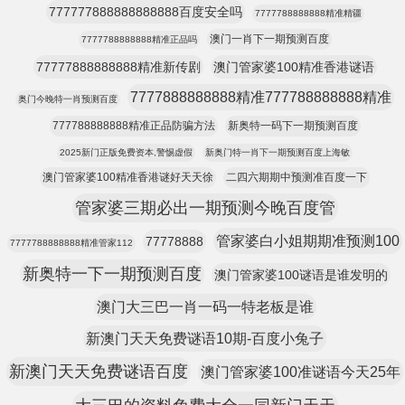
777777888888888888百度安全吗
7777788888888精准精疆
澳门一肖下一期预测百度
7777788888888精准正品吗
77777888888888精准新传剧
澳门管家婆100精准香港谜语
7777888888888精准777788888888精准
奥门今晚特一肖预测百度
777788888888精准正品防骗方法
新奥特一码下一期预测百度
2025新门正版免费资本,警惕虚假
新奥门特一肖下一期预测百度上海敏
澳门管家婆100精准香港谜好天天徐
二四六期期中预测准百度一下
管家婆三期必出一期预测今晚百度管
管家婆白小姐期期准预测100
77778888
7777788888888精准管家112
新奥特一下一期预测百度
澳门管家婆100谜语是谁发明的
澳门大三巴一肖一码一特老板是谁
新澳门天天免费谜语10期-百度小兔子
新澳门天天免费谜语百度
澳门管家婆100准谜语今天25年