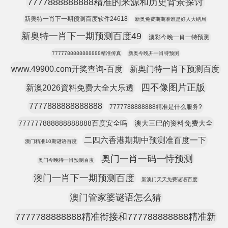
7777888888888精准的来源和历史背景探讨
新奥特一肖下一期预测百度软件24618
新奥免费期期准谁是好人大结局
新奥特一肖下一期预测百度49
澳彩今晚一肖一特预测
7777788888888888精准传真
新奥今晚开一肖特预测
www.49900.com开奖查询-百度
新奥门特一肖下预测百度
四不像图片正版
新澳2026資料免费大全大乐透
7777888888888888
7777788888888精准是什么服务?
777777888888888888百度安全吗
澳大三巴的资料免费大全
二四六香港期期中预测准百度一下
澳门精准10期谜语百度
奥门一肖一码一恃预测
奥门今晚特一肖预测百度
澳门一肖下一期预测百度
新澳门天天免费谜语百度
澳门管家婆谜语怎么猜
7777788888888精准衔接和777788888888精准新