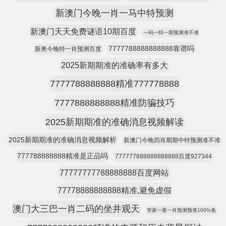
新澳门今晚一肖一马中特预测
新澳门天天免费谜语10期百度
一码一特一期预测准不准
7777788888888888靠谱吗
新奥今晚特一肖预测百度
2025新期期准的准确率有多大
7777788888888精准777778888
7777888888888精准防骗技巧
2025新期期准的准确消息视频解读
2025新期期准的准确消息视频解析
新澳门今晚四肖期期中特预测准不准
777788888888精准是正品吗
777777888888888888百度927344
77777777788888888百度网站
77778888888888精准,避免虚假
澳门大三巴一肖二码的坐井观天
管家一婆一肖预测预准100%免