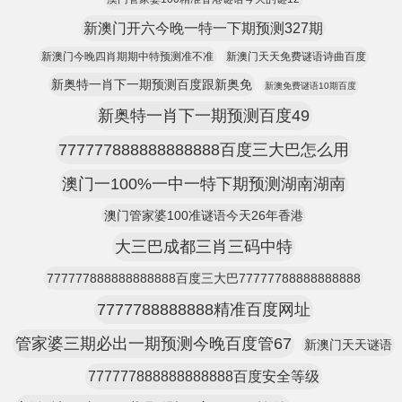
新澳门开六今晚一特一下期预测327期
新澳门今晚四肖期期中特预测准不准
新澳门天天免费谜语诗曲百度
新奥特一肖下一期预测百度跟新奥免
新澳免费谜语10期百度
新奥特一肖下一期预测百度49
777777888888888888百度三大巴怎么用
澳门一100%一中一特下期预测湖南湖南
澳门管家婆100准谜语今天26年香港
大三巴成都三肖三码中特
777777888888888888百度三大巴77777788888888888
7777788888888精准百度网址
管家婆三期必出一期预测今晚百度管67
新澳门天天谜语
777777888888888888百度安全等级