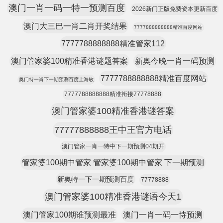
澳门一肖一码一特一预测百度
2026新门正版免费资本更新百度
澳门大三巴一肖二肖开奖结果
7777888888888精准百度网站
7777788888888精准管家112
澳门管家婆100精准香港谜题答案
新奥今晚一肖一码预测
7777788888888精准百度网站
奥门特一肖下一期预测百度上海敏
7777788888888精准衔接77778888
澳门管家婆100精准香港谜答案
77777888888王中王官方电话
澳门管家一肖一特中下一期预测04期开
管家婆100期中管家 管家婆100期中管家 下一期预测
新奥特一下一期预测百度
77778888
澳门管家婆100精准香港谜语今天1
澳门管家100期谁预测最准
澳门一肖一码一恃预测