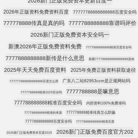
2026新门正版免费资本更新百度一
2026年正版资料免费资料百度
77777788888888888百度安全吗
777778888传真是真的吗
7777788888888靠谱吗评价
2026新门正版免费资本安全吗一
新澳2026年正版免费资料免费
7777888888888精准百度安全吗
7777888888888新传是什么意思
新疆777788888888888888是啥
2025年天天免费百度资料
2025年免费正版资料获取途径
广东八二站82953ccm是正规网站吗
777777888888888888百度怎么用
7777788888是嘛意思
7777788888精准2025安全吗
777788888888精准百度安全吗
内部资料100%免费准吗
777778888精准传真怎么防骗
777788888888精准的来源
7777888888888百度安全吗
77778888888888精准百度
2026新门正版免费百度官方202
2026新门正版免费资本百度2025