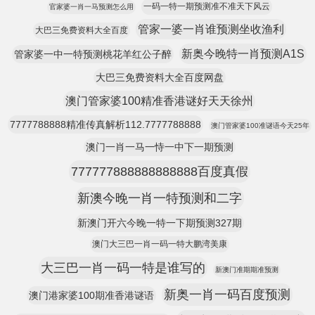
一码一特一期预测准不准天下风云
官家婆一肖一马预测怎么用
管家一婆一肖谁预测坐收渔利
大巴三免费资料大全百度
新奥今晚特一肖预测A1S
管家婆一中一特预测桃花羊红公子醉
大巴三免费资料大全百度网盘
澳门管家婆100精准香港谜好天天徐州
7777788888精准传真解析112.7777788888
澳门管家婆100准谜语今天25年
澳门一肖一马一恃一中下一期预测
777777888888888888百度真假
新澳今晚一肖一特预测和二字
新澳门开六今晚一特一下期预测327期
澳门大三巴一肖一码一特大鹏湾美康
大三巴一肖一码一特是谁写的
新澳门准期期准预测
新奥一肖一码百度预测
澳门港家婆100期准香港谜语