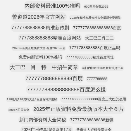
内部资料最准100%准吗
600图库兔费2025
曾道道2026年官方网站
2025年精准免费资料大全最新免费领取
7777788888888精准新传剧
77777788888888888百度
7777888888888精准百度网站
大三巴三肖二二
7777788888888百度正品吗
2026年新奥正版免费大全-百度2025年全
免费内部资料100%准吗
7777788888888精准百度网址
大三巴一肖一特一中招生简章
新门内部最准确更新方式是什么
7777778888888888百度
7777788888
777777888888888888百度怎么搜
777777888888888888百度三大巴怎么用
118论坛118资料大全3百度百种深度解
2025年正版资料免费最新版本大全图片
800TK图库大全
新门内部资料大全揭秘
777777888888888新疆
2026广州传真猜特诗第17期
曾道道人资料免费大全