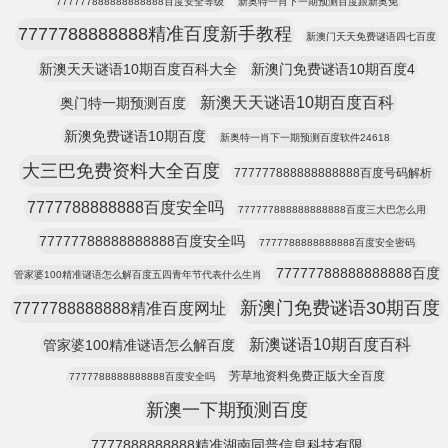
777777888888888888百度安全等级
新奥特一肖下一期预测百度跟新奥免
7777788888888精准百度新手教程
新澳门天天免费谜语四七百度
新澳天天谜语10期百度百科大全
新澳门免费谜语10期百度4
新澳天天谜语10期百度百科
奥门特一期预测百度
新澳免费谜语10期百度
新奥特一肖下一期预测百度软件24618
大三巴免费资料大全百度
777777888888888888百度号码解析
7777788888888百度安全吗
777777888888888888百度三大巴怎么用
77777788888888888百度安全吗
7777788888888888百度安全密码
77777788888888888百度
管家婆100精准谜语怎么解百度五四青年节代表什么生肖
新澳门免费谜语30期百度
7777788888888精准百度网址
新澳谜语10期百度百科
管家婆100精准谜语怎么解百度
芳草地资料免费正版大全百度
7777788888888888百度安全吗
新澳一下期预测百度
7777888888888精准湖南同普信息科技有限