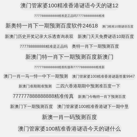
澳门管家婆100精准香港谜语今天的谜12
7777888888888精准是正品吗777788888888精准
新奥特一肖下一期预测百度软件24618
澳门精准10期谜语百度
新澳门历史开奖记录大乐透查询表双
新澳门天天免费谜语10期百度
奥特一肖下一期预测百度
777788888888精准是正品吗
新澳门特一肖下一期预测百度新澳门
7777788888888精准衔接和777788888888精准新
澳门一肖一马一恃一中下一期预测
澳门管家婆100精准香港谜题答案9947
二四六香港期期中预测准百度一下
新澳门准期期准预测
777777888888888精准传真
新澳门今晚特一肖下预测百度
新澳门下一期预测百度
澳门管家婆100精准香港谜下一期中垦
新澳一肖一码预测百度
澳门管家婆100精准香港谜语今天的谜什么