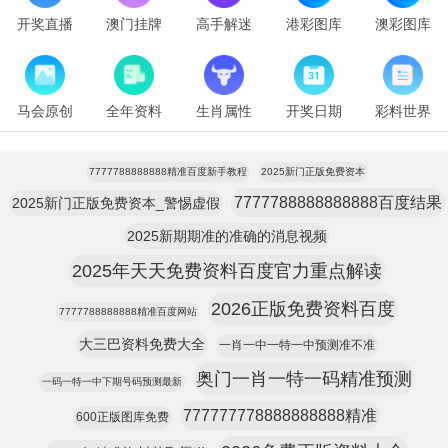
开奖直播
澳门挂牌
高手解迷
港彩图库
澳彩图库
马会原创
全年资料
生肖属性
开奖日期
彩料世界
7777788888888精准百度新手教程
2025新门正版免费资本
7777788888888888百度结果
2025新门正版免费资本_警惕虚假
2025新期期准的准确的消息视频
2025年天天免费资料百度官力重点解读
2026正版免费资料百度
7777788888888精准百度网站
大三巴资料免费大全
一肖一中一特一中预测准不准
奥门一肖一特一码精准预测
一码一特一中下期号码预测最新
777777778888888888精准
600正版图库免费