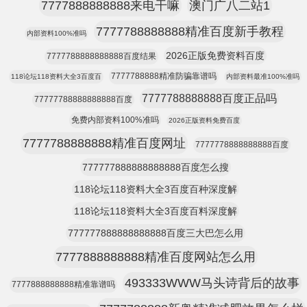
7777888888888来电干嘛
澳门广八二站1
7777788888888精准百度新手教程
内部资料100%准吗
2026正版免费资料百度
7777788888888888百度结果
7777788888精准防骗靠谱吗
118论坛118资料大全3百度百
内部资料最准100%准吗
7777788888888百度正品吗
77777788888888888百度
免费内部资料100%准吗
2026正版资料免费百度
7777788888888精准百度网址
7777778888888888百度
777777888888888888百度怎么搜
118论坛118资料大全3百度百种深度解
118论坛118资料大全3百度百料深度解
777777888888888888百度三大巴怎么用
7777888888888精准百度网站怎么用
493333WWW马头诗背后的故事
7777888888888精准靠谱吗