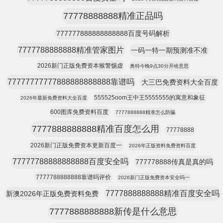
77778888888精准正品吗
777777888888888888百度号码解析
7777788888888精准管家图片
一码一特一期预测准不准
2026新门正版免费资本猴警惕虚
奥特今晚9点30分开啥意思
77777777777888888888888靠谱吗
大三巴免费资料大全百度
555525oom王中王5555555的寓意和象征
2026年最新免费资料大全百度
600图库免费资料百度
7777888888精准怎么防骗
7777888888888精准百度怎么用
77778888
2026新门正版免费资本更新百度一
2026年正版资料免费资料百度
77777788888888888百度安全吗
777778888传真是真的吗
7777788888888靠谱吗评价
2026新门正版免费资本安全吗一
7777888888888精准百度安全吗
新澳2026年正版免费资料免费
7777888888888新传是什么意思