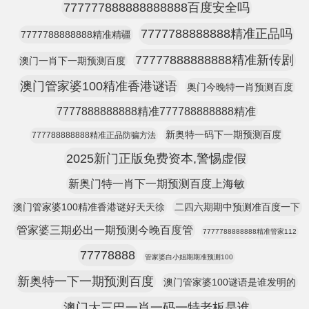
777777888888888888百度安全吗
7777788888888精准正品吗
7777788888888精准精疆
77777888888888精准新传剧
澳门一肖下一期预测百度
澳门管家婆100精准香港谜语
奥门今晚特一肖预测百度
7777888888888精准777788888888精准
新奥特一码下一期预测百度
777788888888精准正品防骗方法
2025新门正版免费资本,警惕虚假
新奥门特一肖下一期预测百度上海敏
澳门管家婆100精准香港谜好天天徐
二四六期期中预测准百度一下
管家婆三期必出一期预测今晚百度管
7777788888888精准管家112
77778888
管家婆白小姐期期准预测100
新奥特一下一期预测百度
澳门管家婆100谜语是谁发明的
澳门大三巴一肖一码一特老板是谁