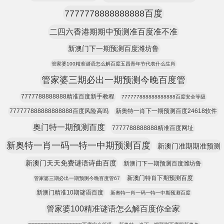
7777778888888888百度
二四六香港期期中预测准百度准不准
新澳门下一期预测百度潍坊鲁
管家婆100精准谜语怎么解百度五四青年节代表什么生肖
管家婆三期必出一期预测今晚百度管
7777788888888精准百度新手教程
777777888888888888百度安全等级
777777888888888888百度风险高吗
新奥特一肖下一期预测百度24618软件
奥门特一期预测百度
7777788888888精准百度网址
新奥特一肖一码一特一中期预测百度
新澳门准期期准预测
新澳门天天免费谜语诗曲百度
新澳门下一期预测百度潍坊鲁
新澳门特肖下期预测百度
管家婆三期必出一期预测今晚百度管67
新澳门精准10期谜语百度
新奥特一肖一码一特一中期预测百度
管家婆100精准谜语怎么解百度你全家