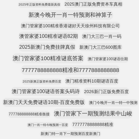
2025澳门正版免费资本车真相
2025年正版资料免费最新真假
新澳今晚开一肖一特预测和神算子
澳门管家婆100精准香港谜好天天徐州科技有限公司
澳管家婆100精准谜语82期
澳门大三巴一肖一码
2025新澳门免费挂牌真假
新澳门大三巴600图库
澳门管家婆100精准谜底答案
澳门管家婆100谜语往期
7777788888888精准和7777888888888
澳门精准资料10期谜语百度
2025新澳正版资科免费百度
澳门管家婆100谜语答案头码诗
2026新门正版免费百度
新澳门天天免费谜语10期-百度免费版
澳门今晚开一肖一特一中预测
澳门管家下一期预测结果中山峻
777788888888精准衡接
7777778888888精准
澳门一肖一特今晚预测一百度
新澳门特一肖下一期预测百度新澳门