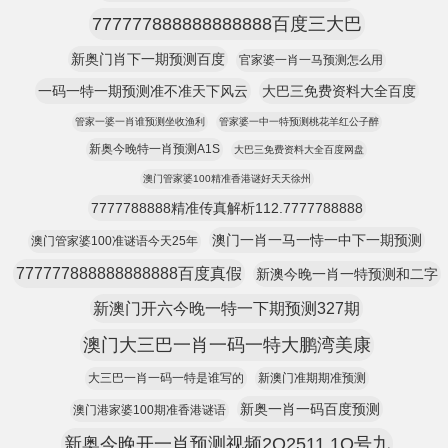
777777888888888888百度三大巴
新奥门肖下一期预测百度
官家婆一肖一马预测怎么用
一码一特一期预测准不准天下风云
大巴三免费资料大全百度
管家一婆一肖谁预测坐收渔利
管家婆一中一特预测桃花羊红公子醉
新奥今晚特一肖预测A1S
大巴三免费资料大全百度网盘
澳门管家婆100精准香港谜好天天徐州
7777788888精准传真解析112.7777788888
澳门一肖一马一恃一中下一期预测
澳门管家婆100准谜语今天25年
777777888888888888百度真假
新澳今晚一肖一特预测和二字
新澳门开六今晚一特一下期预测327期
澳门大三巴一肖一码一特大鹏湾美康
大三巴一肖一码一特是谁写的
新澳门准期期准预测
新奥一肖一码百度预测
澳门港家婆100期准香港谜语
新奥今晚开一肖预测视频2O2511,1O号九