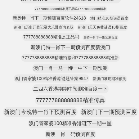
7777888888888精准是正品吗777788888888精准
新奥特一肖下一期预测百度软件24618
澳门精准10期谜语百度
新澳门历史开奖记录大乐透查询表双
新澳门天天免费谜语10期百度
777788888888精准是正品吗
奥特一肖下一期预测百度
新澳门特一肖下一期预测百度新澳门
7777788888888精准衔接和777788888888精准新
澳门一肖一马一恃一中下一期预测
澳门管家婆100精准香港谜题答案9947
新澳门准期期准预测
二四六香港期期中预测准百度一下
777777888888888精准传真
新澳门今晚特一肖下预测百度
新澳门下一期预测百度
澳门管家婆100精准香港谜下一期中垦
新澳一肖一码预测百度