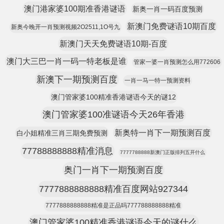
澳门港家婆100期准香港谜语
新奥一肖一码百度预测
新澳门免费谜语10期百度
新奥今晚开一肖预测视频2O2511,1O号九
新澳门天天免费谜语10期-百度
澳门大三巴一肖一码一特老板是谁
管家一婆一肖预测怎么用772606
新澳下一期预测百度
一肖一马一特一预测资料
澳门管家婆100精准香港谜语今天的谜12
澳门管家婆100准谜语今天26年香港
新奥特一肖下一期预测百度
白小姐精准三肖三期免费预测
77788888888精准消息
7777788888新澳门正版排列五开什么
奥门一肖下一期预测百度
7777888888888精准百度网站927344
7777888888888精准是正品吗777788888888精准
澳门管家婆100精准香港谜语今天的谜什么