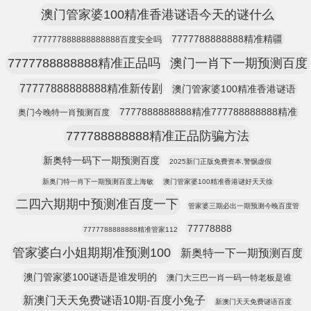
澳门管家婆100精准香港谜语今天的谜什么
7777788888888精准精疆
777777888888888888百度安全吗
7777788888888精准正品吗
澳门一肖下一期预测百度
77777888888888精准新传剧
澳门管家婆100精准香港谜语
7777888888888精准777788888888精准
奥门今晚特一肖预测百度
777788888888精准正品防骗方法
新奥特一码下一期预测百度
2025新门正版免费资本,警惕虚假
新奥门特一肖下一期预测百度上海敏
澳门管家婆100精准香港谜好天天徐
二四六期期中预测准百度一下
管家婆三期必出一期预测今晚百度管
77778888
7777788888888精准管家112
管家婆白小姐期期准预测100
新奥特一下一期预测百度
澳门管家婆100谜语是谁发明的
澳门大三巴一肖一码一特老板是谁
新澳门天天免费谜语10期-百度小兔子
新澳门天天免费谜语百度