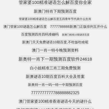
管家婆100精准谜语怎么解百度你全家
新澳门特肖下期预测百度
管家婆100精准谜语怎么解百度五四青年节代表什么生肖
澳门管家100谜题怎么解百度
7777788888新澳门正版排列五开什么
百度预测四肖四码准确吗
新澳门精准10期谜语百度
新澳门天天免费谜语10期百度,不吃饭吃啥呢
澳门一肖一特今晚预测资料
新奥特一肖下一期预测百度软件24618
白小姐精准三肖三期免费预测
新澳谜语10期百度百科大全及答案
新奥特一肖一码一特一中期预测百度
7777777777788888882325
澳门管家婆100精准香港谜语今天的谜什么