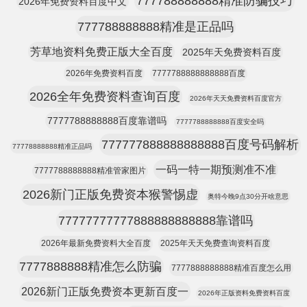
777788888888精准防骗技巧
2026年免费资料百度中文
777788888888精准是正品吗
芳草地资料免费正版大全百度
2025年天免费资料百度
2026年免费资料百度
7777788888888888百度
2026全年免费资料查询百度
2026年天天免费资料百度官方
7777788888888百度靠谱吗
7777788888888百度安全吗
777777888888888888百度号码解析
77778888888精准正品吗
一码一特一期预测准不准
7777788888888精准管家图片
2026新门正版免费资本猴警惕虚
奥特今晚9点30分开啥意思
77777777777888888888888靠谱吗
2026年最新免费资料大全百度
2025年天天免费查询资料百度
7777888888精准怎么防骗
7777888888888精准百度怎么用
2026新门正版免费资本更新百度一
2026年正版资料免费资料百度