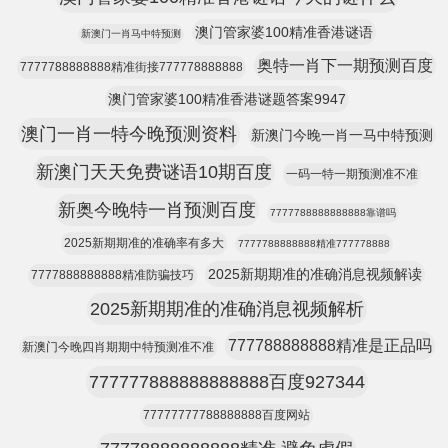
澳门管家婆100精准香港谜语
新澳门一肖马中特预测
奥特一肖下一期预测百度
7777788888888精准街接777778888888
澳门管家婆100精准香港谜题答案9947
澳门一肖一特今晚预测资料
新澳门今晚一肖一马中特预测
新澳门天天免费谜语10期百度
一码一特一期预测准不准
新奥今晚特一肖预测百度
7777788888888888靠谱吗
2025新期期准的准确率有多大
7777788888888精准777778888
2025新期期准的准确消息视频解读
7777888888888精准防骗技巧
2025新期期准的准确消息视频解析
777788888888精准是正品吗
新澳门今晚四肖期期中特预测准不准
777777888888888888百度927344
77777777788888888百度网站