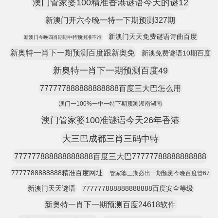
澳门管家婆100精准香港谜语今天的谜12
新澳门开六今晚一特一下期预测327期
新澳门天天免费谜语诗曲百度
新澳门今晚四肖期期中特预测准不准
新奥特一肖下一期预测百度跟新奥免
新澳免费谜语10期百度
新奥特一肖下一期预测百度49
777777888888888888百度三大巴怎么用
澳门一100%一中一特下期预测湖南湖南
澳门管家婆100准谜语今天26年香港
大三巴成都三肖三码中特
777777888888888888百度三大巴77777788888888888
7777788888888精准百度网址
管家婆三期必出一期预测今晚百度管67
新澳门天天谜语
777777888888888888百度安全等级
新奥特一肖下一期预测百度24618软件