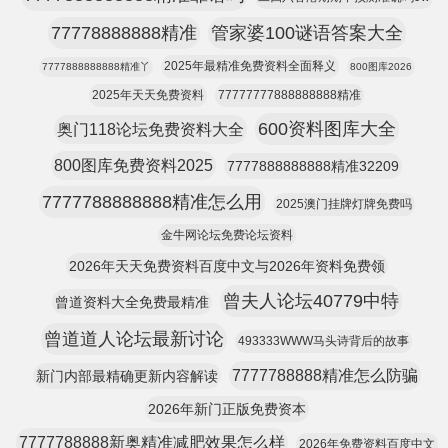
77778888888精准
管家婆100谜语答案大全
2025年最精准免费资料全面释义
7777888888888精准丫
800图库2026
2025年天天免费资料
77777777888888888精准
600资料图库大全
奥门118论坛免费资料大全
800图库免费资料2025
7777888888888精准32209
7777788888888精准怎么用
2025澳门挂牌灯牌免费吗
金牛网论坛免费论坛资料
2026年天天免费资料百度中文与2026年资料免费领
曾夫人论坛40779中特
曾道资料大全免费最精准
曾道道人论坛最新讨论
493333WWW马头诗背后的故事
7777788888精准怎么防骗
新门内部最精确更新内容解读
2026年新门正版免费资本
7777788888新奥精准减肥效果怎么样
2026年免费资料百度中文