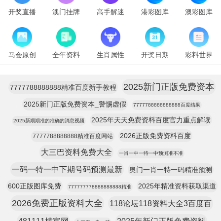
开奖直播
澳门挂牌
高手解迷
港彩图库
澳彩图库
马会原创
全年资料
生肖属性
开奖日期
彩料世界
2025新门正版免费资本
7777788888888精准百度新手教程
2025新门正版免费资本_警惕虚假
7777788888888888百度结果
2025年天天免费资料百度官力重点解读
2025新期期准的准确的消息视频
2026正版免费资料百度
7777788888888精准百度网站
大三巴资料免费大全
一肖一中一特一中预测准不准
一码一特一中下期号码预测最新
奥门一肖一特一码精准预测
600正版图库免费
2025年精准资料获取渠道
777777778888888888精准
2026免费正版资料大全
118论坛118资料大全3百度百