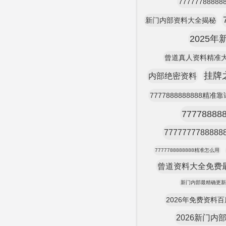
777777888
新门内部资料大全揭秘
2025
曾道真人资料精准
挂牌之
内部绝密资料
7777888888888精准
7777888
777777778888
7777788888888精准怎么用
曾道资料大全免费
新门内部最精确更新
2026年免费资料
2026新门内