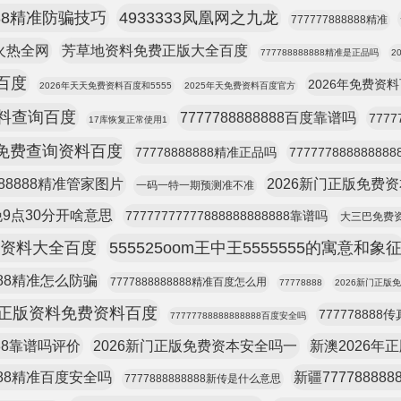
8888精准防骗技巧
4933333凤凰网之九龙
777777888888精准
火热全网
芳草地资料免费正版大全百度
777788888888精准是正品吗
2
百度
2026年免费资
2026年天天免费资料百度和5555
2025年天免费资料百度官方
资料查询百度
7777788888888百度靠谱吗
777
17库恢复正常使用1
天免费查询资料百度
77778888888精准正品吗
7777778888888
8888888精准管家图片
2026新门正版免费
一码一特一期预测准不准
9点30分开啥意思
77777777777888888888888靠谱吗
大三巴免费
费资料大全百度
555525oom王中王5555555的寓意和象
8888精准怎么防骗
7777888888888精准百度怎么用
77778888
2026新门正版
6年正版资料免费资料百度
77777888
77777788888888888百度安全吗
8888靠谱吗评价
2026新门正版免费资本安全吗一
新澳2026年
8888精准百度安全吗
新疆777788888
7777888888888新传是什么意思