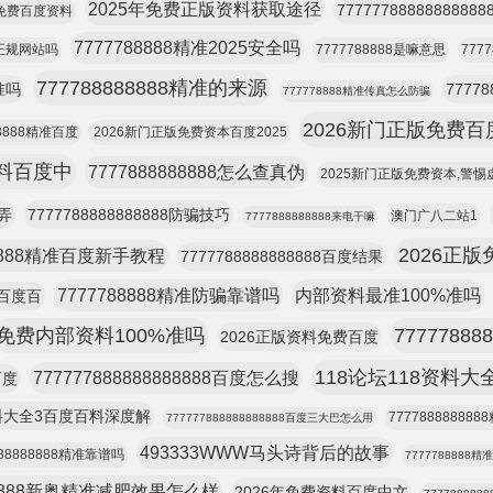
2025年免费正版资料获取途径
777777888888888
天免费百度资料
7777788888精准2025安全吗
是正规网站吗
7777788888是嘛意思
777
777788888888精准的来源
准吗
7777
777778888精准传真怎么防骗
2026新门正版免费百
88888精准百度
2026新门正版免费资本百度2025
资料百度中
7777888888888怎么查真伪
2025新门正版免费资本,警惕
弄
7777788888888888防骗技巧
澳门广八二站1
7777888888888来电干嘛
2026正
88888精准百度新手教程
7777788888888888百度结果
7777788888精准防骗靠谱吗
内部资料最准100%准吗
3百度百
免费内部资料100%准吗
7777788
2026正版资料免费百度
118论坛118资料
777777888888888888百度怎么搜
百度
资料大全3百度百料深度解
7777888888
777777888888888888百度三大巴怎么用
493333WWW马头诗背后的故事
888888888精准靠谱吗
7777788888
88888新奥精准减肥效果怎么样
2026年免费资料百度中文