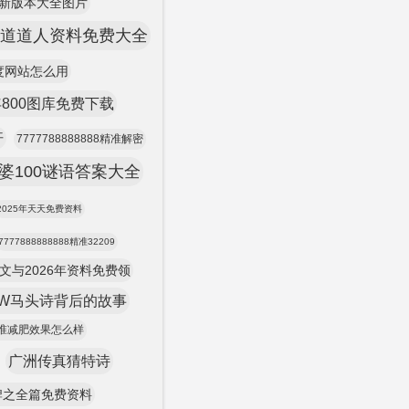
最新版本大全图片
道道人资料免费大全
准百度网站怎么用
年800图库免费下载
开
7777788888888精准解密
婆100谜语答案大全
2025年天天免费资料
7777888888888精准32209
文与2026年资料免费领
WWW马头诗背后的故事
奥精准减肥效果怎么样
广洲传真猜特诗
牌之全篇免费资料