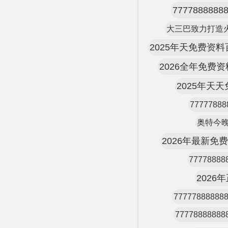
77778888
大三巴致力打造
2025年天免费资料
2026全年免费
2025年天
777778
奥特今晚
2026年最新免
777788
202
777778888
777788888