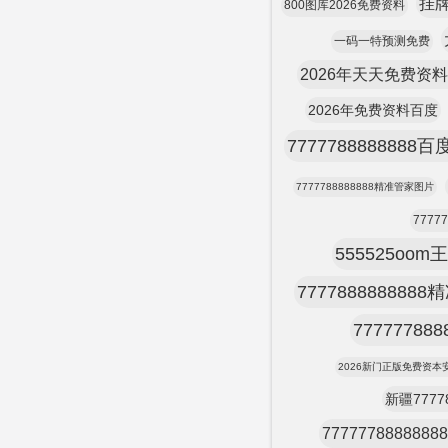
挂
800图库2026免费资料
一码一特预测免费
2026年天天免费资
2026年免费资料百度
7777788888888
7777788888888精准管家图片
7777
555525oo
77778888888
77777788
2026新门正版免费资本
新疆7777
77777788888