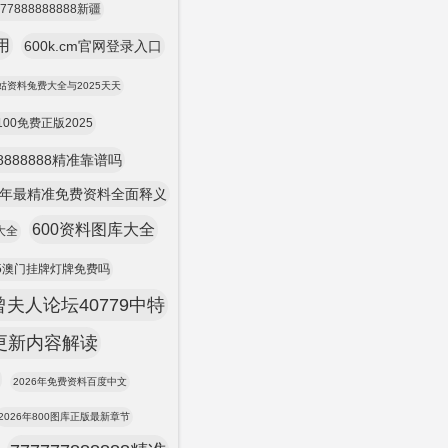
777888888888新疆
用
600k.cm官网登录入口
姑资料兔费大全与2025天天
00免费正版2025
88888888精准靠谱吗
25年最精准免费资料全面释义
600资料图库大全
大全
25澳门挂牌灯牌免费吗
曾夫人论坛40779中特
更新内容解读
2026年免费资料百度中文
2026年800图库正版最新章节