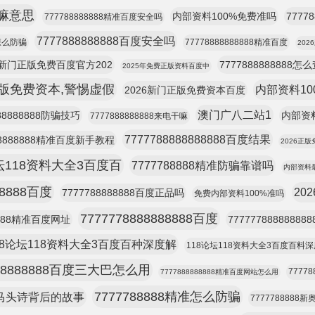
是嘛意思
内部资料100%免费准吗
7777
777788888888精准百度安全吗
7777888888888百度安全吗
真怎么防骗
77778888888888精准百度
202
6新门正版免费百度官方202
7777888888888怎
2025年免费正版资料百度中
正版免费资本,警惕虚假
内部资料1
2026新门正版免费资本百度
澳门广八二站1
888888888防骗技巧
内部资料
7777888888888来电干嘛
7777788888888888百度结果
88888888精准百度新手教程
2026正
坛118资料大全3百度百
7777788888精准防骗靠谱吗
内部资料最
88888百度
20
7777788888888百度正品吗
免费内部资料100%准吗
7777778888888888百度
88888精准百度网址
7777778888888
18论坛118资料大全3百度百种深度解
118论坛118资料大全3百度百料
8888888888百度三大巴怎么用
7777
7777888888888精准百度网站怎么用
7777788888精准怎么防骗
W马头诗背后的故事
777778888