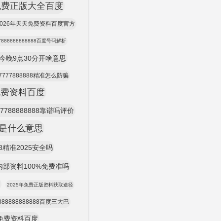
免费正版大全百度
2026年天天免费资料百度官方
77888888888888百度号码解析
今晚9点30分开啥意思
7777888888精准怎么防骗
免费资料百度
77788888888靠谱吗评价
新传是什么意思
888精准2025安全吗
内部资料100%免费准吗
2025年免费正版资料获取途径
7888888888888百度三大巴
库免费资料百度