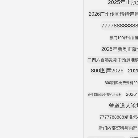
2025年正
2026广州传真猜特诗第
77778888
澳门100精准香
2025年新奥正
二四六香港期期中预测准确
800图库2026
20
800图库免费资料20
202
金牛网论坛免费论坛资料
曾道道人论
7777788888精准
新门内部资料与内部