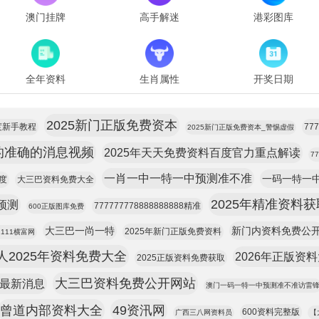
澳门挂牌
高手解迷
港彩图库
全年资料
生肖属性
开奖日期
2025新门正版免费资本
百度新手教程
77
2025新门正版免费资本_警惕虚假
准的准确的消息视频
2025年天天免费资料百度官力重点解读
7
一肖一中一特一中预测准不准
一码一特一
度
大三巴资料免费大全
2025年精准资料
预测
777777778888888888精准
600正版图库免费
大三巴一尚一特
新门内资料免费公
2025年新门正版免费资料
1111横富网
人2025年资料免费大全
2026年正版资
2025正版资料免费获取
大三巴资料免费公开网站
准最新消息
澳门一码一特一中预测准不准访雷
曾道内部资料大全
49资汛网
600资料完整版
广西三八网资料员
【