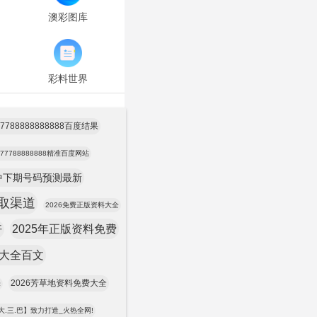
澳彩图库
彩料世界
77788888888888百度结果
777788888888精准百度网站
中下期号码预测最新
获取渠道
2026免费正版资料大全
2025年正版资料免费
开
料大全百文
2026芳草地资料免费大全
锋
大.三.巴】致力打造_火热全网!