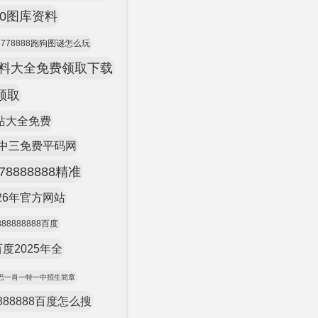
800图库资料
7778888跑狗图谜怎么玩
资料大全免费领取下载
领取
站大全免费
中三免费平码网
778888888精准
26年官方网站
888888888百度
度2025年全
巴一肖一特一中招生简章
88888888百度怎么搜