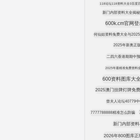
118论坛118资料大全3百度
新门内部资料大全揭秘
600k.cm官网
何仙姑资料兔费大全与202
2025年新奥
二四六香港期期中预
2025年最精准免费资料
600资料图库大
2025澳门挂牌灯牌免
曾夫人论坛40779
7777788888精准怎么防骗
新门内部资料
2026年800图库