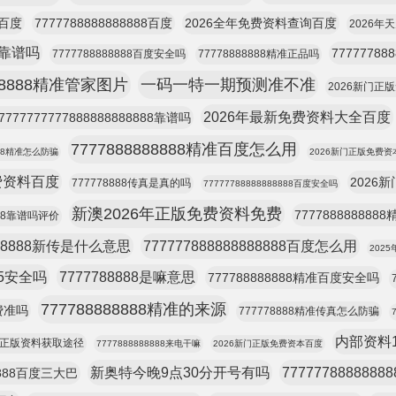
料百度
7777788888888888百度
2026全年免费资料查询百度
2026
百度靠谱吗
7777778
7777788888888百度安全吗
77778888888精准正品吗
888888精准管家图片
一码一特一期预测准不准
2026新门正
2026年最新免费资料大全百度
7777777777888888888888靠谱吗
7777888888888精准百度怎么用
888精准怎么防骗
2026新门正版免费
费资料百度
2026
777778888传真是真的吗
77777788888888888百度安全吗
新澳2026年正版免费资料免费
77778888888
888靠谱吗评价
888888新传是什么意思
777777888888888888百度怎么用
202
25安全吗
7777788888是嘛意思
777788888888精准百度安全吗
777788888888精准的来源
费准吗
777778888精准传真怎么防骗
内部资料1
费正版资料获取途径
7777888888888来电干嘛
2026新门正版免费资本百度
新奥特今晚9点30分开号有吗
777777888888
88888百度三大巴