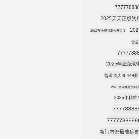
7777788
2025天天正版资
20
2025年免费精准公开百度
曾道
7777788
2025年正版
曾道道人48449
2025全年免费资
2025年精
777788
77777888
新门内部最准确