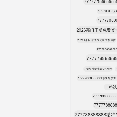
77777788888
7777788888
777778
2026新门正版免费资本
2025新门正版免费资本,警惕虚假
77778888888
7777788888
内部资料最准100%准吗
7777788888888精准百度
118
77778888
7777788
777788888888