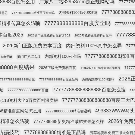
8888888百度怎么用
广东八二站82953ccm是正规网站吗
77777
7777888888
内部资料100%免费准吗
是嘛意思
777788888888精准百度安全吗
7777888888888百度安全吗
888精准传真怎么防骗
77778888
77778
百度2025
2026新门正版免费百度官方202
2025年免费正版资料百度中
2026新门正版免费资本百度
内部资料100%真中怎么弄
777
7777788888888精
内部资料100%准吗
澳门广八二站1
88来电干嘛
888888百度结果
2026正版免费资料百度
777
118论坛118资料大全3百度百
202
77777788888888888百度
7777788888888百度正品吗
免费内部资料100%准吗
777777888888888888百度怎么搜
网址
7777778888888888百度
11
777777888888888888百度三
论坛118资料大全3百度百料深度解
493333WWW
88888精准百度网站怎么用
7777888888888精准靠谱吗
888精准怎么防骗
2026年免
7777788888新奥精准减肥效果怎么样
精准防骗技巧
777788888888精准是正品吗
芳草地资料免费正版大全百