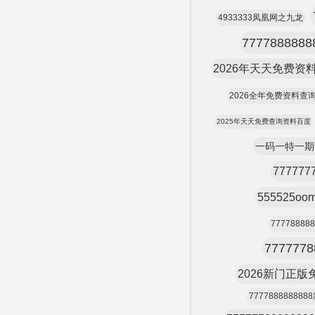
4933333凤凰网之九龙
77778888
2026年天天免费资料
2026全年免费资料查
2025年天天免费查询资料百度
一码一特一期
777777
555525o
7777888
777777
2026新门正
7777888888