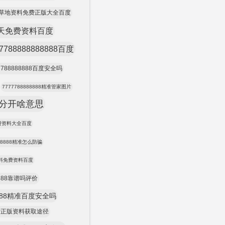
草地资料免费正版大全百度
年天免费资料百度
77788888888888百度
7788888888百度安全吗
7777788888888精准管家图片
0分开啥意思
费资料大全百度
888888精准怎么防骗
资料免费资料百度
8888靠谱吗评价
88888精准百度安全吗
免费正版资料获取途径