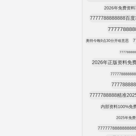
2026年免费资
7777788888888
7777788
7
奥特今晚9点30分开啥意思
7777888
2026年正版资料免
7777788888
7777888
7777788888精准20
内部资料100%免
2025年免
7777778888888