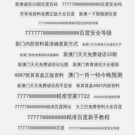
新澳谜语10期百度百科
7777788888888888百度安全吗
芳草地资料免费正版大全百度
新澳一下期预测百度
7777888888888精准湖南同普信息科技有限
777777888888888888百度安全等级
新门内部资料最准确更新方式
新澳门天天精准大全谜语王子
新澳门天天免费谜语10期
新澳门青青免费谜语答案解析
新澳门天天免费谜语论坛图
新澳门青青谜语大全最新
澳门一肖一特今晚预测
4987铁算算盘正版资料
新澳门天天免费谜语高手是谁
铁算算盘4887内部资料
7777888888888精准管家7722
949494曾道救世网
7777788888888精准百度网址
大三巴免费资料大全百度
7777788888888精准百度新手教程
7777788888888888百度
777777888888888888百度安全等级