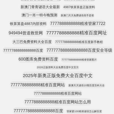
新澳门青青谜语大全最新
4987铁算算盘正版资料
澳门一肖一特今晚预测
新澳门天天免费谜语高手是谁
7777888888888精准管家7722
铁算算盘4887内部资料
7777788888888精准百度网址
949494曾道救世网
大三巴免费资料大全百度
7777788888888精准百度新手教程
777777888888888888百度安全等级
7777788888888888百度
600图库免费资料百度
7777788888888精准管家图片
2026正版资料大全免费百度中文宫方
2025年新奥正版免费大全百度中文
7777788888888精准百度网站
新澳天天谜语10期百度百科大全
7777888888888精准百度网站
7777888888888精准百度网站怎么用
777777888888888888百度
管家婆100精准谜语怎么解百度