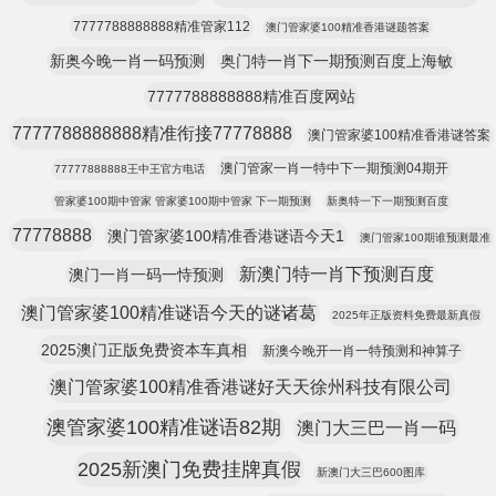
7777788888888精准管家112
澳门管家婆100精准香港谜题答案
新奥今晚一肖一码预测
奥门特一肖下一期预测百度上海敏
7777788888888精准百度网站
7777788888888精准衔接77778888
澳门管家婆100精准香港谜答案
澳门管家一肖一特中下一期预测04期开
77777888888王中王官方电话
管家婆100期中管家 管家婆100期中管家 下一期预测
新奥特一下一期预测百度
77778888
澳门管家婆100精准香港谜语今天1
澳门管家100期谁预测最准
新澳门特一肖下预测百度
澳门一肖一码一恃预测
澳门管家婆100精准谜语今天的谜诸葛
2025年正版资料免费最新真假
2025澳门正版免费资本车真相
新澳今晚开一肖一特预测和神算子
澳门管家婆100精准香港谜好天天徐州科技有限公司
澳管家婆100精准谜语82期
澳门大三巴一肖一码
2025新澳门免费挂牌真假
新澳门大三巴600图库