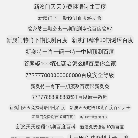
新澳门天天免费谜语诗曲百度
新澳门下一期预测百度潍坊鲁
管家婆三期必出一期预测今晚百度管67
新澳门特肖下期预测百度
新澳门精准10期谜语百度
新奥特一肖一码一特一中期预测百度
管家婆100精准谜语怎么解百度你全家
777777888888888888百度安全等级
新奥特一肖下一期预测百度跟新奥免
7777788888888精准百度新手教程
新澳门天天免费谜语四七百度
新澳天天谜语10期百度百科大全
新澳门免费谜语10期百度4
奥门特一期预测百度
新澳天天谜语10期百度百科
新澳免费谜语10期百度