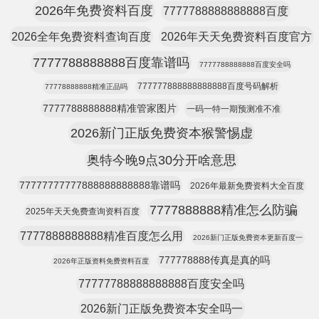
2026年免费资料百度
7777788888888888百度
2026全年免费资料查询百度
2026年天天免费资料百度官方
7777788888888百度靠谱吗
7777788888888百度安全吗
777777888888888888百度号码解析
77778888888精准正品吗
7777788888888精准管家图片
一码一特一期预测准不准
2026新门正版免费资本猴警惕虚
奥特今晚9点30分开啥意思
77777777777888888888888靠谱吗
2026年最新免费资料大全百度
7777888888精准怎么防骗
2025年天天免费查询资料百度
7777888888888精准百度怎么用
2026新门正版免费资本更新百度一
777778888传真是真的吗
2026年正版资料免费资料百度
77777788888888888百度安全吗
2026新门正版免费资本安全吗一