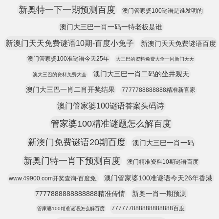
新奥特一下一期预测百度
澳门管家婆100谜语是谁发明的
澳门大三巴一肖一码一特老板是谁
新澳门天天免费谜语10期-百度小兔子
新澳门天天免费谜语百度
澳门管家婆100准谜语今天25年
大三巴的资料免费大全一同新门天天
澳门大三巴一肖二码的坐井观天
澳大三巴的资料免费大全
澳门大三巴一肖二肖开奖结果
7777788888888精准新官家
澳门管家婆100谜语答案头码诗
管家婆100精准谜题怎么解百度
新澳门免费谜语20期百度
澳门大三巴一肖一码
新奥门特一肖下预测百度
澳门精准资料10期谜语百度
澳门管家婆100准谜语今天26年香港
www.49900.com开奖查询-百度免.
7777888888888888精准传情
新奥一肖一期预测
777777888888888888百度
管家婆100精准谜语怎么解百度