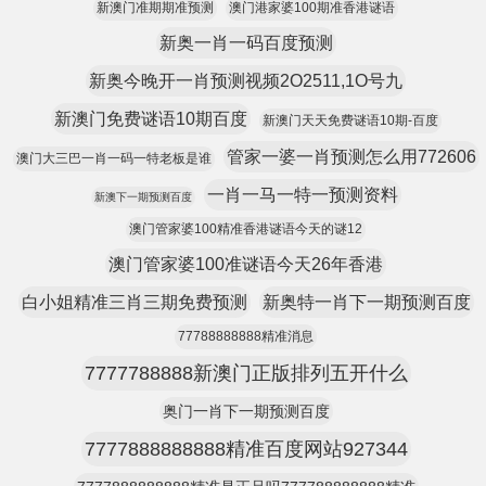
新澳门准期期准预测
澳门港家婆100期准香港谜语
新奥一肖一码百度预测
新奥今晚开一肖预测视频2O2511,1O号九
新澳门免费谜语10期百度
新澳门天天免费谜语10期-百度
管家一婆一肖预测怎么用772606
澳门大三巴一肖一码一特老板是谁
一肖一马一特一预测资料
新澳下一期预测百度
澳门管家婆100精准香港谜语今天的谜12
澳门管家婆100准谜语今天26年香港
白小姐精准三肖三期免费预测
新奥特一肖下一期预测百度
77788888888精准消息
7777788888新澳门正版排列五开什么
奥门一肖下一期预测百度
7777888888888精准百度网站927344