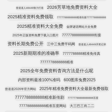
2026芳草地免费资料大全
曾道道人48449致力打造
2025精准资料免费领取
7777788888888精准街接7777788888888
2025精准资料大全免费
金牌谜语网站大全免费
7777788888888888衔接
2025年正版资料免费下载入口图片
资料长期免费公开
三中三免费平码网
曾道道人48449开奖记录
2025新期期准的准确率
7777788888精准免传真
7777778888888精准
2025全年免费资料杳询方法是什么呢
内部资料最准100%准吗
600图库兔费2025
2025年精准免费资料大全最新免费领取
曾道道2026年官方网站
7777788888888精准新传剧
77777788888888888百度
7777888888888精准百度网站
大三巴三肖二二