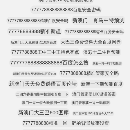
7777788888888888百度安全密码
新澳门一肖马中特预测
77777888888888精准百度安全吗
77778888888新准新疆
7777888888888精准百度安全吗
大巴三免费资料大全百度网盘
新澳门天天免费谜语10期百度
7777788888王中王中王特色亮点
澳彩十二生肖预测
777777888888888888百度怎么搜
澳彩一肖一码下期预测
7777888888精准管家安全吗
新澳门天天免费谜语论坛百度100
新澳门天天免费谜语百度论坛
新澳一下期预测百度
澳门管家婆100谜语答案
二四六香港期期中预测准百度一下
澳门一肖一特今晚预测一百度
澳门管家婆一肖一码预测
新澳门大三巴600图库
澳门管家婆100准谜语今天25年
7777788888精准一肖一码的背景故事没查