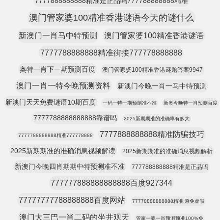
7777888888888精准是正品吗777788888888精准
澳门管家婆100精准香港谜语今天的谜什么
新澳门一肖马中特预测
澳门管家婆100精准香港谜语
7777788888888精准街接777778888888
奥特一肖下一期预测百度
澳门管家婆100精准香港谜题答案9947
澳门一肖一特今晚预测资料
新澳门今晚一肖一马中特预测
新澳门天天免费谜语10期百度
一码一特一期预测准不准
新奥今晚特一肖预测百度
7777788888888888靠谱吗
2025新期期准的准确率有多大
7777888888888精准防骗技巧
7777788888888精准777778888
2025新期期准的准确消息视频解读
2025新期期准的准确消息视频解析
新澳门今晚四肖期期中特预测准不准
777788888888精准是正品吗
777777888888888888百度927344
77777777788888888百度网站
77778888888888精准,避免虚假
澳门大三巴一肖二码的坐井观天
管家一婆一肖预测预准100%免