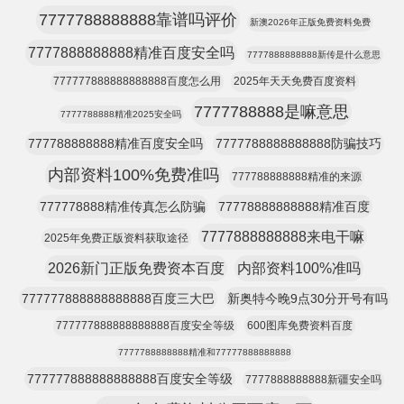
7777788888888靠谱吗评价
新澳2026年正版免费资料免费
7777888888888精准百度安全吗
7777888888888新传是什么意思
777777888888888888百度怎么用
2025年天天免费百度资料
7777788888是嘛意思
7777788888精准2025安全吗
777788888888精准百度安全吗
7777788888888888防骗技巧
内部资料100%免费准吗
777788888888精准的来源
777778888精准传真怎么防骗
77778888888888精准百度
7777888888888来电干嘛
2025年免费正版资料获取途径
2026新门正版免费资本百度
内部资料100%准吗
777777888888888888百度三大巴
新奥特今晚9点30分开号有吗
777777888888888888百度安全等级
600图库免费资料百度
7777788888888精准和77777888888888
777777888888888888百度安全等级
7777888888888新疆安全吗