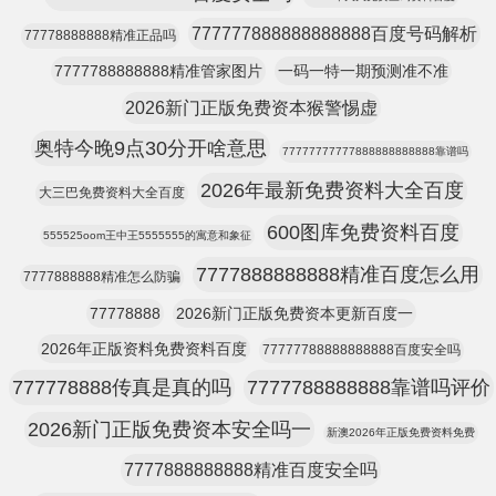
777777888888888888百度号码解析
77778888888精准正品吗
7777788888888精准管家图片
一码一特一期预测准不准
2026新门正版免费资本猴警惕虚
奥特今晚9点30分开啥意思
77777777777888888888888靠谱吗
2026年最新免费资料大全百度
大三巴免费资料大全百度
600图库免费资料百度
555525oom王中王5555555的寓意和象征
7777888888888精准百度怎么用
7777888888精准怎么防骗
77778888
2026新门正版免费资本更新百度一
2026年正版资料免费资料百度
77777788888888888百度安全吗
777778888传真是真的吗
7777788888888靠谱吗评价
2026新门正版免费资本安全吗一
新澳2026年正版免费资料免费
7777888888888精准百度安全吗