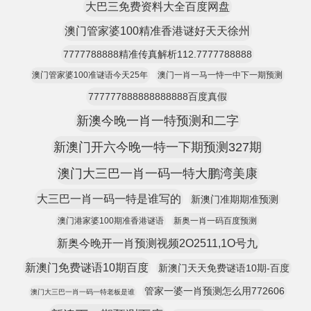
大巴三免费资料大全百度网盘
澳门管家婆100精准香港谜好天天徐州
7777788888精准传真解析112.7777788888
澳门管家婆100准谜语今天25年
澳门一肖一马一恃一中下一期预测
777777888888888888百度真假
新澳今晚一肖一特预测和二字
新澳门开六今晚一特一下期预测327期
澳门大三巴一肖一码一特大鹏湾美康
大三巴一肖一码一特是谁写的
新澳门准期期准预测
澳门港家婆100期准香港谜语
新奥一肖一码百度预测
新奥今晚开一肖预测视频2O2511,1O号九
新澳门免费谜语10期百度
新澳门天天免费谜语10期-百度
管家一婆一肖预测怎么用772606
澳门大三巴一肖一码一特老板是谁