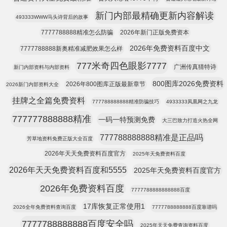
新门内部最精确更新内容解读
493333WWW马头诗背后的故事
7777788888精准怎么防骗
2026年新门正版免费资本
2026年免费资料百度中文
7777788888新奥精准减肥效果怎么样
777米奇四色眼影7777
广洲传真猜特诗
新门内部资料与内部资料
800图库2026免费资料
2026年800图库正版最新章节
2026新门内部资料大全
挂牌之全篇免费资料
777788888888精准防骗技巧
4933333凤凰网之九龙
777777888888精准
一码一特预测免费
大三巴致力打造火热全网
777788888888精准是正品吗
芳草地资料免费正版大全百度
2026年天天免费资料百度官方
2025年天免费资料百度
2026年天天免费资料百度和5555
2025年天免费资料百度官方
2026年免费资料百度
7777788888888888百度
17库恢复正常使用1
2026全年免费资料查询百度
7777788888888百度靠谱吗
7777788888888百度安全吗
2025年天天免费查询资料百度