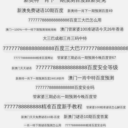
新奥特一肖下一期预测百度跟新奥免
新澳免费谜语10期百度
新奥特一肖下一期预测百度49
777777888888888888百度三大巴怎么用
澳门管家婆100准谜语今天26年香港
澳门一100%一中一特下期预测湖南湖南
大三巴成都三肖三码中特
777777888888888888百度三大巴7777778888888888
管家婆三期必出一期预测今晚百度管67
7777788888888精准百度网址
777777888888888888百度安全等级
新澳门天天谜语
澳门一肖中特百度预测
新奥特一肖下一期预测百度24618软件
77777788888888888百度安全吗
管家婆三期必出一期预测今晚百度管
7777788888888精准百度新手教程
管家婆100精准谜语怎么解百度
新澳门谜语10期百度答案
新澳门天天免费谜语10期-百度
一肖一特下期谜语预测怎么用
777788888888精准百度安全吗