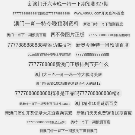
新澳门开六今晚一特一下期预测327期
www.49900.com开奖查询-百度
7777788888888精准街接777778888888
澳门一肖一特今晚预测资料
新澳门特一肖下预测百度
四不像图片正版
奥门一肖下一期预测百度
7777788888888精准百度网站
7777888888888精准防骗技巧
新奥今晚特一肖预测百度
7777888888888888
2026新门正版免费资本更新百度
7777788888新澳门正版排列五开什么
澳门大三巴一肖一码一特大鹏湾美康
澳门管家婆100精准香港谜语今天的谜12
7777888888888精准是正品吗777788888888精准
澳门精准10期谜语百度
新奥特一肖下一期预测百度软件24618
新澳门历史开奖记录大乐透查询表双
新澳门天天免费谜语10期百度
奥特一肖下一期预测百度
777788888888精准是正品吗
新澳门特一肖下一期预测百度新澳门