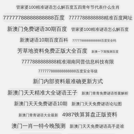
管家婆100精准谜语怎么解百度五四青年节代表什么生肖
77777788888888888百度
7777788888888精准百度网址
新澳门免费谜语30期百度
管家婆100精准谜语怎么解百度
新澳谜语10期百度百科
7777788888888888百度安全吗
芳草地资料免费正版大全百度
新澳一下期预测百度
7777888888888精准湖南同普信息科技有限
777777888888888888百度安全等级
新门内部资料最准确更新方式
新澳门天天精准大全谜语王子
新澳门青青免费谜语答案解析
新澳门天天免费谜语10期
新澳门天天免费谜语论坛图
4987铁算算盘正版资料
新澳门青青谜语大全最新
澳门一肖一特今晚预测
新澳门天天免费谜语高手是谁