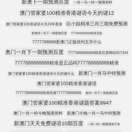
新澳下一期预测百度
一肖一马一特一预测资料
澳门管家婆100精准香港谜语今天的谜12
白小姐精准三肖三期免费预测
澳门管家婆100准谜语今天26年香港
新奥特一肖下一期预测百度
77788888888精准消息
7777788888新澳门正版排列五开什么
奥门一肖下一期预测百度
7777888888888精准百度网站927344
7777888888888精准是正品吗777788888888精准
新澳门一肖马中特预测
澳门管家婆100精准香港谜语今天的谜什么
澳门管家婆100精准香港谜语
7777788888888精准街接777778888888
奥特一肖下一期预测百度
澳门管家婆100精准香港谜题答案9947
澳门一肖一特今晚预测资料
新澳门今晚一肖一马中特预测
新澳门天天免费谜语10期百度
一码一特一期预测准不准