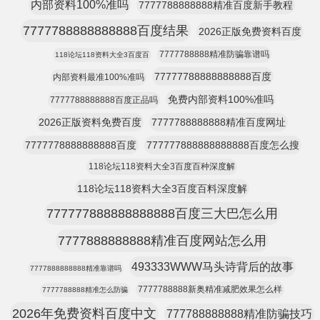
内部资料100%准吗
7777788888888精准百度新手教程
7777788888888888百度结果
2026正版免费资料百度
7777788888精准防骗靠谱吗
118论坛118资料大全3百度百
77777788888888888百度
内部资料最准100%准吗
免费内部资料100%准吗
7777788888888百度正品吗
2026正版资料免费百度
7777788888888精准百度网址
7777778888888888百度
777777888888888888百度怎么搜
118论坛118资料大全3百度百种深度解
118论坛118资料大全3百度百料深度解
777777888888888888百度三大巴怎么用
7777888888888精准百度网站怎么用
493333WWW马头诗背后的故事
7777888888888精准靠谱吗
7777788888新奥精准减肥效果怎么样
7777788888精准怎么防骗
2026年免费资料百度中文
777788888888精准防骗技巧