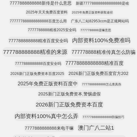
7777888888888新传是什么意思
新疆777788888888888888是啥
2025年天天免费百度资料
2025年免费正版资料获取途径
777777888888888888百度怎么用
广东八二站82953ccm是正规网站吗
7777788888精准2025安全吗
7777788888是嘛意思
内部资料100%免费准吗
777788888888精准百度安全吗
777788888888精准的来源
777778888精准传真怎么防骗
77778888888888精准百度
7777888888888百度安全吗
2026新门正版免费百度官方202
2026新门正版免费资本百度2025
2025年免费正版资料百度中
7777888888888怎么查真伪
2025新门正版免费资本,警惕虚假
2026新门正版免费资本百度
内部资料100%真中怎么弄
7777788888888888防骗技巧
澳门广八二站1
7777888888888来电干嘛