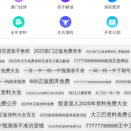
澳门挂牌
高手解迷
港彩图库
全年资料
生肖属性
开奖日期
8精准百度新手教程
2025新门正版免费资本
2025新门正版免费资本_警惕虚假
7777788888888精准百度网站
2025年天天免费资料百度官力重点解读
视频
料免费大全
一肖一中一特一中预测准不准
一码一特一中下期号
600正版图库免费
特一码精准预测
2025年
777777778888888888精准
版资料大全
481111横富网
大三巴一尚一特
20
118论坛118资料大全3百度百
免费公开
曾道道人2025年资料免费大全
2025年正版资料免费
大三巴资料免费
年正版资料大全百文
2025新港期期准最准最新消息
中预测准不准访雷锋
77777788888王
2026芳草地资料免费大全