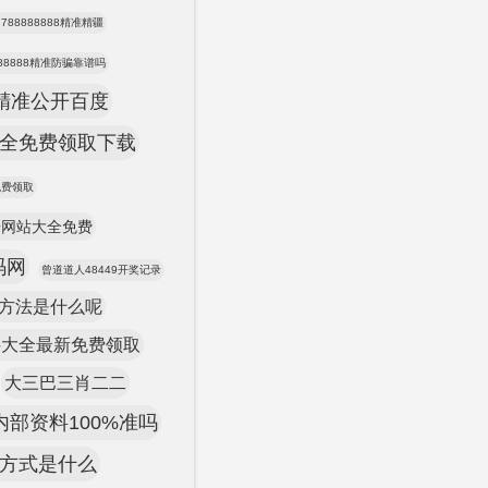
7788888888精准精疆
788888精准防骗靠谱吗
费精准公开百度
大全免费领取下载
免费领取
语网站大全免费
码网
曾道道人48449开奖记录
询方法是什么呢
料大全最新免费领取
大三巴三肖二二
内部资料100%准吗
方式是什么