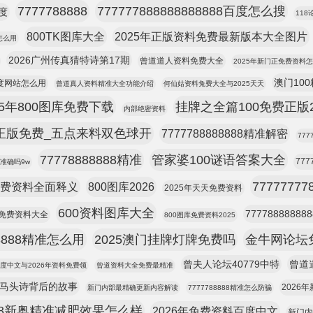
7777788888
777777888888888888百度怎么搜
百度
11
800TK图库大全
2025年正版资料免费最新版本大全图片
巴怎么用
2026广州传真猜特诗第17期
曾道道人资料免费大全
2025年新门正免费资料
澳门10
准百度网站怎么用
曾道真人资料精准大全功能介绍
何仙姑资料兔费大全与2025天天
25年800图库免费下载
挂牌之全篇100免费正版2
内部绝密资料
奥正版免费_五点来料双色球开
7777788888888精准解密
777
77778888888精准
管家婆100谜语答案大全
777
准确吗9w
77777777
免费资料全面释义
800图库2026
2025年天天免费资料
600资料图库大全
77778888888
坛免费资料大全
800图库免费资料2025
88888精准怎么用
2025澳门挂牌灯牌免费吗
金牛网论坛
曾夫人论坛40779中特
曾道
百度中文与2026年资料免费领
曾道资料大全免费最精准
WW马头诗背后的故事
2026
新门内部最精确更新内容解读
7777788888精准怎么防骗
8888新奥精准减肥效果怎么样
2026年免费资料百度中文
新门内