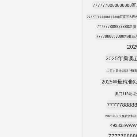
7777778888888888
777777888888888888百度三大
777777888888888新疆
7777888888888精
20
2025年新
二四六香港期期中预测
2025年最精准
奥门118论
77777888
2026年天天免费资料
493333W
777778