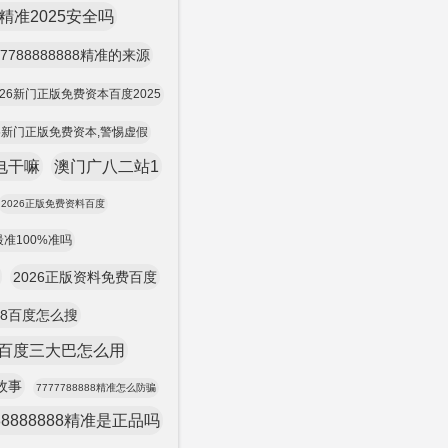
88精准2025安全吗
77788888888精准的来源
026新门正版免费资本百度2025
25新门正版免费资本,警惕虚假
来电干嘛
澳门广八二站1
2026正版免费资料百度
准100%准吗
2026正版资料免费百度
8888百度怎么搜
8888百度三大巴怎么用
故事
7777788888精准怎么防骗
788888888精准是正品吗