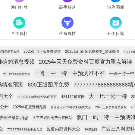
澳门挂牌
高手解迷
港彩图库
全年资料
生肖属性
开奖日期
2025新门正版免费资本
2025新门正版免费资本_警惕虚假
8精准百度新手教程
77777
的准确的消息视频
2025年天天免费资料百度官力重点解读
一肖一中一特一中预测准不准
一码一特一中
大三巴资料免费大全
码精准预测
600正版图库免费
777777778888888888
大三巴一尚一特
资料大全
481111横富网
2
118论坛118资料大全3百度百
公开
2025年正版资料免费
曾道道人2025年资料免费大全
2025正版资料免费获取
2
澳门一码一特一中预测
期准最准最新消息
大三巴资料免费公开网站
广西三八网资料
全
曾道内部资料大全
77777788888王中王含义
49资汛网