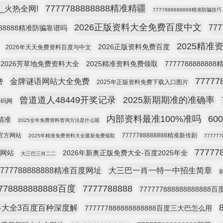
7777788888888精准精疆
_火热全网!
7777888888888精准防骗技巧
2026正版资料大全免费百度中文
77
788888精准防骗靠谱吗
2025精
2026正版资料免费百度
2026年天天免费资料百度与中文
2026芳草地免费资料大全
2025精准资料免费领取
7777788888888
77777
金牌谜语网站大全免费
费
2025年正版资料免费下载入口图片
曾道道人48449开奖记录
2025新期期准的准确率
平码网
内部资料最准100%准吗
60
8精准
2025全年免费资料杳询方法是什么呢
年官方网站
7777788888888精准新传剧
2025年精准免费资料大全最新免费领取
77777
7777
度网站
2026年新奥正版免费大全-百度2025年全
大三巴三肖二二
7777788888888精准百度网址
大三巴一肖一特一中招生简章
778888888888百度
7777788888
777777888888888888
资料大全3百度百种深度解
777777888888888888百度三大巴怎么用