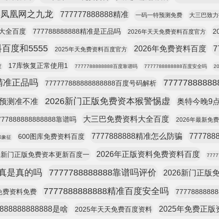
33凤凰网之九龙
777777888888精准
一码一特预测免费
大三巴致力
大全百度
777788888888精准是正品吗
2
2026年天天免费资料百度官方
百度和5555
2026年免费资料百度
7
2025年天免费资料百度官方
17库恢复正常使用1
度
7777788888888百度靠谱吗
7777788888888百度安全吗
2
88精准正品吗
777778888
777777888888888888百度号码解析
2026新门正版免费资本猴警惕虚
预测准不准
奥特今晚9点
大三巴免费资料大全百度
777888888888888靠谱吗
2026年最新免
7777888888精准怎么防骗
77778
600图库免费资料百度
和象征
2026年正版资料免费资料百度
26新门正版免费资本更新百度一
777
8传真是真的吗
7777788888888靠谱吗评价
2026新门正版
7777888888888精准百度安全吗
版免费资料免费
77778888
888888888888是啥
2025年免费正
2025年天天免费百度资料