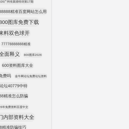
026广州传真猜特诗第17期
8888888精准百度网站怎么用
年800图库免费下载
点来料双色球开
77778888888精准
料全面释义
800图库2026
600资料图库大全
牌免费吗
金牛网论坛免费论坛资料
论坛40779中特
8888精准怎么防骗
026年免费资料百度中文
新门内部资料大全
8888精准防骗技巧