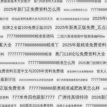
料免费最新版本大全图片
777777888888888新疆
新门内部资料大全揭秘
2
2025年新门正免费资料怎么用
全
777788
600k.cm官网登录入口
2025
能介绍
何仙姑资料兔费大全与2025天天
澳门100精准香港谜语今天的谜
2025年新奥正版免费_五
挂牌之全篇100免费正版2025
7777888888888精准靠谱吗
二四六香港期期中预测准确吗9w
准解密
答案大全
7777888888888精准丫
2025年最精准免费资
奥门118论坛免费资料大全
77777777888888888精准
资料
7777788888888精准怎么用
2025澳门挂牌灯
7888888888精准32209
天免费资料百度中文与2026年资料免费领
曾夫人
曾道资料大全免费最精准
坛最新讨论
777778
493333WWW马头诗背后的故事
新门内部最精确更新内容解读
门正版免费资本
7777788888新奥精准减肥效果怎么样
2
777米奇四色眼影7777
广洲传真猜特诗
2026
部资料
800图库2026免费资料
77778888
库正版最新章节
挂牌之全篇免费资料