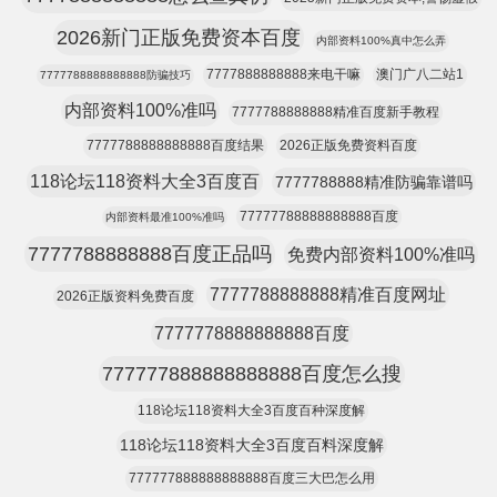
2026新门正版免费资本百度
内部资料100%真中怎么弄
7777888888888来电干嘛
澳门广八二站1
7777788888888888防骗技巧
内部资料100%准吗
7777788888888精准百度新手教程
7777788888888888百度结果
2026正版免费资料百度
118论坛118资料大全3百度百
7777788888精准防骗靠谱吗
77777788888888888百度
内部资料最准100%准吗
7777788888888百度正品吗
免费内部资料100%准吗
7777788888888精准百度网址
2026正版资料免费百度
7777778888888888百度
777777888888888888百度怎么搜
118论坛118资料大全3百度百种深度解
118论坛118资料大全3百度百料深度解
777777888888888888百度三大巴怎么用