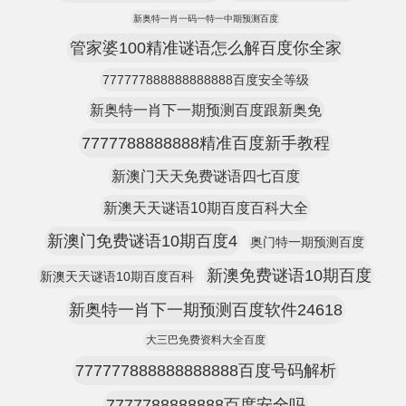
新奥特一肖一码一特一中期预测百度
管家婆100精准谜语怎么解百度你全家
777777888888888888百度安全等级
新奥特一肖下一期预测百度跟新奥免
7777788888888精准百度新手教程
新澳门天天免费谜语四七百度
新澳天天谜语10期百度百科大全
新澳门免费谜语10期百度4
奥门特一期预测百度
新澳免费谜语10期百度
新澳天天谜语10期百度百科
新奥特一肖下一期预测百度软件24618
大三巴免费资料大全百度
777777888888888888百度号码解析
7777788888888百度安全吗