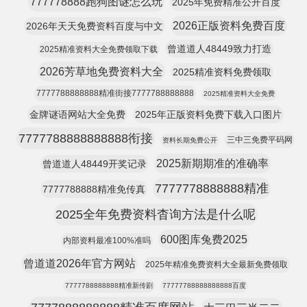
777778888跑狗图谜怎么玩
2025年免费精准公开百度
2026正版资料免费百度
2026年天天免费资料百度与中文
曾道道人48449致力打造
2025精准资料大全免费领取下载
2026芳草地免费资料大全
2025精准资料免费领取
7777788888888精准街接7777788888888
2025精准资料大全免费
金牌谜语网站大全免费
2025年正版资料免费下载入口图片
7777788888888888衔接
三中三免费平码网
资料长期免费公开
2025新期期准的准确率
曾道道人48449开奖记录
7777778888888精准
7777788888精准免传真
2025全年免费资料杳询方法是什么呢
600图库兔费2025
内部资料最准100%准吗
曾道道2026年官方网站
2025年精准免费资料大全最新免费领取
7777788888888精准新传剧
77777788888888888百度