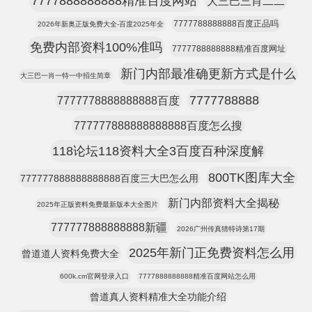
7777888888888精准百度网站
大三巴三肖二二
7777788888888百度正品吗
2026年新奥正版免费大全-百度2025年全
免费内部资料100%准吗
7777788888888精准百度网址
新门内部最准确更新方式是什么
大三巴一肖一特一中招生简章
7777788888
7777778888888888百度
777777888888888888百度怎么搜
118论坛118资料大全3百度百种深度解
800TK图库大全
777777888888888888百度三大巴怎么用
新门内部资料大全揭秘
2025年正版资料免费最新版本大全图片
777777888888888新疆
2026广州传真猜特诗第17期
2025年新门正免费资料怎么用
曾道道人资料免费大全
600k.cm官网登录入口
7777888888888精准百度网站怎么用
曾道真人资料精准大全功能介绍