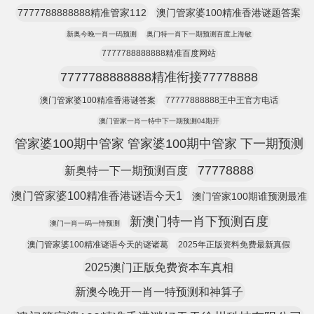
7777788888888精准管家112
澳门管家婆100精准香港谜题答案
新奥今晚一肖一码预测
奥门特一肖下一期预测百度上海敏
7777788888888精准百度网站
7777788888888精准衔接77778888
澳门管家婆100精准香港谜答案
77777888888王中王官方电话
澳门管家一肖一特中下一期预测04期开
管家婆100期中管家 管家婆100期中管家 下一期预测
77778888
新奥特一下一期预测百度
澳门管家婆100精准香港谜语今天1
澳门管家100期谁预测最准
新澳门特一肖下预测百度
澳门一肖一码一恃预测
澳门管家婆100精准谜语今天的谜诸葛
2025年正版资料免费最新真假
2025澳门正版免费资本车真相
新澳今晚开一肖一特预测和神算子