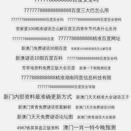
777777888888888888百度三大巴怎么用
77777788888888888百度安全吗
7777788888888888百度安全密码
管家婆100精准谜语怎么解百度五四青年节代表什么生肖
7777788888888精准百度网址
77777788888888888百度
新澳门免费谜语30期百度
管家婆100精准谜语怎么解百度
新澳谜语10期百度百科
7777788888888888百度安全吗
芳草地资料免费正版大全百度
新澳一下期预测百度
7777888888888精准湖南同普信息科技有限
777777888888888888百度安全等级
新门内部资料最准确更新方式
新澳门天天精准大全谜语王子
新澳门青青免费谜语答案解析
新澳门天天免费谜语10期
新澳门天天免费谜语论坛图
新澳门青青谜语大全最新
澳门一肖一特今晚预测
4987铁算算盘正版资料