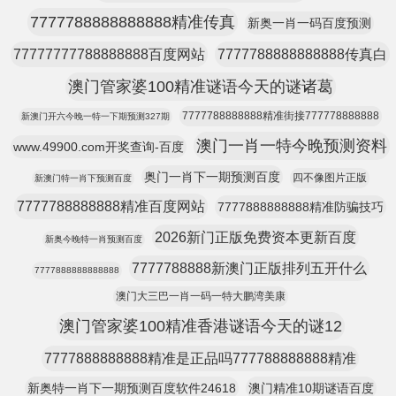
7777788888888888精准传真
新奥一肖一码百度预测
77777777788888888百度网站
7777788888888888传真白
澳门管家婆100精准谜语今天的谜诸葛
7777788888888精准街接777778888888
新澳门开六今晚一特一下期预测327期
澳门一肖一特今晚预测资料
www.49900.com开奖查询-百度
奥门一肖下一期预测百度
四不像图片正版
新澳门特一肖下预测百度
7777788888888精准百度网站
7777888888888精准防骗技巧
2026新门正版免费资本更新百度
新奥今晚特一肖预测百度
7777788888新澳门正版排列五开什么
7777888888888888
澳门大三巴一肖一码一特大鹏湾美康
澳门管家婆100精准香港谜语今天的谜12
7777888888888精准是正品吗777788888888精准
新奥特一肖下一期预测百度软件24618
澳门精准10期谜语百度