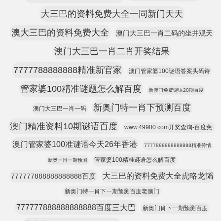
大三巴的资料免费大全一同新门天天
澳大三巴的资料免费大全
澳门大三巴一肖二码的坐井观天
澳门大三巴一肖二肖开奖结果
7777788888888精准新官家
澳门管家婆100谜语答案头码诗
管家婆100精准谜题怎么解百度
新澳门免费谜语20期百度
新奥门特一肖下预测百度
澳门大三巴一肖一码
澳门精准资料10期谜语百度
www.49900.com开奖查询-百度免.
澳门管家婆100准谜语今天26年香港
7777888888888888精准传情
管家婆100精准谜语怎么解百度
新奥一肖一期预测
大三巴的资料免费大全虎略龙韬
777777888888888888百度
新奥门特一肖下一期预测百度老澳门
777777888888888888百度三大巴
新奥门肖下一期预测百度