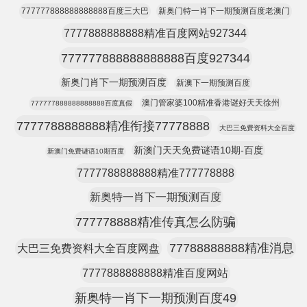
777777888888888888百度三大巴
新奥门特一肖下一期预测百度老澳门
7777888888888精准百度网站927344
777777888888888888百度927344
新奥门肖下一期预测百度
新澳下一期预测百度
澳门管家婆100精准香港谜好天天徐州
777777888888888888百度真假
7777788888888精准衔接77778888
大巴三免费资料大全百度
新澳门天天免费谜语10期-百度
新澳门免费谜语10期百度
7777788888888精准777778888
新奥特一肖下一期预测百度
777778888精准传真怎么防骗
77788888888精准消息
大巴三免费资料大全百度网盘
7777888888888精准百度网站
新奥特一肖下一期预测百度49