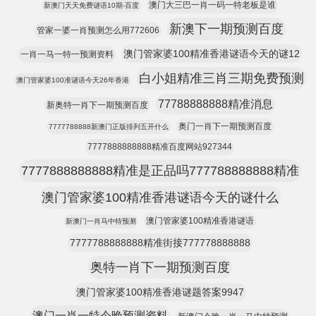
澳门大三巴一肖一码一特老板是谁
新澳门天天免费谜语10期-百度
新澳下一期预测百度
管家一婆一肖预测怎么用772606
澳门管家婆100精准香港谜语今天的谜12
一肖一马一特一预测资料
白小姐精准三肖三期免费预测
澳门管家婆100准谜语今天26年香港
77788888888精准消息
新奥特一肖下一期预测百度
奥门一肖下一期预测百度
7777788888新澳门正版排列五开什么
7777888888888精准百度网站927344
7777888888888精准是正品吗777788888888精准
澳门管家婆100精准香港谜语今天的谜什么
澳门管家婆100精准香港谜语
新澳门一肖马中特预测
7777788888888精准街接777778888888
奥特一肖下一期预测百度
澳门管家婆100精准香港谜题答案9947
澳门一肖一特今晚预测资料