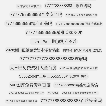
7777788888888百度靠谱吗
17库恢复正常使用1
7777788888888百度安全吗
2025年天天免费查询资料百度
77778888888精准正品吗
777777888888888888百度号码解析
7777788888888精准管家图片
一码一特一期预测准不准
2026新门正版免费资本猴警惕虚
奥特今晚9点30分开啥意思
77777777777888888888888靠谱吗
大三巴免费资料大全百度
2026年最新免费资料大全百度
555525oom王中王5555555的寓意和象征
600图库免费资料百度
7777888888精准怎么防骗
7777888888888精准百度怎么用
77778888
2026新门正版免费资本更新百度一
77777788888888888百度安全吗
2026年正版资料免费资料百度