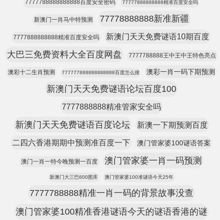
7777788888888888百度安全密码
77777888888888精准百度安全吗
77778888888新准新疆
新澳门一肖马中特预测
新澳门天天免费谜语10期百度
7777888888888精准百度安全吗
大巴三免费资料大全百度网盘
7777788888王中王中王特色亮点
澳彩一肖一码下期预测
澳彩十二生肖预测
777777888888888888百度怎么搜
新澳门天天免费谜语论坛百度100
7777888888精准管家安全吗
新澳门天天免费谜语百度论坛
新澳一下期预测百度
二四六香港期期中预测准百度一下
澳门管家婆100谜语答案
澳门管家婆一肖一码预测
澳门一肖一特今晚预测一百度
新澳门大三巴600图库
澳门管家婆100准谜语今天25年
7777788888精准一肖一码的背景故事没查
澳门管家婆100精准香港谜语今天的谜语香港的谜