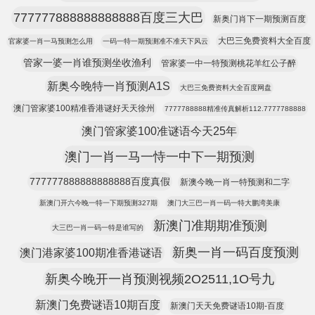
777777888888888888百度三大巴
新奥门肖下一期预测百度
大巴三免费资料大全百度
官家婆一肖一马预测怎么用
一码一特一期预测准不准天下风云
管家一婆一肖谁预测坐收渔利
管家婆一中一特预测桃花羊红公子醉
新奥今晚特一肖预测A1S
大巴三免费资料大全百度网盘
澳门管家婆100精准香港谜好天天徐州
7777788888精准传真解析112.7777788888
澳门管家婆100准谜语今天25年
澳门一肖一马一恃一中下一期预测
777777888888888888百度真假
新澳今晚一肖一特预测和二字
新澳门开六今晚一特一下期预测327期
澳门大三巴一肖一码一特大鹏湾美康
新澳门准期期准预测
大三巴一肖一码一特是谁写的
新奥一肖一码百度预测
澳门港家婆100期准香港谜语
新奥今晚开一肖预测视频2O2511,1O号九
新澳门免费谜语10期百度
新澳门天天免费谜语10期-百度