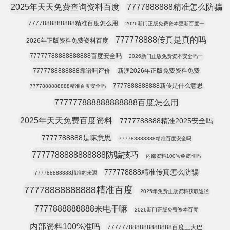
2025年天天免费查询资料百度
7777888888精准怎么防骗
7777888888888精准百度怎么用
2026新门正版免费资本更新百度一
777778888传真是真的吗
2026年正版资料免费资料百度
77777788888888888百度安全吗
2026新门正版免费资本安全吗一
7777788888888靠谱吗评价
新澳2026年正版免费资料免费
7777888888888新传是什么意思
7777888888888精准百度安全吗
777777888888888888百度怎么用
2025年天天免费百度资料
7777788888精准2025安全吗
7777788888是嘛意思
777788888888精准百度安全吗
7777788888888888防骗技巧
内部资料100%免费准吗
777778888精准传真怎么防骗
777788888888精准的来源
77778888888888精准百度
2025年免费正版资料获取途径
7777888888888来电干嘛
2026新门正版免费资本百度
内部资料100%准吗
777777888888888888百度三大巴