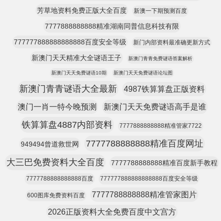
芳草地资料免费正版大全百度
新澳一下期预测百度
7777888888888精准湖南同普信息科技有限
777777888888888888百度安全等级
新门内部资料最准确更新方式
新澳门天天精准大全谜语王子
新澳门青青免费谜语答案解析
新澳门天天免费谜语10期
新澳门天天免费谜语论坛图
新澳门青青谜语大全最新
4987铁算算盘正版资料
澳门一肖一特今晚预测
新澳门天天免费谜语高手是谁
铁算算盘4887内部资料
7777888888888精准管家7722
7777788888888精准百度网址
949494曾道救世网
大三巴免费资料大全百度
7777788888888精准百度新手教程
7777788888888888百度
777777888888888888百度安全等级
7777788888888精准管家图片
600图库免费资料百度
2026正版资料大全免费百度中文宫方