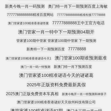
新奥今晚一肖一码预测
奥门特一肖下一期预测百度上海敏
7777788888888精准百度网站
7777788888888精准衔接77778888
77777888888王中王官方电话
澳门管家婆100精准香港谜答案
澳门管家一肖一特中下一期预测04期开
管家婆100期中管家 管家婆100期中管家 下一期预测
77778888
新奥特一下一期预测百度
澳门管家100期谁预测最准
澳门管家婆100精准香港谜语今天1
新澳门特一肖下预测百度
澳门一肖一码一恃预测
澳门管家婆100精准谜语今天的谜诸葛
2025年正版资料免费最新真假
2025澳门正版免费资本车真相
新澳今晚开一肖一特预测和神算子
澳门管家婆100精准香港谜好天天徐州科技有限公司
澳管家婆100精准谜语82期
澳门大三巴一肖一码