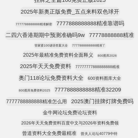
挂牌之全篇100免费正版2025
2025年新奥正版免费_五点来料双色球开
7777888888888精准靠谱吗
7777788888888精准解密
二四六香港期期中预测准确吗9w
77778888888精准
管家婆100谜语答案大全
7777888888888精准丫
2025年最精准免费资料全面释义
800图库2026
2025年天天免费资料
77777777888888888精准
奥门118论坛免费资料大全
600资料图库大全
7777888888888精准32209
800图库免费资料2025
2025澳门挂牌灯牌免费吗
7777788888888精准怎么用
金牛网论坛免费论坛资料
2026年天天免费资料百度中文与2026年资料免费领
曾道资料大全免费最精准
曾夫人论坛40779中特