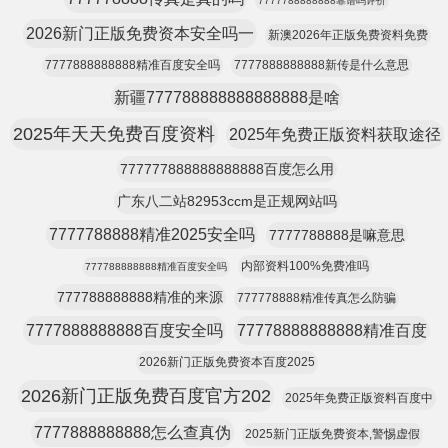
7777788888888靠谱吗评价
2026新门正版免费资本安全吗一
新澳2026年正版免费资料免费
7777888888888精准百度安全吗
7777888888888新传是什么意思
新疆777788888888888888是啥
2025年天天免费百度资料
2025年免费正版资料获取途径
777777888888888888百度怎么用
广东八二站82953ccm是正规网站吗
7777788888精准2025安全吗
7777788888是嘛意思
内部资料100%免费准吗
777788888888精准百度安全吗
777788888888精准的来源
777778888精准传真怎么防骗
7777888888888百度安全吗
77778888888888精准百度
2026新门正版免费资本百度2025
2026新门正版免费百度官方202
2025年免费正版资料百度中
7777888888888怎么查真伪
2025新门正版免费资本,警惕虚假