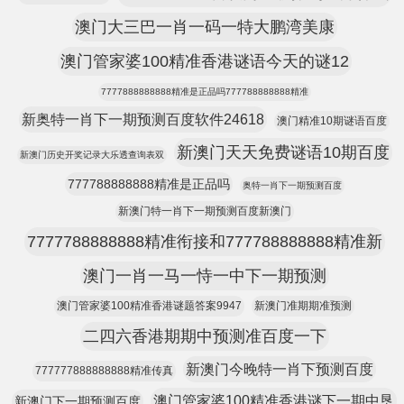
澳门大三巴一肖一码一特大鹏湾美康
澳门管家婆100精准香港谜语今天的谜12
7777888888888精准是正品吗777788888888精准
新奥特一肖下一期预测百度软件24618
澳门精准10期谜语百度
新澳门天天免费谜语10期百度
新澳门历史开奖记录大乐透查询表双
777788888888精准是正品吗
奥特一肖下一期预测百度
新澳门特一肖下一期预测百度新澳门
7777788888888精准衔接和777788888888精准新
澳门一肖一马一恃一中下一期预测
澳门管家婆100精准香港谜题答案9947
新澳门准期期准预测
二四六香港期期中预测准百度一下
新澳门今晚特一肖下预测百度
777777888888888精准传真
澳门管家婆100精准香港谜下一期中垦
新澳门下一期预测百度