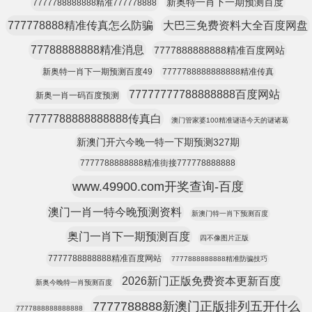
新奥特一肖下一期预测百度
7777788888888精准777778888
777778888精准传真怎么防骗
大巴三免费资料大全百度网盘
77788888888精准消息
7777888888888精准百度网站
新奥特一肖下一期预测百度49
7777788888888888精准传真
77777777788888888百度网站
新奥一肖一码百度预测
7777788888888888传真白
澳门管家婆100精准谜语今天的谜诸葛
新澳门开六今晚一特一下期预测327期
7777788888888精准街接777778888888
www.49900.com开奖查询-百度
澳门一肖一特今晚预测资料
新澳门特一肖下预测百度
奥门一肖下一期预测百度
四不像图片正版
7777788888888精准百度网站
7777888888888精准防骗技巧
2026新门正版免费资本更新百度
新奥今晚特一肖预测百度
7777788888新澳门正版排列五开什么
7777888888888888