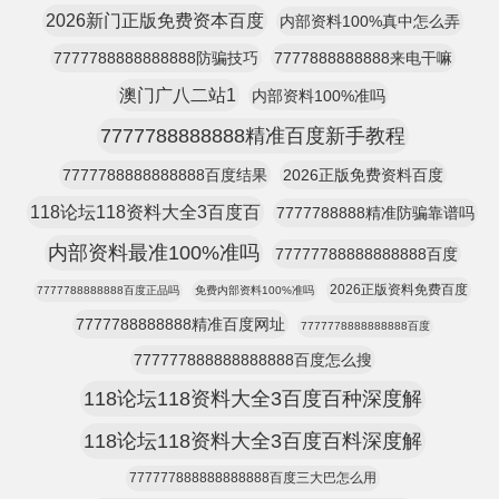
2026新门正版免费资本百度
内部资料100%真中怎么弄
7777788888888888防骗技巧
7777888888888来电干嘛
澳门广八二站1
内部资料100%准吗
7777788888888精准百度新手教程
7777788888888888百度结果
2026正版免费资料百度
118论坛118资料大全3百度百
7777788888精准防骗靠谱吗
内部资料最准100%准吗
77777788888888888百度
2026正版资料免费百度
7777788888888百度正品吗
免费内部资料100%准吗
7777788888888精准百度网址
7777778888888888百度
777777888888888888百度怎么搜
118论坛118资料大全3百度百种深度解
118论坛118资料大全3百度百料深度解
777777888888888888百度三大巴怎么用