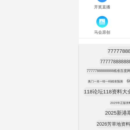
开奖直播
马会原创
77777
777778888
7777788888888精准百度
奥门一肖一特一码精准预测
118论坛118资料
2025年正版
2025新
2026芳草地资