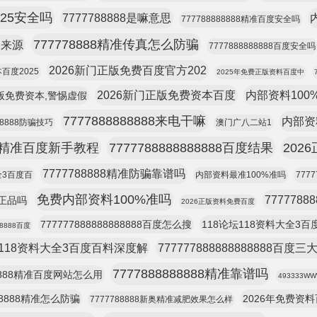
2025安全吗
7777788888是嘛意思
777788888888精准百度安全吗
777778888精准传真怎么防骗
的来源
7777888888888百度安全吗
2026新门正版免费百度官方202
百度2025
2025年免费正版资料百度中
2026新门正版免费资本百度
内部资料100
正版免费资本,警惕虚假
7777888888888来电干嘛
内部资
888888防骗技巧
澳门广八二站1
888精准百度新手教程
7777788888888888百度结果
202
7777788888精准防骗靠谱吗
全3百度百
内部资料最准100%准吗
777
免费内部资料100%准吗
777778
度正品吗
2026正版资料免费百度
777777888888888888百度怎么搜
118论坛118资料大全3
88888百度
坛118资料大全3百度百料深度解
777777888888888888百度
7777888888888精准靠谱吗
88888精准百度网站怎么用
493333
788888精准怎么防骗
2026年免费资
7777788888新奥精准减肥效果怎么样