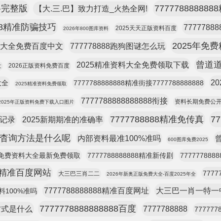
料完整版
77777888888
【大.三.巴】致力打造_火热全网!
8888精准防骗技巧
777778
2025天天正版资料百度
2026年800图库资料
2025年免
料大全免费百度中文
777778888跑狗图谜怎么玩
曾道道
2025精准资料大全免费领取下载
2026正版资料免费百度
文
2
大全
7777788888888精准街接7777788888888
2025精准资料免费领取
7777788888888888衔接
资料长期免费公
2025年正版资料免费下载入口图片
7777788888精准免传真
7
奖记录
2025新期期准的准确率
料杳询方法是什么呢
内部资料最准100%准吗
600图库兔费2025
准免费资料大全最新免费领取
7777788888888精准新传剧
777777888
888精准百度网站
777
大三巴三肖二二
2026年新奥正版免费大全-百度2025年全
7777788888888精准百度网址
大三巴一肖一特一
料100%准吗
7777778888888888百度
方式是什么
7777788888
77777