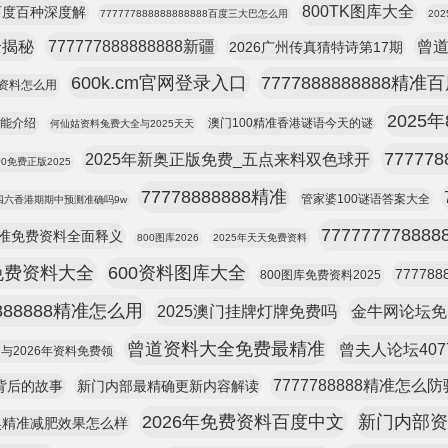
800TK图库大全
3百度百种深度解
777777888888888888百度三大巴怎么用
20
全揭秘
777777888888888新疆
曾
2026广州传真猜特诗第17期
600k.cm官网登录入口
7777888888888精
费资料怎么用
2025
能介绍
澳门100精准香港谜语今天的谜
何仙姑资料兔费大全与2025天天
77777
2025年新奥正版免费_五点来料双色球开
0免费正版2025
77778888888精准
管家婆100谜语答案大全
四六香港期期中预测准确吗9w
77777777888
精准免费资料全面释义
800图库2026
2025年天天免费资料
免费资料大全
600资料图库大全
777788
800图库免费资料2025
8888888精准怎么用
2025澳门挂牌灯牌免费吗
金牛网论坛免
曾道资料大全免费最精准
曾夫人论坛407
与2026年资料免费领
7777788888精准怎么防
诗背后的故事
新门内部最精确更新内容解读
2026年免费资料百度中文
新门内部资
8新奥精准减肥效果怎么样