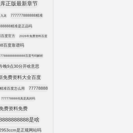
0图库正版最新章节
777777888888精准
之九龙
8888888精准是正品吗
料百度官方
2026年免费资料百度
8888百度靠谱吗
777888888888888百度号码解析
今晚9点30分开啥意思
最新免费资料大全百度
77778888
888精准百度怎么用
777778888传真是真的吗
版免费资料免费
8888888888是啥
2953ccm是正规网站吗