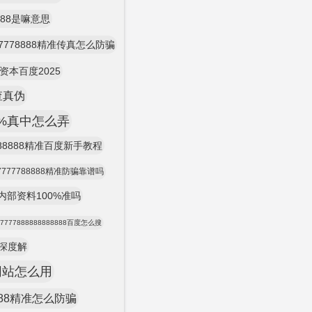
8888是嘛意思
77778888精准传真怎么防骗
资本百度2025
么查真伪
0%真中怎么弄
8888888精准百度新手教程
7777788888精准防骗靠谱吗
内部资料100%准吗
77777888888888888百度怎么搜
料深度解
度网站怎么用
8888精准怎么防骗