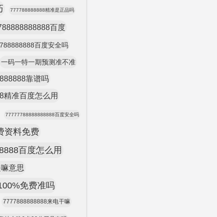
巧
777788888888精准是正品吗
788888888888百度
7788888888百度安全吗
一码一特一期预测准不准
88888888靠谱吗
8888精准百度怎么用
77777788888888888百度安全吗
免费资料免费
888888百度怎么用
8是嘛意思
100%免费准吗
7777888888888来电干嘛