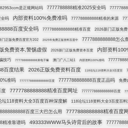
7777788888精准2025安全吗
2953ccm是正规网站吗
777778
内部资料100%免费准吗
度安全吗
777788888888精准的来源
7
8888888百度安全吗
77778888888888精准百度
2026新门正版免费
7777888888888怎
6新门正版免费百度官方202
2025年免费正版资料百度中
正版免费资本,警惕虚假
内部资料10
2026新门正版免费资本百度
8防骗技巧
777778
澳门广八二站1
7777888888888来电干嘛
内部资料100%准吗
8888百度结果
2026正版免费资料百度
118论坛118资料大全3百度百
0%准吗
7777788888888百度正品吗
免费
77777788888888888百度
7777788888888精准百度网址
百度
7777778888888888百度
7
8论坛118资料大全3百度百种深度解
118论坛118资料大全3百度百
7777888888888精准百
888888888888百度三大巴怎么用
493333WWW马头诗背后的故事
8888精准靠谱吗
777778