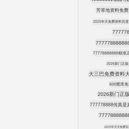
芳草地资料免费
2025年天免费资料百度
77777
777778888
77778888888精
2026新门正
大三巴免费资料
600图库
2026新门
777778888传真
77778888
2025年天天免费