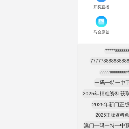
开奖直播
马会原创
777778888
777778888888
77777888888
一码一特一中
2025年精准资料获
2025年新门正
2025正版资料
澳门一码一特一中