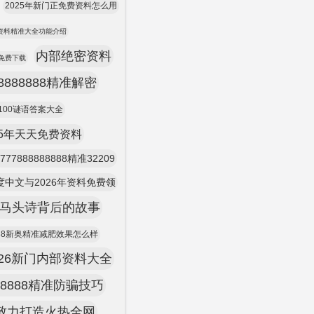
2025年新门正免费资料怎么用
资料精准大全功能介绍
内部绝密资料
库免费下载
88888888精准解密
100谜语答案大全
25年天天免费资料
7777888888888精准32209
度中文与2026年资料免费领
WW马头诗背后的故事
8888新奥精准减肥效果怎么样
026新门内部资料大全
888888精准防骗技巧
致力打造火热全网