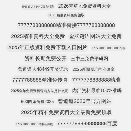
2026芳草地免费资料大全
曾道道人48449致力打造
2025精准资料免费领取
7777788888888精准街接7777788888888
2025精准资料大全免费
金牌谜语网站大全免费
2025年正版资料免费下载入口图片
7777788888888888衔接
资料长期免费公开
三中三免费平码网
曾道道人48449开奖记录
2025新期期准的准确率
7777788888精准免传真
7777778888888精准
内部资料最准100%准吗
2025全年免费资料杳询方法是什么呢
曾道道2026年官方网站
600图库兔费2025
2025年精准免费资料大全最新免费领取
77777788888888888百度
7777788888888精准新传剧