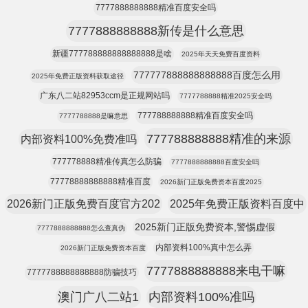
7777888888888精准百度安全吗
7777888888888新传是什么意思
新疆777788888888888888是啥
2025年天天免费百度资料
777777888888888888百度怎么用
2025年免费正版资料获取途径
广东八二站82953ccm是正规网站吗
7777788888精准2025安全吗
777788888888精准百度安全吗
7777788888是嘛意思
777788888888精准的来源
内部资料100%免费准吗
777778888精准传真怎么防骗
7777888888888百度安全吗
77778888888888精准百度
2026新门正版免费资本百度2025
2026新门正版免费百度官方202
2025年免费正版资料百度中
2025新门正版免费资本,警惕虚假
7777888888888怎么查真伪
内部资料100%真中怎么弄
2026新门正版免费资本百度
7777888888888来电干嘛
7777788888888888防骗技巧
澳门广八二站1
内部资料100%准吗