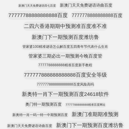
新澳门天天免费谜语诗曲百度
新澳门天天免费谜语四七百度
77777788888888888百度
7777778888888888百度
二四六香港期期中预测准百度准不准
新澳门下一期预测百度潍坊鲁
管家婆100精准谜语怎么解百度五四青年节代表什么生肖
管家婆三期必出一期预测今晚百度管
7777788888888精准百度新手教程
777777888888888888百度安全等级
777777888888888888百度风险高吗
新奥特一肖下一期预测百度24618软件
奥门特一期预测百度
7777788888888精准百度网址
新澳门准期期准预测
新奥特一肖一码一特一中期预测百度
新澳门下一期预测百度潍坊鲁
新澳门天天免费谜语诗曲百度