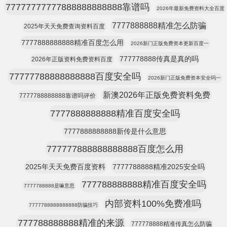
77777777777888888888888靠谱吗
2026年最新免费资料大全百度
7777888888精准怎么防骗
2025年天天免费查询资料百度
7777888888888精准百度怎么用
2026新门正版免费资本更新百度一
777778888传真是真的吗
2026年正版资料免费资料百度
77777788888888888百度安全吗
2026新门正版免费资本安全吗一
新澳2026年正版免费资料免费
7777788888888靠谱吗评价
7777888888888精准百度安全吗
7777888888888新传是什么意思
777777888888888888百度怎么用
2025年天天免费百度资料
7777788888精准2025安全吗
777788888888精准百度安全吗
7777788888是嘛意思
内部资料100%免费准吗
7777788888888888防骗技巧
777788888888精准的来源
777778888精准传真怎么防骗