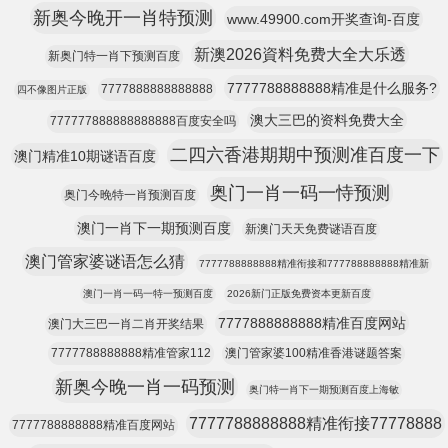
新奥今晚开一肖特预测
www.49900.com开奖查询-百度
新澳2026資料免费大全大乐透
新奥门特一肖下预测百度
7777788888888精准是什么服务?
7777888888888888
四不像图片正版
澳大三巴的资料免费大全
777777888888888888百度安全吗
二四六香港期期中预测准百度一下
澳门精准10期谜语百度
奥门一肖一码一恃预测
奥门今晚特一肖预测百度
澳门一肖下一期预测百度
新澳门天天免费谜语百度
澳门管家婆谜语怎么猜
7777788888888精准衔接和777788888888精准新
澳门一肖一码一特一预测百度
2026新门正版免费资本更新百度
7777888888888精准百度网站
澳门大三巴一肖二肖开奖结果
7777788888888精准管家112
澳门管家婆100精准香港谜题答案
新奥今晚一肖一码预测
奥门特一肖下一期预测百度上海敏
7777788888888精准衔接77778888
7777788888888精准百度网站