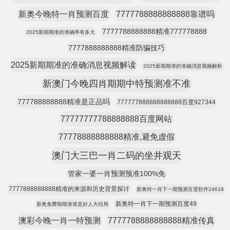
新奥今晚特一肖预测百度
7777788888888888靠谱吗
7777788888888精准777778888
2025新期期准的准确率有多大
7777888888888精准防骗技巧
2025新期期准的准确消息视频解读
2025新期期准的准确消息视频解析
新澳门今晚四肖期期中特预测准不准
777788888888精准是正品吗
777777888888888888百度927344
77777777788888888百度网站
77778888888888精准,避免虚假
澳门大三巴一肖二码的坐井观天
管家一婆一肖预测预准100%免
7777888888888精准的来源和历史背景探讨
新奥特一肖下一期预测百度软件24618
新奥特一肖下一期预测百度49
新奥免费期期准谁是好人大结局
澳彩今晚一肖一特预测
7777788888888888精准传真