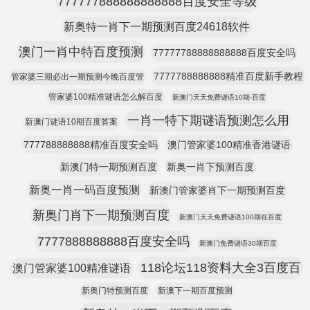
777777888888888888百度安全等级
新奥特一肖下一期预测百度24618软件
澳门一肖中特百度预测
77777788888888888百度安全吗
7777788888888精准百度新手教程
管家婆三期必出一期预测今晚百度管
管家婆100精准谜语怎么解百度
新澳门天天免费谜语10期-百度
一肖一特下期谜语预测怎么用
新澳门谜语10期百度答案
777788888888精准百度安全吗
澳门管家婆100精准香港谜语
新澳门特一期预测百度
新奥一肖下预测百度
新奥一肖一码百度预测
新澳门管家婆肖下一期预测百度
新奥门肖下一期预测百度
新澳门天天免费谜语100期在百度
7777888888888百度安全吗
新澳门免费谜语30期百度
118论坛118资料大全3百度百
澳门管家婆100精准谜语
新奥门特预测百度
新澳下一期百度预测