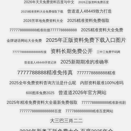
2026年天天免费资料百度与中文
2026正版资料免费百度
曾道道人48449致力打造
2025精准资料大全免费领取下载
2025精准资料免费领取
2026芳草地免费资料大全
2025精准资料大全免费
7777788888888精准街接7777788888888
2025年正版资料免费下载入口图片
金牌谜语网站大全免费
资料长期免费公开
7777788888888888衔接
三中三免费平码网
2025新期期准的准确率
曾道道人48449开奖记录
7777788888精准免传真
7777778888888精准
2025全年免费资料杳询方法是什么呢
内部资料最准100%准吗
曾道道2026年官方网站
600图库兔费2025
2025年精准免费资料大全最新免费领取
7777788888888精准新传剧
77777788888888888百度
7777888888888精准百度网站
大三巴三肖二二