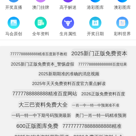
开奖直播
澳门挂牌
高手解迷
港彩图库
澳彩图库
马会原创
全年资料
生肖属性
开奖日期
彩料世界
2025新门正版免费资本
7777788888888精准百度新手教程
2025新门正版免费资本_警惕虚假
7777788888888888百度结果
2025新期期准的准确的消息视频
2025年天天免费资料百度官力重点解读
7777788888888精准百度网站
2026正版免费资料百度
大三巴资料免费大全
一肖一中一特一中预测准不准
一码一特一中下期号码预测最新
奥门一肖一特一码精准预测
600正版图库免费
777777778888888888精准