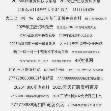
2025年精准资料获取渠道
2026免费正版资料大全
118论坛118资料大全3百度百
481111横富网
大三巴一尚一特
2025年新门正版免费资料
新门内资料免费公开
2025年正版资料免费
曾道道人2025年资料免费大全
2025正版资料免费获取
2026年正版资料大全百文
大三巴资料免费公开网站
2025新港期期准最准最新消息
澳门一码一特一中预测准不准访雷锋
2026芳草地资料免费大全
49资汛网
77777788888王中王含义
曾道内部资料大全
广西三八网资料员
600资料完整版
【大.三.巴】致力打造_火热全网!
7777788888888精准精疆
7777888888888精准防骗技巧
2025天天正版资料百度
2026年800图库资料
2026正版资料大全免费百度中文
7777788888精准防骗靠谱吗
777778888跑狗图谜怎么玩
2025年免费精准公开百度