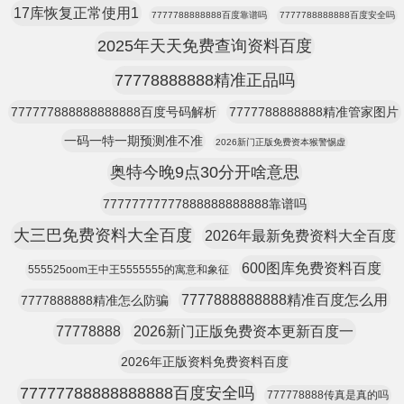
17库恢复正常使用1
7777788888888百度靠谱吗
7777788888888百度安全吗
2025年天天免费查询资料百度
77778888888精准正品吗
777777888888888888百度号码解析
7777788888888精准管家图片
一码一特一期预测准不准
2026新门正版免费资本猴警惕虚
奥特今晚9点30分开啥意思
77777777777888888888888靠谱吗
大三巴免费资料大全百度
2026年最新免费资料大全百度
600图库免费资料百度
555525oom王中王5555555的寓意和象征
7777888888888精准百度怎么用
7777888888精准怎么防骗
77778888
2026新门正版免费资本更新百度一
2026年正版资料免费资料百度
77777788888888888百度安全吗
777778888传真是真的吗