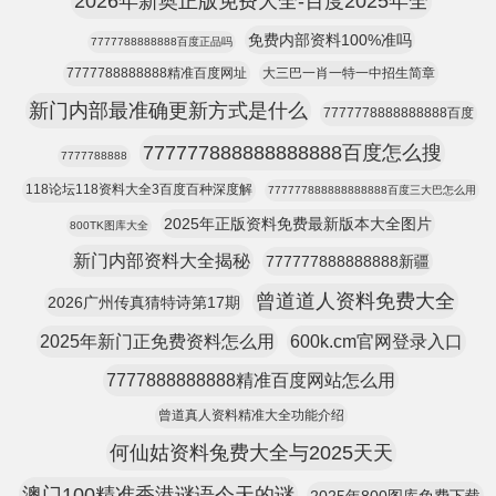
2026年新奥正版免费大全-百度2025年全
免费内部资料100%准吗
7777788888888百度正品吗
7777788888888精准百度网址
大三巴一肖一特一中招生简章
新门内部最准确更新方式是什么
7777778888888888百度
777777888888888888百度怎么搜
7777788888
118论坛118资料大全3百度百种深度解
777777888888888888百度三大巴怎么用
2025年正版资料免费最新版本大全图片
800TK图库大全
新门内部资料大全揭秘
777777888888888新疆
曾道道人资料免费大全
2026广州传真猜特诗第17期
2025年新门正免费资料怎么用
600k.cm官网登录入口
7777888888888精准百度网站怎么用
曾道真人资料精准大全功能介绍
何仙姑资料兔费大全与2025天天
澳门100精准香港谜语今天的谜