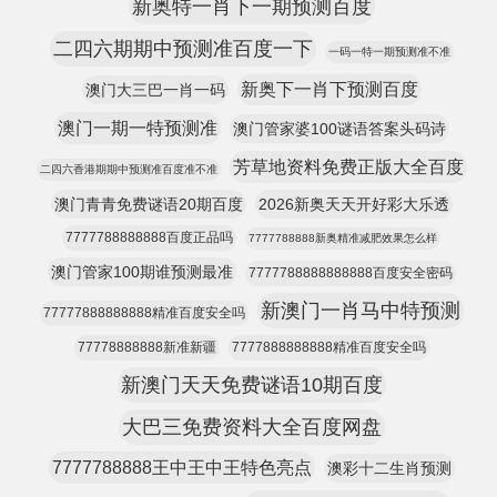
新奥特一肖下一期预测百度
二四六期期中预测准百度一下
一码一特一期预测准不准
新奥下一肖下预测百度
澳门大三巴一肖一码
澳门一期一特预测准
澳门管家婆100谜语答案头码诗
芳草地资料免费正版大全百度
二四六香港期期中预测准百度准不准
澳门青青免费谜语20期百度
2026新奥天天开好彩大乐透
7777788888888百度正品吗
7777788888新奥精准减肥效果怎么样
澳门管家100期谁预测最准
7777788888888888百度安全密码
新澳门一肖马中特预测
77777888888888精准百度安全吗
77778888888新准新疆
7777888888888精准百度安全吗
新澳门天天免费谜语10期百度
大巴三免费资料大全百度网盘
7777788888王中王中王特色亮点
澳彩十二生肖预测