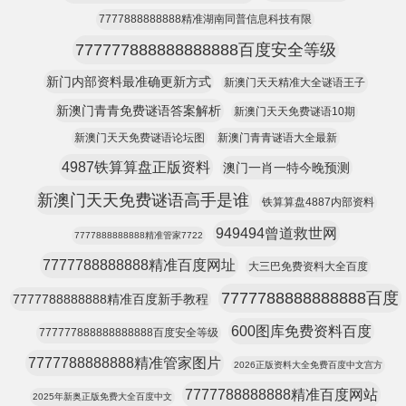
7777888888888精准湖南同普信息科技有限
777777888888888888百度安全等级
新门内部资料最准确更新方式
新澳门天天精准大全谜语王子
新澳门青青免费谜语答案解析
新澳门天天免费谜语10期
新澳门天天免费谜语论坛图
新澳门青青谜语大全最新
4987铁算算盘正版资料
澳门一肖一特今晚预测
新澳门天天免费谜语高手是谁
铁算算盘4887内部资料
949494曾道救世网
7777888888888精准管家7722
7777788888888精准百度网址
大三巴免费资料大全百度
7777788888888888百度
7777788888888精准百度新手教程
600图库免费资料百度
777777888888888888百度安全等级
7777788888888精准管家图片
2026正版资料大全免费百度中文宫方
7777788888888精准百度网站
2025年新奥正版免费大全百度中文