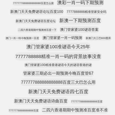
澳彩一肖一码下期预测
777777888888888888百度怎么搜
新澳门天天免费谜语论坛百度100
7777888888精准管家安全吗
新澳一下期预测百度
新澳门天天免费谜语百度论坛
澳门管家婆100谜语答案
二四六香港期期中预测准百度一下
澳门管家婆一肖一码预测
澳门一肖一特今晚预测一百度
新澳门大三巴600图库
澳门管家婆100准谜语今天25年
7777788888精准一肖一码的背景故事没查
澳门管家婆100精准香港谜语今天的谜语香港的谜
管家婆三期必出一期预测今晚百度管67
777777888888888888百度三大巴怎么用
新澳门天天免费谜语四七百度
新澳门天天免费谜语诗曲百度
77777788888888888百度
二四六香港期期中预测准百度准不准
7777778888888888百度