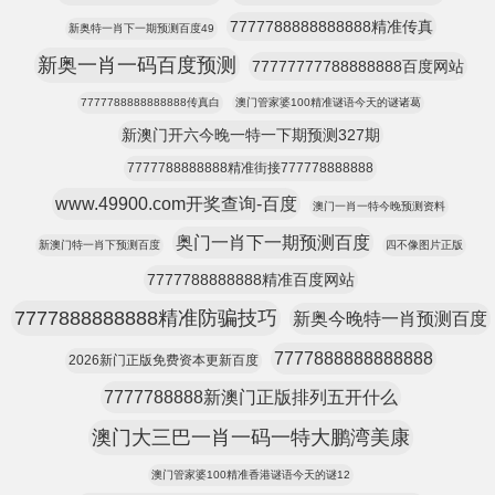
7777788888888888精准传真
新奥特一肖下一期预测百度49
新奥一肖一码百度预测
77777777788888888百度网站
7777788888888888传真白
澳门管家婆100精准谜语今天的谜诸葛
新澳门开六今晚一特一下期预测327期
7777788888888精准街接777778888888
www.49900.com开奖查询-百度
澳门一肖一特今晚预测资料
奥门一肖下一期预测百度
新澳门特一肖下预测百度
四不像图片正版
7777788888888精准百度网站
7777888888888精准防骗技巧
新奥今晚特一肖预测百度
7777888888888888
2026新门正版免费资本更新百度
7777788888新澳门正版排列五开什么
澳门大三巴一肖一码一特大鹏湾美康
澳门管家婆100精准香港谜语今天的谜12