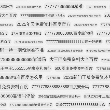
777777888888精准
精准防骗技巧
4933333凤凰网之九龙
一码一特预测免费
版大全百度
2
777788888888精准是正品吗
2026年天天免费资料百度官方
2025年天免费资料百度官方
77777
百度和5555
2026年免费资料百度
7777788888888百度靠谱吗
77777
询百度
17库恢复正常使用1
资料百度
777777888888888888百度号码解析
77
77778888888精准正品吗
码一特一期预测准不准
2026新门正版免费资本猴警惕虚
奥特今晚9点30分开
777888888888888靠谱吗
大三巴免费资料大全百度
202
om王中王5555555的寓意和象征
600图库免费资料百度
777788
8888888精准百度怎么用
2026新门正版免费资
77778888
资料免费资料百度
77777
77777788888888888百度安全吗
8888888靠谱吗评价
新澳2026年正
2026新门正版免费资本安全吗一
新疆777788888888888888是啥
安全吗
7777888888888新传是什么意思