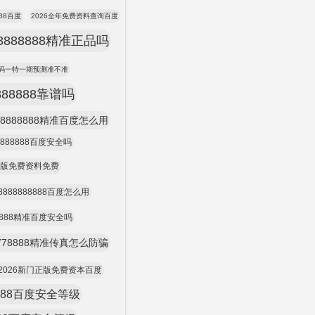
888百度
2026全年免费资料查询百度
78888888精准正品吗
码一特一期预测准不准
8888888靠谱吗
888888888精准百度怎么用
88888888百度安全吗
正版免费资料免费
88888888888百度怎么用
88888精准百度安全吗
7778888精准传真怎么防骗
2026新门正版免费资本百度
88888百度安全等级