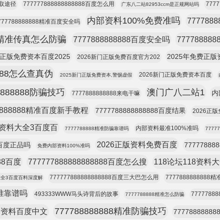
获取途径
777777888888888888百度怎么用
777
广东八二站82953ccm是正规网站吗
内部资料100%免费准吗
777788
777788888888精准百度安全吗
88精准传真怎么防骗
7777888888888百度安全吗
77778888
门正版免费资本百度2025
2025年免费正
2026新门正版免费百度官方202
8888怎么查真伪
2026新门正版免费资本百度
2025新门正版免费资本,警惕虚假
88888888防骗技巧
澳门广八二站1
内
7777888888888来电干嘛
88888888精准百度新手教程
7777788888888888百度结果
2026正
18资料大全3百度百
内部资料最准100%准吗
7777788888精准防骗靠谱吗
7777
2026正版资料免费百度
88百度正品吗
7777788
免费内部资料100%准吗
888百度
777777888888888888百度怎么搜
118论坛118资料
777777888888888888百度三大巴怎么用
777788888888
料大全3百度百料深度解
8精准靠谱吗
493333WWW马头诗背后的故事
777778
7777788888精准怎么防骗
777788888888精准防骗技巧
免费资料百度中文
777788888