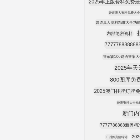
2025年正版资料免费
曾道道人资料免费大全
曾道真人资料精准大全功
内部绝密资料
7777788888
管家婆100谜语答案大
2025年
800图库免费
2025澳门挂牌灯牌
曾道资料大全免
新门内
7777788888新
20
广洲传真猜特诗