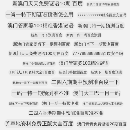
新澳门天天免费谜语10期-百度
新澳门谜语10期百度答案
一肖一特下期谜语预测怎么用
777788888888精准百度安全吗
澳门管家婆100精准香港谜语
新澳门特一期预测百度
新奥一肖下预测百度
新奥一肖一码百度预测
新澳门管家婆肖下一期预测百度
新奥门肖下一期预测百度
新澳门天天免费谜语100期在百度
7777888888888百度安全吗
澳门管家婆100精准谜语
新澳门免费谜语30期百度
118论坛118资料大全3百度百
新奥门特预测百度
新澳下一期百度预测
二四六期期中预测准百度一下
新奥特一肖下一期预测百度
一码一特一期预测准不准
澳门大三巴一肖一码
澳门一期一特预测准
新奥下一肖下预测百度
澳门管家婆100谜语答案头码诗
二四六香港期期中预测准百度准不准
芳草地资料免费正版大全百度
澳门青青免费谜语20期百度