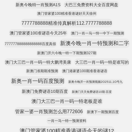
新奥今晚特一肖预测A1S
大巴三免费资料大全百度网盘
澳门管家婆100精准香港谜好天天徐州
7777788888精准传真解析112.7777788888
澳门管家婆100准谜语今天25年
澳门一肖一马一恃一中下一期预测
新澳今晚一肖一特预测和二字
777777888888888888百度真假
新澳门开六今晚一特一下期预测327期
澳门大三巴一肖一码一特大鹏湾美康
大三巴一肖一码一特是谁写的
新澳门准期期准预测
澳门港家婆100期准香港谜语
新奥一肖一码百度预测
新奥今晚开一肖预测视频2O2511,1O号九
新澳门免费谜语10期百度
新澳门天天免费谜语10期-百度
澳门大三巴一肖一码一特老板是谁
管家一婆一肖预测怎么用772606
新澳下一期预测百度
一肖一马一特一预测资料
澳门管家婆100精准香港谜语今天的谜12