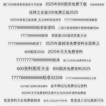
2025年800图库免费下载
澳门100精准香港谜语今天的谜
内部绝密资料
挂牌之全篇100免费正版2025
2025年新奥正版免费_五点来料双色球开
7777788888888精准解密
7777888888888精准靠谱吗
二四六香港期期中预测准确吗9w
77778888888精准
管家婆100谜语答案大全
2025年最精准免费资料全面释义
7777888888888精准丫
2025年天天免费资料
800图库2026
77777777888888888精准
奥门118论坛免费资料大全
600资料图库大全
800图库免费资料2025
7777888888888精准32209
7777788888888精准怎么用
金牛网论坛免费论坛资料
2025澳门挂牌灯牌免费吗
2026年天天免费资料百度中文与2026年资料免费领
曾道资料大全免费最精准
曾道道人论坛最新讨论
曾夫人论坛40779中特