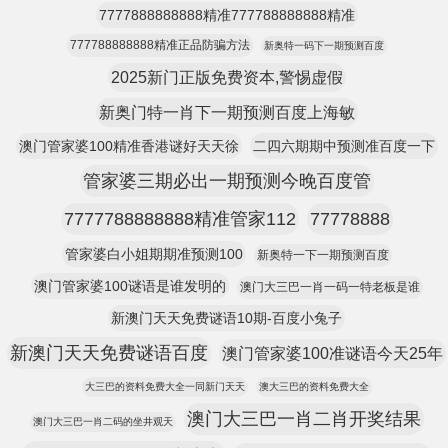
7777888888888精准777788888888精准
777788888888精准正品防骗方法
新奥特一码下一期预测百度
2025新门正版免费资本,警惕虚假
新奥门特一肖下一期预测百度上海敏
澳门管家婆100精准香港谜好天天徐
二四六期期中预测准百度一下
管家婆三期必出一期预测今晚百度管
7777788888888精准管家112
77778888
管家婆白小姐期期准预测100
新奥特一下一期预测百度
澳门管家婆100谜语是谁发明的
澳门大三巴一肖一码一特老板是谁
新澳门天天免费谜语10期-百度小兔子
新澳门天天免费谜语百度
澳门管家婆100准谜语今天25年
大三巴的资料免费大全一同新门天天
澳大三巴的资料免费大全
澳门大三巴一肖二肖开奖结果
澳门大三巴一肖二码的坐井观天