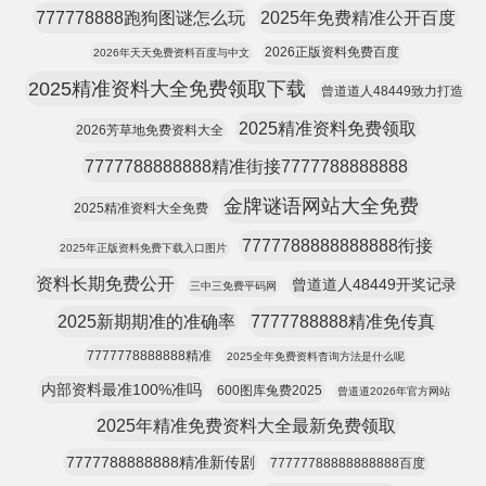
777778888跑狗图谜怎么玩
2025年免费精准公开百度
2026正版资料免费百度
2026年天天免费资料百度与中文
2025精准资料大全免费领取下载
曾道道人48449致力打造
2025精准资料免费领取
2026芳草地免费资料大全
7777788888888精准街接7777788888888
金牌谜语网站大全免费
2025精准资料大全免费
7777788888888888衔接
2025年正版资料免费下载入口图片
资料长期免费公开
曾道道人48449开奖记录
三中三免费平码网
2025新期期准的准确率
7777788888精准免传真
7777778888888精准
2025全年免费资料杳询方法是什么呢
内部资料最准100%准吗
600图库兔费2025
曾道道2026年官方网站
2025年精准免费资料大全最新免费领取
7777788888888精准新传剧
77777788888888888百度