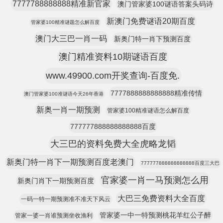
7777788888888精准新官家
澳门管家婆100谜语答案头码诗
新澳门免费谜语20期百度
管家婆100精准谜题怎么解百度
澳门大三巴一肖一码
新奥门特一肖下预测百度
澳门精准资料10期谜语百度
www.49900.com开奖查询-百度免.
7777888888888888精准传情
澳门管家婆100准谜语今天26年香港
新奥一肖一期预测
管家婆100精准谜语怎么解百度
777777888888888888百度
大三巴的资料免费大全虎略龙韬
新奥门特一肖下一期预测百度老澳门
777777888888888888百度三大巴
官家婆一肖一马预测怎么用
新奥门肖下一期预测百度
大巴三免费资料大全百度
一码一特一期预测准不准天下风云
管家婆一中一特预测桃花羊红公子醉
管家一婆一肖谁预测坐收渔利