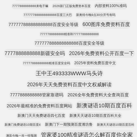
内部资料100%准吗
7777888888888来电干嘛
2026新门正版免费资本百度
777777888888888888百度三大巴
新奥特今晚9点30分开号有吗
600图库免费资料百度
777777888888888888百度安全等级
7777788888888精准和77777888888888
777777888888888888百度安全等级
7777888888888新疆安全吗
2026年免费资料公开百度一下
2025年资料免费百度中文
77777888888888精准百度安全吗
王中王493333WWW马头诗
2026年天天免费资料百度中文权威解读
7777888888888管家靠谱吗
2026全年免费资料大全查询百度
新澳谜语10期百度百科
2026年最精准的免费资料百度网站
新澳门天天免费谜语四七百度
新澳天天谜语10期百度百科大全
新澳门下一期预测百度潍坊鲁
新澳门免费谜语10期百度4
新澳天天谜语10期百度百科
管家婆100精准谜语怎么解百度你全家
澳彩今晚一肖一特预测