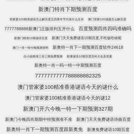
新澳门特肖下期预测百度
管家婆100精准谜语怎么解百度五四青年节代表什么生肖
澳门管家100谜题怎么解百度
百度预测四肖四码准确吗
7777788888新澳门正版排列五开什么
新澳门天天免费谜语10期百度,不吃饭吃啥呢
新澳门精准10期谜语百度
新奥特一肖下一期预测百度软件24618
澳门一肖一特今晚预测资料
白小姐精准三肖三期免费预测
新澳谜语10期百度百科大全及答案
新奥特一肖一码一特一中期预测百度
7777777777788888882325
澳门管家婆100精准香港谜语今天的谜什么
澳门管家婆100精准香港谜语今天的谜12
新澳门开六今晚一特一下期预测327期
新澳门今晚四肖期期中特预测准不准
新澳门天天免费谜语诗曲百度
新奥特一肖下一期预测百度跟新奥免
新澳免费谜语10期百度