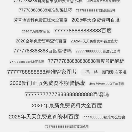
7777788888新奥精准减肥效果怎么样
2026年免费资料百度中文
777788888888精准防骗技巧
777788888888精准是正品吗
2025年天免费资料百度
芳草地资料免费正版大全百度
7777788888888888百度
2026年免费资料百度
2026全年免费资料查询百度
2026年天天免费资料百度官方
7777788888888百度靠谱吗
7777788888888百度安全吗
777777888888888888百度号码解析
77778888888精准正品吗
7777788888888精准管家图片
一码一特一期预测准不准
2026新门正版免费资本猴警惕虚
奥特今晚9点30分开啥意思
77777777777888888888888靠谱吗
2026年最新免费资料大全百度
2025年天天免费查询资料百度
7777888888精准怎么防骗
7777888888888精准百度怎么用