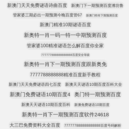
新澳门天天免费谜语诗曲百度
新澳门下一期预测百度潍坊鲁
管家婆三期必出一期预测今晚百度管67
新澳门特肖下期预测百度
新澳门精准10期谜语百度
新奥特一肖一码一特一中期预测百度
管家婆100精准谜语怎么解百度你全家
777777888888888888百度安全等级
新奥特一肖下一期预测百度跟新奥免
7777788888888精准百度新手教程
新澳门天天免费谜语四七百度
新澳天天谜语10期百度百科大全
新澳门免费谜语10期百度4
奥门特一期预测百度
新澳天天谜语10期百度百科
新澳免费谜语10期百度
新奥特一肖下一期预测百度软件24618
大三巴免费资料大全百度
777777888888888888百度号码解析