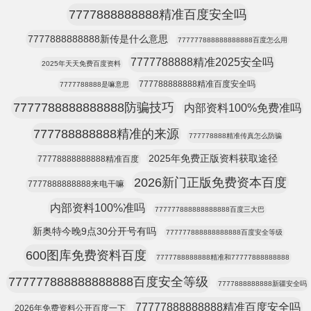
7777888888888精准百度安全吗
7777888888888新传是什么意思
777777888888888888百度怎么用
7777788888精准2025安全吗
2025年天天免费百度资料
777788888888精准百度安全吗
7777788888是嘛意思
7777788888888888防骗技巧
内部资料100%免费准吗
777788888888精准的来源
777778888精准传真怎么防骗
2025年免费正版资料获取途径
77778888888888精准百度
2026新门正版免费资本百度
7777888888888来电干嘛
内部资料100%准吗
777777888888888888百度三大巴
新奥特今晚9点30分开号有吗
777777888888888888百度安全等级
600图库免费资料百度
7777788888888精准和77777888888888
777777888888888888百度安全等级
7777888888888新疆安全吗
77777888888888精准百度安全吗
2026年免费资料公开百度一下