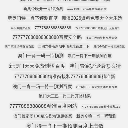
新奥今晚开一肖特预测
www.49900.com开奖查询-百度
新奥门特一肖下预测百度
新澳2026資料免费大全大乐透
7777888888888888
四不像图片正版
7777788888888精准是什么服务?
777777888888888888百度安全吗
澳大三巴的资料免费大全
二四六香港期期中预测准百度一下
澳门精准10期谜语百度
奥门今晚特一肖预测百度
奥门一肖一码一恃预测
澳门一肖下一期预测百度
新澳门天天免费谜语百度
澳门管家婆谜语怎么猜
7777788888888精准衔接和777788888888精准新
澳门一肖一码一特一预测百度
2026新门正版免费资本更新百度
澳门大三巴一肖二肖开奖结果
7777888888888精准百度网站
7777788888888精准管家112
澳门管家婆100精准香港谜题答案
新奥今晚一肖一码预测
奥门特一肖下一期预测百度上海敏