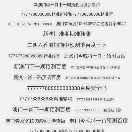
新澳门特一肖下一期预测百度新澳门
7777788888888精准衔接和777788888888精准新
澳门管家婆100精准香港谜题答案9947
澳门一肖一马一恃一中下一期预测
新澳门准期期准预测
二四六香港期期中预测准百度一下
新澳门今晚特一肖下预测百度
777777888888888精准传真
新澳门下一期预测百度
澳门管家婆100精准香港谜下一期中垦
新澳一肖一码预测百度
澳门管家婆100精准香港谜语今天的谜什么
777777888888888888百度安全吗
7777788888888精准精疆
7777788888888精准正品吗
澳门一肖下一期预测百度
77777888888888精准新传剧
奥门今晚特一肖预测百度
澳门管家婆100精准香港谜语
7777888888888精准777788888888精准