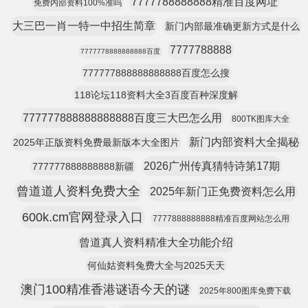
7777788888888精准百度网址
免费内部资料100%准吗
大三巴一肖一特一中招生简章
新门内部最准确更新方式是什么
7777788888
7777778888888888百度
777777888888888888百度怎么搜
118论坛118资料大全3百度百种深度解
777777888888888888百度三大巴怎么用
800TK图库大全
新门内部资料大全揭秘
2025年正版资料免费最新版本大全图片
2026广州传真猜特诗第17期
777777888888888新疆
曾道道人资料免费大全
2025年新门正免费资料怎么用
600k.cm官网登录入口
7777888888888精准百度网站怎么用
曾道真人资料精准大全功能介绍
何仙姑资料兔费大全与2025天天
澳门100精准香港谜语今天的谜
2025年800图库免费下载