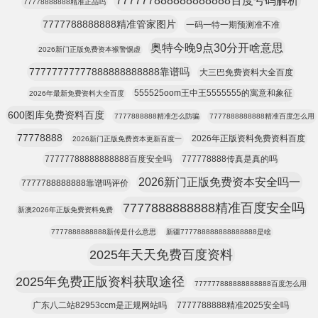
777777888888888888百度号码解析
77778888888精准正品吗
7777788888888精准管家图片
一码一特一期预测准不准
奥特今晚9点30分开啥意思
2026新门正版免费资本猴警惕虚
77777777777888888888888靠谱吗
大三巴免费资料大全百度
555525oom王中王5555555的寓意和象征
2026年最新免费资料大全百度
600图库免费资料百度
7777888888精准怎么防骗
7777888888888精准百度怎么用
77778888
2026年正版资料免费资料百度
2026新门正版免费资本更新百度一
77777788888888888百度安全吗
777778888传真是真的吗
2026新门正版免费资本安全吗一
7777788888888靠谱吗评价
7777888888888精准百度安全吗
新澳2026年正版免费资料免费
7777888888888新传是什么意思
新疆777788888888888888是啥
2025年天天免费百度资料
2025年免费正版资料获取途径
777777888888888888百度怎么用
广东八二站82953ccm是正规网站吗
7777788888精准2025安全吗