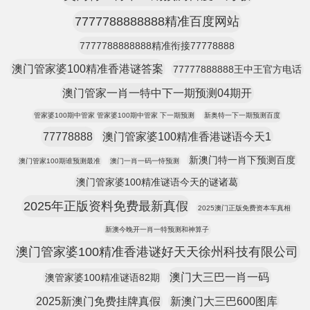
7777788888888精准百度网站
7777788888888精准衔接77778888
澳门管家婆100精准香港谜答案
77777888888王中王官方电话
澳门管家一肖一特中下一期预测04期开
管家婆100期中管家 管家婆100期中管家 下一期预测
新奥特一下一期预测百度
77778888
澳门管家婆100精准香港谜语今天1
新澳门特一肖下预测百度
澳门管家100期谁预测最准
澳门一肖一码一恃预测
澳门管家婆100精准谜语今天的谜诸葛
2025年正版资料免费最新真假
2025澳门正版免费资本车真相
新澳今晚开一肖一特预测和神算子
澳门管家婆100精准香港谜好天天徐州科技有限公司
澳门大三巴一肖一码
澳管家婆100精准谜语82期
2025新澳门免费挂牌真假
新澳门大三巴600图库