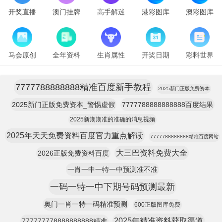
开奖直播
澳门挂牌
高手解迷
港彩图库
澳彩图库
马会原创
全年资料
生肖属性
开奖日期
彩料世界
7777788888888精准百度新手教程
2025新门正版免费资本
2025新门正版免费资本_警惕虚假
7777788888888888百度结果
2025新期期准的准确的消息视频
2025年天天免费资料百度官力重点解读
7777788888888精准百度网站
大三巴资料免费大全
2026正版免费资料百度
一肖一中一特一中预测准不准
一码一特一中下期号码预测最新
奥门一肖一特一码精准预测
600正版图库免费
2025年精准资料获取渠道
777777778888888888精准