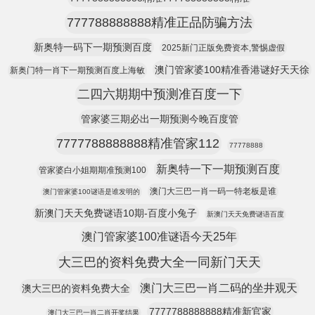
777788888888精准正品防骗方法
新奥特一码下一期预测百度
2025新门正版免费资本,警惕虚假
澳门管家婆100精准香港谜好天天徐
新奥门特一肖下一期预测百度上海敏
二四六期期中预测准百度一下
管家婆三期必出一期预测今晚百度管
7777788888888精准管家112
77778888
新奥特一下一期预测百度
管家婆白小姐期期准预测100
澳门大三巴一肖一码一特老板是谁
澳门管家婆100谜语是谁发明的
新澳门天天免费谜语10期-百度小兔子
新澳门天天免费谜语百度
澳门管家婆100准谜语今天25年
大三巴的资料免费大全一同新门天天
澳门大三巴一肖二码的坐井观天
澳大三巴的资料免费大全
7777788888888精准新官家
澳门大三巴一肖二肖开奖结果