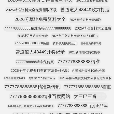
2026年天天免费资料百度与中文
2026正版资料免费百度
曾道道人48449致力打造
2025精准资料大全免费领取下载
2026芳草地免费资料大全
2025精准资料免费领取
7777788888888精准街接7777788888888
2025精准资料大全免费
金牌谜语网站大全免费
2025年正版资料免费下载入口图片
7777788888888888衔接
资料长期免费公开
三中三免费平码网
曾道道人48449开奖记录
2025新期期准的准确率
7777778888888精准
7777788888精准免传真
2025全年免费资料杳询方法是什么呢
内部资料最准100%准吗
2025年精准免费资料大全最新免费领取
600图库兔费2025
曾道道2026年官方网站
7777788888888精准新传剧
77777788888888888百度
7777888888888精准百度网站
大三巴三肖二二
7777788888888百度正品吗
2026年新奥正版免费大全-百度2025年全