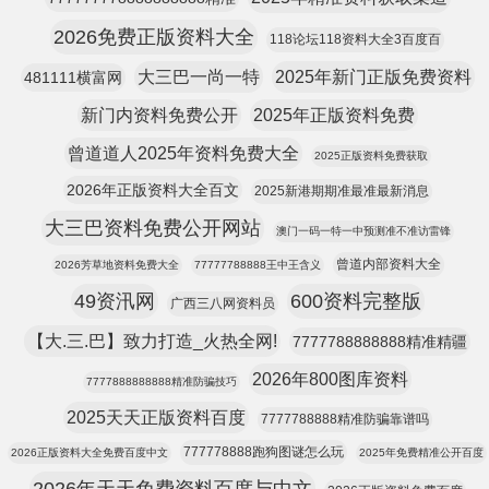
2026免费正版资料大全
118论坛118资料大全3百度百
大三巴一尚一特
2025年新门正版免费资料
481111横富网
新门内资料免费公开
2025年正版资料免费
曾道道人2025年资料免费大全
2025正版资料免费获取
2026年正版资料大全百文
2025新港期期准最准最新消息
大三巴资料免费公开网站
澳门一码一特一中预测准不准访雷锋
曾道内部资料大全
2026芳草地资料免费大全
77777788888王中王含义
49资汛网
600资料完整版
广西三八网资料员
【大.三.巴】致力打造_火热全网!
7777788888888精准精疆
2026年800图库资料
7777888888888精准防骗技巧
2025天天正版资料百度
7777788888精准防骗靠谱吗
777778888跑狗图谜怎么玩
2026正版资料大全免费百度中文
2025年免费精准公开百度