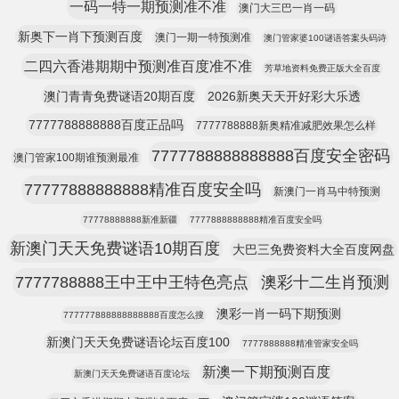
一码一特一期预测准不准
澳门大三巴一肖一码
新奥下一肖下预测百度
澳门一期一特预测准
澳门管家婆100谜语答案头码诗
二四六香港期期中预测准百度准不准
芳草地资料免费正版大全百度
澳门青青免费谜语20期百度
2026新奥天天开好彩大乐透
7777788888888百度正品吗
7777788888新奥精准减肥效果怎么样
7777788888888888百度安全密码
澳门管家100期谁预测最准
77777888888888精准百度安全吗
新澳门一肖马中特预测
77778888888新准新疆
7777888888888精准百度安全吗
新澳门天天免费谜语10期百度
大巴三免费资料大全百度网盘
7777788888王中王中王特色亮点
澳彩十二生肖预测
澳彩一肖一码下期预测
777777888888888888百度怎么搜
新澳门天天免费谜语论坛百度100
7777888888精准管家安全吗
新澳一下期预测百度
新澳门天天免费谜语百度论坛