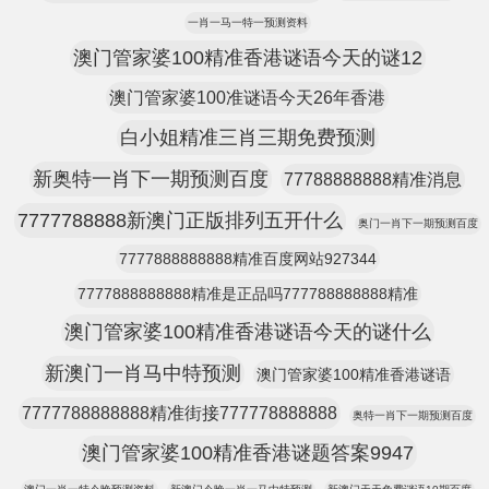
一肖一马一特一预测资料
澳门管家婆100精准香港谜语今天的谜12
澳门管家婆100准谜语今天26年香港
白小姐精准三肖三期免费预测
新奥特一肖下一期预测百度
77788888888精准消息
7777788888新澳门正版排列五开什么
奥门一肖下一期预测百度
7777888888888精准百度网站927344
7777888888888精准是正品吗777788888888精准
澳门管家婆100精准香港谜语今天的谜什么
新澳门一肖马中特预测
澳门管家婆100精准香港谜语
7777788888888精准街接777778888888
奥特一肖下一期预测百度
澳门管家婆100精准香港谜题答案9947