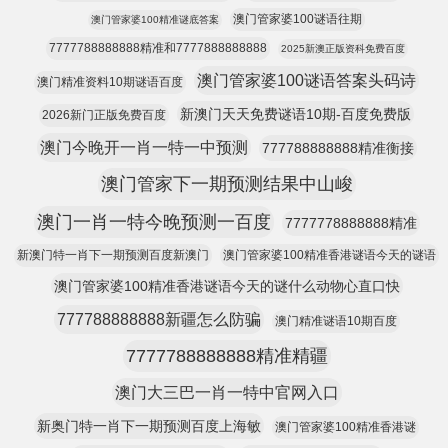
澳门管家婆100谜语往期
澳门管家婆100精准谜底答案
7777788888888精准和7777888888888
2025新澳正版资科免费百度
澳门管家婆100谜语答案头码诗
澳门精准资料10期谜语百度
新澳门天天免费谜语10期-百度免费版
2026新门正版免费百度
澳门今晚开一肖一特一中预测
777788888888精准衡接
澳门管家下一期预测结果中山峻
澳门一肖一特今晚预测一百度
7777778888888精准
新澳门特一肖下一期预测百度新澳门
澳门管家婆100精准香港谜语今天的谜语
澳门管家婆100精准香港谜语今天的谜什么动物心直口快
777788888888新疆怎么防骗
澳门精准谜语10期百度
7777788888888精准精疆
澳门大三巴一肖一特中官网入口
新奥门特一肖下一期预测百度上海敏
澳门管家婆100精准香港谜