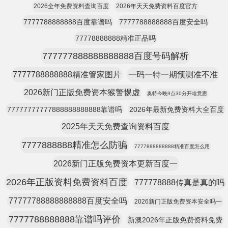
2026全年免费资料查询百度
2026年天天免费资料百度官方
7777788888888百度靠谱吗
7777788888888百度安全吗
77778888888精准正品吗
777777888888888888百度号码解析
7777788888888精准管家图片
一码一特一期预测准不准
2026新门正版免费资本猴警惕虚
奥特今晚9点30分开啥意思
77777777777888888888888靠谱吗
2026年最新免费资料大全百度
2025年天天免费查询资料百度
7777888888精准怎么防骗
7777888888888精准百度怎么用
2026新门正版免费资本更新百度一
2026年正版资料免费资料百度
777778888传真是真的吗
77777788888888888百度安全吗
2026新门正版免费资本安全吗一
7777788888888靠谱吗评价
新澳2026年正版免费资料免费