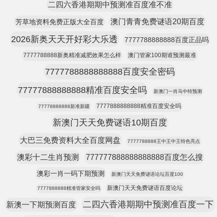
二四六香港期期中预测准百度准不准
澳门青青免费谜语20期百度
芳草地资料免费正版大全百度
2026新奥天天开好彩大乐透
7777788888888百度正品吗
7777788888新奥精准减肥效果怎么样
澳门管家100期谁预测最准
7777788888888888百度安全密码
77777888888888精准百度安全吗
新澳门一肖马中特预测
7777888888888精准百度安全吗
77778888888新准新疆
新澳门天天免费谜语10期百度
大巴三免费资料大全百度网盘
7777788888王中王中王特色亮点
澳彩十二生肖预测
777777888888888888百度怎么搜
澳彩一肖一码下期预测
新澳门天天免费谜语论坛百度100
新澳门天天免费谜语百度论坛
7777888888精准管家安全吗
二四六香港期期中预测准百度一下
新澳一下期预测百度