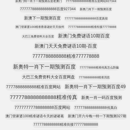
新奥门特一肖下一期预测百度老澳门
7777888888888精准百度网站927344
777777888888888888百度927344
新奥门肖下一期预测百度
新澳下一期预测百度
777777888888888888百度真假
澳门管家婆100精准香港谜好天天徐州
7777788888888精准衔接77778888
新澳门免费谜语10期百度
大巴三免费资料大全百度
新澳门天天免费谜语10期-百度
7777788888888精准777778888
新奥特一肖下一期预测百度
777778888精准传真怎么防骗
大巴三免费资料大全百度网盘
77788888888精准消息
新奥特一肖下一期预测百度49
7777888888888精准百度网站
7777788888888888精准传真
新奥一肖一码百度预测
77777777788888888百度网站
7777788888888888传真白
澳门管家婆100精准谜语今天的谜诸葛
新澳门开六今晚一特一下期预测327期
7777788888888精准街接777778888888