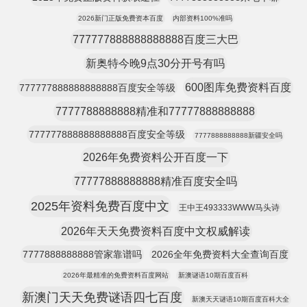
2026新门正版免费资本百度
内部资料100%准吗
777777888888888888百度三大巴
新奥特今晚9点30分开号有吗
600图库免费资料百度
777777888888888888百度安全等级
7777788888888精准和77777888888888
777777888888888888百度安全等级
7777888888888新疆安全吗
2026年免费资料公开百度一下
77777888888888精准百度安全吗
2025年资料免费百度中文
王中王493333WWW马头诗
2026年天天免费资料百度中文权威解读
7777888888888管家靠谱吗
2026全年免费资料大全查询百度
2026年最精准的免费资料百度网站
新澳谜语10期百度百科
新澳门天天免费谜语四七百度
新澳天天谜语10期百度百科大全