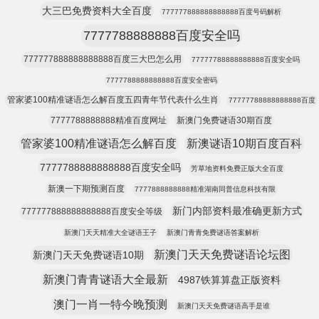
大三巴免费资料大全百度
777777888888888888百度号码解析
7777788888888百度安全吗
777777888888888888百度三大巴怎么用
77777788888888888百度安全吗
7777788888888888百度安全密码
管家婆100精准谜语怎么解百度五四青年节代表什么生肖
77777788888888888百度
7777788888888精准百度网址
新澳门免费谜语30期百度
管家婆100精准谜语怎么解百度
新澳谜语10期百度百科
7777788888888888百度安全吗
芳草地资料免费正版大全百度
新澳一下期预测百度
7777888888888精准湖南同普信息科技有限
新门内部资料最准确更新方式
777777888888888888百度安全等级
新澳门天天精准大全谜语王子
新澳门青青免费谜语答案解析
新澳门天天免费谜语论坛图
新澳门天天免费谜语10期
新澳门青青谜语大全最新
4987铁算算盘正版资料
澳门一肖一特今晚预测
新澳门天天免费谜语高手是谁