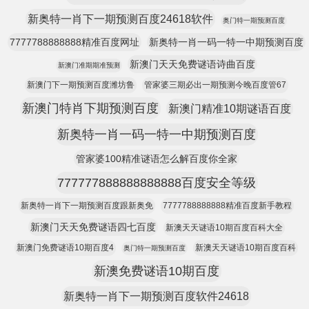
新奥特一肖下一期预测百度24618软件
奥门特一期预测百度
7777788888888精准百度网址
新奥特一肖一码一特一中期预测百度
新澳门天天免费谜语诗曲百度
新澳门准期期准预测
新澳门下一期预测百度潍坊鲁
管家婆三期必出一期预测今晚百度管67
新澳门特肖下期预测百度
新澳门精准10期谜语百度
新奥特一肖一码一特一中期预测百度
管家婆100精准谜语怎么解百度你全家
777777888888888888百度安全等级
新奥特一肖下一期预测百度跟新奥免
7777788888888精准百度新手教程
新澳门天天免费谜语四七百度
新澳天天谜语10期百度百科大全
新澳门免费谜语10期百度4
新澳天天谜语10期百度百科
奥门特一期预测百度
新澳免费谜语10期百度
新奥特一肖下一期预测百度软件24618