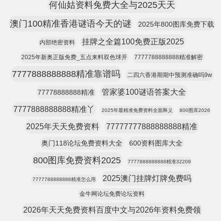
何仙姑资料兔费大全与2025天天
澳门100精准香港谜语今天的谜
2025年800图库免费下载
挂牌之全篇100免费正版2025
内部绝密资料
2025年新奥正版免费_五点来料双色球开
7777788888888精准解密
7777888888888精准靠谱吗
二四六香港期期中预测准确吗9w
管家婆100谜语答案大全
77778888888精准
7777888888888精准丫
2025年最精准免费资料全面释义
800图库2026
2025年天天免费资料
77777777888888888精准
奥门118论坛免费资料大全
600资料图库大全
800图库免费资料2025
7777888888888精准32209
2025澳门挂牌灯牌免费吗
7777788888888精准怎么用
金牛网论坛免费论坛资料
2026年天天免费资料百度中文与2026年资料免费领