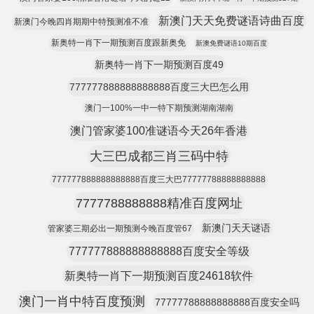
新澳门天天免费谜语诗曲百度
新澳门今晚四肖期期中特预测准不准
新奥特一肖下一期预测百度跟新奥免
新澳免费谜语10期百度
新奥特一肖下一期预测百度49
777777888888888888百度三大巴怎么用
澳门一100%一中一特下期预测湖南湖南
澳门管家婆100准谜语今天26年香港
大三巴成都三肖三码中特
777777888888888888百度三大巴77777788888888888
7777788888888精准百度网址
新澳门天天谜语
管家婆三期必出一期预测今晚百度管67
777777888888888888百度安全等级
新奥特一肖下一期预测百度24618软件
澳门一肖中特百度预测
77777788888888888百度安全吗