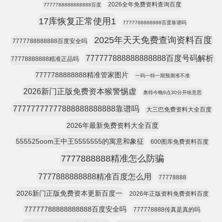
2026全年免费资料查询百度
7777788888888888百度
17库恢复正常使用1
7777788888888百度靠谱吗
2025年天天免费查询资料百度
7777788888888百度安全吗
777777888888888888百度号码解析
77778888888精准正品吗
7777788888888精准管家图片
一码一特一期预测准不准
2026新门正版免费资本猴警惕虚
奥特今晚9点30分开啥意思
77777777777888888888888靠谱吗
大三巴免费资料大全百度
2026年最新免费资料大全百度
555525oom王中王5555555的寓意和象征
600图库免费资料百度
7777888888精准怎么防骗
7777888888888精准百度怎么用
77778888
2026新门正版免费资本更新百度一
2026年正版资料免费资料百度
77777788888888888百度安全吗
777778888传真是真的吗