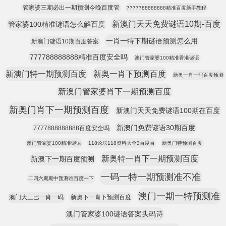
管家婆三期必出一期预测今晚百度管
7777788888888精准百度新手教程
新澳门天天免费谜语10期-百度
管家婆100精准谜语怎么解百度
一肖一特下期谜语预测怎么用
新澳门谜语10期百度答案
777788888888精准百度安全吗
澳门管家婆100精准香港谜语
新澳门特一期预测百度
新奥一肖下预测百度
新奥一肖一码百度预测
新澳门管家婆肖下一期预测百度
新奥门肖下一期预测百度
新澳门天天免费谜语100期在百度
新澳门免费谜语30期百度
7777888888888百度安全吗
澳门管家婆100精准谜语
118论坛118资料大全3百度百
新奥门特预测百度
新奥特一肖下一期预测百度
新澳下一期百度预测
一码一特一期预测准不准
二四六期期中预测准百度一下
澳门一期一特预测准
澳门大三巴一肖一码
新奥下一肖下预测百度
澳门管家婆100谜语答案头码诗