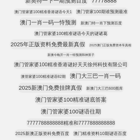
新奥特一下一期预测百度
77778888
澳门管家100期谁预测最准
澳门管家婆100精准香港谜语今天1
澳门一肖一码一恃预测
新澳门特一肖下预测百度
澳门管家婆100精准谜语今天的谜诸葛
2025年正版资料免费最新真假
2025澳门正版免费资本车真相
新澳今晚开一肖一特预测和神算子
澳门管家婆100精准香港谜好天天徐州科技有限公司
澳门大三巴一肖一码
澳管家婆100精准谜语82期
2025新澳门免费挂牌真假
新澳门大三巴600图库
澳门管家婆100精准谜底答案
澳门管家婆100谜语往期
7777788888888精准和7777888888888
2025新澳正版资科免费百度
澳门精准资料10期谜语百度