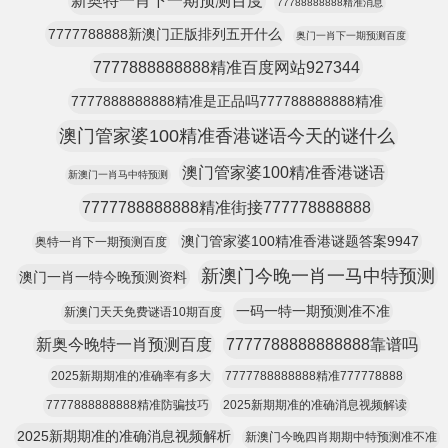
新奥特一肖下一期预测百度
77788888888精准消息
7777788888新澳门正版排列五开什么
奥门一肖下一期预测百度
7777888888888精准百度网站927344
7777888888888精准是正品吗777788888888精准
澳门管家婆100精准香港谜语今天的谜什么
澳门管家婆100精准香港谜语
新澳门一肖马中特预测
7777788888888精准街接777778888888
澳门管家婆100精准香港谜题答案9947
奥特一肖下一期预测百度
新澳门今晚一肖一马中特预测
澳门一肖一特今晚预测资料
一码一特一期预测准不准
新澳门天天免费谜语10期百度
新奥今晚特一肖预测百度
7777788888888888靠谱吗
2025新期期准的准确率有多大
7777788888888精准777778888
7777888888888精准防骗技巧
2025新期期准的准确消息视频解读
2025新期期准的准确消息视频解析
新澳门今晚四肖期期中特预测准不准