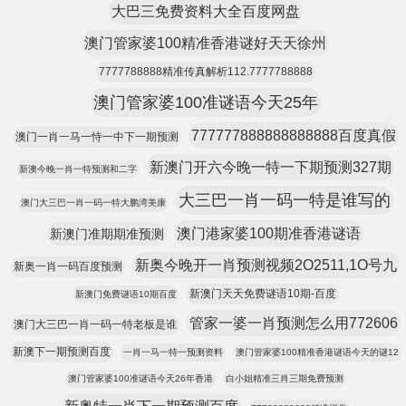
大巴三免费资料大全百度网盘
澳门管家婆100精准香港谜好天天徐州
7777788888精准传真解析112.7777788888
澳门管家婆100准谜语今天25年
777777888888888888百度真假
澳门一肖一马一恃一中下一期预测
新澳门开六今晚一特一下期预测327期
新澳今晚一肖一特预测和二字
大三巴一肖一码一特是谁写的
澳门大三巴一肖一码一特大鹏湾美康
澳门港家婆100期准香港谜语
新澳门准期期准预测
新奥今晚开一肖预测视频2O2511,1O号九
新奥一肖一码百度预测
新澳门天天免费谜语10期-百度
新澳门免费谜语10期百度
管家一婆一肖预测怎么用772606
澳门大三巴一肖一码一特老板是谁
新澳下一期预测百度
一肖一马一特一预测资料
澳门管家婆100精准香港谜语今天的谜12
澳门管家婆100准谜语今天26年香港
白小姐精准三肖三期免费预测