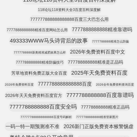
118论坛118资料大全3百度百料深度解
777777888888888888百度三大巴怎么用
7777888888888精准靠谱吗
7777888888888精准百度网站怎么用
493333WWW马头诗背后的故事
7777788888精准怎么防骗
2026年免费资料百度中文
7777788888新奥精准减肥效果怎么样
777788888888精准是正品吗
777788888888精准防骗技巧
2025年天免费资料百度
芳草地资料免费正版大全百度
7777788888888888百度
2026年免费资料百度
2026全年免费资料查询百度
7777788888888百度靠谱吗
2026年天天免费资料百度官方
7777788888888百度安全吗
77778888888精准正品吗
777777888888888888百度号码解析
7777788888888精准管家图片
一码一特一期预测准不准
2026新门正版免费资本猴警惕虚