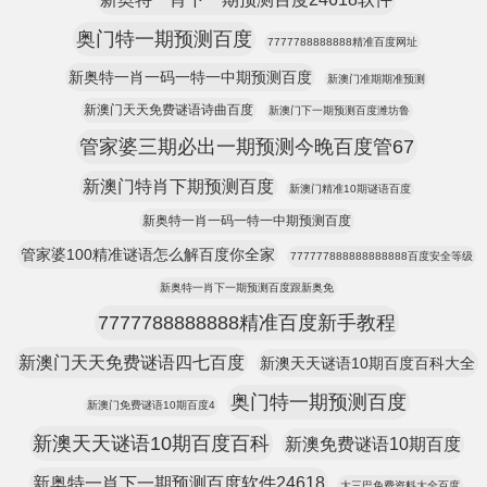
奥门特一期预测百度
7777788888888精准百度网址
新奥特一肖一码一特一中期预测百度
新澳门准期期准预测
新澳门天天免费谜语诗曲百度
新澳门下一期预测百度潍坊鲁
管家婆三期必出一期预测今晚百度管67
新澳门特肖下期预测百度
新澳门精准10期谜语百度
新奥特一肖一码一特一中期预测百度
管家婆100精准谜语怎么解百度你全家
777777888888888888百度安全等级
新奥特一肖下一期预测百度跟新奥免
7777788888888精准百度新手教程
新澳门天天免费谜语四七百度
新澳天天谜语10期百度百科大全
奥门特一期预测百度
新澳门免费谜语10期百度4
新澳天天谜语10期百度百科
新澳免费谜语10期百度
新奥特一肖下一期预测百度软件24618
大三巴免费资料大全百度