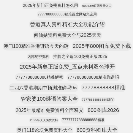
2025年新门正免费资料怎么用
600k.cm官网登录入口
7777888888888精准百度网站怎么用
曾道真人资料精准大全功能介绍
何仙姑资料兔费大全与2025天天
2025年800图库免费下载
澳门100精准香港谜语今天的谜
挂牌之全篇100免费正版2025
内部绝密资料
2025年新奥正版免费_五点来料双色球开
7777788888888精准解密
7777888888888精准靠谱吗
77778888888精准
二四六香港期期中预测准确吗9w
管家婆100谜语答案大全
7777888888888精准丫
800图库2026
2025年最精准免费资料全面释义
77777777888888888精准
2025年天天免费资料
600资料图库大全
奥门118论坛免费资料大全