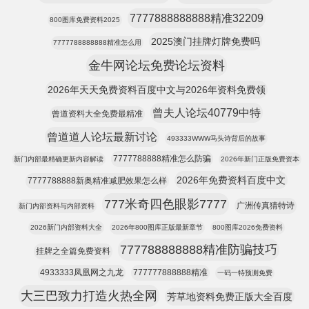
7777888888888精准32209
800图库免费资料2025
2025澳门挂牌灯牌免费吗
7777788888888精准怎么用
金牛网论坛免费论坛资料
2026年天天免费资料百度中文与2026年资料免费领
曾夫人论坛40779中特
曾道资料大全免费最精准
曾道道人论坛最新讨论
493333WWW马头诗背后的故事
7777788888精准怎么防骗
新门内部最精确更新内容解读
2026年新门正版免费资本
2026年免费资料百度中文
7777788888新奥精准减肥效果怎么样
777米奇四色眼影7777
广洲传真猜特诗
新门内部资料与内部资料
2026新门内部资料大全
2026年800图库正版最新章节
800图库2026免费资料
777788888888精准防骗技巧
挂牌之全篇免费资料
4933333凤凰网之九龙
777777888888精准
一码一特预测免费
大三巴致力打造火热全网
芳草地资料免费正版大全百度