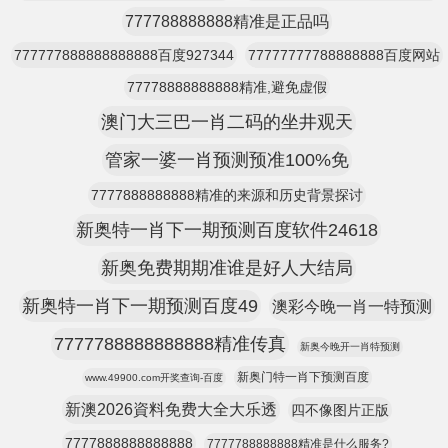
777788888888精准是正品吗
777777888888888888百度927344
77777777788888888百度网站
77778888888888精准,避免虚假
澳门大三巴一肖二码的坐井观天
管家一婆一肖预测预准100%免
7777888888888精准的来源和历史背景探讨
新奥特一肖下一期预测百度软件24618
新奥免费期期准谁是好人大结局
新奥特一肖下一期预测百度49
澳彩今晚一肖一特预测
7777788888888888精准传真
新奥今晚开一肖特预测
新奥门特一肖下预测百度
www.49900.com开奖查询-百度
新澳2026資料免费大全大乐透
四不像图片正版
7777888888888888
7777788888888精准是什么服务?