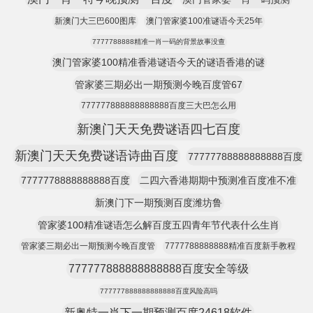
新澳门大三巴600图库
澳门管家婆100准谜语今天25年
7777788888精准一肖一码的背景故事没查
澳门管家婆100精准香港谜语今天的谜语香港的谜
管家婆三期必出一期预测今晚百度管67
777777888888888888百度三大巴怎么用
新澳门天天免费谜语四七百度
新澳门天天免费谜语诗曲百度
77777788888888888百度
7777778888888888百度
二四六香港期期中预测准百度准不准
新澳门下一期预测百度潍坊鲁
管家婆100精准谜语怎么解百度五四青年节代表什么生肖
管家婆三期必出一期预测今晚百度管
7777788888888精准百度新手教程
777777888888888888百度安全等级
777777888888888888百度风险高吗
新奥特一肖下一期预测百度24618软件