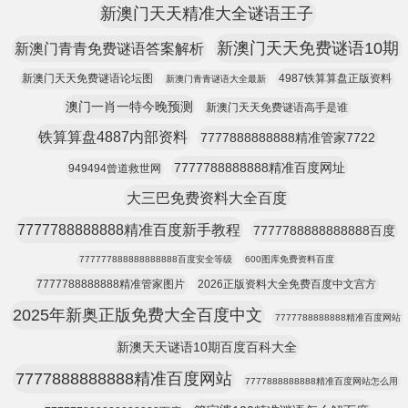
新澳门天天精准大全谜语王子
新澳门天天免费谜语10期
新澳门青青免费谜语答案解析
新澳门天天免费谜语论坛图
4987铁算算盘正版资料
新澳门青青谜语大全最新
澳门一肖一特今晚预测
新澳门天天免费谜语高手是谁
铁算算盘4887内部资料
7777888888888精准管家7722
7777788888888精准百度网址
949494曾道救世网
大三巴免费资料大全百度
7777788888888精准百度新手教程
7777788888888888百度
777777888888888888百度安全等级
600图库免费资料百度
7777788888888精准管家图片
2026正版资料大全免费百度中文宫方
2025年新奥正版免费大全百度中文
7777788888888精准百度网站
新澳天天谜语10期百度百科大全
7777888888888精准百度网站
7777888888888精准百度网站怎么用