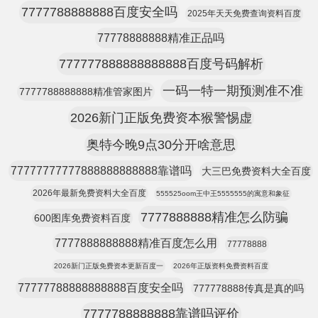
7777788888888百度安全吗
2025年天天免费查询资料百度
77778888888精准正品吗
777777888888888888百度号码解析
一码一特一期预测准不准
7777788888888精准管家图片
2026新门正版免费资本猴警惕虚
奥特今晚9点30分开啥意思
77777777777888888888888靠谱吗
大三巴免费资料大全百度
2026年最新免费资料大全百度
555525oom王中王5555555的寓意和象征
7777888888精准怎么防骗
600图库免费资料百度
7777888888888精准百度怎么用
77778888
2026新门正版免费资本更新百度一
2026年正版资料免费资料百度
77777788888888888百度安全吗
777778888传真是真的吗
7777788888888靠谱吗评价