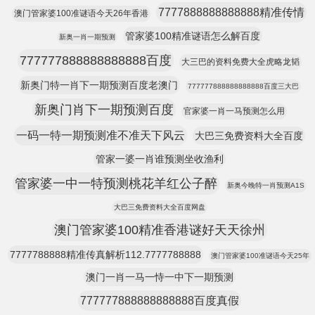
7777888888888888精准传情
澳门管家婆100准谜语今天26年香港
管家婆100精准谜语怎么解百度
新奥一肖一期预测
777777888888888888百度
大三巴的资料免费大全虎略龙韬
新奥门特一肖下一期预测百度老澳门
777777888888888888百度三大巴
新奥门肖下一期预测百度
官家婆一肖一马预测怎么用
一码一特一期预测准不准天下风云
大巴三免费资料大全百度
管家一婆一肖谁预测坐收渔利
管家婆一中一特预测桃花羊红公子醉
新奥今晚特一肖预测A1S
大巴三免费资料大全百度网盘
澳门管家婆100精准香港谜好天天徐州
7777788888精准传真解析112.7777788888
澳门管家婆100准谜语今天25年
澳门一肖一马一恃一中下一期预测
777777888888888888百度真假