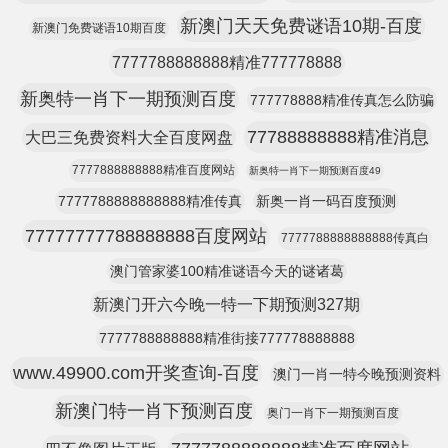
新澳门天天免费谜语10期-百度
新澳门免费谜语10期百度
7777788888888精准777778888
新奥特一肖下一期预测百度
777778888精准传真怎么防骗
77788888888精准消息
大巴三免费资料大全百度网盘
7777888888888精准百度网站
新奥特一肖下一期预测百度49
7777788888888888精准传真
新奥一肖一码百度预测
77777777788888888百度网站
7777788888888888传真白
澳门管家婆100精准谜语今天的谜诸葛
新澳门开六今晚一特一下期预测327期
7777788888888精准街接777778888888
www.49900.com开奖查询-百度
澳门一肖一特今晚预测资料
新澳门特一肖下预测百度
奥门一肖下一期预测百度