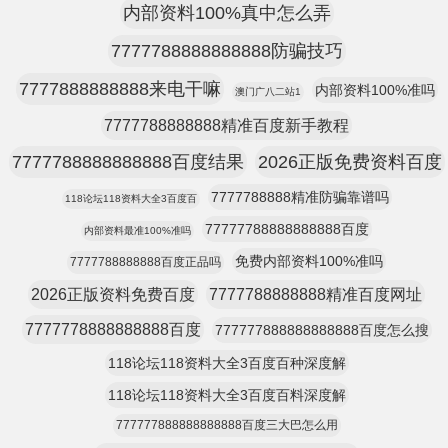
内部资料100%真中怎么弄
7777788888888888防骗技巧
7777888888888来电干嘛
内部资料100%准吗
澳门广八二站1
7777788888888精准百度新手教程
7777788888888888百度结果
2026正版免费资料百度
7777788888精准防骗靠谱吗
118论坛118资料大全3百度百
77777788888888888百度
内部资料最准100%准吗
免费内部资料100%准吗
7777788888888百度正品吗
2026正版资料免费百度
7777788888888精准百度网址
7777778888888888百度
777777888888888888百度怎么搜
118论坛118资料大全3百度百种深度解
118论坛118资料大全3百度百料深度解
777777888888888888百度三大巴怎么用