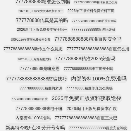
7777888888精准怎么防骗
7777888888888精准百度怎么用
2026年正版资料免费资料百度
2026新门正版免费资本更新百度一
777778888传真是真的吗
77777788888888888百度安全吗
2026新门正版免费资本安全吗一
7777788888888靠谱吗评价
7777888888888精准百度安全吗
新澳2026年正版免费资料免费
7777888888888新传是什么意思
777777888888888888百度怎么用
7777788888精准2025安全吗
2025年天天免费百度资料
7777788888是嘛意思
777788888888精准百度安全吗
内部资料100%免费准吗
7777788888888888防骗技巧
777788888888精准的来源
777778888精准传真怎么防骗
2025年免费正版资料获取途径
77778888888888精准百度
7777888888888来电干嘛
2026新门正版免费资本百度
内部资料100%准吗
777777888888888888百度三大巴
新奥特今晚9点30分开号有吗
777777888888888888百度安全等级