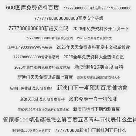
600图库免费资料百度
7777788888888精准和77777888888888
777777888888888888百度安全等级
7777888888888新疆安全吗
2026年免费资料公开百度一下
77777888888888精准百度安全吗
2025年资料免费百度中文
2026年天天免费资料百度中文权威解读
王中王493333WWW马头诗
2026全年免费资料大全查询百度
7777888888888管家靠谱吗
新澳谜语10期百度百科
2026年最精准的免费资料百度网站
新澳门天天免费谜语四七百度
新澳天天谜语10期百度百科大全
新澳门下一期预测百度潍坊鲁
新澳门免费谜语10期百度4
澳彩今晚一肖一特预测
新澳天天谜语10期百度百科
新澳门特肖下期预测百度
管家婆100精准谜语怎么解百度你全家
管家婆100精准谜语怎么解百度五四青年节代表什么生
7777788888新澳门正版排列五开什么
澳门管家100谜题怎么解百度