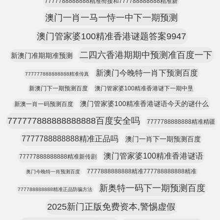
7777788888888精准衔接和777788888888精准新
澳门一肖一马一恃一中下一期预测
澳门管家婆100精准香港谜题答案9947
二四六香港期期中预测准百度一下
新澳门准期期准预测
新澳门今晚特一肖下预测百度
777777888888888精准传真
新澳门下一期预测百度
澳门管家婆100精准香港谜下一期中垦
澳门管家婆100精准香港谜语今天的谜什么
新澳一肖一码预测百度
777777888888888888百度安全吗
7777788888888精准精疆
7777788888888精准正品吗
澳门一肖下一期预测百度
澳门管家婆100精准香港谜语
77777888888888精准新传剧
7777888888888精准777788888888精准
奥门今晚特一肖预测百度
新奥特一码下一期预测百度
777788888888精准正品防骗方法
2025新门正版免费资本,警惕虚假