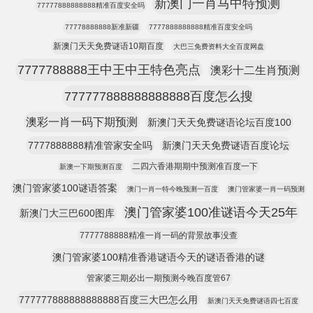
新澳门一肖马中特预测
77777888888888精准百度安全吗
77778888888新准新疆
7777888888888精准百度安全吗
新澳门天天免费谜语10期百度
大巴三免费资料大全百度网盘
7777788888王中王中王特色亮点
澳彩十二生肖预测
777777888888888888百度怎么搜
澳彩一肖一码下期预测
新澳门天天免费谜语论坛百度100
7777888888精准管家安全吗
新澳门天天免费谜语百度论坛
二四六香港期期中预测准百度一下
新澳一下期预测百度
澳门管家婆100谜语答案
澳门一肖一特今晚预测一百度
澳门管家婆一肖一码预测
澳门管家婆100准谜语今天25年
新澳门大三巴600图库
7777788888精准一肖一码的背景故事没查
澳门管家婆100精准香港谜语今天的谜语香港的谜
管家婆三期必出一期预测今晚百度管67
777777888888888888百度三大巴怎么用
新澳门天天免费谜语四七百度