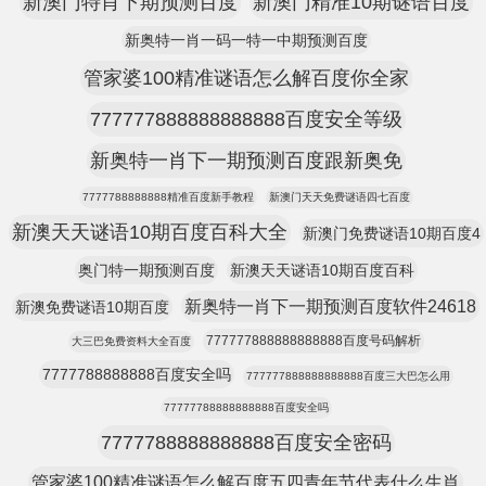
新澳门特肖下期预测百度
新澳门精准10期谜语百度
新奥特一肖一码一特一中期预测百度
管家婆100精准谜语怎么解百度你全家
777777888888888888百度安全等级
新奥特一肖下一期预测百度跟新奥免
7777788888888精准百度新手教程
新澳门天天免费谜语四七百度
新澳天天谜语10期百度百科大全
新澳门免费谜语10期百度4
奥门特一期预测百度
新澳天天谜语10期百度百科
新奥特一肖下一期预测百度软件24618
新澳免费谜语10期百度
777777888888888888百度号码解析
大三巴免费资料大全百度
7777788888888百度安全吗
777777888888888888百度三大巴怎么用
77777788888888888百度安全吗
7777788888888888百度安全密码
管家婆100精准谜语怎么解百度五四青年节代表什么生肖