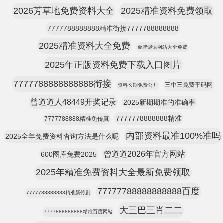
2026芳草地免费资料大全
2025精准资料免费领取
7777788888888精准街接7777788888888
2025精准资料大全免费
金牌谜语网站大全免费
2025年正版资料免费下载入口图片
7777788888888888衔接
三中三免费平码网
资料长期免费公开
曾道道人48449开奖记录
2025新期期准的准确率
7777778888888精准
7777788888精准免传真
内部资料最准100%准吗
2025全年免费资料杳询方法是什么呢
曾道道2026年官方网站
600图库兔费2025
2025年精准免费资料大全最新免费领取
77777788888888888百度
7777788888888精准新传剧
大三巴三肖二二
7777888888888精准百度网站