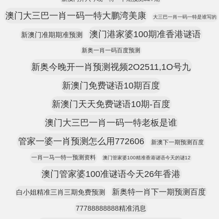
澳门大三巴一肖一码一特大鹏湾美康
大三巴一肖一码一特是谁写的
澳门港家婆100期准香港谜语
新澳门准期期准预测
新奥一肖一码百度预测
新奥今晚开一肖预测视频2O2511,1O号九
新澳门免费谜语10期百度
新澳门天天免费谜语10期-百度
澳门大三巴一肖一码一特老板是谁
管家一婆一肖预测怎么用772606
新澳下一期预测百度
一肖一马一特一预测资料
澳门管家婆100精准香港谜语今天的谜12
澳门管家婆100准谜语今天26年香港
新奥特一肖下一期预测百度
白小姐精准三肖三期免费预测
77788888888精准消息