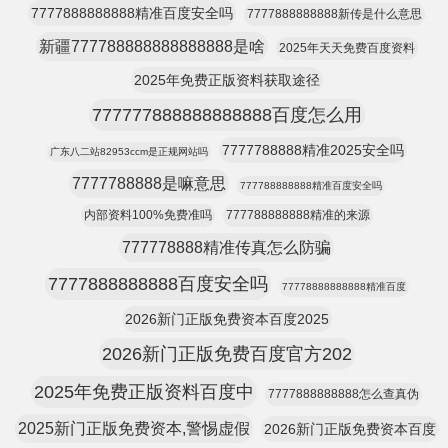
7777888888888精准百度安全吗
7777888888888新传是什么意思
新疆777788888888888888是啥
2025年天天免费百度资料
2025年免费正版资料获取途径
777777888888888888百度怎么用
7777788888精准2025安全吗
广东八二站82953ccm是正规网站吗
7777788888是嘛意思
777788888888精准百度安全吗
内部资料100%免费准吗
777788888888精准的来源
777778888精准传真怎么防骗
7777888888888百度安全吗
77778888888888精准百度
2026新门正版免费资本百度2025
2026新门正版免费百度官方202
2025年免费正版资料百度中
7777888888888怎么查真伪
2025新门正版免费资本,警惕虚假
2026新门正版免费资本百度