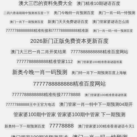
澳大三巴的资料免费大全
澳门精准10期谜语百度
奥门今晚特一肖预测百度
奥门一肖一码一恃预测
二四六香港期期中预测准百度一下
新澳门天天免费谜语百度
澳门管家婆谜语怎么猜
澳门一肖下一期预测百度
7777788888888精准衔接和777788888888精准新
澳门一肖一码一特一预测百度
2026新门正版免费资本更新百度
澳门大三巴一肖二肖开奖结果
7777888888888精准百度网站
7777788888888精准管家112
澳门管家婆100精准香港谜题答案
新奥今晚一肖一码预测
奥门特一肖下一期预测百度上海敏
7777788888888精准百度网站
7777788888888精准衔接77778888
澳门管家婆100精准香港谜答案
澳门管家一肖一特中下一期预测04期开
77777888888王中王官方电话
管家婆100期中管家 管家婆100期中管家 下一期预测
77778888
新奥特一下一期预测百度
澳门管家婆100精准香港谜语今天1