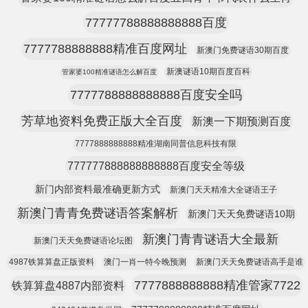
77777788888888888百度
7777788888888精准百度网址
新澳门免费谜语30期百度
新澳谜语10期百度百科
管家婆100精准谜语怎么解百度
7777788888888888百度安全吗
芳草地资料免费正版大全百度
新澳一下期预测百度
7777888888888精准湖南同普信息科技有限
777777888888888888百度安全等级
新门内部资料最准确更新方式
新澳门天天精准大全谜语王子
新澳门青青免费谜语答案解析
新澳门天天免费谜语10期
新澳门青青谜语大全最新
新澳门天天免费谜语论坛图
4987铁算算盘正版资料
澳门一肖一特今晚预测
新澳门天天免费谜语高手是谁
7777888888888精准管家7722
铁算算盘4887内部资料