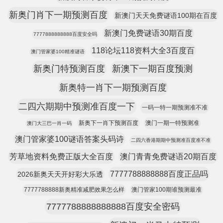
新奥门肖下一期预测百度
新澳门天天免费谜语100期在百度
新澳门免费谜语30期百度
7777888888888百度安全吗
118论坛118资料大全3百度百
澳门管家婆100精准谜语
新奥门特预测百度
新澳下一期百度预测
新奥特一肖下一期预测百度
二四六期期中预测准百度一下
一码一特一期预测准不准
新奥下一肖下预测百度
澳门一期一特预测准
澳门大三巴一肖一码
澳门管家婆100谜语答案头码诗
二四六香港期期中预测准百度准不准
芳草地资料免费正版大全百度
澳门青青免费谜语20期百度
7777788888888百度正品吗
2026新奥天天开好彩大乐透
7777788888新奥精准减肥效果怎么样
澳门管家100期谁预测最准
7777788888888888百度安全密码