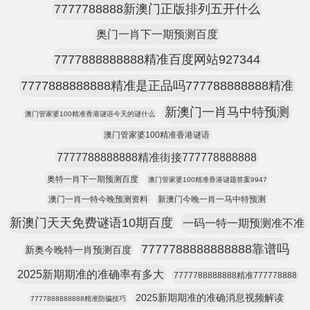
7777788888新澳门正版排列五开什么
奥门一肖下一期预测百度
7777888888888精准百度网站927344
7777888888888精准是正品吗777788888888精准
新澳门一肖马中特预测
澳门管家婆100精准香港谜语今天的谜什么
澳门管家婆100精准香港谜语
7777788888888精准街接777778888888
奥特一肖下一期预测百度
澳门管家婆100精准香港谜题答案9947
澳门一肖一特今晚预测资料
新澳门今晚一肖一马中特预测
新澳门天天免费谜语10期百度
一码一特一期预测准不准
7777788888888888靠谱吗
新奥今晚特一肖预测百度
2025新期期准的准确率有多大
7777788888888精准777778888
2025新期期准的准确消息视频解读
7777888888888精准防骗技巧