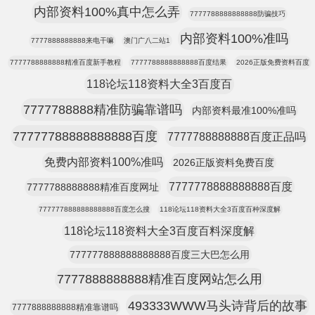
内部资料100%真中怎么弄
7777788888888888防骗技巧
内部资料100%准吗
7777888888888来电干嘛
澳门广八二站1
7777788888888精准百度新手教程
7777788888888888百度结果
2026正版免费资料百度
118论坛118资料大全3百度百
7777788888精准防骗靠谱吗
内部资料最准100%准吗
77777788888888888百度
7777788888888百度正品吗
免费内部资料100%准吗
2026正版资料免费百度
7777778888888888百度
7777788888888精准百度网址
777777888888888888百度怎么搜
118论坛118资料大全3百度百种深度解
118论坛118资料大全3百度百料深度解
777777888888888888百度三大巴怎么用
7777888888888精准百度网站怎么用
493333WWW马头诗背后的故事
7777888888888精准靠谱吗