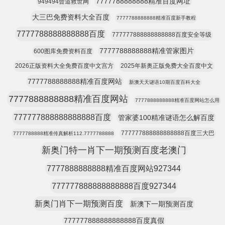
7777788888888精准百度网址
949494曾道救世网
大三巴免费资料大全百度
7777788888888精准百度新手教程
7777788888888888百度
777777888888888888百度安全等级
7777788888888精准管家图片
600图库免费资料百度
2026正版资料大全免费百度中文宫方
2025年新奥正版免费大全百度中文
7777788888888精准百度网站
新澳天天谜语10期百度百科大全
7777888888888精准百度网站
7777888888888精准百度网站怎么用
777777888888888888百度
管家婆100精准谜语怎么解百度
777777888888888888百度三大巴
7777788888精准传真解析112.7777788888
新奥门特一肖下一期预测百度老澳门
7777888888888精准百度网站927344
777777888888888888百度927344
新奥门肖下一期预测百度
新澳下一期预测百度
777777888888888888百度真假