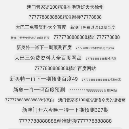
澳门管家婆100精准香港谜好天天徐州
7777788888888精准衔接77778888
大巴三免费资料大全百度
新澳门免费谜语10期百度
7777788888888精准777778888
新澳门天天免费谜语10期-百度
新奥特一肖下一期预测百度
777778888精准传真怎么防骗
大巴三免费资料大全百度网盘
77788888888精准消息
7777888888888精准百度网站
新奥特一肖下一期预测百度49
7777788888888888精准传真
新奥一肖一码百度预测
77777777788888888百度网站
7777788888888888传真白
澳门管家婆100精准谜语今天的谜诸葛
新澳门开六今晚一特一下期预测327期
7777788888888精准街接777778888888