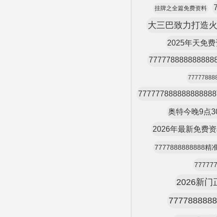
挂牌之全篇免费资料
大三巴致力打造
2025年天免
77777888888888
7777788
777777888888888
奥特今晚9点3
2026年最新免费
777788888888
77777
2026新
7777888