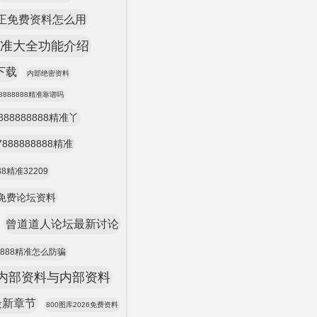
门正免费资料怎么用
准大全功能介绍
下载
内部绝密资料
88888888精准靠谱吗
7888888888精准丫
7888888888精准
888精准32209
免费论坛资料
曾道道人论坛最新讨论
88888精准怎么防骗
内部资料与内部资料
最新章节
800图库2026免费资料