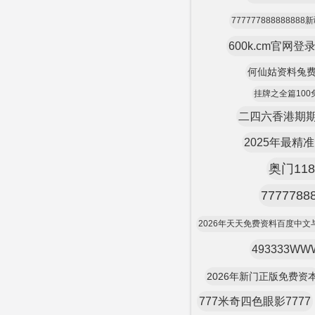
777777888888888
600k.cm官网登
何仙姑资料兔费
挂牌之全篇100
二四六香港期期
2025年最精
奥门11
777778
2026年天天免费资料百度中文
493333
2026年新门正版免费资
777米奇四色眼影7777