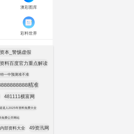
澳彩图库
彩料世界
费资本_警惕虚假
费资料百度官力重点解读
一特一中预测准不准
8888888888精准
481111横富网
道道人2025年资料免费大全
料免费公开网站
49资汛网
内部资料大全