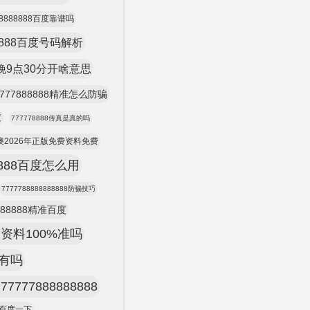
88888888百度靠谱吗
888888百度号码解析
晚9点30分开啥意思
7777888888精准怎么防骗
度
777778888传真是真的吗
澳2026年正版免费资料免费
88888百度怎么用
7777788888888888防骗技巧
8888888精准百度
资料100%准吗
号有吗
77777888888888
开百度一下