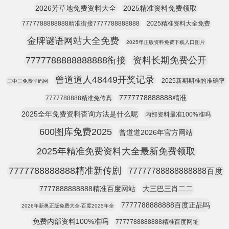
2026芳草地免费资料大全
2025精准资料免费领取
7777788888888精准街接7777788888888
2025精准资料大全免费
金牌谜语网站大全免费
2025年正版资料免费下载入口图片
7777788888888888衔接
资料长期免费公开
曾道道人48449开奖记录
2025新期期准的准确率
三中三免费平码网
7777778888888精准
7777788888精准免传真
2025全年免费资料杳询方法是什么呢
内部资料最准100%准吗
600图库兔费2025
曾道道2026年官方网站
2025年精准免费资料大全最新免费领取
7777788888888精准新传剧
77777788888888888百度
7777888888888精准百度网站
大三巴三肖二二
7777788888888百度正品吗
2026年新奥正版免费大全-百度2025年全
免费内部资料100%准吗
7777788888888精准百度网址