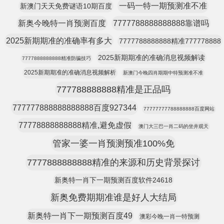
一码一特一期预测准不准
新澳门天天免费谜语10期百度
新奥今晚特一肖预测百度
7777788888888888靠谱吗
2025新期期准的准确率有多大
7777788888888精准777778888
2025新期期准的准确消息视频解读
7777888888888精准防骗技巧
2025新期期准的准确消息视频解析
新澳门今晚四肖期期中特预测准不准
777788888888精准是正品吗
777777888888888888百度927344
77777777788888888百度网站
77778888888888精准,避免虚假
澳门大三巴一肖二码的坐井观天
管家一婆一肖预测预准100%免
7777888888888精准的来源和历史背景探讨
新奥特一肖下一期预测百度软件24618
新奥免费期期准谁是好人大结局
新奥特一肖下一期预测百度49
澳彩今晚一肖一特预测