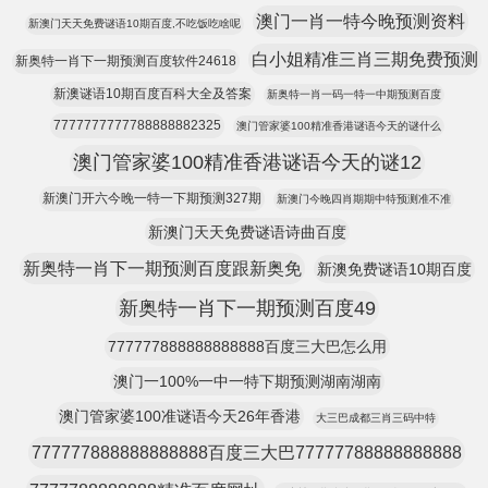
澳门一肖一特今晚预测资料
新澳门天天免费谜语10期百度,不吃饭吃啥呢
白小姐精准三肖三期免费预测
新奥特一肖下一期预测百度软件24618
新澳谜语10期百度百科大全及答案
新奥特一肖一码一特一中期预测百度
7777777777788888882325
澳门管家婆100精准香港谜语今天的谜什么
澳门管家婆100精准香港谜语今天的谜12
新澳门开六今晚一特一下期预测327期
新澳门今晚四肖期期中特预测准不准
新澳门天天免费谜语诗曲百度
新奥特一肖下一期预测百度跟新奥免
新澳免费谜语10期百度
新奥特一肖下一期预测百度49
777777888888888888百度三大巴怎么用
澳门一100%一中一特下期预测湖南湖南
澳门管家婆100准谜语今天26年香港
大三巴成都三肖三码中特
777777888888888888百度三大巴77777788888888888