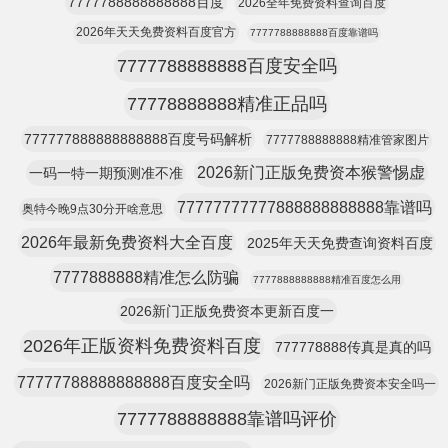
7777788888888888百度
2026全年免费资料查询百度
2026年天天免费资料百度官方
7777788888888百度靠谱吗
7777788888888百度安全吗
77778888888精准正品吗
777777888888888888百度号码解析
7777788888888精准管家图片
2026新门正版免费资本猴警惕虚
一码一特一期预测准不准
77777777777888888888888靠谱吗
奥特今晚9点30分开啥意思
2026年最新免费资料大全百度
2025年天天免费查询资料百度
7777888888精准怎么防骗
7777888888888精准百度怎么用
2026新门正版免费资本更新百度一
2026年正版资料免费资料百度
777778888传真是真的吗
77777788888888888百度安全吗
2026新门正版免费资本安全吗一
7777788888888靠谱吗评价