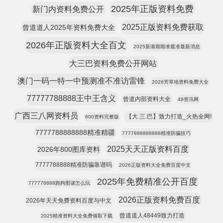
2025年正版资料免费
新门内资料免费公开
2025正版资料免费获取
曾道道人2025年资料免费大全
2026年正版资料大全百文
2025新港期期准最准最新消息
大三巴资料免费公开网站
澳门一码一特一中预测准不准访雷锋
2026芳草地资料免费大全
77777788888王中王含义
曾道内部资料大全
49资汛网
广西三八网资料员
【大.三.巴】致力打造_火热全网!
600资料完整版
7777788888888精准精疆
7777888888888精准防骗技巧
2025天天正版资料百度
2026年800图库资料
7777788888精准防骗靠谱吗
2026正版资料大全免费百度中文
2025年免费精准公开百度
777778888跑狗图谜怎么玩
2026正版资料免费百度
2026年天天免费资料百度与中文
曾道道人48449致力打造
2025精准资料大全免费领取下载