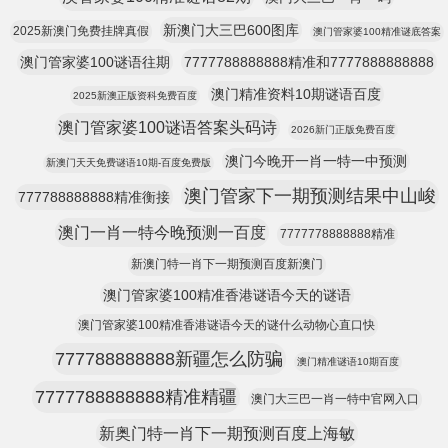
新澳门大三巴600图库
2025新澳门免费挂牌真假
澳门管家婆100精准谜底答案
澳门管家婆100谜语往期
7777788888888精准和7777888888888
澳门精准资料10期谜语百度
2025新澳正版资科免费百度
澳门管家婆100谜语答案头码诗
2026新门正版免费百度
澳门今晚开一肖一特一中预测
新澳门天天免费谜语10期-百度免费版
澳门管家下一期预测结果中山峻
777788888888精准衡接
澳门一肖一特今晚预测一百度
7777778888888精准
新澳门特一肖下一期预测百度新澳门
澳门管家婆100精准香港谜语今天的谜语
澳门管家婆100精准香港谜语今天的谜什么动物心直口快
777788888888新疆怎么防骗
澳门精准谜语10期百度
7777788888888精准精疆
澳门大三巴一肖一特中官网入口
新奥门特一肖下一期预测百度上海敏