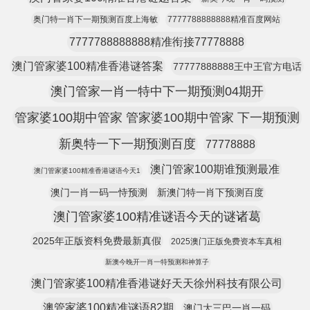
奥门特一肖下一期预测百度上海敏
7777788888888精准百度网站
7777788888888精准衔接77778888
澳门管家婆100精准香港谜答案
77777888888王中王官方电话
澳门管家一肖一特中下一期预测04期开
管家婆100期中管家 管家婆100期中管家 下一期预测
新奥特一下一期预测百度
77778888
澳门管家100期谁预测最准
澳门管家婆100精准香港谜语今天1
澳门一肖一码一恃预测
新澳门特一肖下预测百度
澳门管家婆100精准谜语今天的谜诸葛
2025年正版资料免费最新真假
2025澳门正版免费资本车真相
新澳今晚开一肖一特预测和神算子
澳门管家婆100精准香港谜好天天徐州科技有限公司
澳管家婆100精准谜语82期
澳门大三巴一肖一码