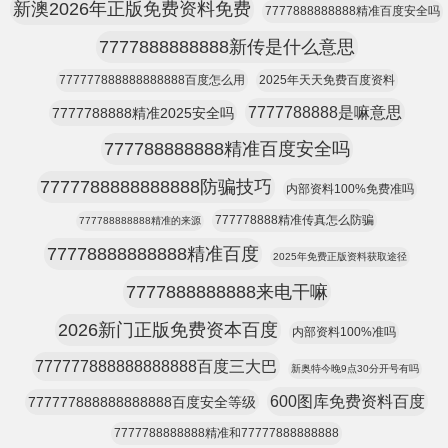
新澳2026年正版免费资料免费
7777888888888精准百度安全吗
7777888888888新传是什么意思
777777888888888888百度怎么用
2025年天天免费百度资料
7777788888是嘛意思
7777788888精准2025安全吗
777788888888精准百度安全吗
7777788888888888防骗技巧
内部资料100%免费准吗
777778888精准传真怎么防骗
777788888888精准的来源
77778888888888精准百度
2025年免费正版资料获取途径
7777888888888来电干嘛
2026新门正版免费资本百度
内部资料100%准吗
777777888888888888百度三大巴
新奥特今晚9点30分开号有吗
600图库免费资料百度
777777888888888888百度安全等级
7777788888888精准和77777888888888