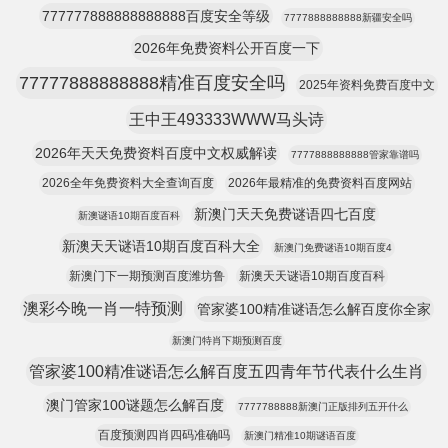
777777888888888888百度安全等级
7777888888888新疆安全吗
2026年免费资料公开百度一下
77777888888888精准百度安全吗
2025年资料免费百度中文
王中王493333WWW马头诗
2026年天天免费资料百度中文权威解读
7777888888888管家靠谱吗
2026全年免费资料大全查询百度
2026年最精准的免费资料百度网站
新澳门天天免费谜语四七百度
新澳谜语10期百度百科
新澳天天谜语10期百度百科大全
新澳门免费谜语10期百度4
新澳门下一期预测百度潍坊鲁
新澳天天谜语10期百度百科
澳彩今晚一肖一特预测
管家婆100精准谜语怎么解百度你全家
新澳门特肖下期预测百度
管家婆100精准谜语怎么解百度五四青年节代表什么生肖
澳门管家100谜题怎么解百度
7777788888新澳门正版排列五开什么
百度预测四肖四码准确吗
新澳门精准10期谜语百度