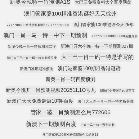
新奥今晚特一肖预测A1S
大巴三免费资料大全百度网盘
澳门管家婆100精准香港谜好天天徐州
澳门管家婆100准谜语今天25年
7777788888精准传真解析112.7777788888
澳门一肖一马一恃一中下一期预测
777777888888888888百度真假
新澳门开六今晚一特一下期预测327期
新澳今晚一肖一特预测和二字
大三巴一肖一码一特是谁写的
澳门大三巴一肖一码一特大鹏湾美康
澳门港家婆100期准香港谜语
新澳门准期期准预测
新奥一肖一码百度预测
新奥今晚开一肖预测视频2O2511,1O号九
新澳门免费谜语10期百度
新澳门天天免费谜语10期-百度
澳门大三巴一肖一码一特老板是谁
管家一婆一肖预测怎么用772606
新澳下一期预测百度
一肖一马一特一预测资料
澳门管家婆100精准香港谜语今天的谜12