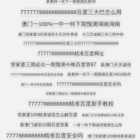
新奥特一肖下一期预测百度49
777777888888888888百度三大巴怎么用
澳门一100%一中一特下期预测湖南湖南
澳门管家婆100准谜语今天26年香港
大三巴成都三肖三码中特
777777888888888888百度三大巴77777788888888888
7777788888888精准百度网址
管家婆三期必出一期预测今晚百度管67
新澳门天天谜语
新奥特一肖下一期预测百度24618软件
777777888888888888百度安全等级
77777788888888888百度安全吗
澳门一肖中特百度预测
管家婆三期必出一期预测今晚百度管
7777788888888精准百度新手教程
管家婆100精准谜语怎么解百度
新澳门天天免费谜语10期-百度
新澳门谜语10期百度答案
一肖一特下期谜语预测怎么用
777788888888精准百度安全吗
澳门管家婆100精准香港谜语