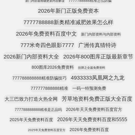
7777788888精准怎么防骗
新门内部最精确更新内容解读
2026年新门正版免费资本
7777788888新奥精准减肥效果怎么样
2026年免费资料百度中文
新门内部资料与内部资料
777米奇四色眼影7777
广洲传真猜特诗
2026新门内部资料大全
2026年800图库正版最新章节
800图库2026免费资料
挂牌之全篇免费资料
4933333凤凰网之九龙
777788888888精准防骗技巧
777777888888精准
一码一特预测免费
芳草地资料免费正版大全百度
大三巴致力打造火热全网
2026年天天免费资料百度官方
777788888888精准是正品吗
2026年天天免费资料百度和5555
2025年天免费资料百度
2026年免费资料百度
2025年天免费资料百度官方