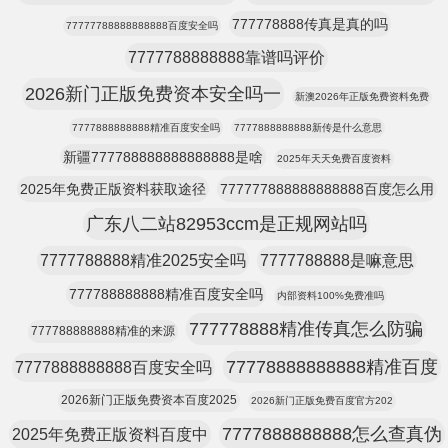
777778888传真是真的吗
77777788888888888百度安全吗
7777788888888靠谱吗评价
2026新门正版免费资本安全吗一
新澳2026年正版免费资料免费
7777888888888精准百度安全吗
7777888888888新传是什么意思
新疆777788888888888888是啥
2025年天天免费百度资料
2025年免费正版资料获取途径
777777888888888888百度怎么用
广东八二站82953ccm是正规网站吗
7777788888精准2025安全吗
7777788888是嘛意思
777788888888精准百度安全吗
内部资料100%免费准吗
777778888精准传真怎么防骗
777788888888精准的来源
77778888888888精准百度
7777888888888百度安全吗
2026新门正版免费资本百度2025
2026新门正版免费百度官方202
7777888888888怎么查真伪
2025年免费正版资料百度中