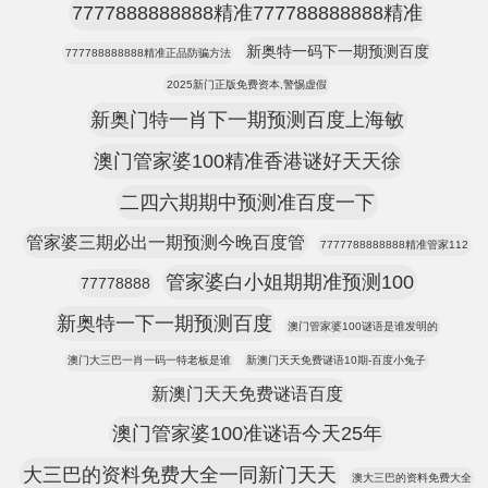
7777888888888精准777788888888精准
新奥特一码下一期预测百度
777788888888精准正品防骗方法
2025新门正版免费资本,警惕虚假
新奥门特一肖下一期预测百度上海敏
澳门管家婆100精准香港谜好天天徐
二四六期期中预测准百度一下
管家婆三期必出一期预测今晚百度管
7777788888888精准管家112
管家婆白小姐期期准预测100
77778888
新奥特一下一期预测百度
澳门管家婆100谜语是谁发明的
澳门大三巴一肖一码一特老板是谁
新澳门天天免费谜语10期-百度小兔子
新澳门天天免费谜语百度
澳门管家婆100准谜语今天25年
大三巴的资料免费大全一同新门天天
澳大三巴的资料免费大全