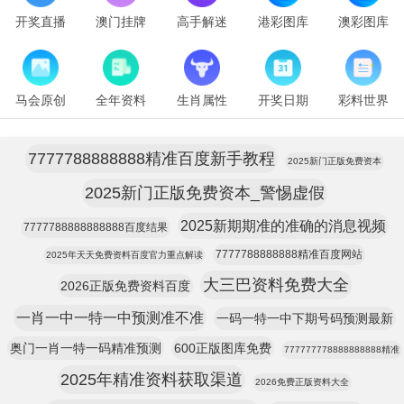
开奖直播
澳门挂牌
高手解迷
港彩图库
澳彩图库
马会原创
全年资料
生肖属性
开奖日期
彩料世界
7777788888888精准百度新手教程
2025新门正版免费资本
2025新门正版免费资本_警惕虚假
2025新期期准的准确的消息视频
7777788888888888百度结果
7777788888888精准百度网站
2025年天天免费资料百度官力重点解读
大三巴资料免费大全
2026正版免费资料百度
一肖一中一特一中预测准不准
一码一特一中下期号码预测最新
奥门一肖一特一码精准预测
600正版图库免费
777777778888888888精准
2025年精准资料获取渠道
2026免费正版资料大全