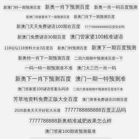
新奥一肖下预测百度
新奥一肖一码百度预测
新澳门特一期预测百度
新奥门肖下一期预测百度
新澳门管家婆肖下一期预测百度
新澳门天天免费谜语100期在百度
7777888888888百度安全吗
澳门管家婆100精准谜语
新澳门免费谜语30期百度
新澳下一期百度预测
118论坛118资料大全3百度百
新奥门特预测百度
新奥特一肖下一期预测百度
二四六期期中预测准百度一下
一码一特一期预测准不准
澳门大三巴一肖一码
新奥下一肖下预测百度
澳门一期一特预测准
澳门管家婆100谜语答案头码诗
二四六香港期期中预测准百度准不准
芳草地资料免费正版大全百度
澳门青青免费谜语20期百度
7777788888888百度正品吗
2026新奥天天开好彩大乐透
7777788888新奥精准减肥效果怎么样
澳门管家100期谁预测最准