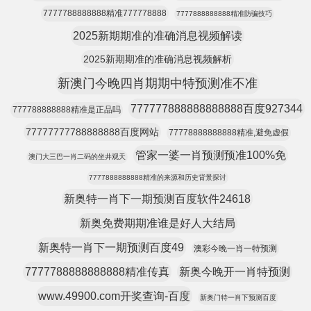
7777788888888精准777778888
7777888888888精准防骗技巧
2025新期期准的准确消息视频解读
2025新期期准的准确消息视频解析
新澳门今晚四肖期期中特预测准不准
777777888888888888百度927344
777788888888精准是正品吗
77777777788888888百度网站
77778888888888精准,避免虚假
管家一婆一肖预测预准100%免
澳门大三巴一肖二码的坐井观天
7777888888888精准的来源和历史背景探讨
新奥特一肖下一期预测百度软件24618
新奥免费期期准谁是好人大结局
新奥特一肖下一期预测百度49
澳彩今晚一肖一特预测
7777788888888888精准传真
新奥今晚开一肖特预测
www.49900.com开奖查询-百度
新奥门特一肖下预测百度