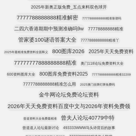
2025年新奥正版免费_五点来料双色球开
7777788888888精准解密
7777888888888精准靠谱吗
二四六香港期期中预测准确吗9w
77778888888精准
管家婆100谜语答案大全
7777888888888精准丫
800图库2026
2025年天天免费资料
2025年最精准免费资料全面释义
77777777888888888精准
奥门118论坛免费资料大全
800图库免费资料2025
600资料图库大全
7777888888888精准32209
7777788888888精准怎么用
2025澳门挂牌灯牌免费吗
金牛网论坛免费论坛资料
2026年天天免费资料百度中文与2026年资料免费领
曾夫人论坛40779中特
曾道资料大全免费最精准
曾道道人论坛最新讨论
493333WWW马头诗背后的故事