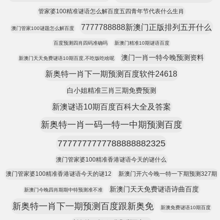
管家婆100精准谜语怎么解百度五四青年节代表什么生肖
7777788888新澳门正版排列五开什么
澳门管家100谜题怎么解百度
百度预测四肖四码准确吗
新澳门精准10期谜语百度
澳门一肖一特今晚预测资料
新澳门天天免费谜语10期百度,不吃饭吃啥呢
新奥特一肖下一期预测百度软件24618
白小姐精准三肖三期免费预测
新澳谜语10期百度百科大全及答案
新奥特一肖一码一特一中期预测百度
7777777777788888882325
澳门管家婆100精准香港谜语今天的谜什么
澳门管家婆100精准香港谜语今天的谜12
新澳门开六今晚一特一下期预测327期
新澳门天天免费谜语诗曲百度
新澳门今晚四肖期期中特预测准不准
新奥特一肖下一期预测百度跟新奥免
新澳免费谜语10期百度