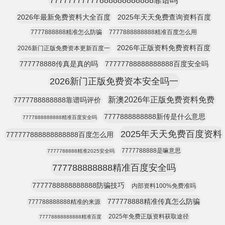
77777777777888888888888靠谱吗
2026年最新免费资料大全百度
2025年天天免费查询资料百度
7777888888精准怎么防骗
7777888888888精准百度怎么用
2026年正版资料免费资料百度
2026新门正版免费资本更新百度一
777778888传真是真的吗
77777788888888888百度安全吗
2026新门正版免费资本安全吗一
新澳2026年正版免费资料免费
7777788888888靠谱吗评价
7777888888888新传是什么意思
7777888888888精准百度安全吗
2025年天天免费百度资料
777777888888888888百度怎么用
7777788888是嘛意思
7777788888精准2025安全吗
777788888888精准百度安全吗
7777788888888888防骗技巧
内部资料100%免费准吗
777778888精准传真怎么防骗
777788888888精准的来源
2025年免费正版资料获取途径
77778888888888精准百度