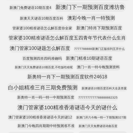
新澳门下一期预测百度潍坊鲁
新澳门免费谜语10期百度4
澳彩今晚一肖一特预测
新澳天天谜语10期百度百科
新澳门特肖下期预测百度
管家婆100精准谜语怎么解百度你全家
管家婆100精准谜语怎么解百度五四青年节代表什么生肖
澳门管家100谜题怎么解百度
7777788888新澳门正版排列五开什么
新澳门精准10期谜语百度
百度预测四肖四码准确吗
澳门一肖一特今晚预测资料
新澳门天天免费谜语10期百度,不吃饭吃啥呢
新奥特一肖下一期预测百度软件24618
白小姐精准三肖三期免费预测
新澳谜语10期百度百科大全及答案
新奥特一肖一码一特一中期预测百度
7777777777788888882325
澳门管家婆100精准香港谜语今天的谜什么
澳门管家婆100精准香港谜语今天的谜12
新澳门开六今晚一特一下期预测327期
新澳门今晚四肖期期中特预测准不准
新澳门天天免费谜语诗曲百度