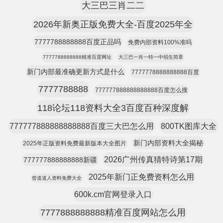
大三巴三肖二二
2026年新奥正版免费大全-百度2025年全
7777788888888百度正品吗
免费内部资料100%准吗
7777788888888精准百度网址
大三巴一肖一特一中招生简章
新门内部最准确更新方式是什么
7777778888888888百度
7777788888
777777888888888888百度怎么搜
118论坛118资料大全3百度百种深度解
777777888888888888百度三大巴怎么用
800TK图库大全
新门内部资料大全揭秘
2025年正版资料免费最新版本大全图片
2026广州传真猜特诗第17期
777777888888888新疆
2025年新门正免费资料怎么用
曾道道人资料免费大全
600k.cm官网登录入口
7777888888888精准百度网站怎么用