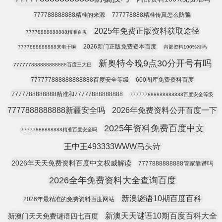
777788888888精准的来源
777778888精准传真怎么防骗
2025年免费正版资料获取途径
77778888888888精准百度
2026新门正版免费资本百度
7777888888888来电干嘛
内部资料100%准吗
新奥特今晚9点30分开号有吗
777777888888888888百度三大巴
777777888888888888百度安全等级
600图库免费资料百度
7777788888888精准和77777888888888
777777888888888888百度安全等级
7777888888888新疆安全吗
2026年免费资料公开百度一下
2025年资料免费百度中文
77777888888888精准百度安全吗
王中王493333WWW马头诗
2026年天天免费资料百度中文权威解读
7777888888888管家靠谱吗
2026全年免费资料大全查询百度
新澳谜语10期百度百科
2026年最精准的免费资料百度网站
新澳天天谜语10期百度百科大全
新澳门天天免费谜语四七百度