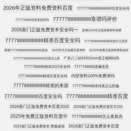
2026年正版资料免费资料百度
77777788888888888百度安全吗
7777788888888靠谱吗评价
777778888传真是真的吗
2026新门正版免费资本安全吗一
新澳2026年正版免费资料免费
7777888888888精准百度安全吗
7777888888888新传是什么意思
新疆777788888888888888是啥
2025年天天免费百度资料
2025年免费正版资料获取途径
广东八二站82953ccm是正规网站吗
777777888888888888百度怎么用
7777788888精准2025安全吗
7777788888是嘛意思
内部资料100%免费准吗
777788888888精准百度安全吗
777788888888精准的来源
777778888精准传真怎么防骗
77778888888888精准百度
7777888888888百度安全吗
2026新门正版免费资本百度2025
2026新门正版免费百度官方202
2025年免费正版资料百度中
7777888888888怎么查真伪
2026新门正版免费资本百度
2025新门正版免费资本,警惕虚假