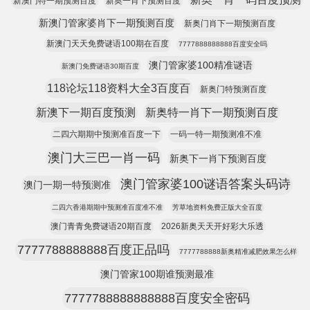
新澳门特一期预测百度
新奥一肖下预测百度
新澳门管家婆肖下一期预测百度
新奥门肖下一期预测百度
新澳门天天免费谜语100期在百度
7777888888888百度安全吗
澳门管家婆100精准谜语
新澳门免费谜语30期百度
118论坛118资料大全3百度百
新奥门特预测百度
新澳下一期百度预测
新奥特一肖下一期预测百度
二四六期期中预测准百度一下
一码一特一期预测准不准
澳门大三巴一肖一码
新奥下一肖下预测百度
澳门管家婆100谜语答案头码诗
澳门一期一特预测准
二四六香港期期中预测准百度准不准
芳草地资料免费正版大全百度
澳门青青免费谜语20期百度
2026新奥天天开好彩大乐透
7777788888888百度正品吗
7777788888新奥精准减肥效果怎么样
澳门管家100期谁预测最准
7777788888888888百度安全密码