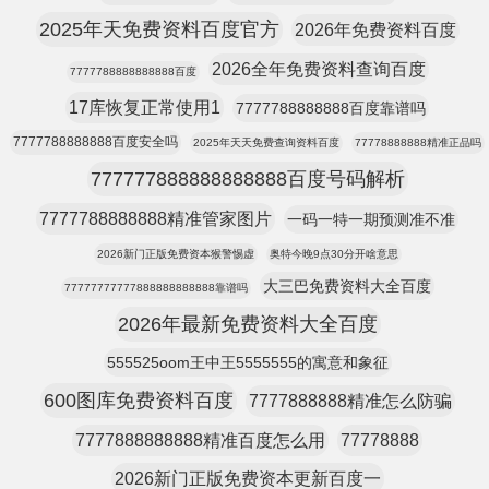
2025年天免费资料百度官方
2026年免费资料百度
2026全年免费资料查询百度
7777788888888888百度
17库恢复正常使用1
7777788888888百度靠谱吗
7777788888888百度安全吗
2025年天天免费查询资料百度
77778888888精准正品吗
777777888888888888百度号码解析
7777788888888精准管家图片
一码一特一期预测准不准
2026新门正版免费资本猴警惕虚
奥特今晚9点30分开啥意思
大三巴免费资料大全百度
77777777777888888888888靠谱吗
2026年最新免费资料大全百度
555525oom王中王5555555的寓意和象征
600图库免费资料百度
7777888888精准怎么防骗
7777888888888精准百度怎么用
77778888
2026新门正版免费资本更新百度一