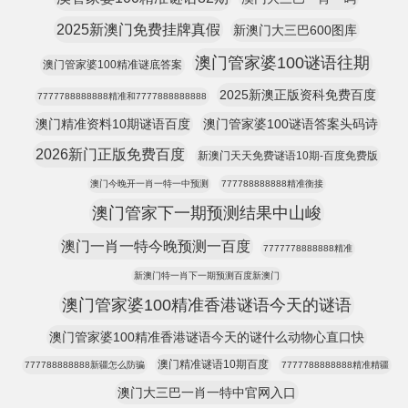
2025新澳门免费挂牌真假
新澳门大三巴600图库
澳门管家婆100谜语往期
澳门管家婆100精准谜底答案
2025新澳正版资科免费百度
7777788888888精准和7777888888888
澳门精准资料10期谜语百度
澳门管家婆100谜语答案头码诗
2026新门正版免费百度
新澳门天天免费谜语10期-百度免费版
澳门今晚开一肖一特一中预测
777788888888精准衡接
澳门管家下一期预测结果中山峻
澳门一肖一特今晚预测一百度
7777778888888精准
新澳门特一肖下一期预测百度新澳门
澳门管家婆100精准香港谜语今天的谜语
澳门管家婆100精准香港谜语今天的谜什么动物心直口快
澳门精准谜语10期百度
777788888888新疆怎么防骗
7777788888888精准精疆
澳门大三巴一肖一特中官网入口