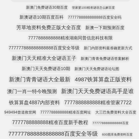
新澳门免费谜语30期百度
管家婆100精准谜语怎么解百度
新澳谜语10期百度百科
7777788888888888百度安全吗
芳草地资料免费正版大全百度
新澳一下期预测百度
7777888888888精准湖南同普信息科技有限
777777888888888888百度安全等级
新门内部资料最准确更新方式
新澳门天天精准大全谜语王子
新澳门青青免费谜语答案解析
新澳门天天免费谜语10期
新澳门天天免费谜语论坛图
新澳门青青谜语大全最新
4987铁算算盘正版资料
新澳门天天免费谜语高手是谁
澳门一肖一特今晚预测
铁算算盘4887内部资料
7777888888888精准管家7722
949494曾道救世网
7777788888888精准百度网址
大三巴免费资料大全百度
7777788888888精准百度新手教程
7777788888888888百度
777777888888888888百度安全等级
600图库免费资料百度