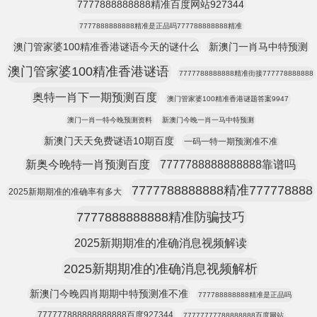
7777888888888精准百度网站927344
7777888888888精准是正品吗777788888888精准
澳门管家婆100精准香港谜语今天的谜什么
新澳门一肖马中特预测
澳门管家婆100精准香港谜语
7777788888888精准街接777778888888
奥特一肖下一期预测百度
澳门管家婆100精准香港谜题答案9947
澳门一肖一特今晚预测资料
新澳门今晚一肖一马中特预测
新澳门天天免费谜语10期百度
一码一特一期预测准不准
新奥今晚特一肖预测百度
7777788888888888靠谱吗
7777788888888精准777778888
2025新期期准的准确率有多大
7777888888888精准防骗技巧
2025新期期准的准确消息视频解读
2025新期期准的准确消息视频解析
新澳门今晚四肖期期中特预测准不准
777788888888精准是正品吗
777777888888888888百度927344
77777777788888888百度网站