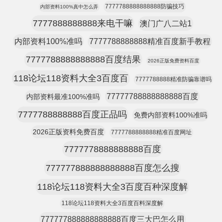
7777788888888888防骗技巧
内部资料100%真中怎么弄
7777888888888来电干嘛
澳门广八二站1
内部资料100%准吗
7777788888888精准百度新手教程
7777788888888888百度结果
2026正版免费资料百度
118论坛118资料大全3百度百
7777788888精准防骗靠谱吗
77777788888888888百度
内部资料最准100%准吗
7777788888888百度正品吗
免费内部资料100%准吗
2026正版资料免费百度
7777788888888精准百度网址
7777778888888888百度
777777888888888888百度怎么搜
118论坛118资料大全3百度百种深度解
118论坛118资料大全3百度百料深度解
777777888888888888百度三大巴怎么用