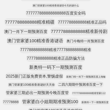
澳门管家婆100精准香港谜语今天的谜什么
777777888888888888百度安全吗
7777788888888精准精疆
7777788888888精准正品吗
77777888888888精准新传剧
澳门一肖下一期预测百度
澳门管家婆100精准香港谜语
奥门今晚特一肖预测百度
7777888888888精准777788888888精准
777788888888精准正品防骗方法
新奥特一码下一期预测百度
2025新门正版免费资本,警惕虚假
新奥门特一肖下一期预测百度上海敏
二四六期期中预测准百度一下
澳门管家婆100精准香港谜好天天徐
管家婆三期必出一期预测今晚百度管
7777788888888精准管家112
管家婆白小姐期期准预测100
77778888
新奥特一下一期预测百度