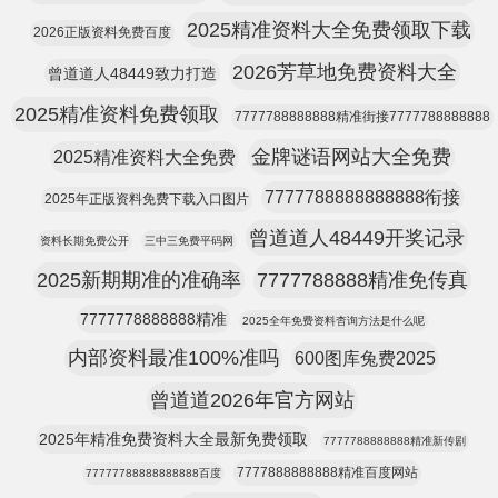
2025精准资料大全免费领取下载
2026正版资料免费百度
2026芳草地免费资料大全
曾道道人48449致力打造
2025精准资料免费领取
7777788888888精准街接7777788888888
金牌谜语网站大全免费
2025精准资料大全免费
7777788888888888衔接
2025年正版资料免费下载入口图片
曾道道人48449开奖记录
资料长期免费公开
三中三免费平码网
2025新期期准的准确率
7777788888精准免传真
7777778888888精准
2025全年免费资料杳询方法是什么呢
内部资料最准100%准吗
600图库兔费2025
曾道道2026年官方网站
2025年精准免费资料大全最新免费领取
7777788888888精准新传剧
7777888888888精准百度网站
77777788888888888百度