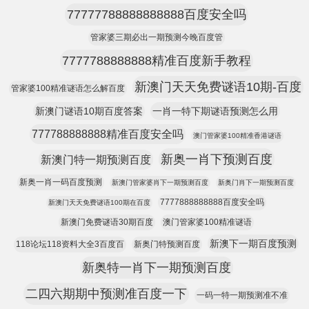
77777788888888888百度安全吗
管家婆三期必出一期预测今晚百度管
7777788888888精准百度新手教程
新澳门天天免费谜语10期-百度
管家婆100精准谜语怎么解百度
新澳门谜语10期百度答案
一肖一特下期谜语预测怎么用
777788888888精准百度安全吗
澳门管家婆100精准香港谜语
新奥一肖下预测百度
新澳门特一期预测百度
新奥一肖一码百度预测
新澳门管家婆肖下一期预测百度
新奥门肖下一期预测百度
7777888888888百度安全吗
新澳门天天免费谜语100期在百度
新澳门免费谜语30期百度
澳门管家婆100精准谜语
新澳下一期百度预测
118论坛118资料大全3百度百
新奥门特预测百度
新奥特一肖下一期预测百度
二四六期期中预测准百度一下
一码一特一期预测准不准