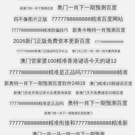
奥门一肖下一期预测百度
新澳门特一肖下预测百度
7777788888888精准百度网站
四不像图片正版
新奥今晚特一肖预测百度
7777888888888精准防骗技巧
2026新门正版免费资本更新百度
7777888888888888
7777788888新澳门正版排列五开什么
澳门大三巴一肖一码一特大鹏湾美康
澳门管家婆100精准香港谜语今天的谜12
7777888888888精准是正品吗777788888888精准
新奥特一肖下一期预测百度软件24618
澳门精准10期谜语百度
新澳门历史开奖记录大乐透查询表双
新澳门天天免费谜语10期百度
奥特一肖下一期预测百度
777788888888精准是正品吗
新澳门特一肖下一期预测百度新澳门
7777788888888精准衔接和777788888888精准新
澳门一肖一马一恃一中下一期预测