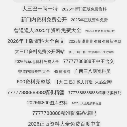
大三巴一尚一特
2025年新门正版免费资料
新门内资料免费公开
2025年正版资料免费
曾道道人2025年资料免费大全
2025正版资料免费获取
2026年正版资料大全百文
2025新港期期准最准最新消息
大三巴资料免费公开网站
澳门一码一特一中预测准不准访雷锋
77777788888王中王含义
2026芳草地资料免费大全
广西三八网资料员
曾道内部资料大全
49资汛网
600资料完整版
【大.三.巴】致力打造_火热全网!
7777788888888精准精疆
7777888888888精准防骗技巧
2026年800图库资料
2025天天正版资料百度
7777788888精准防骗靠谱吗
2026正版资料大全免费百度中文