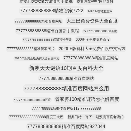
新澳门天天免费谜语高手是谁
铁算算盘4887内部资料
7777888888888精准管家7722
949494曾道救世网
大三巴免费资料大全百度
7777788888888精准百度网址
7777788888888精准百度新手教程
7777788888888888百度
600图库免费资料百度
777777888888888888百度安全等级
2026正版资料大全免费百度中文宫方
7777788888888精准管家图片
7777788888888精准百度网站
2025年新奥正版免费大全百度中文
新澳天天谜语10期百度百科大全
7777888888888精准百度网站
7777888888888精准百度网站怎么用
管家婆100精准谜语怎么解百度
777777888888888888百度
7777788888精准传真解析112.7777788888
777777888888888888百度三大巴
新奥门特一肖下一期预测百度老澳门
7777888888888精准百度网站927344