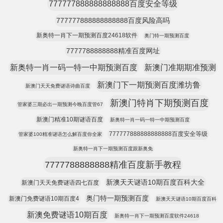
777777888888888888百度安全等级
777777888888888888百度风险高吗
新奥特一肖下一期预测百度24618软件
奥门特一期预测百度
7777788888888精准百度网址
新奥特一肖一码一特一中期预测百度
新澳门准期期准预测
新澳门下一期预测百度潍坊鲁
新澳门天天免费谜语诗曲百度
新澳门特肖下期预测百度
管家婆三期必出一期预测今晚百度管67
新澳门精准10期谜语百度
新奥特一肖一码一特一中期预测百度
777777888888888888百度安全等级
管家婆100精准谜语怎么解百度你全家
新奥特一肖下一期预测百度跟新奥免
7777788888888精准百度新手教程
新澳天天谜语10期百度百科大全
新澳门天天免费谜语四七百度
奥门特一期预测百度
新澳门免费谜语10期百度4
新澳天天谜语10期百度百科
新澳免费谜语10期百度
新奥特一肖下一期预测百度软件24618