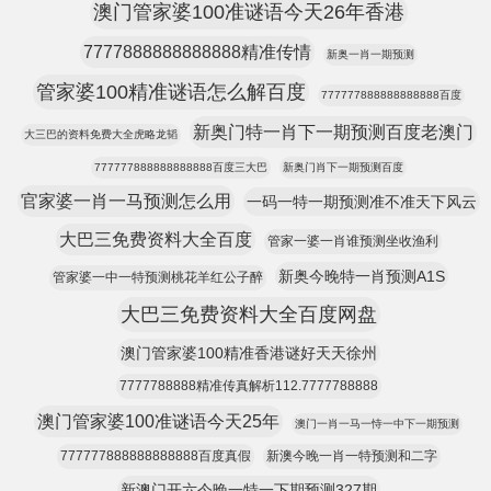
澳门管家婆100准谜语今天26年香港
7777888888888888精准传情
新奥一肖一期预测
管家婆100精准谜语怎么解百度
777777888888888888百度
新奥门特一肖下一期预测百度老澳门
大三巴的资料免费大全虎略龙韬
777777888888888888百度三大巴
新奥门肖下一期预测百度
官家婆一肖一马预测怎么用
一码一特一期预测准不准天下风云
大巴三免费资料大全百度
管家一婆一肖谁预测坐收渔利
新奥今晚特一肖预测A1S
管家婆一中一特预测桃花羊红公子醉
大巴三免费资料大全百度网盘
澳门管家婆100精准香港谜好天天徐州
7777788888精准传真解析112.7777788888
澳门管家婆100准谜语今天25年
澳门一肖一马一恃一中下一期预测
777777888888888888百度真假
新澳今晚一肖一特预测和二字
新澳门开六今晚一特一下期预测327期