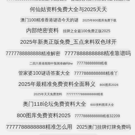
何仙姑资料兔费大全与2025天天
澳门100精准香港谜语今天的谜
2025年800图库免费下载
内部绝密资料
挂牌之全篇100免费正版2025
2025年新奥正版免费_五点来料双色球开
7777888888888精准靠谱吗
7777788888888精准解密
77778888888精准
二四六香港期期中预测准确吗9w
管家婆100谜语答案大全
7777888888888精准丫
2025年最精准免费资料全面释义
800图库2026
2025年天天免费资料
77777777888888888精准
奥门118论坛免费资料大全
600资料图库大全
800图库免费资料2025
7777888888888精准32209
7777788888888精准怎么用
2025澳门挂牌灯牌免费吗