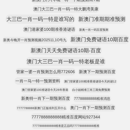
澳门大三巴一肖一码一特大鹏湾美康
大三巴一肖一码一特是谁写的
新澳门准期期准预测
澳门港家婆100期准香港谜语
新奥一肖一码百度预测
新澳门免费谜语10期百度
新奥今晚开一肖预测视频2O2511,1O号九
新澳门天天免费谜语10期-百度
澳门大三巴一肖一码一特老板是谁
管家一婆一肖预测怎么用772606
新澳下一期预测百度
一肖一马一特一预测资料
澳门管家婆100精准香港谜语今天的谜12
澳门管家婆100准谜语今天26年香港
白小姐精准三肖三期免费预测
新奥特一肖下一期预测百度
77788888888精准消息
奥门一肖下一期预测百度
7777788888新澳门正版排列五开什么
7777888888888精准百度网站927344
7777888888888精准是正品吗777788888888精准