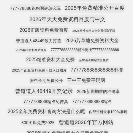
2025年免费精准公开百度
777778888跑狗图谜怎么玩
2026年天天免费资料百度与中文
2026正版资料免费百度
2025精准资料大全免费领取下载
2026芳草地免费资料大全
曾道道人48449致力打造
7777788888888精准街接7777788888888
2025精准资料免费领取
2025精准资料大全免费
金牌谜语网站大全免费
7777788888888888衔接
2025年正版资料免费下载入口图片
三中三免费平码网
资料长期免费公开
曾道道人48449开奖记录
2025新期期准的准确率
7777788888精准免传真
7777778888888精准
2025全年免费资料杳询方法是什么呢
内部资料最准100%准吗
曾道道2026年官方网站
600图库兔费2025