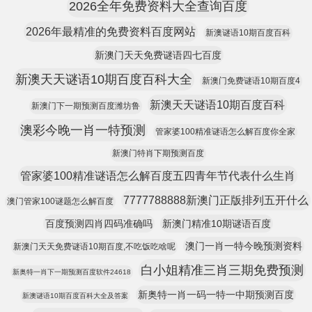
2026全年免费资料大全查询百度
2026年最精准的免费资料百度网站
新澳谜语10期百度百科
新澳门天天免费谜语四七百度
新澳天天谜语10期百度百科大全
新澳门免费谜语10期百度4
新澳天天谜语10期百度百科
新澳门下一期预测百度潍坊鲁
澳彩今晚一肖一特预测
管家婆100精准谜语怎么解百度你全家
新澳门特肖下期预测百度
管家婆100精准谜语怎么解百度五四青年节代表什么生肖
7777788888新澳门正版排列五开什么
澳门管家100谜题怎么解百度
百度预测四肖四码准确吗
新澳门精准10期谜语百度
澳门一肖一特今晚预测资料
新澳门天天免费谜语10期百度,不吃饭吃啥呢
白小姐精准三肖三期免费预测
新奥特一肖下一期预测百度软件24618
新奥特一肖一码一特一中期预测百度
新澳谜语10期百度百科大全及答案