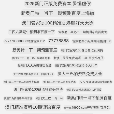
2025新门正版免费资本,警惕虚假
新奥门特一肖下一期预测百度上海敏
澳门管家婆100精准香港谜好天天徐
二四六期期中预测准百度一下
管家婆三期必出一期预测今晚百度管
77778888
7777788888888精准管家112
管家婆白小姐期期准预测100
新奥特一下一期预测百度
澳门管家婆100谜语是谁发明的
新澳门天天免费谜语10期-百度小兔子
澳门大三巴一肖一码一特老板是谁
新澳门天天免费谜语百度
澳门管家婆100准谜语今天25年
澳大三巴的资料免费大全
大三巴的资料免费大全一同新门天天
澳门大三巴一肖二码的坐井观天
澳门大三巴一肖二肖开奖结果
7777788888888精准新官家
澳门管家婆100谜语答案头码诗
管家婆100精准谜题怎么解百度
新奥门特一肖下预测百度
澳门大三巴一肖一码
新澳门免费谜语20期百度
澳门精准资料10期谜语百度
www.49900.com开奖查询-百度免.