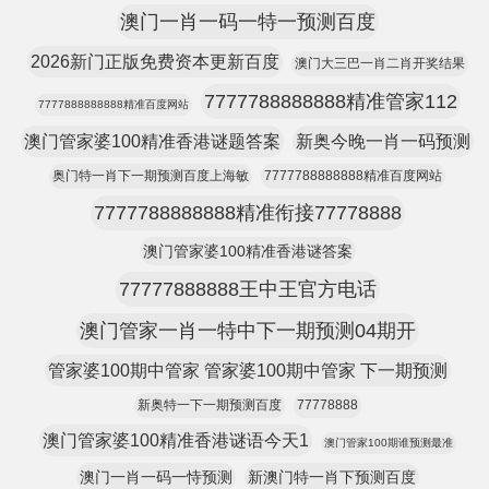
澳门一肖一码一特一预测百度
2026新门正版免费资本更新百度
澳门大三巴一肖二肖开奖结果
7777788888888精准管家112
7777888888888精准百度网站
澳门管家婆100精准香港谜题答案
新奥今晚一肖一码预测
奥门特一肖下一期预测百度上海敏
7777788888888精准百度网站
7777788888888精准衔接77778888
澳门管家婆100精准香港谜答案
77777888888王中王官方电话
澳门管家一肖一特中下一期预测04期开
管家婆100期中管家 管家婆100期中管家 下一期预测
新奥特一下一期预测百度
77778888
澳门管家婆100精准香港谜语今天1
澳门管家100期谁预测最准
澳门一肖一码一恃预测
新澳门特一肖下预测百度