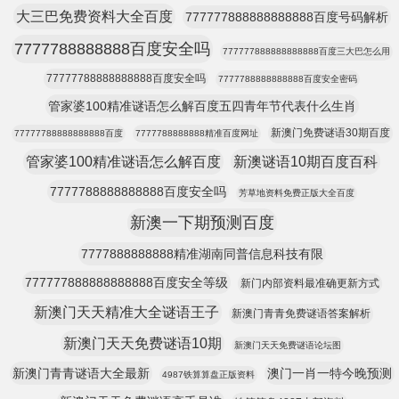
大三巴免费资料大全百度
777777888888888888百度号码解析
7777788888888百度安全吗
777777888888888888百度三大巴怎么用
77777788888888888百度安全吗
7777788888888888百度安全密码
管家婆100精准谜语怎么解百度五四青年节代表什么生肖
新澳门免费谜语30期百度
77777788888888888百度
7777788888888精准百度网址
管家婆100精准谜语怎么解百度
新澳谜语10期百度百科
7777788888888888百度安全吗
芳草地资料免费正版大全百度
新澳一下期预测百度
7777888888888精准湖南同普信息科技有限
777777888888888888百度安全等级
新门内部资料最准确更新方式
新澳门天天精准大全谜语王子
新澳门青青免费谜语答案解析
新澳门天天免费谜语10期
新澳门天天免费谜语论坛图
新澳门青青谜语大全最新
澳门一肖一特今晚预测
4987铁算算盘正版资料