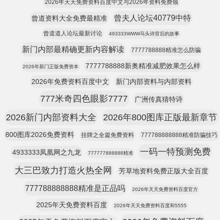
2026年天天免费资料百度中文与2026年资料免费领
曾夫人论坛40779中特
曾道资料大全免费最精准
曾道道人论坛最新讨论
493333WWW马头诗背后的故事
新门内部最精确更新内容解读
7777788888精准怎么防骗
7777788888新奥精准减肥效果怎么样
2026年新门正版免费资本
2026年免费资料百度中文
新门内部资料与内部资料
777米奇四色眼影7777
广洲传真猜特诗
2026新门内部资料大全
2026年800图库正版最新章节
800图库2026免费资料
挂牌之全篇免费资料
777788888888精准防骗技巧
一码一特预测免费
4933333凤凰网之九龙
777777888888精准
大三巴致力打造火热全网
芳草地资料免费正版大全百度
777788888888精准是正品吗
2026年天天免费资料百度官方
2025年天免费资料百度
2026年天天免费资料百度和5555