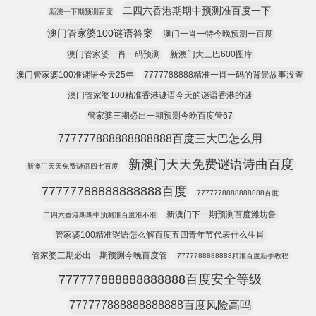
二四六香港期期中预测准百度一下
新澳一下期预测百度
澳门管家婆100谜语答案
澳门一肖一特今晚预测一百度
澳门管家婆一肖一码预测
新澳门大三巴600图库
澳门管家婆100准谜语今天25年
7777788888精准一肖一码的背景故事没查
澳门管家婆100精准香港谜语今天的谜语香港的谜
管家婆三期必出一期预测今晚百度管67
777777888888888888百度三大巴怎么用
新澳门天天免费谜语诗曲百度
新澳门天天免费谜语四七百度
77777788888888888百度
7777778888888888百度
新澳门下一期预测百度潍坊鲁
二四六香港期期中预测准百度准不准
管家婆100精准谜语怎么解百度五四青年节代表什么生肖
管家婆三期必出一期预测今晚百度管
7777788888888精准百度新手教程
777777888888888888百度安全等级
777777888888888888百度风险高吗