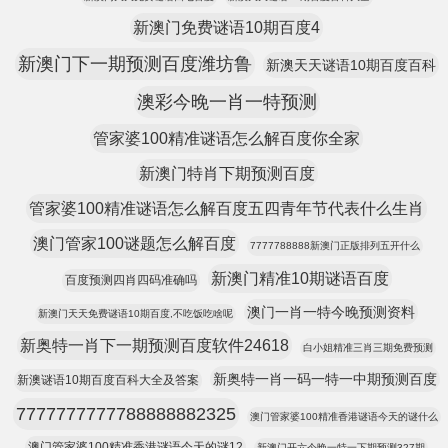
新澳门免费谜语10期百度4
新澳门下一期预测百度潍坊鲁
新澳天天谜语10期百度百科
澳彩今晚一肖一特预测
管家婆100精准谜语怎么解百度你全家
新澳门特肖下期预测百度
管家婆100精准谜语怎么解百度五四青年节代表什么生肖
澳门管家100谜题怎么解百度
7777788888新澳门正版排列五开什么
新澳门精准10期谜语百度
百度预测四肖四码准确吗
澳门一肖一特今晚预测资料
新澳门天天免费谜语10期百度,不吃饭吃啥呢
新奥特一肖下一期预测百度软件24618
白小姐精准三肖三期免费预测
新奥特一肖一码一特一中期预测百度
新澳谜语10期百度百科大全及答案
7777777777788888882325
澳门管家婆100精准香港谜语今天的谜什么
澳门管家婆100精准香港谜语今天的谜12
新澳门开六今晚一特一下期预测327期