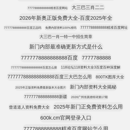
大三巴三肖二二
7777888888888精准百度网站
2026年新奥正版免费大全-百度2025年全
7777788888888精准百度网址
7777788888888百度正品吗
免费内部资料100%准吗
大三巴一肖一特一中招生简章
新门内部最准确更新方式是什么
7777778888888888百度
7777788888
118论坛118资料大全3百度百种深度解
777777888888888888百度怎么搜
777777888888888888百度三大巴怎么用
800TK图库大全
新门内部资料大全揭秘
2025年正版资料免费最新版本大全图片
777777888888888新疆
2026广州传真猜特诗第17期
2025年新门正免费资料怎么用
曾道道人资料免费大全
600k.cm官网登录入口
7777888888888精准百度网站怎么用