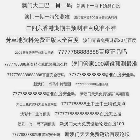
澳门大三巴一肖一码
新奥下一肖下预测百度
澳门一期一特预测准
澳门管家婆100谜语答案头码诗
二四六香港期期中预测准百度准不准
芳草地资料免费正版大全百度
澳门青青免费谜语20期百度
7777788888888百度正品吗
2026新奥天天开好彩大乐透
澳门管家100期谁预测最准
7777788888新奥精准减肥效果怎么样
77777888888888精准百度安全吗
7777788888888888百度安全密码
新澳门一肖马中特预测
77778888888新准新疆
7777888888888精准百度安全吗
新澳门天天免费谜语10期百度
7777788888王中王中王特色亮点
大巴三免费资料大全百度网盘
777777888888888888百度怎么搜
澳彩十二生肖预测
新澳门天天免费谜语论坛百度100
澳彩一肖一码下期预测
新澳门天天免费谜语百度论坛
7777888888精准管家安全吗