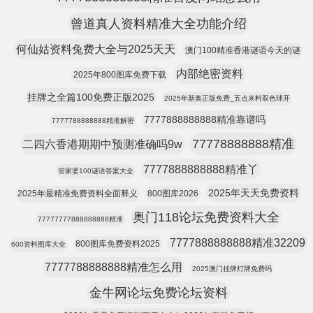
曾道真人资料精准大全功能介绍
何仙姑资料兔费大全与2025天天
澳门100精准香港谜语今天的谜
内部绝密资料
2025年800图库免费下载
挂牌之全篇100免费正版2025
2025年新奥正版免费_五点来料双色球开
7777888888888精准靠谱吗
7777788888888精准解密
77778888888精准
二四六香港期期中预测准确吗9w
7777888888888精准丫
管家婆100谜语答案大全
2025年天天免费资料
2025年最精准免费资料全面释义
800图库2026
奥门118论坛免费资料大全
77777777888888888精准
7777888888888精准32209
800图库免费资料2025
600资料图库大全
7777788888888精准怎么用
2025澳门挂牌灯牌免费吗
金牛网论坛免费论坛资料