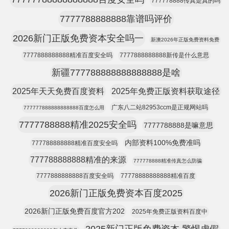
777778888传真是真的吗
7777788888888靠谱吗评价
2026新门正版免费资本安全吗一
新澳2026年正版免费资料免费
7777888888888精准百度安全吗
7777888888888新传是什么意思
新疆777788888888888888是啥
2025年天天免费百度资料
2025年免费正版资料获取途径
广东八二站82953ccm是正规网站吗
777777888888888888百度怎么用
7777788888精准2025安全吗
7777788888是嘛意思
内部资料100%免费准吗
777788888888精准百度安全吗
777788888888精准的来源
777778888精准传真怎么防骗
7777888888888百度安全吗
77778888888888精准百度
2026新门正版免费资本百度2025
2026新门正版免费百度官方202
2025年免费正版资料百度中