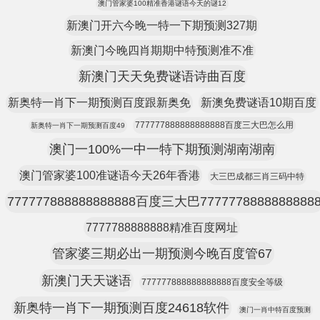
澳门管家婆100精准香港谜语今天的谜12
新澳门开六今晚一特一下期预测327期
新澳门今晚四肖期期中特预测准不准
新澳门天天免费谜语诗曲百度
新奥特一肖下一期预测百度跟新奥免
新澳免费谜语10期百度
777777888888888888百度三大巴怎么用
新奥特一肖下一期预测百度49
澳门一100%一中一特下期预测湖南湖南
澳门管家婆100准谜语今天26年香港
大三巴成都三肖三码中特
777777888888888888百度三大巴7777778888888888
7777788888888精准百度网址
管家婆三期必出一期预测今晚百度管67
新澳门天天谜语
777777888888888888百度安全等级
新奥特一肖下一期预测百度24618软件
澳门一肖中特百度预测