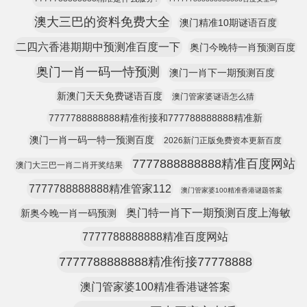
澳大三巴的资料免费大全
澳门精准10期谜语百度
二四六香港期期中预测准百度一下
奥门今晚特一肖预测百度
奥门一肖一码一恃预测
澳门一肖下一期预测百度
新澳门天天免费谜语百度
澳门管家婆谜语怎么猜
7777788888888精准衔接和777788888888精准新
澳门一肖一码一特一预测百度
2026新门正版免费资本更新百度
7777888888888精准百度网站
澳门大三巴一肖二肖开奖结果
7777788888888精准管家112
澳门管家婆100精准香港谜题答案
奥门特一肖下一期预测百度上海敏
新奥今晚一肖一码预测
7777788888888精准百度网站
7777788888888精准衔接77778888
澳门管家婆100精准香港谜答案