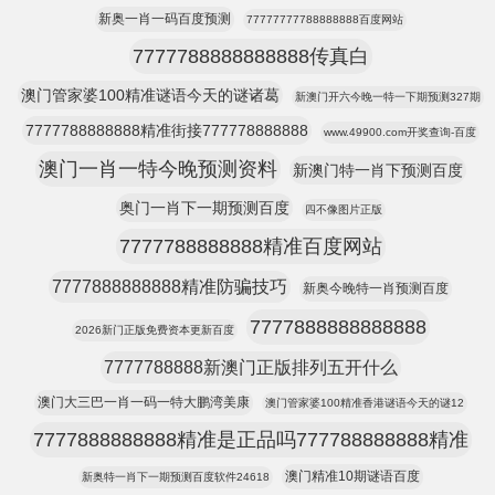
新奥一肖一码百度预测
77777777788888888百度网站
7777788888888888传真白
澳门管家婆100精准谜语今天的谜诸葛
新澳门开六今晚一特一下期预测327期
7777788888888精准街接777778888888
www.49900.com开奖查询-百度
澳门一肖一特今晚预测资料
新澳门特一肖下预测百度
奥门一肖下一期预测百度
四不像图片正版
7777788888888精准百度网站
7777888888888精准防骗技巧
新奥今晚特一肖预测百度
7777888888888888
2026新门正版免费资本更新百度
7777788888新澳门正版排列五开什么
澳门大三巴一肖一码一特大鹏湾美康
澳门管家婆100精准香港谜语今天的谜12
7777888888888精准是正品吗777788888888精准
澳门精准10期谜语百度
新奥特一肖下一期预测百度软件24618