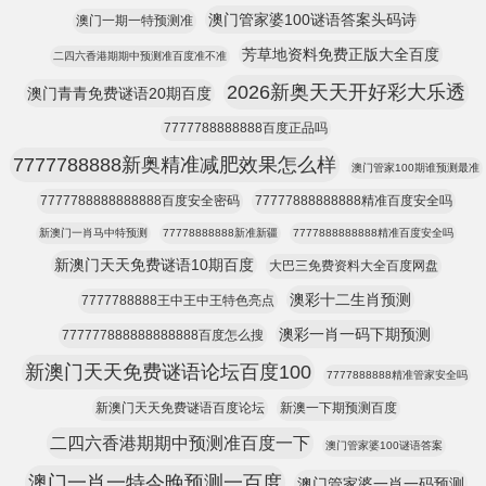
澳门管家婆100谜语答案头码诗
澳门一期一特预测准
芳草地资料免费正版大全百度
二四六香港期期中预测准百度准不准
2026新奥天天开好彩大乐透
澳门青青免费谜语20期百度
7777788888888百度正品吗
7777788888新奥精准减肥效果怎么样
澳门管家100期谁预测最准
7777788888888888百度安全密码
77777888888888精准百度安全吗
新澳门一肖马中特预测
77778888888新准新疆
7777888888888精准百度安全吗
新澳门天天免费谜语10期百度
大巴三免费资料大全百度网盘
澳彩十二生肖预测
7777788888王中王中王特色亮点
澳彩一肖一码下期预测
777777888888888888百度怎么搜
新澳门天天免费谜语论坛百度100
7777888888精准管家安全吗
新澳门天天免费谜语百度论坛
新澳一下期预测百度
二四六香港期期中预测准百度一下
澳门管家婆100谜语答案
澳门一肖一特今晚预测一百度
澳门管家婆一肖一码预测