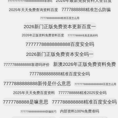
2026年最新免费资料大全百度
77777777777888888888888靠谱吗
7777888888精准怎么防骗
2025年天天免费查询资料百度
7777888888888精准百度怎么用
2026新门正版免费资本更新百度一
2026年正版资料免费资料百度
777778888传真是真的吗
77777788888888888百度安全吗
2026新门正版免费资本安全吗一
新澳2026年正版免费资料免费
7777788888888靠谱吗评价
7777888888888精准百度安全吗
7777888888888新传是什么意思
777777888888888888百度怎么用
2025年天天免费百度资料
7777788888精准2025安全吗
7777788888是嘛意思
777788888888精准百度安全吗
内部资料100%免费准吗
7777788888888888防骗技巧