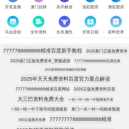
开奖直播
澳门挂牌
高手解迷
港彩图库
澳彩图库
马会原创
全年资料
生肖属性
开奖日期
彩料世界
7777788888888精准百度新手教程
2025新门正版免费资本
2025新门正版免费资本_警惕虚假
7777788888888888百度结果
2025新期期准的准确的消息视频
2025年天天免费资料百度官力重点解读
7777788888888精准百度网站
2026正版免费资料百度
大三巴资料免费大全
一肖一中一特一中预测准不准
一码一特一中下期号码预测最新
奥门一肖一特一码精准预测
777777778888888888精准
600正版图库免费