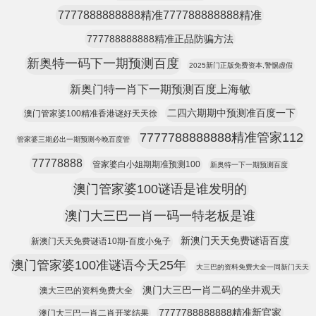
7777888888888精准777788888888精准
777788888888精准正品防骗方法
新奥特一码下一期预测百度
2025新门正版免费资本,警惕虚假
新奥门特一肖下一期预测百度上海敏
二四六期期中预测准百度一下
澳门管家婆100精准香港谜好天天徐
7777788888888精准管家112
管家婆三期必出一期预测今晚百度管
77778888
管家婆白小姐期期准预测100
新奥特一下一期预测百度
澳门管家婆100谜语是谁发明的
澳门大三巴一肖一码一特老板是谁
新澳门天天免费谜语百度
新澳门天天免费谜语10期-百度小兔子
澳门管家婆100准谜语今天25年
大三巴的资料免费大全一同新门天天
澳门大三巴一肖二码的坐井观天
澳大三巴的资料免费大全
7777788888888精准新官家
澳门大三巴一肖二肖开奖结果