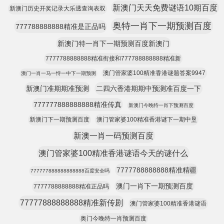
新澳门天天免费谜语10期百度
新澳门历史开奖记录大乐透查询表双
奥特一肖下一期预测百度
777788888888精准是正品吗
新澳门特一肖下一期预测百度新澳门
7777788888888精准衔接和777788888888精准新
澳门管家婆100精准香港谜题答案9947
澳门一肖一马一恃一中下一期预测
新澳门准期期准预测
二四六香港期期中预测准百度一下
777777888888888精准传真
新澳门今晚特一肖下预测百度
新澳门下一期预测百度
澳门管家婆100精准香港谜下一期中垦
新澳一肖一码预测百度
澳门管家婆100精准香港谜语今天的谜什么
7777788888888精准精疆
777777888888888888百度安全吗
澳门一肖下一期预测百度
7777788888888精准正品吗
77777888888888精准新传剧
澳门管家婆100精准香港谜语
奥门今晚特一肖预测百度