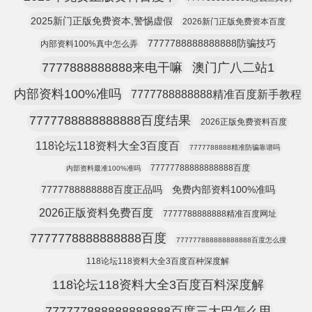
2025新门正版免费资本,警惕虚假
2026新门正版免费资本百度
7777788888888888防骗技巧
内部资料100%真中怎么弄
7777888888888来电干嘛
澳门广八二站1
内部资料100%准吗
7777788888888精准百度新手教程
7777788888888888百度结果
2026正版免费资料百度
118论坛118资料大全3百度百
7777788888精准防骗靠谱吗
77777788888888888百度
内部资料最准100%准吗
7777788888888百度正品吗
免费内部资料100%准吗
2026正版资料免费百度
7777788888888精准百度网址
7777778888888888百度
777777888888888888百度怎么搜
118论坛118资料大全3百度百种深度解
118论坛118资料大全3百度百料深度解
777777888888888888百度三大巴怎么用