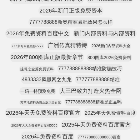
2026年新门正版免费资本
7777788888新奥精准减肥效果怎么样
2026年免费资料百度中文
新门内部资料与内部资料
广洲传真猜特诗
2026新门内部资料大全
777米奇四色眼影7777
2026年800图库正版最新章节
800图库2026免费资料
777788888888精准防骗技巧
挂牌之全篇免费资料
4933333凤凰网之九龙
777777888888精准
大三巴致力打造火热全网
一码一特预测免费
777788888888精准是正品吗
芳草地资料免费正版大全百度
2026年天天免费资料百度官方
2025年天免费资料百度
2025年天免费资料百度官方
2026年天天免费资料百度和5555
2026年免费资料百度
7777788888888888百度