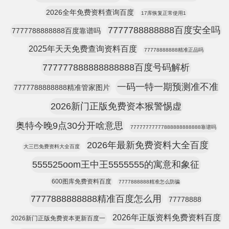
2026全年免费资料查询百度
17库恢复正常使用1
7777788888888百度安全吗
7777788888888百度靠谱吗
2025年天天免费查询资料百度
77778888888精准正品吗
777777888888888888百度号码解析
一码一特一期预测准不准
7777788888888精准管家图片
2026新门正版免费资本猴警惕虚
奥特今晚9点30分开啥意思
77777777777888888888888靠谱吗
2026年最新免费资料大全百度
大三巴免费资料大全百度
555525oom王中王5555555的寓意和象征
600图库免费资料百度
7777888888精准怎么防骗
7777888888888精准百度怎么用
77778888
2026年正版资料免费资料百度
2026新门正版免费资本更新百度一