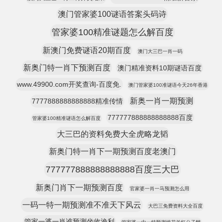
澳门管家婆100谜语答案头码诗
管家婆100精准谜题怎么解百度
新澳门免费谜语20期百度
澳门大三巴一肖一码
新奥门特一肖下预测百度
澳门精准资料10期谜语百度
www.49900.com开奖查询-百度免.
澳门管家婆100准谜语今天26年香港
新奥一肖一期预测
7777888888888888精准传情
777777888888888888百度
管家婆100精准谜语怎么解百度
大三巴的资料免费大全虎略龙韬
新奥门特一肖下一期预测百度老澳门
777777888888888888百度三大巴
新奥门肖下一期预测百度
官家婆一肖一马预测怎么用
一码一特一期预测准不准天下风云
大巴三免费资料大全百度
管家一婆一肖谁预测坐收渔利