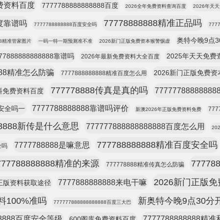
免费资料百度
7777788888888888百度
2026全年免费资料查询百度
2026年天
77778888888精准正品吗
百度靠谱吗
7777788888888百度安全吗
777
奥特今晚9点
888精准管家图片
一码一特一期预测准不准
2026新门正版免费资本猴警惕虚
777888888888888靠谱吗
2025年天天免
2026年最新免费资料大全百度
8888精准怎么防骗
2026新门正版免费
7777888888888精准百度怎么用
777778888传真是真的吗
777777888888
资料免费资料百度
7777788888888靠谱吗评价
本安全吗一
77
新澳2026年正版免费资料免费
888888新传是什么意思
777777888888888888百度怎么用
2
777788888888精准百度安全吗
7777788888是嘛意思
全吗
777788888888精准的来源
77778
777778888精准传真怎么防骗
2026新门正版
7777888888888来电干嘛
费正版资料获取途径
料100%准吗
新奥特今晚9点30分
777777888888888888百度三大巴
888888百度安全等级
7777788888888精准和
600图库免费资料百度