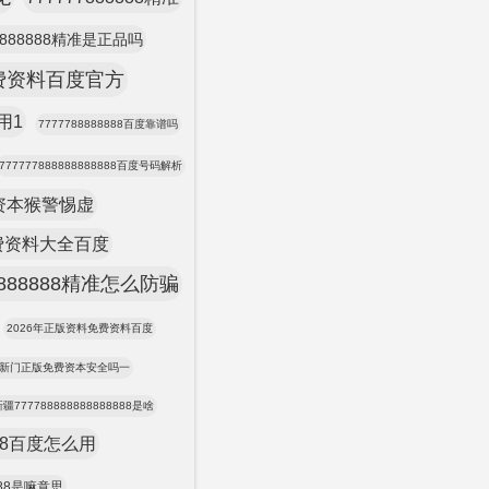
88888888精准是正品吗
免费资料百度官方
用1
7777788888888百度靠谱吗
777777888888888888百度号码解析
资本猴警惕虚
费资料大全百度
7888888精准怎么防骗
2026年正版资料免费资料百度
26新门正版免费资本安全吗一
疆777788888888888888是啥
8888百度怎么用
888是嘛意思