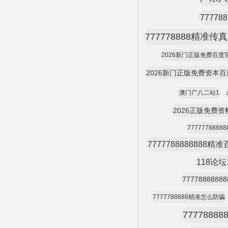
7777
777778888精准
2026新门正版免费百度官
2026新门正版免费资本百
澳门广八二站1
2026正版免费资
7777778888
7777788888888精
118论
77778888
7777788888精准怎么防骗
7777888