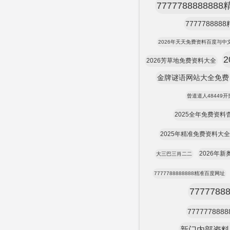
777778888888
77777888
2026年天天免费资料百度与中
2026芳草地免费资料大全
金牌谜语网站大全免费
曾道道人48449
2025全年免费资
2025年精准免费资料大
2026年新
大三巴三肖二二
7777788888888精准百度网址
7777788
77777788
新门内部资料