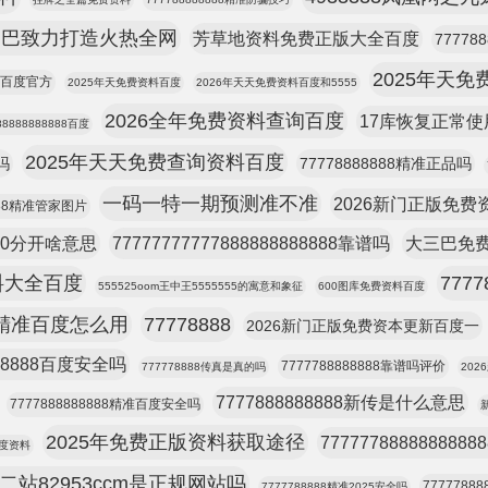
三巴致力打造火热全网
芳草地资料免费正版大全百度
7777
2025年天
料百度官方
2025年天免费资料百度
2026年天天免费资料百度和5555
2026全年免费资料查询百度
17库恢复正常使
88888888888百度
2025年天天免费查询资料百度
吗
77778888888精准正品吗
一码一特一期预测准不准
2026新门正版免费
8888精准管家图片
30分开啥意思
77777777777888888888888靠谱吗
大三巴免
料大全百度
777
555525oom王中王5555555的寓意和象征
600图库免费资料百度
888精准百度怎么用
77778888
2026新门正版免费资本更新百度一
888888百度安全吗
7777788888888靠谱吗评价
777778888传真是真的吗
20
7777888888888新传是什么意思
7777888888888精准百度安全吗
新
2025年免费正版资料获取途径
77777788888888
百度资料
二站82953ccm是正规网站吗
7777788
7777788888精准2025安全吗