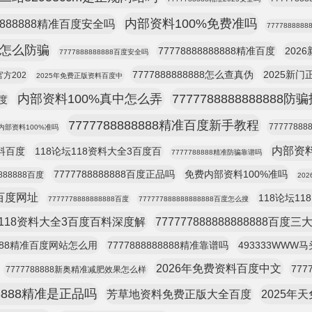
内部资料100%免费准吗
88888888精准百度安全吗
777788888
传真怎么防骗
77778888888888精准百度
202
7777888888888百度安全吗
7777888888888怎么查真伪
2025新
方202
2025年免费正版资料百度中
内部资料100%真中怎么弄
7777788888888888防
度
7777788888888精准百度新手教程
7777788
内部资料100%准吗
内部资料
料百度
118论坛118资料大全3百度百
7777788888精准防骗靠谱吗
7777788888888百度正品吗
免费内部资料100%准吗
8888888百度
20
准百度网址
118论坛1
7777778888888888百度
777777888888888888百度怎么搜
坛118资料大全3百度百料深度解
777777888888888888百度
88888精准百度网站怎么用
7777888888888精准靠谱吗
493333WWW
2026年免费资料百度中文
777
7777788888新奥精准减肥效果怎么样
88888精准是正品吗
芳草地资料免费正版大全百度
2025年