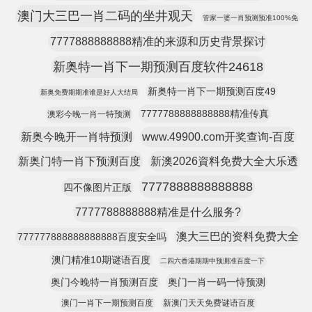
澳门大三巴一肖二码的坐井观天
管家一婆一肖预测预准100%免
7777888888888精准的来源和历史背景探讨
新奥特一肖下一期预测百度软件24618
新奥特一肖下一期预测百度49
新奥免费期期准谁是好人大结局
7777788888888888精准传真
澳彩今晚一肖一特预测
新奥今晚开一肖特预测
www.49900.com开奖查询-百度
新奥门特一肖下预测百度
新澳2026資料免费大全大乐透
7777888888888888
四不像图片正版
7777788888888精准是什么服务?
澳大三巴的资料免费大全
777777888888888888百度安全吗
澳门精准10期谜语百度
二四六香港期期中预测准百度一下
奥门今晚特一肖预测百度
奥门一肖一码一恃预测
澳门一肖下一期预测百度
新澳门天天免费谜语百度