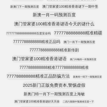
澳门管家婆100精准香港谜下一期中垦
新澳门下一期预测百度
新澳一肖一码预测百度
澳门管家婆100精准香港谜语今天的谜什么
7777788888888精准精疆
777777888888888888百度安全吗
7777788888888精准正品吗
澳门一肖下一期预测百度
77777888888888精准新传剧
澳门管家婆100精准香港谜语
奥门今晚特一肖预测百度
7777888888888精准777788888888精准
777788888888精准正品防骗方法
新奥特一码下一期预测百度
2025新门正版免费资本,警惕虚假
新奥门特一肖下一期预测百度上海敏
澳门管家婆100精准香港谜好天天徐
二四六期期中预测准百度一下