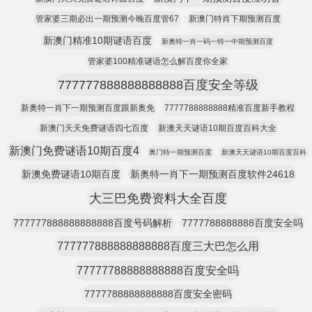
管家婆三期必出一期预测今晚百度管67
新澳门特肖下期预测百度
新澳门精准10期谜语百度
新奥特一肖一码一特一中期预测百度
管家婆100精准谜语怎么解百度你全家
777777888888888888百度安全等级
新奥特一肖下一期预测百度跟新奥免
7777788888888精准百度新手教程
新澳门天天免费谜语四七百度
新澳天天谜语10期百度百科大全
新澳门免费谜语10期百度4
奥门特一期预测百度
新澳天天谜语10期百度百科
新澳免费谜语10期百度
新奥特一肖下一期预测百度软件24618
大三巴免费资料大全百度
777777888888888888百度号码解析
7777788888888百度安全吗
777777888888888888百度三大巴怎么用
77777788888888888百度安全吗
7777788888888888百度安全密码