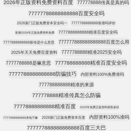
2026年正版资料免费资料百度
777778888传真是真的吗
77777788888888888百度安全吗
2026新门正版免费资本安全吗一
7777788888888靠谱吗评价
7777888888888精准百度安全吗
新澳2026年正版免费资料免费
777777888888888888百度怎么用
7777888888888新传是什么意思
7777788888精准2025安全吗
2025年天天免费百度资料
777788888888精准百度安全吗
7777788888是嘛意思
7777788888888888防骗技巧
内部资料100%免费准吗
777788888888精准的来源
777778888精准传真怎么防骗
77778888888888精准百度
2025年免费正版资料获取途径
内部资料100%准吗
2026新门正版免费资本百度
7777888888888来电干嘛
777777888888888888百度三大巴