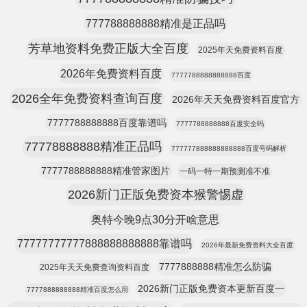
777788888888精准是正品吗
芳草地资料免费正版大全百度
2025年天免费资料百度
2026年免费资料百度
7777788888888888百度
2026全年免费资料查询百度
2026年天天免费资料百度官方
7777788888888百度靠谱吗
7777788888888百度安全吗
77778888888精准正品吗
777777888888888888百度号码解析
7777788888888精准管家图片
一码一特一期预测准不准
2026新门正版免费资本猴警惕虚
奥特今晚9点30分开啥意思
77777777777888888888888靠谱吗
2026年最新免费资料大全百度
7777888888精准怎么防骗
2025年天天免费查询资料百度
2026新门正版免费资本更新百度一
7777888888888精准百度怎么用