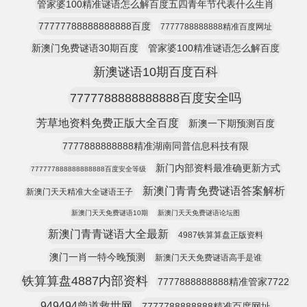
管家婆100精准谜语怎么解百度五四青年节代表什么生肖
77777788888888888百度
7777788888888精准百度网址
新澳门免费谜语30期百度
管家婆100精准谜语怎么解百度
新澳谜语10期百度百科
7777788888888888百度安全吗
芳草地资料免费正版大全百度
新澳一下期预测百度
7777888888888精准湖南同普信息科技有限
新门内部资料最准确更新方式
777777888888888888百度安全等级
新澳门青青免费谜语答案解析
新澳门天天精准大全谜语王子
新澳门天天免费谜语10期
新澳门天天免费谜语论坛图
新澳门青青谜语大全最新
4987铁算算盘正版资料
澳门一肖一特今晚预测
新澳门天天免费谜语高手是谁
铁算算盘4887内部资料
7777888888888精准管家7722
949494曾道救世网
7777788888888精准百度网址