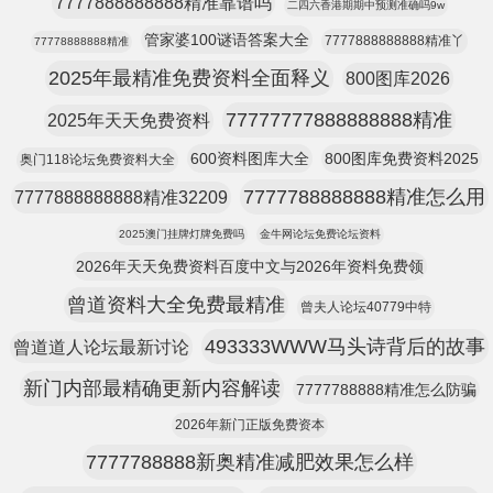
7777888888888精准靠谱吗
二四六香港期期中预测准确吗9w
管家婆100谜语答案大全
7777888888888精准丫
77778888888精准
2025年最精准免费资料全面释义
800图库2026
77777777888888888精准
2025年天天免费资料
600资料图库大全
800图库免费资料2025
奥门118论坛免费资料大全
7777788888888精准怎么用
7777888888888精准32209
2025澳门挂牌灯牌免费吗
金牛网论坛免费论坛资料
2026年天天免费资料百度中文与2026年资料免费领
曾道资料大全免费最精准
曾夫人论坛40779中特
493333WWW马头诗背后的故事
曾道道人论坛最新讨论
新门内部最精确更新内容解读
7777788888精准怎么防骗
2026年新门正版免费资本
7777788888新奥精准减肥效果怎么样