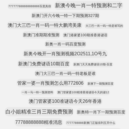
新澳今晚一肖一特预测和二字
777777888888888888百度真假
新澳门开六今晚一特一下期预测327期
澳门大三巴一肖一码一特大鹏湾美康
大三巴一肖一码一特是谁写的
新澳门准期期准预测
澳门港家婆100期准香港谜语
新奥一肖一码百度预测
新奥今晚开一肖预测视频2O2511,1O号九
新澳门免费谜语10期百度
新澳门天天免费谜语10期-百度
澳门大三巴一肖一码一特老板是谁
管家一婆一肖预测怎么用772606
新澳下一期预测百度
一肖一马一特一预测资料
澳门管家婆100精准香港谜语今天的谜12
澳门管家婆100准谜语今天26年香港
白小姐精准三肖三期免费预测
新奥特一肖下一期预测百度
77788888888精准消息
7777788888新澳门正版排列五开什么