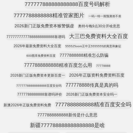
777777888888888888百度号码解析
7777788888888精准管家图片
一码一特一期预测准不准
2026新门正版免费资本猴警惕虚
奥特今晚9点30分开啥意思
大三巴免费资料大全百度
77777777777888888888888靠谱吗
2026年最新免费资料大全百度
555525oom王中王5555555的寓意和象征
7777888888精准怎么防骗
600图库免费资料百度
7777888888888精准百度怎么用
77778888
2026年正版资料免费资料百度
2026新门正版免费资本更新百度一
777778888传真是真的吗
77777788888888888百度安全吗
7777788888888靠谱吗评价
2026新门正版免费资本安全吗一
7777888888888精准百度安全吗
新澳2026年正版免费资料免费
7777888888888新传是什么意思
新疆777788888888888888是啥