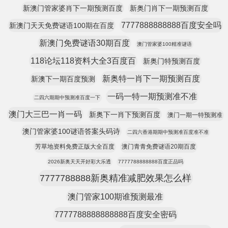
新澳门管家婆肖下一期预测百度
新奥门肖下一期预测百度
7777888888888百度安全吗
新澳门天天免费谜语100期在百度
新澳门免费谜语30期百度
澳门管家婆100精准谜语
118论坛118资料大全3百度百
新奥门特预测百度
新奥特一肖下一期预测百度
新澳下一期百度预测
一码一特一期预测准不准
二四六期期中预测准百度一下
澳门大三巴一肖一码
新奥下一肖下预测百度
澳门一期一特预测准
澳门管家婆100谜语答案头码诗
二四六香港期期中预测准百度准不准
芳草地资料免费正版大全百度
澳门青青免费谜语20期百度
2026新奥天天开好彩大乐透
7777788888888百度正品吗
7777788888新奥精准减肥效果怎么样
澳门管家100期谁预测最准
7777788888888888百度安全密码