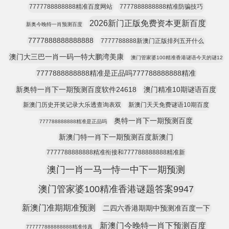
7777788888888精准百度网站
7777888888888精准防骗技巧
2026新门正版免费资本更新百度
新奥今晚特一肖预测百度
7777888888888888
7777788888新澳门正版排列五开什么
澳门大三巴一肖一码一特大鹏湾美康
澳门管家婆100精准香港谜语今天的谜12
7777888888888精准是正品吗777788888888精准
新奥特一肖下一期预测百度软件24618
澳门精准10期谜语百度
新澳门历史开奖记录大乐透查询表双
新澳门天天免费谜语10期百度
奥特一肖下一期预测百度
777788888888精准是正品吗
新澳门特一肖下一期预测百度新澳门
7777788888888精准衔接和777788888888精准新
澳门一肖一马一恃一中下一期预测
澳门管家婆100精准香港谜题答案9947
新澳门准期期准预测
二四六香港期期中预测准百度一下
新澳门今晚特一肖下预测百度
777777888888888精准传真