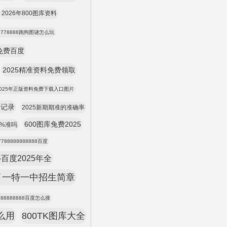
2026年800图库资料
7778888跑狗图谜怎么玩
免费百度
2025精准资料免费领取
2025年正版资料免费下载入口图片
奖记录
2025新期期准的准确率
600图库兔费2025
0%准吗
7788888888888百度
百度2025年全
肖一特一中招生简章
8888888888百度怎么搜
怎么用
800TK图库大全