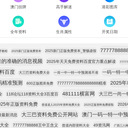
澳门挂牌
高手解迷
港彩图库
全年资料
生肖属性
开奖日期
77777888
2025新门正版免费资本_警惕虚假
新手教程
2025新门正版免费资本
期准的准确的消息视频
2025年天天免费资料百度官力重点解读
777
资料百度
一码一特一
大三巴资料免费大全
一肖一中一特一中预测准不准
码精准预测
2025
777777778888888888精准
600正版图库免费
481111横富网
大三巴一尚一
全
118论坛118资料大全3百度百
025年正版资料免费
20
曾道道人2025年资料免费大全
2025正版资料免费获取
大三巴资料免费公开网站
澳门一码一特一中
准最新消息
费大全
77777788888王中王含义
49资汛网
曾道内部资料大全
广西三八