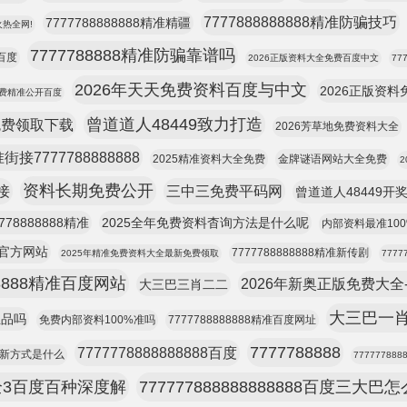
7777888888888精准防骗技巧
7777788888888精准精疆
火热全网!
7777788888精准防骗靠谱吗
百度
2026正版资料大全免费百度中文
77
2026年天天免费资料百度与中文
2026正版资料
免费精准公开百度
曾道道人48449致力打造
免费领取下载
2026芳草地免费资料大全
准街接7777788888888
2025精准资料大全免费
金牌谜语网站大全免费
资料长期免费公开
衔接
三中三免费平码网
曾道道人48449开
7778888888精准
2025全年免费资料杳询方法是什么呢
内部资料最准10
年官方网站
7777788888888精准新传剧
2025年精准免费资料大全最新免费领取
7777
888888精准百度网站
2026年新奥正版免费大全-
大三巴三肖二二
大三巴一
正品吗
免费内部资料100%准吗
7777788888888精准百度网址
7777788888
7777778888888888百度
新方式是什么
77777788
大全3百度百种深度解
777777888888888888百度三大巴