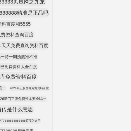
933333凤凰网之九龙
88888888精准是正品吗
资料百度和5555
年免费资料查询百度
5年天天免费查询资料百度
码一特一期预测准不准
三巴免费资料大全百度
图库免费资料百度
度一
2026年正版资料免费资料百度
026新门正版免费资本安全吗一
88新传是什么意思
7777888888888888百度怎么用