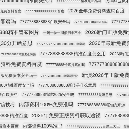
芳草地资
77788888888精准防骗技巧
777788888888精准是正品吗
2026全年免费资料查询百度
6年免费资料百度
7777788888888888百度
百度靠谱吗
7777788888888百度安全吗
777777
77778888888精准正品吗
88888精准管家图片
2026新门正版免
一码一特一期预测准不准
30分开啥意思
2026年最新免
77777777777888888888888靠谱吗
7777888888888精准百度怎么用
2026新
7777888888精准怎么防骗
正版资料免费资料百度
7777778888888
777778888传真是真的吗
新澳2026年正版免
门正版免费资本安全吗一
7777788888888靠谱吗评价
88888精准百度安全吗
7777888888888新传是什么意思
777777888888
免费百度资料
7777788888精准2025安全吗
7777788888是嘛意思
77778
内部资料100%免费准吗
8防骗技巧
777788888888精准的来源
2025年免费正版资料获取途径
888888精准百度
77778888
内部资料100%准吗
免费资本百度
777777888888888888百度三大巴
新奥