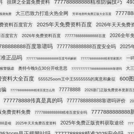
777788888888精准防骗技巧
4
料
挂牌之全篇免费资料
7777
大三巴致力打造火热全网
预测免费
芳草地资料免费正版大全百度
2025年天免费资料百度
免费资料百度官方
2026年天天免费
2026全
料百度官方
2026年免费资料百度
7777788888888888百度
7788888888百度靠谱吗
7777788888888百度安全吗
202
8精准正品吗
一
777777888888888888百度号码解析
7777788888888精准管家图片
奥特今晚9点30分开啥意思
大
本猴警惕虚
77777777777888888888888靠谱吗
免费资料大全百度
600
555525oom王中王5555555的寓意和象征
防骗
77778888
2026新门正版免费资本更新百
7777888888888精准百度怎么用
777778888传真是真的吗
7777788888888靠谱吗评价
2
77778888888
正版免费资料免费
7777888888888精准百度安全吗
2025年免费正版资料获取途径
888是啥
2025年天天免费百度资料
77
953ccm是正规网站吗
7777788888精准2025安全吗