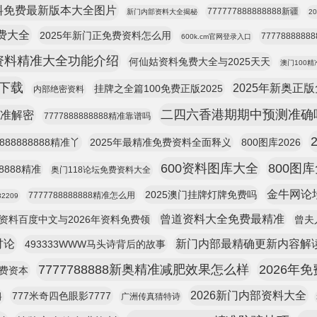
资料免费最新版本大全图片
777777888888888新疆
新门内部资料大全揭秘
2
费大全
2025年新门正免费资料怎么用
77778888
600k.cm官网登录入口
资料精准大全功能介绍
何仙姑资料兔费大全与2025天天
澳门100
费下载
2025年新奥正
挂牌之全篇100免费正版2025
内部绝密资料
二四六香港期期中预测准确
8精准解密
7777888888888精准靠谱吗
7888888888精准丫
2025年最精准免费资料全面释义
800图库2026
600资料图库大全
800图库
88888精准
奥门118论坛免费资料大全
金牛网论
2025澳门挂牌灯牌免费吗
7777788888888精准怎么用
2209
曾道资料大全免费最精准
费资料百度中文与2026年资料免费领
曾夫
讨论
新门内部最精确更新内容解
493333WWW马头诗背后的故事
7777788888新奥精准减肥效果怎么样
2026年
免费资本
2026新门内部资料大全
777米奇四色眼影7777
料
广洲传真猜特诗