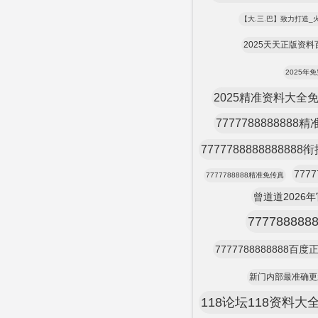
【大.三.巴】致力打造_
2025天天正版资料
2025年
2025精准资料大全
7777788888888精
7777788888888888
777
7777788888精准免传真
曾道道2026
7777888
7777788888888百度
新门内部最准确更
118论坛118资料