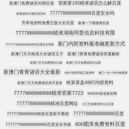
管家婆100精准谜语怎么解百度
新澳门免费谜语30期百度
7777788888888888百度安全吗
新澳谜语10期百度百科
芳草地资料免费正版大全百度
新澳一下期预测百度
7777888888888精准湖南同普信息科技有限
新门内部资料最准确更新方式
777777888888888888百度安全等级
新澳门天天精准大全谜语王子
新澳门青青免费谜语答案解析
新澳门天天免费谜语10期
新澳门天天免费谜语论坛图
新澳门青青谜语大全最新
4987铁算算盘正版资料
澳门一肖一特今晚预测
铁算算盘4887内部资料
新澳门天天免费谜语高手是谁
7777888888888精准管家7722
949494曾道救世网
7777788888888精准百度网址
大三巴免费资料大全百度
7777788888888888百度
7777788888888精准百度新手教程
600图库免费资料百度
777777888888888888百度安全等级