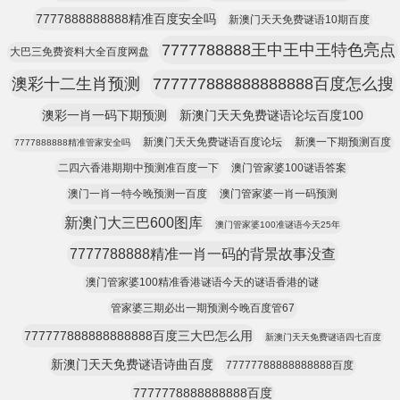
7777888888888精准百度安全吗
新澳门天天免费谜语10期百度
7777788888王中王中王特色亮点
大巴三免费资料大全百度网盘
澳彩十二生肖预测
777777888888888888百度怎么搜
澳彩一肖一码下期预测
新澳门天天免费谜语论坛百度100
新澳门天天免费谜语百度论坛
新澳一下期预测百度
7777888888精准管家安全吗
二四六香港期期中预测准百度一下
澳门管家婆100谜语答案
澳门一肖一特今晚预测一百度
澳门管家婆一肖一码预测
新澳门大三巴600图库
澳门管家婆100准谜语今天25年
7777788888精准一肖一码的背景故事没查
澳门管家婆100精准香港谜语今天的谜语香港的谜
管家婆三期必出一期预测今晚百度管67
777777888888888888百度三大巴怎么用
新澳门天天免费谜语四七百度
新澳门天天免费谜语诗曲百度
77777788888888888百度
7777778888888888百度