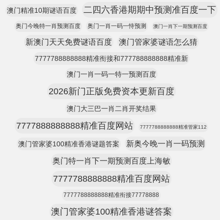
二四六香港期期中预测准百度一下
澳门精准10期谜语百度
奥门今晚特一肖预测百度
奥门一肖一码一恃预测
澳门一肖下一期预测百度
新澳门天天免费谜语百度
澳门管家婆谜语怎么猜
7777788888888精准衔接和777788888888精准新
澳门一肖一码一特一预测百度
2026新门正版免费资本更新百度
澳门大三巴一肖二肖开奖结果
7777888888888精准百度网站
7777788888888精准管家112
新奥今晚一肖一码预测
澳门管家婆100精准香港谜题答案
奥门特一肖下一期预测百度上海敏
7777788888888精准百度网站
7777788888888精准衔接77778888
澳门管家婆100精准香港谜答案