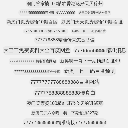
澳门管家婆100精准香港谜好天天徐州
7777788888888精准衔接77778888
大巴三免费资料大全百度
新澳门免费谜语10期百度
新澳门天天免费谜语10期-百度
7777788888888精准777778888
新奥特一肖下一期预测百度
777778888精准传真怎么防骗
大巴三免费资料大全百度网盘
77788888888精准消息
新奥特一肖下一期预测百度49
7777888888888精准百度网站
新奥一肖一码百度预测
7777788888888888精准传真
77777777788888888百度网站
7777788888888888传真白
澳门管家婆100精准谜语今天的谜诸葛
新澳门开六今晚一特一下期预测327期
7777788888888精准街接777778888888