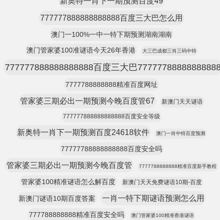
新奥特一肖下一期预测百度49
777777888888888888百度三大巴怎么用
澳门一100%一中一特下期预测湖南湖南
澳门管家婆100准谜语今天26年香港
大三巴成都三肖三码中特
777777888888888888百度三大巴7777778888888888
7777788888888精准百度网址
管家婆三期必出一期预测今晚百度管67
新澳门天天谜语
777777888888888888百度安全等级
新奥特一肖下一期预测百度24618软件
澳门一肖中特百度预测
77777788888888888百度安全吗
管家婆三期必出一期预测今晚百度管
7777788888888精准百度新手教程
管家婆100精准谜语怎么解百度
新澳门天天免费谜语10期-百度
一肖一特下期谜语预测怎么用
新澳门谜语10期百度答案
777788888888精准百度安全吗
澳门管家婆100精准香港谜语