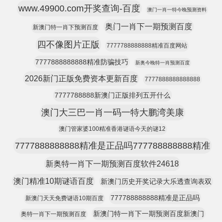
www.49900.com开奖查询-百度
澳门一肖一特今晚预测资料
奥门一肖下一期预测百度
新澳门特一肖下预测百度
四不像图片正版
7777788888888精准百度网站
7777888888888精准防骗技巧
新奥今晚特一肖预测百度
2026新门正版免费资本更新百度
7777888888888888
7777788888新澳门正版排列五开什么
澳门大三巴一肖一码一特大鹏湾美康
澳门管家婆100精准香港谜语今天的谜12
7777888888888精准是正品吗777788888888精准
新奥特一肖下一期预测百度软件24618
澳门精准10期谜语百度
新澳门历史开奖记录大乐透查询表双
777788888888精准是正品吗
新澳门天天免费谜语10期百度
新澳门特一肖下一期预测百度新澳门
奥特一肖下一期预测百度