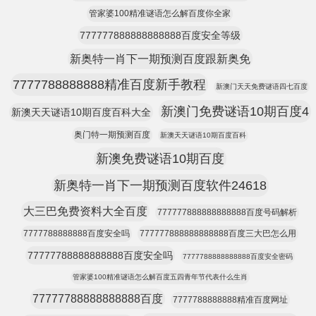
管家婆100精准谜语怎么解百度你全家
777777888888888888百度安全等级
新奥特一肖下一期预测百度跟新奥免
7777788888888精准百度新手教程
新澳门天天免费谜语四七百度
新澳门免费谜语10期百度4
新澳天天谜语10期百度百科大全
奥门特一期预测百度
新澳天天谜语10期百度百科
新澳免费谜语10期百度
新奥特一肖下一期预测百度软件24618
大三巴免费资料大全百度
777777888888888888百度号码解析
7777788888888百度安全吗
777777888888888888百度三大巴怎么用
77777788888888888百度安全吗
7777788888888888百度安全密码
管家婆100精准谜语怎么解百度五四青年节代表什么生肖
77777788888888888百度
7777788888888精准百度网址