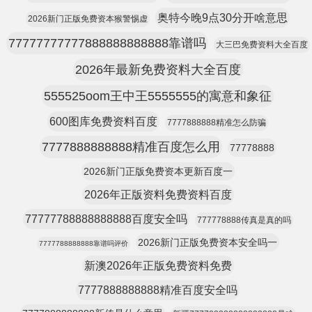
奥特今晚9点30分开啥意思
2026新门正版免费资本猴警惕虚
77777777777888888888888靠谱吗
大三巴免费资料大全百度
2026年最新免费资料大全百度
555525oom王中王5555555的寓意和象征
600图库免费资料百度
7777888888精准怎么防骗
7777888888888精准百度怎么用
77778888
2026新门正版免费资本更新百度一
2026年正版资料免费资料百度
77777788888888888百度安全吗
777778888传真是真的吗
2026新门正版免费资本安全吗一
7777788888888靠谱吗评价
新澳2026年正版免费资料免费
7777888888888精准百度安全吗