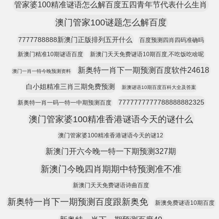
管家婆100精准谜语怎么解百度五四青年节代表什么生肖
澳门管家100谜题怎么解百度
7777788888新澳门正版排列五开什么
百度预测四肖四码准确吗
新澳门精准10期谜语百度
新澳门天天免费谜语10期百度,不吃饭吃啥呢
新奥特一肖下一期预测百度软件24618
澳门一肖一特今晚预测资料
白小姐精准三肖三期免费预测
新澳谜语10期百度百科大全及答案
7777777777788888882325
新奥特一肖一码一特一中期预测百度
澳门管家婆100精准香港谜语今天的谜什么
澳门管家婆100精准香港谜语今天的谜12
新澳门开六今晚一特一下期预测327期
新澳门今晚四肖期期中特预测准不准
新澳门天天免费谜语诗曲百度
新奥特一肖下一期预测百度跟新奥免
新澳免费谜语10期百度