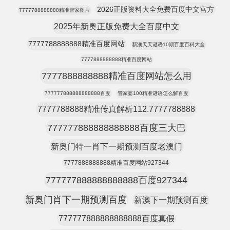
2026正版资料大全免费百度中文宫方
7777788888888精准管家图片
2025年新奥正版免费大全百度中文
7777788888888精准百度网站
新澳天天谜语10期百度百科大全
7777888888888精准百度网站
7777888888888精准百度网站怎么用
777777888888888888百度
管家婆100精准谜语怎么解百度
7777788888精准传真解析112.7777788888
777777888888888888百度三大巴
新奥门特一肖下一期预测百度老澳门
7777888888888精准百度网站927344
777777888888888888百度927344
新奥门肖下一期预测百度
新澳下一期预测百度
777777888888888888百度真假