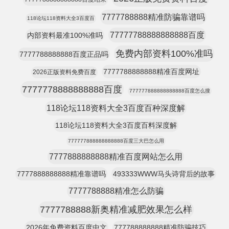
7777788888精准防骗靠谱吗
118论坛118资料大全3百度百
77777788888888888百度
内部资料最准100%准吗
免费内部资料100%准吗
7777788888888百度正品吗
7777788888888精准百度网址
2026正版资料免费百度
7777778888888888百度
777777888888888888百度怎么搜
118论坛118资料大全3百度百种深度解
118论坛118资料大全3百度百料深度解
777777888888888888百度三大巴怎么用
7777888888888精准百度网站怎么用
7777888888888精准靠谱吗
493333WWW马头诗背后的故事
7777788888精准怎么防骗
7777788888新奥精准减肥效果怎么样
2026年免费资料百度中文
777788888888精准防骗技巧