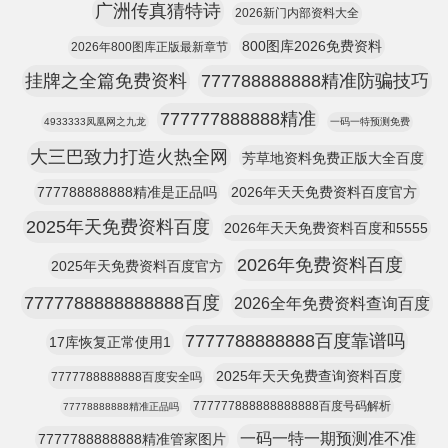
广洲传真猜特诗
2026新门内部资料大全
800图库2026免费资料
2026年800图库正版最新章节
挂牌之全篇免费资料
777788888888精准防骗技巧
777777888888精准
4933333凤凰网之九龙
一码一特预测免费
大三巴致力打造火热全网
芳草地资料免费正版大全百度
777788888888精准是正品吗
2026年天天免费资料百度官方
2025年天免费资料百度
2026年天天免费资料百度和5555
2026年免费资料百度
2025年天免费资料百度官方
7777788888888888百度
2026全年免费资料查询百度
7777788888888百度靠谱吗
17库恢复正常使用1
2025年天天免费查询资料百度
7777788888888百度安全吗
777777888888888888百度号码解析
77778888888精准正品吗
一码一特一期预测准不准
7777788888888精准管家图片