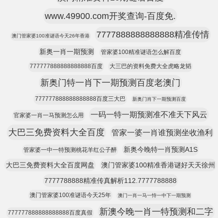
www.49900.com开奖查询-百度免.
7777888888888888精准传情
澳门管家婆100准谜语今天26年香港
新奥一肖一期预测
管家婆100精准谜语怎么解百度
777777888888888888百度
大三巴的资料免费大全虎略龙韬
新奥门特一肖下一期预测百度老澳门
777777888888888888百度三大巴
新奥门肖下一期预测百度
一码一特一期预测准不准天下风云
官家婆一肖一马预测怎么用
大巴三免费资料大全百度
管家一婆一肖谁预测坐收渔利
新奥今晚特一肖预测A1S
管家婆一中一特预测桃花羊红公子醉
大巴三免费资料大全百度网盘
澳门管家婆100精准香港谜好天天徐州
7777788888精准传真解析112.7777788888
澳门管家婆100准谜语今天25年
澳门一肖一马一恃一中下一期预测
新澳今晚一肖一特预测和二字
777777888888888888百度真假