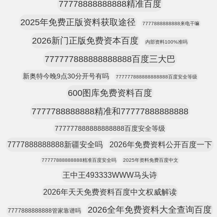
77778888888888精准百度
2025年免费正版资料获取途径
7777888888888来电干嘛
2026新门正版免费资本百度
内部资料100%准吗
777777888888888888百度三大巴
新奥特今晚9点30分开号有吗
777777888888888888百度安全等级
600图库免费资料百度
7777788888888精准和77777888888888
777777888888888888百度安全等级
7777888888888新疆安全吗
2026年免费资料公开百度一下
77777888888888精准百度安全吗
2025年资料免费百度中文
王中王493333WWW马头诗
2026年天天免费资料百度中文权威解读
2026全年免费资料大全查询百度
7777888888888管家靠谱吗