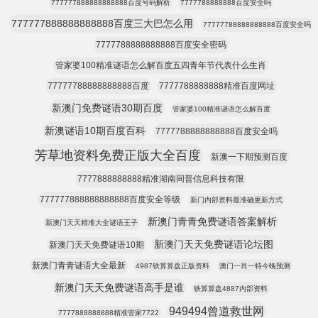
777777888888888888百度号码解析
7777788888888百度安全吗
777777888888888888百度三大巴怎么用
77777788888888888百度安全吗
7777788888888888百度安全密码
管家婆100精准谜语怎么解百度五四青年节代表什么生肖
77777788888888888百度
7777788888888精准百度网址
新澳门免费谜语30期百度
管家婆100精准谜语怎么解百度
新澳谜语10期百度百科
7777788888888888百度安全吗
芳草地资料免费正版大全百度
新澳一下期预测百度
7777888888888精准湖南同普信息科技有限
777777888888888888百度安全等级
新门内部资料最准确更新方式
新澳门青青免费谜语答案解析
新澳门天天精准大全谜语王子
新澳门天天免费谜语论坛图
新澳门天天免费谜语10期
新澳门青青谜语大全最新
4987铁算算盘正版资料
澳门一肖一特今晚预测
新澳门天天免费谜语高手是谁
铁算算盘4887内部资料
949494曾道救世网
7777888888888精准管家7722