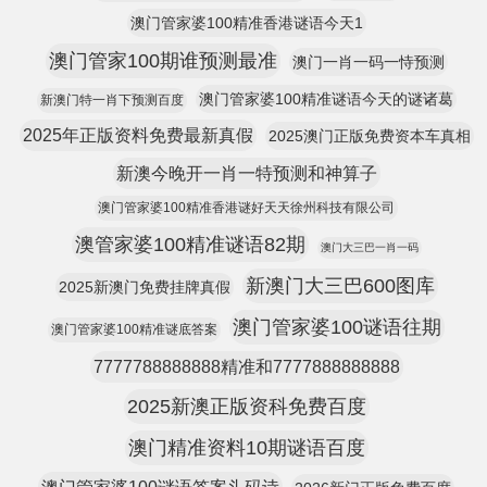
澳门管家婆100精准香港谜语今天1
澳门管家100期谁预测最准
澳门一肖一码一恃预测
澳门管家婆100精准谜语今天的谜诸葛
新澳门特一肖下预测百度
2025年正版资料免费最新真假
2025澳门正版免费资本车真相
新澳今晚开一肖一特预测和神算子
澳门管家婆100精准香港谜好天天徐州科技有限公司
澳管家婆100精准谜语82期
澳门大三巴一肖一码
新澳门大三巴600图库
2025新澳门免费挂牌真假
澳门管家婆100谜语往期
澳门管家婆100精准谜底答案
7777788888888精准和7777888888888
2025新澳正版资科免费百度
澳门精准资料10期谜语百度