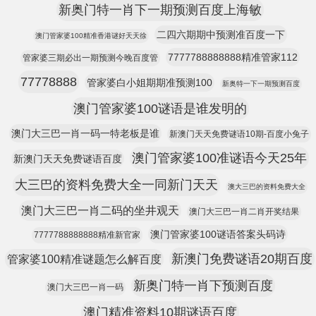
新奥门特一肖下一期预测百度上海敏
二四六期期中预测准百度一下
澳门管家婆100精准香港谜好天天徐
7777788888888精准管家112
管家婆三期必出一期预测今晚百度管
77778888
管家婆白小姐期期准预测100
新奥特一下一期预测百度
澳门管家婆100谜语是谁发明的
澳门大三巴一肖一码一特老板是谁
新澳门天天免费谜语10期-百度小兔子
澳门管家婆100准谜语今天25年
新澳门天天免费谜语百度
大三巴的资料免费大全一同新门天天
澳大三巴的资料免费大全
澳门大三巴一肖二码的坐井观天
澳门大三巴一肖二肖开奖结果
澳门管家婆100谜语答案头码诗
7777788888888精准新官家
新澳门免费谜语20期百度
管家婆100精准谜题怎么解百度
新奥门特一肖下预测百度
澳门大三巴一肖一码
澳门精准资料10期谜语百度