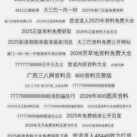
大三巴一尚一特
481111横富网
2025年新门正版免费资料
曾道道人2025年资料免费大全
新门内资料免费公开
2025年正版资料免费
2025正版资料免费获取
2026年正版资料大全百文
2025新港期期准最准最新消息
大三巴资料免费公开网站
2026芳草地资料免费大全
澳门一码一特一中预测准不准访雷锋
曾道内部资料大全
77777788888王中王含义
49资汛网
广西三八网资料员
600资料完整版
7777788888888精准精疆
【大.三.巴】致力打造_火热全网!
2026年800图库资料
7777888888888精准防骗技巧
2025天天正版资料百度
7777788888精准防骗靠谱吗
2026正版资料大全免费百度中文
2025年免费精准公开百度
777778888跑狗图谜怎么玩
2026年天天免费资料百度与中文
2026正版资料免费百度
曾道道人48449致力打造
2025精准资料大全免费领取下载