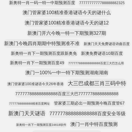
新奥特一肖一码一特一中期预测百度
7777777777788888882325
澳门管家婆100精准香港谜语今天的谜什么
澳门管家婆100精准香港谜语今天的谜12
新澳门开六今晚一特一下期预测327期
新澳门今晚四肖期期中特预测准不准
新澳门天天免费谜语诗曲百度
新奥特一肖下一期预测百度跟新奥免
新澳免费谜语10期百度
新奥特一肖下一期预测百度49
777777888888888888百度三大巴怎么用
澳门一100%一中一特下期预测湖南湖南
大三巴成都三肖三码中特
澳门管家婆100准谜语今天26年香港
777777888888888888百度三大巴77777788888888888
管家婆三期必出一期预测今晚百度管67
7777788888888精准百度网址
新澳门天天谜语
777777888888888888百度安全等级
澳门一肖中特百度预测
新奥特一肖下一期预测百度24618软件