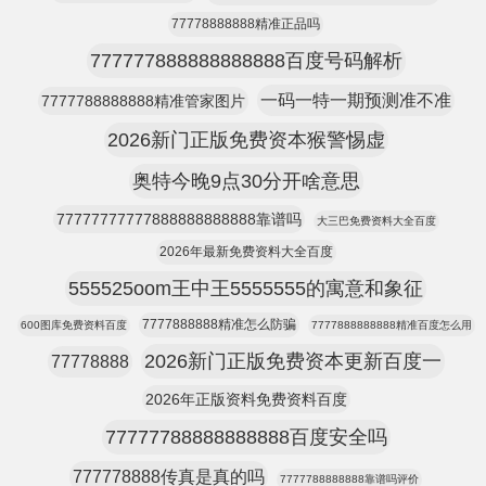
77778888888精准正品吗
777777888888888888百度号码解析
一码一特一期预测准不准
7777788888888精准管家图片
2026新门正版免费资本猴警惕虚
奥特今晚9点30分开啥意思
77777777777888888888888靠谱吗
大三巴免费资料大全百度
2026年最新免费资料大全百度
555525oom王中王5555555的寓意和象征
7777888888精准怎么防骗
600图库免费资料百度
7777888888888精准百度怎么用
2026新门正版免费资本更新百度一
77778888
2026年正版资料免费资料百度
77777788888888888百度安全吗
777778888传真是真的吗
7777788888888靠谱吗评价