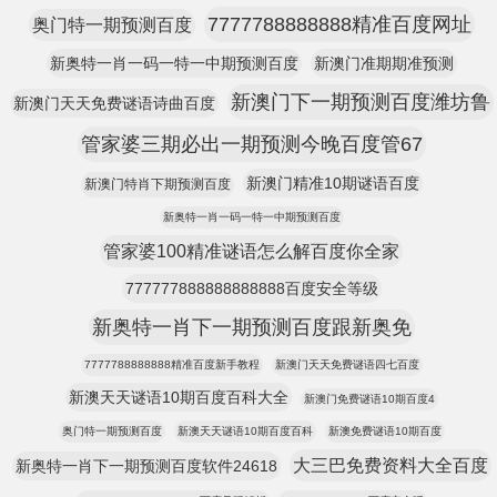
7777788888888精准百度网址
奥门特一期预测百度
新奥特一肖一码一特一中期预测百度
新澳门准期期准预测
新澳门下一期预测百度潍坊鲁
新澳门天天免费谜语诗曲百度
管家婆三期必出一期预测今晚百度管67
新澳门精准10期谜语百度
新澳门特肖下期预测百度
新奥特一肖一码一特一中期预测百度
管家婆100精准谜语怎么解百度你全家
777777888888888888百度安全等级
新奥特一肖下一期预测百度跟新奥免
7777788888888精准百度新手教程
新澳门天天免费谜语四七百度
新澳天天谜语10期百度百科大全
新澳门免费谜语10期百度4
奥门特一期预测百度
新澳天天谜语10期百度百科
新澳免费谜语10期百度
大三巴免费资料大全百度
新奥特一肖下一期预测百度软件24618