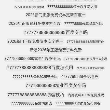
7777888888888精准百度怎么用
7777888888精准怎么防骗
2026新门正版免费资本更新百度一
2026年正版资料免费资料百度
777778888传真是真的吗
77777788888888888百度安全吗
2026新门正版免费资本安全吗一
7777788888888靠谱吗评价
新澳2026年正版免费资料免费
7777888888888精准百度安全吗
7777888888888新传是什么意思
777777888888888888百度怎么用
2025年天天免费百度资料
7777788888是嘛意思
7777788888精准2025安全吗
777788888888精准百度安全吗
7777788888888888防骗技巧
内部资料100%免费准吗
777788888888精准的来源
777778888精准传真怎么防骗