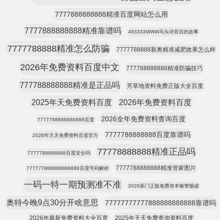
7777888888888精准百度网站怎么用
7777888888888精准靠谱吗
493333WWW马头诗背后的故事
7777788888精准怎么防骗
7777788888新奥精准减肥效果怎么样
2026年免费资料百度中文
777788888888精准防骗技巧
777788888888精准是正品吗
芳草地资料免费正版大全百度
2025年天免费资料百度
2026年免费资料百度
2026全年免费资料查询百度
7777788888888888百度
7777788888888百度靠谱吗
2026年天天免费资料百度官方
77778888888精准正品吗
7777788888888百度安全吗
7777788888888精准管家图片
777777888888888888百度号码解析
一码一特一期预测准不准
2026新门正版免费资本猴警惕虚
奥特今晚9点30分开啥意思
77777777777888888888888靠谱吗
2026年最新免费资料大全百度
2025年天天免费查询资料百度