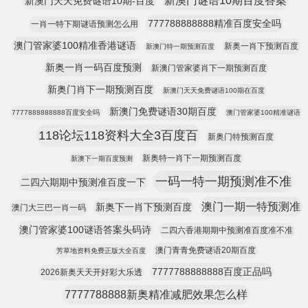
新澳门谜语10期百度答案
新澳门天天免费谜语10期-百度
777788888888精准百度安全吗
一肖一特下期谜语预测怎么用
澳门管家婆100精准香港谜语
新奥一肖下预测百度
新澳门特一期预测百度
新奥一肖一码百度预测
新澳门管家婆肖下一期预测百度
新奥门肖下一期预测百度
新澳门天天免费谜语100期在百度
新澳门免费谜语30期百度
7777888888888百度安全吗
澳门管家婆100精准谜语
118论坛118资料大全3百度百
新奥门特预测百度
新奥特一肖下一期预测百度
新澳下一期百度预测
一码一特一期预测准不准
二四六期期中预测准百度一下
澳门一期一特预测准
新奥下一肖下预测百度
澳门大三巴一肖一码
澳门管家婆100谜语答案头码诗
二四六香港期期中预测准百度准不准
澳门青青免费谜语20期百度
芳草地资料免费正版大全百度
7777788888888百度正品吗
2026新奥天天开好彩大乐透
7777788888新奥精准减肥效果怎么样