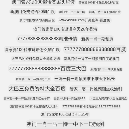
澳门管家婆100谜语答案头码诗
管家婆100精准谜题怎么解百度
新澳门免费谜语20期百度
澳门大三巴一肖一码
新奥门特一肖下预测百度
www.49900.com开奖查询-百度免.
澳门精准资料10期谜语百度
澳门管家婆100准谜语今天26年香港
7777888888888888精准传情
新奥一肖一期预测
777777888888888888百度
管家婆100精准谜语怎么解百度
大三巴的资料免费大全虎略龙韬
新奥门特一肖下一期预测百度老澳门
777777888888888888百度三大巴
新奥门肖下一期预测百度
一码一特一期预测准不准天下风云
官家婆一肖一马预测怎么用
大巴三免费资料大全百度
管家一婆一肖谁预测坐收渔利
管家婆一中一特预测桃花羊红公子醉
新奥今晚特一肖预测A1S
大巴三免费资料大全百度网盘
澳门管家婆100精准香港谜好天天徐州
7777788888精准传真解析112.7777788888
澳门管家婆100准谜语今天25年
澳门一肖一马一恃一中下一期预测