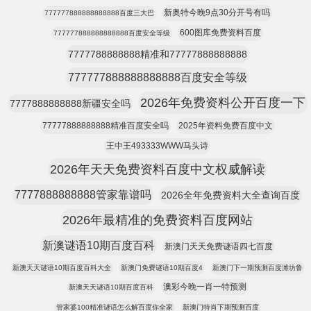
新奥特今晚9点30分开号有吗
777777888888888888百度三大巴
600图库免费资料百度
777777888888888888百度安全等级
7777788888888精准和77777888888888
777777888888888888百度安全等级
2026年免费资料公开百度一下
7777888888888新疆安全吗
77777888888888精准百度安全吗
2025年资料免费百度中文
王中王493333WWW马头诗
2026年天天免费资料百度中文权威解读
7777888888888管家靠谱吗
2026全年免费资料大全查询百度
2026年最精准的免费资料百度网站
新澳谜语10期百度百科
新澳门天天免费谜语四七百度
新澳天天谜语10期百度百科大全
新澳门免费谜语10期百度4
新澳门下一期预测百度潍坊鲁
澳彩今晚一肖一特预测
新澳天天谜语10期百度百科
管家婆100精准谜语怎么解百度你全家
新澳门特肖下期预测百度