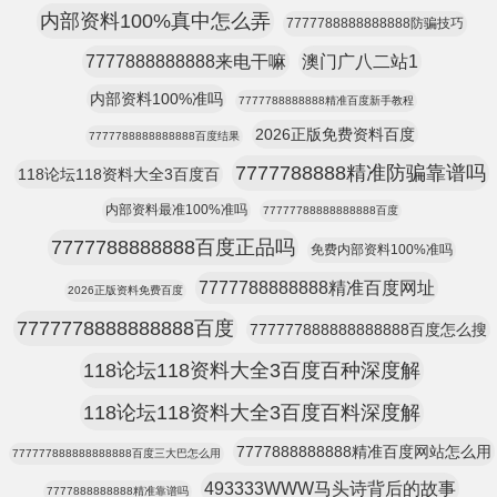
内部资料100%真中怎么弄
7777788888888888防骗技巧
7777888888888来电干嘛
澳门广八二站1
内部资料100%准吗
7777788888888精准百度新手教程
2026正版免费资料百度
7777788888888888百度结果
7777788888精准防骗靠谱吗
118论坛118资料大全3百度百
内部资料最准100%准吗
77777788888888888百度
7777788888888百度正品吗
免费内部资料100%准吗
7777788888888精准百度网址
2026正版资料免费百度
7777778888888888百度
777777888888888888百度怎么搜
118论坛118资料大全3百度百种深度解
118论坛118资料大全3百度百料深度解
7777888888888精准百度网站怎么用
777777888888888888百度三大巴怎么用
493333WWW马头诗背后的故事
7777888888888精准靠谱吗