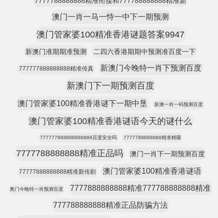
7777788888888精准衔接和777788888888精准新
澳门一肖一马一恃一中下一期预测
澳门管家婆100精准香港谜题答案9947
新澳门准期期准预测
二四六香港期期中预测准百度一下
新澳门今晚特一肖下预测百度
777777888888888精准传真
新澳门下一期预测百度
澳门管家婆100精准香港谜下一期中垦
新澳一肖一码预测百度
澳门管家婆100精准香港谜语今天的谜什么
777777888888888888百度安全吗
7777788888888精准精疆
7777788888888精准正品吗
澳门一肖下一期预测百度
澳门管家婆100精准香港谜语
77777888888888精准新传剧
7777888888888精准777788888888精准
奥门今晚特一肖预测百度
777788888888精准正品防骗方法