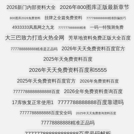
2026年800图库正版最新章节
2026新门内部资料大全
挂牌之全篇免费资料
800图库2026免费资料
777788888888精准防骗技巧
4933333凤凰网之九龙
一码一特预测免费
777777888888精准
大三巴致力打造火热全网
芳草地资料免费正版大全百度
2026年天天免费资料百度官方
777788888888精准是正品吗
2025年天免费资料百度
2026年天天免费资料百度和5555
2025年天免费资料百度官方
2026年免费资料百度
2026全年免费资料查询百度
7777788888888888百度
7777788888888百度靠谱吗
17库恢复正常使用1
7777788888888百度安全吗
2025年天天免费查询资料百度
77778888888精准正品吗
777777888888888888百度号码解析