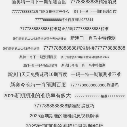
新奥特一肖下一期预测百度
77788888888精准消息
奥门一肖下一期预测百度
7777788888新澳门正版排列五开什么
7777888888888精准百度网站927344
7777888888888精准是正品吗777788888888精准
新澳门一肖马中特预测
澳门管家婆100精准香港谜语今天的谜什么
7777788888888精准街接777778888888
澳门管家婆100精准香港谜语
奥特一肖下一期预测百度
澳门管家婆100精准香港谜题答案9947
新澳门今晚一肖一马中特预测
澳门一肖一特今晚预测资料
新澳门天天免费谜语10期百度
一码一特一期预测准不准
新奥今晚特一肖预测百度
7777788888888888靠谱吗
2025新期期准的准确率有多大
7777788888888精准777778888
7777888888888精准防骗技巧
2025新期期准的准确消息视频解读
2025新期期准的准确消息视频解析