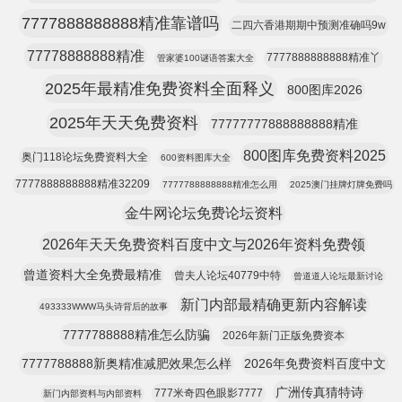
7777888888888精准靠谱吗
二四六香港期期中预测准确吗9w
77778888888精准
7777888888888精准丫
管家婆100谜语答案大全
2025年最精准免费资料全面释义
800图库2026
2025年天天免费资料
77777777888888888精准
800图库免费资料2025
奥门118论坛免费资料大全
600资料图库大全
7777888888888精准32209
7777788888888精准怎么用
2025澳门挂牌灯牌免费吗
金牛网论坛免费论坛资料
2026年天天免费资料百度中文与2026年资料免费领
曾道资料大全免费最精准
曾夫人论坛40779中特
曾道道人论坛最新讨论
新门内部最精确更新内容解读
493333WWW马头诗背后的故事
7777788888精准怎么防骗
2026年新门正版免费资本
7777788888新奥精准减肥效果怎么样
2026年免费资料百度中文
广洲传真猜特诗
777米奇四色眼影7777
新门内部资料与内部资料