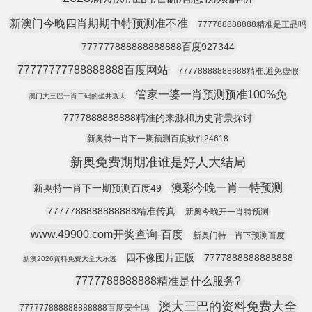
新澳门今晚四肖期期中特预测准不准
777788888888精准是正品吗
777777888888888888百度927344
77777777788888888百度网站
77778888888888精准,避免虚假
管家一婆一肖预测预准100%免
澳门大三巴一肖二码的坐井观天
7777888888888精准的来源和历史背景探讨
新奥特一肖下一期预测百度软件24618
新奥免费期期准谁是好人大结局
澳彩今晚一肖一特预测
新奥特一肖下一期预测百度49
7777788888888888精准传真
新奥今晚开一肖特预测
www.49900.com开奖查询-百度
新奥门特一肖下预测百度
四不像图片正版
7777888888888888
新澳2026資料免费大全大乐透
7777788888888精准是什么服务?
澳大三巴的资料免费大全
777777888888888888百度安全吗