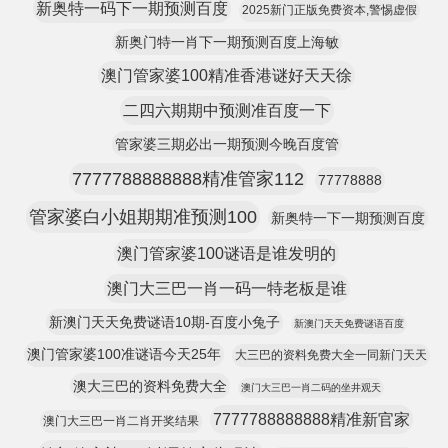
新奥特一码下一期预测百度
2025新门正版免费资本,警惕虚假
新奥门特一肖下一期预测百度上海敏
澳门管家婆100精准香港谜好天天徐
二四六期期中预测准百度一下
管家婆三期必出一期预测今晚百度管
7777788888888精准管家112
77778888
管家婆白小姐期期准预测100
新奥特一下一期预测百度
澳门管家婆100谜语是谁发明的
澳门大三巴一肖一码一特老板是谁
新澳门天天免费谜语10期-百度小兔子
新澳门天天免费谜语百度
澳门管家婆100准谜语今天25年
大三巴的资料免费大全一同新门天天
澳大三巴的资料免费大全
澳门大三巴一肖二码的坐井观天
7777788888888精准新官家
澳门大三巴一肖二肖开奖结果