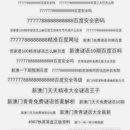
7777788888888百度安全吗
777777888888888888百度三大巴怎么用
77777788888888888百度安全吗
7777788888888888百度安全密码
管家婆100精准谜语怎么解百度五四青年节代表什么生肖
77777788888888888百度
7777788888888精准百度网址
新澳门免费谜语30期百度
新澳谜语10期百度百科
管家婆100精准谜语怎么解百度
7777788888888888百度安全吗
芳草地资料免费正版大全百度
新澳一下期预测百度
7777888888888精准湖南同普信息科技有限
777777888888888888百度安全等级
新门内部资料最准确更新方式
新澳门天天精准大全谜语王子
新澳门青青免费谜语答案解析
新澳门天天免费谜语10期
新澳门青青谜语大全最新
新澳门天天免费谜语论坛图
4987铁算算盘正版资料
澳门一肖一特今晚预测