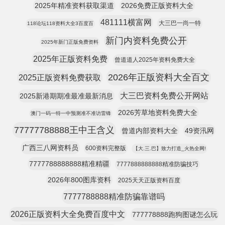
2025年精准资料获取渠道
2026免费正版资料大全
481111横富网
大三巴一尚一特
118论坛118资料大全3百度百
新门内资料免费公开
2025年新门正版免费资料
2025年正版资料免费
曾道道人2025年资料免费大全
2026年正版资料大全百文
2025正版资料免费获取
大三巴资料免费公开网站
2025新港期期准最准最新消息
2026芳草地资料免费大全
澳门一码一特一中预测准不准访雷锋
77777788888王中王含义
曾道内部资料大全
49资汛网
广西三八网资料员
600资料完整版
【大.三.巴】致力打造_火热全网!
7777788888888精准精疆
7777888888888精准防骗技巧
2026年800图库资料
2025天天正版资料百度
7777788888精准防骗靠谱吗
2026正版资料大全免费百度中文
777778888跑狗图谜怎么玩