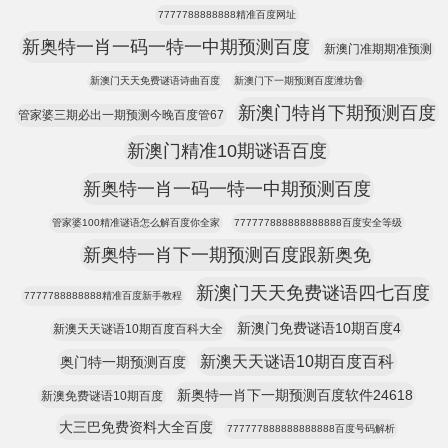
7777788888888精准百度网址
新奥特一肖一码一特一中期预测百度
新澳门准期期准预测
新澳门天天免费谜语诗曲百度
新澳门下一期预测百度潍坊鲁
新澳门特肖下期预测百度
管家婆三期必出一期预测今晚百度管67
新澳门精准10期谜语百度
新奥特一肖一码一特一中期预测百度
管家婆100精准谜语怎么解百度你全家
777777888888888888百度安全等级
新奥特一肖下一期预测百度跟新奥免
新澳门天天免费谜语四七百度
7777788888888精准百度新手教程
新澳门免费谜语10期百度4
新澳天天谜语10期百度百科大全
新澳天天谜语10期百度百科
奥门特一期预测百度
新奥特一肖下一期预测百度软件24618
新澳免费谜语10期百度
大三巴免费资料大全百度
777777888888888888百度号码解析