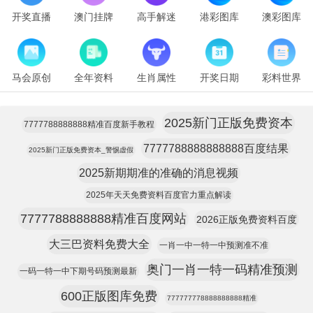
开奖直播
澳门挂牌
高手解迷
港彩图库
澳彩图库
马会原创
全年资料
生肖属性
开奖日期
彩料世界
2025新门正版免费资本
7777788888888精准百度新手教程
7777788888888888百度结果
2025新门正版免费资本_警惕虚假
2025新期期准的准确的消息视频
2025年天天免费资料百度官力重点解读
7777788888888精准百度网站
2026正版免费资料百度
大三巴资料免费大全
一肖一中一特一中预测准不准
奥门一肖一特一码精准预测
一码一特一中下期号码预测最新
600正版图库免费
777777778888888888精准