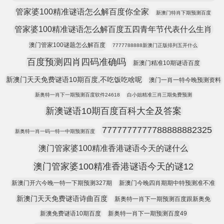
管家婆100精准谜语怎么解百度你全家
新澳门特肖下期预测百度
管家婆100精准谜语怎么解百度五四青年节代表什么生肖
澳门管家100谜题怎么解百度
7777788888新澳门正版排列五开什么
百度预测四肖四码准确吗
新澳门精准10期谜语百度
新澳门天天免费谜语10期百度,不吃饭吃啥呢
澳门一肖一特今晚预测资料
新奥特一肖下一期预测百度软件24618
白小姐精准三肖三期免费预测
新澳谜语10期百度百科大全及答案
7777777777788888882325
新奥特一肖一码一特一中期预测百度
澳门管家婆100精准香港谜语今天的谜什么
澳门管家婆100精准香港谜语今天的谜12
新澳门开六今晚一特一下期预测327期
新澳门今晚四肖期期中特预测准不准
新澳门天天免费谜语诗曲百度
新奥特一肖下一期预测百度跟新奥免
新澳免费谜语10期百度
新奥特一肖下一期预测百度49