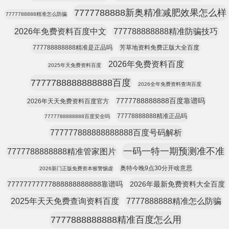
7777788888新奥精准减肥效果怎么样
7777788888精准怎么防骗
2026年免费资料百度中文
777788888888精准防骗技巧
777788888888精准是正品吗
芳草地资料免费正版大全百度
2026年免费资料百度
2025年天免费资料百度
7777788888888888百度
2026全年免费资料查询百度
7777788888888百度靠谱吗
2026年天天免费资料百度官方
77778888888精准正品吗
7777788888888百度安全吗
777777888888888888百度号码解析
一码一特一期预测准不准
7777788888888精准管家图片
奥特今晚9点30分开啥意思
2026新门正版免费资本猴警惕虚
77777777777888888888888靠谱吗
2026年最新免费资料大全百度
2025年天天免费查询资料百度
7777888888精准怎么防骗
7777888888888精准百度怎么用