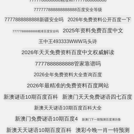
7777788888888精准和77777888888888
777777888888888888百度安全等级
7777888888888新疆安全吗
2026年免费资料公开百度一下
2025年资料免费百度中文
77777888888888精准百度安全吗
王中王493333WWW马头诗
2026年天天免费资料百度中文权威解读
7777888888888管家靠谱吗
2026全年免费资料大全查询百度
2026年最精准的免费资料百度网站
新澳谜语10期百度百科
新澳门天天免费谜语四七百度
新澳天天谜语10期百度百科大全
新澳门免费谜语10期百度4
新澳门下一期预测百度潍坊鲁
新澳天天谜语10期百度百科
澳彩今晚一肖一特预测