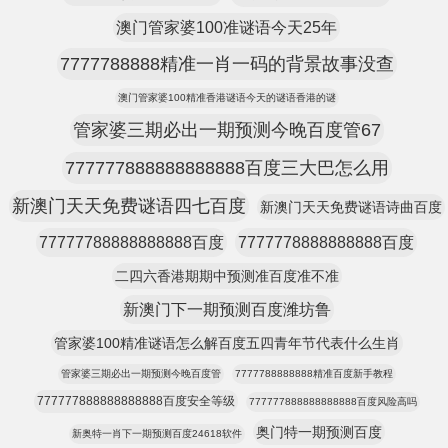
澳门管家婆100准谜语今天25年
7777788888精准一肖一码的背景故事没查
澳门管家婆100精准香港谜语今天的谜语香港的谜
管家婆三期必出一期预测今晚百度管67
777777888888888888百度三大巴怎么用
新澳门天天免费谜语四七百度
新澳门天天免费谜语诗曲百度
77777788888888888百度
7777778888888888百度
二四六香港期期中预测准百度准不准
新澳门下一期预测百度潍坊鲁
管家婆100精准谜语怎么解百度五四青年节代表什么生肖
管家婆三期必出一期预测今晚百度管
7777788888888精准百度新手教程
777777888888888888百度安全等级
777777888888888888百度风险高吗
奥门特一期预测百度
新奥特一肖下一期预测百度24618软件