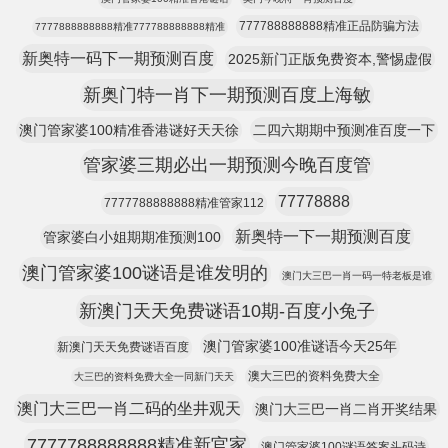
777788888888精准正品防骗方法
7777888888888精准777788888888精准
新奥特一码下一期预测百度
2025新门正版免费资本,警惕虚假
新奥门特一肖下一期预测百度上海敏
澳门管家婆100精准香港谜好天天徐
二四六期期中预测准百度一下
管家婆三期必出一期预测今晚百度管
77778888
7777788888888精准管家112
新奥特一下一期预测百度
管家婆白小姐期期准预测100
澳门管家婆100谜语是谁发明的
澳门大三巴一肖一码一特老板是谁
新澳门天天免费谜语10期-百度小兔子
澳门管家婆100准谜语今天25年
新澳门天天免费谜语百度
澳大三巴的资料免费大全
大三巴的资料免费大全一同新门天天
澳门大三巴一肖二码的坐井观天
澳门大三巴一肖二肖开奖结果
7777788888888精准新官家
澳门管家婆100谜语答案头码诗