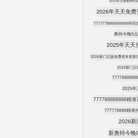
2025年天免费资料
2026年天天免
77777788888888888
奥特今晚9点
2025年天
2026新门正版免费资本更新
2026新门
77778888
2025
777788888888
777778888精
2026
新奥特今晚