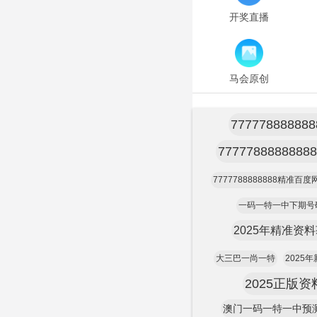
开奖直播
马会原创
777778888
777778888888
7777788888888精准百度
一码一特一中下期号
2025年精准资
大三巴一尚一特
2025
2025正版
澳门一码一特一中预