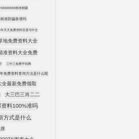
788888888精准精疆
888精准防骗靠谱吗
26年天天免费资料百度与中文
芳草地免费资料大全
5精准资料大全免费
开
三中三免费平码网
5全年免费资料杳询方法是什么呢
料大全最新免费领取
大三巴三肖二二
站
资料100%准吗
新方式是什么
么搜