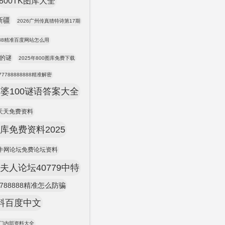
800TK图库大全
8新疆
2026广州传真猜特诗第17期
8888精准百度网站怎么用
天的谜
2025年800图库免费下载
77788888888精准解密
婆100谜语答案大全
年天天免费资料
图库免费资料2025
牛网论坛免费论坛资料
夫人论坛40779中特
7788888精准怎么防骗
资料百度中文
新门内部资料大全