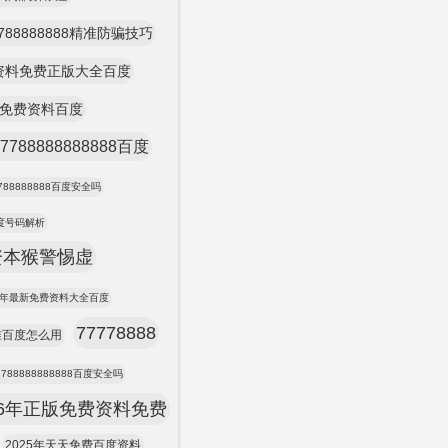
7788888888精准防骗技巧
资料免费正版大全百度
天免费资料百度
77788888888888百度
7788888888百度安全吗
8百度号码解析
资本猴警惕虚
26年最新免费资料大全百度
77778888
8精准百度怎么用
7788888888888百度安全吗
26年正版免费资料免费
2025年天天免费百度资料