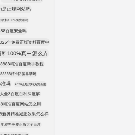
cm是正规网站吗
部资料100%免费准吗
88888百度安全吗
2025年免费正版资料百度中
料100%真中怎么弄
8888888精准百度新手教程
7788888精准防骗靠谱吗
%准吗
2026正版资料免费百度
资料大全3百度百种深度解
8888精准百度网站怎么用
8888新奥精准减肥效果怎么样
草地资料免费正版大全百度