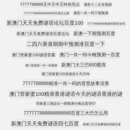
7777788888王中王中王特色亮点
澳彩十二生肖预测
澳彩一肖一码下期预测
777777888888888888百度怎么搜
新澳门天天免费谜语论坛百度100
7777888888精准管家安全吗
新澳一下期预测百度
新澳门天天免费谜语百度论坛
二四六香港期期中预测准百度一下
澳门一肖一特今晚预测一百度
澳门管家婆100谜语答案
新澳门大三巴600图库
澳门管家婆一肖一码预测
澳门管家婆100准谜语今天25年
7777788888精准一肖一码的背景故事没查
澳门管家婆100精准香港谜语今天的谜语香港的谜
管家婆三期必出一期预测今晚百度管67
777777888888888888百度三大巴怎么用
新澳门天天免费谜语四七百度
新澳门天天免费谜语诗曲百度