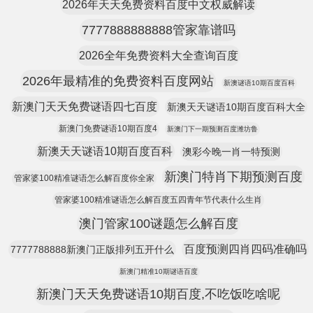
2026年天天免费资料百度中文权威解读
7777888888888管家靠谱吗
2026全年免费资料大全查询百度
2026年最精准的免费资料百度网站
新澳谜语10期百度百科
新澳门天天免费谜语四七百度
新澳天天谜语10期百度百科大全
新澳门免费谜语10期百度4
新澳门下一期预测百度潍坊鲁
新澳天天谜语10期百度百科
澳彩今晚一肖一特预测
新澳门特肖下期预测百度
管家婆100精准谜语怎么解百度你全家
管家婆100精准谜语怎么解百度五四青年节代表什么生肖
澳门管家100谜题怎么解百度
百度预测四肖四码准确吗
7777788888新澳门正版排列五开什么
新澳门精准10期谜语百度
新澳门天天免费谜语10期百度,不吃饭吃啥呢