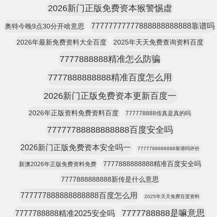
2026新门正版免费资本猴警惕虚
77777777777888888888888靠谱吗
奥特今晚9点30分开啥意思
2026年最新免费资料大全百度
2025年天天免费查询资料百度
7777888888精准怎么防骗
7777888888888精准百度怎么用
2026新门正版免费资本更新百度一
2026年正版资料免费资料百度
777778888传真是真的吗
77777788888888888百度安全吗
2026新门正版免费资本安全吗一
7777788888888靠谱吗评价
7777888888888精准百度安全吗
新澳2026年正版免费资料免费
7777888888888新传是什么意思
777777888888888888百度怎么用
2025年天天免费百度资料
7777788888是嘛意思
7777788888精准2025安全吗