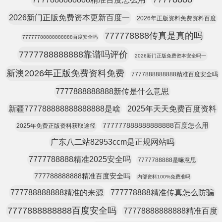
2026新门正版免费资本更新百度一
2026年正版资料免费资料百度
777778888传真是真的吗
77777788888888888百度安全吗
7777788888888靠谱吗评价
2026新门正版免费资本安全吗一
新澳2026年正版免费资料免费
7777888888888精准百度安全吗
7777888888888新传是什么意思
新疆777788888888888888是啥
2025年天天免费百度资料
777777888888888888百度怎么用
2025年免费正版资料获取途径
广东八二站82953ccm是正规网站吗
7777788888精准2025安全吗
7777788888是嘛意思
777788888888精准百度安全吗
内部资料100%免费准吗
777788888888精准的来源
777778888精准传真怎么防骗
7777888888888百度安全吗
77778888888888精准百度