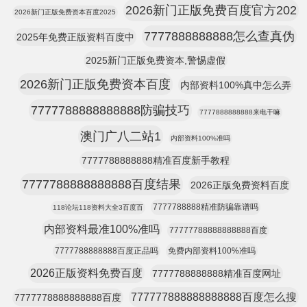
2026新门正版免费百度官方202
2026新门正版免费资本百度2025
7777888888888怎么查真伪
2025年免费正版资料百度中
2025新门正版免费资本,警惕虚假
2026新门正版免费资本百度
内部资料100%真中怎么弄
7777788888888888防骗技巧
7777888888888来电干嘛
澳门广八二站1
内部资料100%准吗
7777788888888精准百度新手教程
7777788888888888百度结果
2026正版免费资料百度
7777788888精准防骗靠谱吗
118论坛118资料大全3百度百
内部资料最准100%准吗
77777788888888888百度
7777788888888百度正品吗
免费内部资料100%准吗
2026正版资料免费百度
7777788888888精准百度网址
777777888888888888百度怎么搜
7777778888888888百度