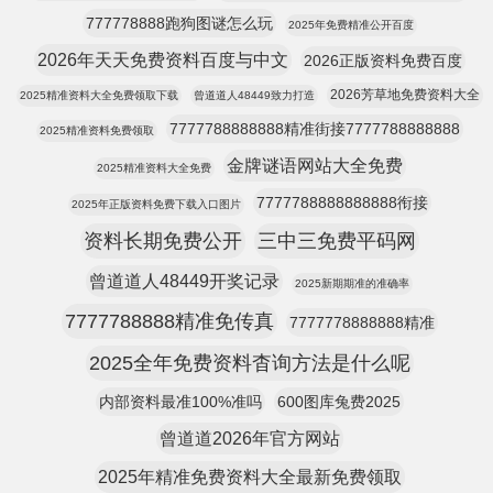
777778888跑狗图谜怎么玩
2025年免费精准公开百度
2026年天天免费资料百度与中文
2026正版资料免费百度
2026芳草地免费资料大全
2025精准资料大全免费领取下载
曾道道人48449致力打造
7777788888888精准街接7777788888888
2025精准资料免费领取
金牌谜语网站大全免费
2025精准资料大全免费
7777788888888888衔接
2025年正版资料免费下载入口图片
资料长期免费公开
三中三免费平码网
曾道道人48449开奖记录
2025新期期准的准确率
7777788888精准免传真
7777778888888精准
2025全年免费资料杳询方法是什么呢
内部资料最准100%准吗
600图库兔费2025
曾道道2026年官方网站
2025年精准免费资料大全最新免费领取