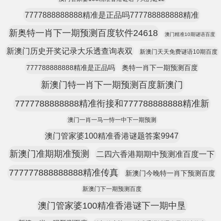
7777888888888精准是正品吗777788888888精准
新奥特一肖下一期预测百度软件24618
澳门精准10期谜语百度
新澳门历史开奖记录大乐透查询表双
新澳门天天免费谜语10期百度
777788888888精准是正品吗
奥特一肖下一期预测百度
新澳门特一肖下一期预测百度新澳门
7777788888888精准衔接和777788888888精准新
澳门一肖一马一恃一中下一期预测
澳门管家婆100精准香港谜题答案9947
新澳门准期期准预测
二四六香港期期中预测准百度一下
777777888888888精准传真
新澳门今晚特一肖下预测百度
新澳门下一期预测百度
澳门管家婆100精准香港谜下一期中垦