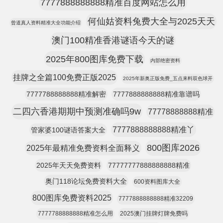
7777888888888精准百度网站怎么用
何仙姑资料兔费大全与2025天天
曾道真人资料精准大全功能介绍
澳门100精准香港谜语今天的谜
2025年800图库免费下载
内部绝密资料
挂牌之全篇100免费正版2025
2025年新奥正版免费_五点来料双色球开
7777788888888精准解密
7777888888888精准靠谱吗
二四六香港期期中预测准确吗9w
77778888888精准
7777888888888精准丫
管家婆100谜语答案大全
800图库2026
2025年最精准免费资料全面释义
2025年天天免费资料
77777777888888888精准
奥门118论坛免费资料大全
600资料图库大全
800图库免费资料2025
7777888888888精准32209
7777788888888精准怎么用
2025澳门挂牌灯牌免费吗