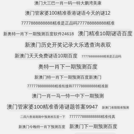
澳门大三巴一肖一码一特大鹏湾美康
澳门管家婆100精准香港谜语今天的谜12
7777888888888精准是正品吗777788888888精准
澳门精准10期谜语百度
新奥特一肖下一期预测百度软件24618
新澳门历史开奖记录大乐透查询表双
新澳门天天免费谜语10期百度
777788888888精准是正品吗
奥特一肖下一期预测百度
新澳门特一肖下一期预测百度新澳门
7777788888888精准衔接和777788888888精准新
澳门一肖一马一恃一中下一期预测
澳门管家婆100精准香港谜题答案9947
新澳门准期期准预测
777777888888888精准传真
二四六香港期期中预测准百度一下
新澳门下一期预测百度
新澳门今晚特一肖下预测百度