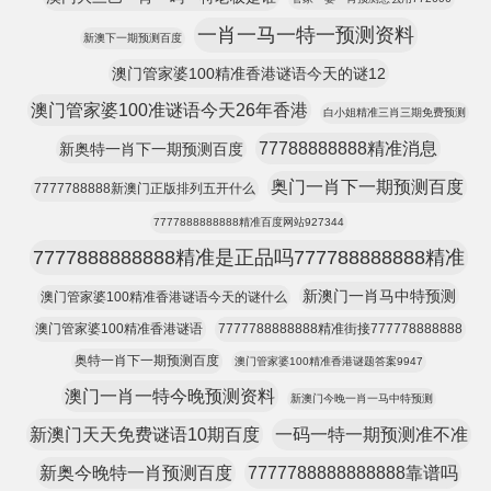
一肖一马一特一预测资料
新澳下一期预测百度
澳门管家婆100精准香港谜语今天的谜12
澳门管家婆100准谜语今天26年香港
白小姐精准三肖三期免费预测
77788888888精准消息
新奥特一肖下一期预测百度
奥门一肖下一期预测百度
7777788888新澳门正版排列五开什么
7777888888888精准百度网站927344
7777888888888精准是正品吗777788888888精准
新澳门一肖马中特预测
澳门管家婆100精准香港谜语今天的谜什么
澳门管家婆100精准香港谜语
7777788888888精准街接777778888888
奥特一肖下一期预测百度
澳门管家婆100精准香港谜题答案9947
澳门一肖一特今晚预测资料
新澳门今晚一肖一马中特预测
新澳门天天免费谜语10期百度
一码一特一期预测准不准
新奥今晚特一肖预测百度
7777788888888888靠谱吗