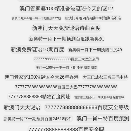
澳门管家婆100精准香港谜语今天的谜12
新澳门今晚四肖期期中特预测准不准
新澳门开六今晚一特一下期预测327期
新澳门天天免费谜语诗曲百度
新奥特一肖下一期预测百度跟新奥免
新澳免费谜语10期百度
新奥特一肖下一期预测百度49
777777888888888888百度三大巴怎么用
澳门一100%一中一特下期预测湖南湖南
澳门管家婆100准谜语今天26年香港
大三巴成都三肖三码中特
777777888888888888百度三大巴77777788888888888
7777788888888精准百度网址
管家婆三期必出一期预测今晚百度管67
新澳门天天谜语
777777888888888888百度安全等级
澳门一肖中特百度预测
新奥特一肖下一期预测百度24618软件
77777788888888888百度安全吗