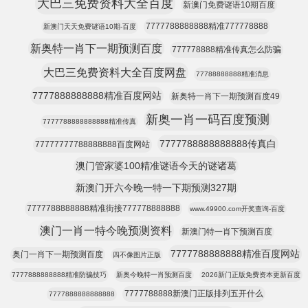
大巴三免费资料大全百度
新澳门免费谜语10期百度
7777788888888精准777778888
新澳门天天免费谜语10期-百度
新奥特一肖下一期预测百度
777778888精准传真怎么防骗
大巴三免费资料大全百度网盘
77788888888精准消息
7777888888888精准百度网站
新奥特一肖下一期预测百度49
新奥一肖一码百度预测
7777788888888888精准传真
7777788888888888传真白
77777777788888888百度网站
澳门管家婆100精准谜语今天的谜诸葛
新澳门开六今晚一特一下期预测327期
7777788888888精准街接777778888888
www.49900.com开奖查询-百度
澳门一肖一特今晚预测资料
新澳门特一肖下预测百度
7777788888888精准百度网站
奥门一肖下一期预测百度
四不像图片正版
7777888888888精准防骗技巧
新奥今晚特一肖预测百度
2026新门正版免费资本更新百度
7777788888新澳门正版排列五开什么
7777888888888888