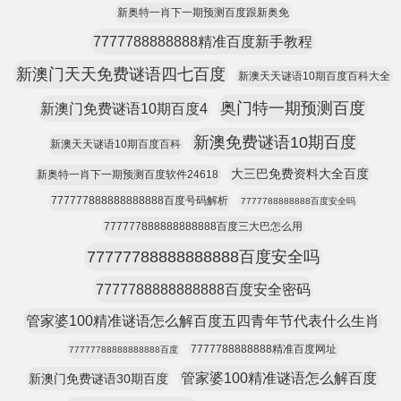
新奥特一肖下一期预测百度跟新奥免
7777788888888精准百度新手教程
新澳门天天免费谜语四七百度
新澳天天谜语10期百度百科大全
奥门特一期预测百度
新澳门免费谜语10期百度4
新澳免费谜语10期百度
新澳天天谜语10期百度百科
大三巴免费资料大全百度
新奥特一肖下一期预测百度软件24618
777777888888888888百度号码解析
7777788888888百度安全吗
777777888888888888百度三大巴怎么用
77777788888888888百度安全吗
7777788888888888百度安全密码
管家婆100精准谜语怎么解百度五四青年节代表什么生肖
7777788888888精准百度网址
77777788888888888百度
管家婆100精准谜语怎么解百度
新澳门免费谜语30期百度