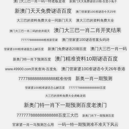
澳门大三巴一肖一码一特老板是谁
新澳门天天免费谜语10期-百度小兔子
新澳门天天免费谜语百度
澳门管家婆100准谜语今天25年
大三巴的资料免费大全一同新门天天
澳大三巴的资料免费大全
澳门大三巴一肖二肖开奖结果
澳门大三巴一肖二码的坐井观天
澳门管家婆100谜语答案头码诗
7777788888888精准新官家
澳门大三巴一肖一码
新澳门免费谜语20期百度
管家婆100精准谜题怎么解百度
澳门精准资料10期谜语百度
新奥门特一肖下预测百度
澳门管家婆100准谜语今天26年香港
www.49900.com开奖查询-百度免.
新奥一肖一期预测
7777888888888888精准传情
管家婆100精准谜语怎么解百度
777777888888888888百度
大三巴的资料免费大全虎略龙韬
新奥门特一肖下一期预测百度老澳门
777777888888888888百度三大巴
新奥门肖下一期预测百度
一码一特一期预测准不准天下风云
官家婆一肖一马预测怎么用