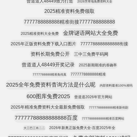
曾道道人48449致力打造
2026芳草地免费资料大全
2025精准资料免费领取
7777788888888精准街接7777788888888
金牌谜语网站大全免费
2025精准资料大全免费
2025年正版资料免费下载入口图片
7777788888888888衔接
资料长期免费公开
三中三免费平码网
曾道道人48449开奖记录
2025新期期准的准确率
7777778888888精准
7777788888精准免传真
2025全年免费资料杳询方法是什么呢
内部资料最准100%准吗
600图库兔费2025
曾道道2026年官方网站
2025年精准免费资料大全最新免费领取
7777788888888精准新传剧
77777788888888888百度
7777888888888精准百度网站
2026年新奥正版免费大全-百度2025年全
大三巴三肖二二