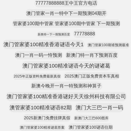
77777888888王中王官方电话
澳门管家一肖一特中下一期预测04期开
管家婆100期中管家 管家婆100期中管家 下一期预测
77778888
新奥特一下一期预测百度
澳门管家婆100精准香港谜语今天1
澳门管家100期谁预测最准
澳门一肖一码一恃预测
新澳门特一肖下预测百度
澳门管家婆100精准谜语今天的谜诸葛
2025澳门正版免费资本车真相
2025年正版资料免费最新真假
新澳今晚开一肖一特预测和神算子
澳门管家婆100精准香港谜好天天徐州科技有限公司
澳管家婆100精准谜语82期
澳门大三巴一肖一码
2025新澳门免费挂牌真假
新澳门大三巴600图库
澳门管家婆100谜语往期
澳门管家婆100精准谜底答案