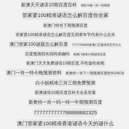
新澳天天谜语10期百度百科
澳彩今晚一肖一特预测
管家婆100精准谜语怎么解百度你全家
新澳门特肖下期预测百度
管家婆100精准谜语怎么解百度五四青年节代表什么生肖
澳门管家100谜题怎么解百度
7777788888新澳门正版排列五开什么
百度预测四肖四码准确吗
新澳门精准10期谜语百度
新澳门天天免费谜语10期百度,不吃饭吃啥呢
澳门一肖一特今晚预测资料
新奥特一肖下一期预测百度软件24618
白小姐精准三肖三期免费预测
新澳谜语10期百度百科大全及答案
新奥特一肖一码一特一中期预测百度
7777777777788888882325
澳门管家婆100精准香港谜语今天的谜什么