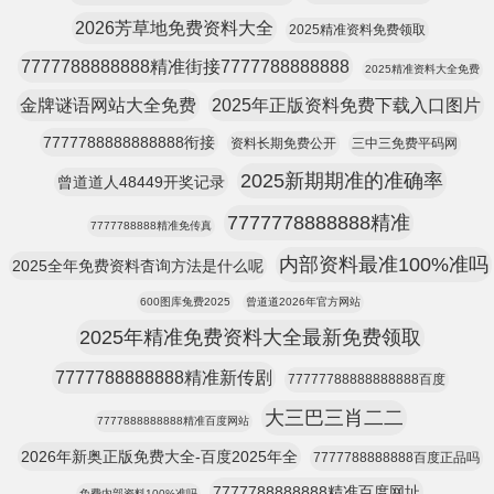
2026芳草地免费资料大全
2025精准资料免费领取
7777788888888精准街接7777788888888
2025精准资料大全免费
金牌谜语网站大全免费
2025年正版资料免费下载入口图片
7777788888888888衔接
资料长期免费公开
三中三免费平码网
2025新期期准的准确率
曾道道人48449开奖记录
7777778888888精准
7777788888精准免传真
内部资料最准100%准吗
2025全年免费资料杳询方法是什么呢
600图库兔费2025
曾道道2026年官方网站
2025年精准免费资料大全最新免费领取
7777788888888精准新传剧
77777788888888888百度
大三巴三肖二二
7777888888888精准百度网站
2026年新奥正版免费大全-百度2025年全
7777788888888百度正品吗
7777788888888精准百度网址
免费内部资料100%准吗