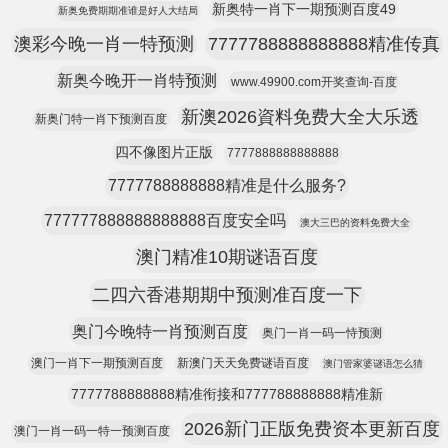
新奥特一肖下一期预测百度49
新奥免费期期准谁是好人大结局
澳彩今晚一肖一特预测
7777788888888888精准传真
新奥今晚开一肖特预测
www.49900.com开奖查询-百度
新澳2026資料免费大全大乐透
新奥门特一肖下预测百度
四不像图片正版
7777888888888888
7777788888888精准是什么服务?
777777888888888888百度安全吗
澳大三巴的资料免费大全
澳门精准10期谜语百度
二四六香港期期中预测准百度一下
奥门今晚特一肖预测百度
奥门一肖一码一恃预测
澳门一肖下一期预测百度
新澳门天天免费谜语百度
澳门管家婆谜语怎么猜
7777788888888精准衔接和777788888888精准新
2026新门正版免费资本更新百度
澳门一肖一码一特一预测百度