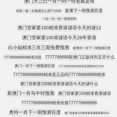
澳门大三巴一肖一码一特老板是谁
新澳下一期预测百度
管家一婆一肖预测怎么用772606
一肖一马一特一预测资料
澳门管家婆100精准香港谜语今天的谜12
澳门管家婆100准谜语今天26年香港
白小姐精准三肖三期免费预测
新奥特一肖下一期预测百度
7777788888新澳门正版排列五开什么
77788888888精准消息
奥门一肖下一期预测百度
7777888888888精准百度网站927344
7777888888888精准是正品吗777788888888精准
澳门管家婆100精准香港谜语今天的谜什么
新澳门一肖马中特预测
澳门管家婆100精准香港谜语
7777788888888精准街接777778888888
奥特一肖下一期预测百度
澳门管家婆100精准香港谜题答案9947