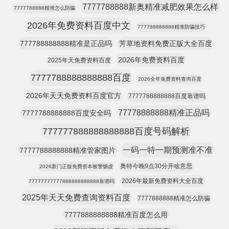
7777788888新奥精准减肥效果怎么样
7777788888精准怎么防骗
2026年免费资料百度中文
777788888888精准防骗技巧
777788888888精准是正品吗
芳草地资料免费正版大全百度
2026年免费资料百度
2025年天免费资料百度
7777788888888888百度
2026全年免费资料查询百度
2026年天天免费资料百度官方
7777788888888百度靠谱吗
77778888888精准正品吗
7777788888888百度安全吗
777777888888888888百度号码解析
一码一特一期预测准不准
7777788888888精准管家图片
奥特今晚9点30分开啥意思
2026新门正版免费资本猴警惕虚
2026年最新免费资料大全百度
77777777777888888888888靠谱吗
2025年天天免费查询资料百度
7777888888精准怎么防骗
7777888888888精准百度怎么用