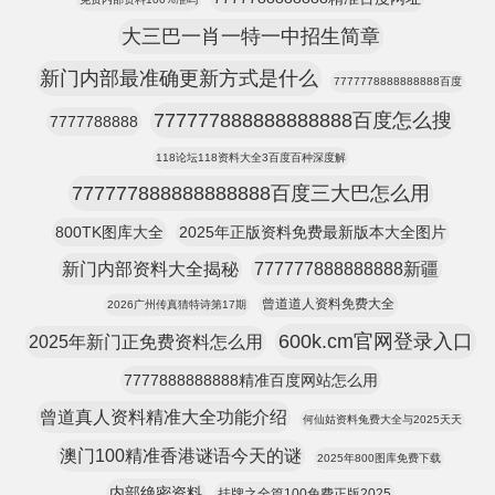
大三巴一肖一特一中招生简章
新门内部最准确更新方式是什么
7777778888888888百度
777777888888888888百度怎么搜
7777788888
118论坛118资料大全3百度百种深度解
777777888888888888百度三大巴怎么用
800TK图库大全
2025年正版资料免费最新版本大全图片
新门内部资料大全揭秘
777777888888888新疆
曾道道人资料免费大全
2026广州传真猜特诗第17期
600k.cm官网登录入口
2025年新门正免费资料怎么用
7777888888888精准百度网站怎么用
曾道真人资料精准大全功能介绍
何仙姑资料兔费大全与2025天天
澳门100精准香港谜语今天的谜
2025年800图库免费下载
内部绝密资料
挂牌之全篇100免费正版2025