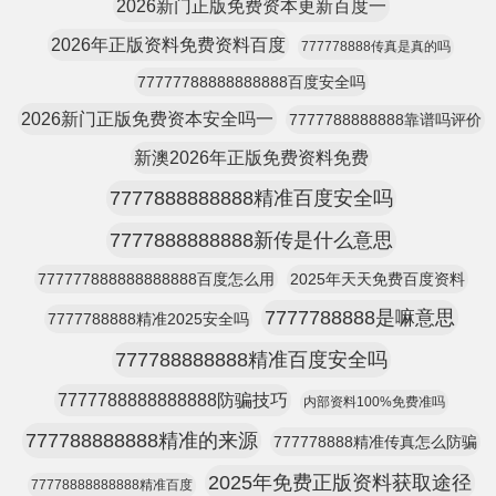
2026新门正版免费资本更新百度一
2026年正版资料免费资料百度
777778888传真是真的吗
77777788888888888百度安全吗
2026新门正版免费资本安全吗一
7777788888888靠谱吗评价
新澳2026年正版免费资料免费
7777888888888精准百度安全吗
7777888888888新传是什么意思
777777888888888888百度怎么用
2025年天天免费百度资料
7777788888是嘛意思
7777788888精准2025安全吗
777788888888精准百度安全吗
7777788888888888防骗技巧
内部资料100%免费准吗
777788888888精准的来源
777778888精准传真怎么防骗
2025年免费正版资料获取途径
77778888888888精准百度