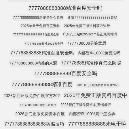
7777888888888精准百度安全吗
7777888888888新传是什么意思
新疆777788888888888888是啥
2025年天天免费百度资料
2025年免费正版资料获取途径
广东八二站82953ccm是正规网站吗
777777888888888888百度怎么用
7777788888是嘛意思
7777788888精准2025安全吗
777788888888精准百度安全吗
内部资料100%免费准吗
777778888精准传真怎么防骗
777788888888精准的来源
7777888888888百度安全吗
77778888888888精准百度
2026新门正版免费资本百度2025
2025年免费正版资料百度中
2026新门正版免费百度官方202
2025新门正版免费资本,警惕虚假
7777888888888怎么查真伪
2026新门正版免费资本百度
内部资料100%真中怎么弄
7777888888888来电干嘛
7777788888888888防骗技巧