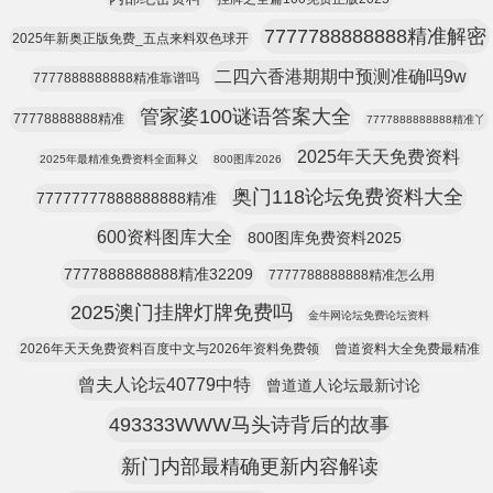
7777788888888精准解密
2025年新奥正版免费_五点来料双色球开
二四六香港期期中预测准确吗9w
7777888888888精准靠谱吗
管家婆100谜语答案大全
77778888888精准
7777888888888精准丫
2025年天天免费资料
2025年最精准免费资料全面释义
800图库2026
奥门118论坛免费资料大全
77777777888888888精准
600资料图库大全
800图库免费资料2025
7777888888888精准32209
7777788888888精准怎么用
2025澳门挂牌灯牌免费吗
金牛网论坛免费论坛资料
2026年天天免费资料百度中文与2026年资料免费领
曾道资料大全免费最精准
曾夫人论坛40779中特
曾道道人论坛最新讨论
493333WWW马头诗背后的故事
新门内部最精确更新内容解读