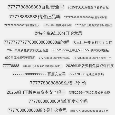
7777788888888百度安全吗
2025年天天免费查询资料百度
77778888888精准正品吗
777777888888888888百度号码解析
7777788888888精准管家图片
一码一特一期预测准不准
2026新门正版免费资本猴警惕虚
奥特今晚9点30分开啥意思
77777777777888888888888靠谱吗
大三巴免费资料大全百度
2026年最新免费资料大全百度
555525oom王中王5555555的寓意和象征
600图库免费资料百度
7777888888精准怎么防骗
7777888888888精准百度怎么用
77778888
2026年正版资料免费资料百度
2026新门正版免费资本更新百度一
77777788888888888百度安全吗
777778888传真是真的吗
7777788888888靠谱吗评价
2026新门正版免费资本安全吗一
新澳2026年正版免费资料免费
7777888888888精准百度安全吗
7777888888888新传是什么意思
新疆777788888888888888是啥