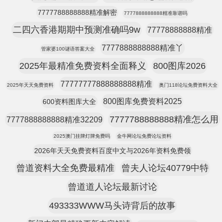
7777788888888精准解密
7777888888888精准靠谱吗
二四六香港期期中预测准确吗9w
77778888888精准
7777888888888精准丫
管家婆100谜语答案大全
2025年最精准免费资料全面释义
800图库2026
77777777888888888精准
2025年天天免费资料
奥门118论坛免费资料大全
800图库免费资料2025
600资料图库大全
7777788888888精准怎么用
7777888888888精准32209
2025澳门挂牌灯牌免费吗
金牛网论坛免费论坛资料
2026年天天免费资料百度中文与2026年资料免费领
曾道资料大全免费最精准
曾夫人论坛40779中特
曾道道人论坛最新讨论
493333WWW马头诗背后的故事