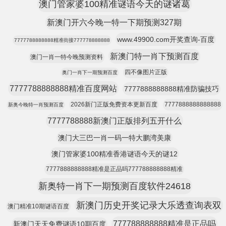
澳门管家婆100精准谜语今天的谜诸葛
新澳门开六今晚一特一下期预测327期
www.49900.com开奖查询-百度
7777788888888精准街接777778888888
新澳门特一肖下预测百度
澳门一肖一特今晚预测资料
四不像图片正版
奥门一肖下一期预测百度
7777788888888精准百度网站
7777888888888精准防骗技巧
2026新门正版免费资本更新百度
7777888888888888
新奥今晚特一肖预测百度
7777788888新澳门正版排列五开什么
澳门大三巴一肖一码一特大鹏湾美康
澳门管家婆100精准香港谜语今天的谜12
7777888888888精准是正品吗777788888888精准
新奥特一肖下一期预测百度软件24618
新澳门历史开奖记录大乐透查询表双
澳门精准10期谜语百度
777788888888精准是正品吗
新澳门天天免费谜语10期百度