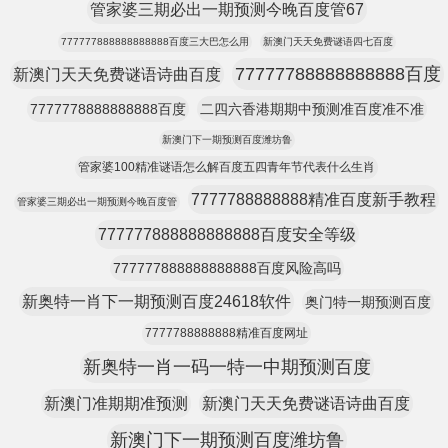
管家婆三期必出一期预测今晚百度管67
777777888888888888百度三大巴怎么用
新澳门天天免费谜语四七百度
77777788888888888百度
新澳门天天免费谜语诗曲百度
7777778888888888百度
二四六香港期期中预测准百度准不准
新澳门下一期预测百度潍坊鲁
管家婆100精准谜语怎么解百度五四青年节代表什么生肖
7777788888888精准百度新手教程
管家婆三期必出一期预测今晚百度管
777777888888888888百度安全等级
777777888888888888百度风险高吗
新奥特一肖下一期预测百度24618软件
奥门特一期预测百度
7777788888888精准百度网址
新奥特一肖一码一特一中期预测百度
新澳门准期期准预测
新澳门天天免费谜语诗曲百度
新澳门下一期预测百度潍坊鲁