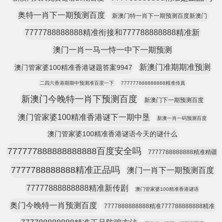
奥特一肖下一期预测百度
新澳门特一肖下一期预测百度新澳门
7777788888888精准衔接和777788888888精准新
澳门一肖一马一恃一中下一期预测
新澳门准期期准预测
澳门管家婆100精准香港谜题答案9947
二四六香港期期中预测准百度一下
777777888888888精准传真
新澳门今晚特一肖下预测百度
新澳门下一期预测百度
澳门管家婆100精准香港谜下一期中垦
新澳一肖一码预测百度
澳门管家婆100精准香港谜语今天的谜什么
777777888888888888百度安全吗
7777788888888精准精疆
7777788888888精准正品吗
澳门一肖下一期预测百度
77777888888888精准新传剧
澳门管家婆100精准香港谜语
奥门今晚特一肖预测百度
7777888888888精准777788888888精准