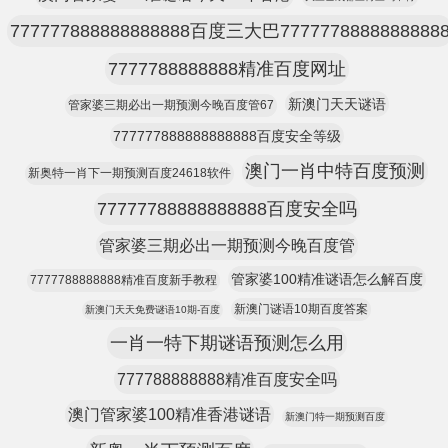
777777888888888888百度三大巴7777778888888888
7777788888888精准百度网址
新澳门天天谜语
管家婆三期必出一期预测今晚百度管67
777777888888888888百度安全等级
澳门一肖中特百度预测
新奥特一肖下一期预测百度24618软件
77777788888888888百度安全吗
管家婆三期必出一期预测今晚百度管
管家婆100精准谜语怎么解百度
7777788888888精准百度新手教程
新澳门谜语10期百度答案
新澳门天天免费谜语10期-百度
一肖一特下期谜语预测怎么用
777788888888精准百度安全吗
澳门管家婆100精准香港谜语
新澳门特一期预测百度