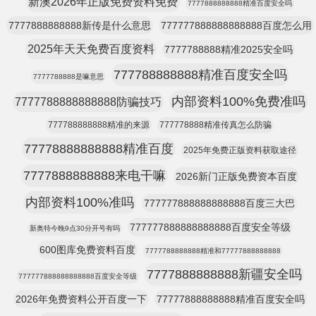
新澳2026年正版免费资料免费
7777888888888精准百度安全吗
7777888888888新传是什么意思
777777888888888888百度怎么用
2025年天天免费百度资料
7777788888精准2025安全吗
777788888888精准百度安全吗
7777788888是嘛意思
内部资料100%免费准吗
7777788888888888防骗技巧
777788888888精准的来源
777778888精准传真怎么防骗
77778888888888精准百度
2025年免费正版资料获取途径
7777888888888来电干嘛
2026新门正版免费资本百度
内部资料100%准吗
777777888888888888百度三大巴
777777888888888888百度安全等级
新奥特今晚9点30分开号有吗
600图库免费资料百度
7777788888888精准和77777888888888
7777888888888新疆安全吗
777777888888888888百度安全等级
2026年免费资料公开百度一下
77777888888888精准百度安全吗