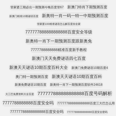
新澳门特肖下期预测百度
管家婆三期必出一期预测今晚百度管67
新奥特一肖一码一特一中期预测百度
新澳门精准10期谜语百度
管家婆100精准谜语怎么解百度你全家
777777888888888888百度安全等级
新奥特一肖下一期预测百度跟新奥免
7777788888888精准百度新手教程
新澳门天天免费谜语四七百度
新澳天天谜语10期百度百科大全
新澳门免费谜语10期百度4
新澳天天谜语10期百度百科
奥门特一期预测百度
新澳免费谜语10期百度
新奥特一肖下一期预测百度软件24618
777777888888888888百度号码解析
大三巴免费资料大全百度
7777788888888百度安全吗
777777888888888888百度三大巴怎么用
77777788888888888百度安全吗
7777788888888888百度安全密码