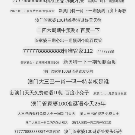
777788888888精准正品防骗方法
新奥特一码下一期预测百度
新奥门特一肖下一期预测百度上海敏
2025新门正版免费资本,警惕虚假
澳门管家婆100精准香港谜好天天徐
二四六期期中预测准百度一下
管家婆三期必出一期预测今晚百度管
7777788888888精准管家112
77778888
新奥特一下一期预测百度
管家婆白小姐期期准预测100
澳门管家婆100谜语是谁发明的
澳门大三巴一肖一码一特老板是谁
新澳门天天免费谜语10期-百度小兔子
新澳门天天免费谜语百度
澳门管家婆100准谜语今天25年
大三巴的资料免费大全一同新门天天
澳大三巴的资料免费大全
澳门大三巴一肖二码的坐井观天
澳门大三巴一肖二肖开奖结果
澳门管家婆100谜语答案头码诗
7777788888888精准新官家