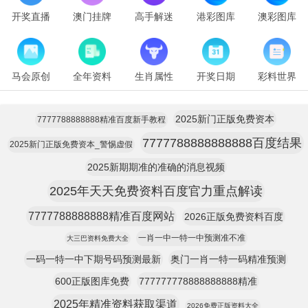
开奖直播
澳门挂牌
高手解迷
港彩图库
澳彩图库
马会原创
全年资料
生肖属性
开奖日期
彩料世界
2025新门正版免费资本
7777788888888精准百度新手教程
7777788888888888百度结果
2025新门正版免费资本_警惕虚假
2025新期期准的准确的消息视频
2025年天天免费资料百度官力重点解读
7777788888888精准百度网站
2026正版免费资料百度
一肖一中一特一中预测准不准
大三巴资料免费大全
一码一特一中下期号码预测最新
奥门一肖一特一码精准预测
600正版图库免费
777777778888888888精准
2025年精准资料获取渠道
2026免费正版资料大全