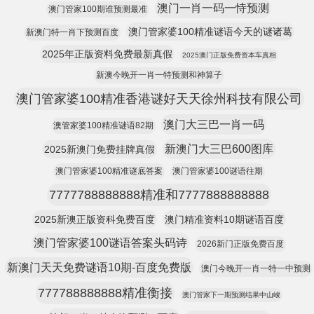
澳门一肖一码一恃预测
澳门管家100期谁预测最准
澳门管家婆100精准谜语今天的谜诸葛
新澳门特一肖下预测百度
2025年正版资料免费最新真假
2025澳门正版免费资本车真相
新澳今晚开一肖一特预测和神算子
澳门管家婆100精准香港谜好天天徐州科技有限公司
澳门大三巴一肖一码
澳管家婆100精准谜语82期
新澳门大三巴600图库
2025新澳门免费挂牌真假
澳门管家婆100精准谜底答案
澳门管家婆100谜语往期
7777788888888精准和7777888888888
2025新澳正版资科免费百度
澳门精准资料10期谜语百度
澳门管家婆100谜语答案头码诗
2026新门正版免费百度
新澳门天天免费谜语10期-百度免费版
澳门今晚开一肖一特一中预测
777788888888精准衡接
澳门管家下一期预测结果中山峻