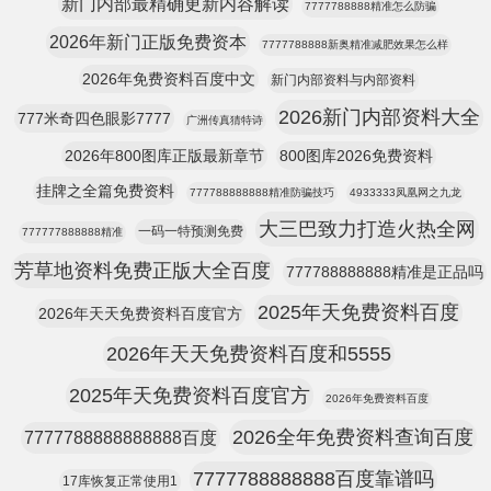
新门内部最精确更新内容解读
7777788888精准怎么防骗
2026年新门正版免费资本
7777788888新奥精准减肥效果怎么样
2026年免费资料百度中文
新门内部资料与内部资料
2026新门内部资料大全
777米奇四色眼影7777
广洲传真猜特诗
2026年800图库正版最新章节
800图库2026免费资料
挂牌之全篇免费资料
777788888888精准防骗技巧
4933333凤凰网之九龙
大三巴致力打造火热全网
一码一特预测免费
777777888888精准
芳草地资料免费正版大全百度
777788888888精准是正品吗
2025年天免费资料百度
2026年天天免费资料百度官方
2026年天天免费资料百度和5555
2025年天免费资料百度官方
2026年免费资料百度
2026全年免费资料查询百度
7777788888888888百度
7777788888888百度靠谱吗
17库恢复正常使用1