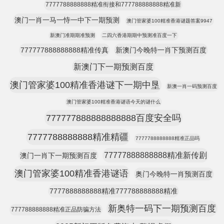
7777788888888精准衔接和777788888888精准新
澳门一肖一马一恃一中下一期预测
澳门管家婆100精准香港谜题答案9947
新澳门准期期准预测
二四六香港期期中预测准百度一下
777777888888888精准传真
新澳门今晚特一肖下预测百度
新澳门下一期预测百度
澳门管家婆100精准香港谜下一期中垦
新澳一肖一码预测百度
澳门管家婆100精准香港谜语今天的谜什么
777777888888888888百度安全吗
7777788888888精准精疆
7777788888888精准正品吗
77777888888888精准新传剧
澳门一肖下一期预测百度
澳门管家婆100精准香港谜语
奥门今晚特一肖预测百度
7777888888888精准777788888888精准
新奥特一码下一期预测百度
777788888888精准正品防骗方法