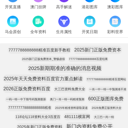
开奖直播
澳门挂牌
高手解迷
港彩图库
澳彩图库
马会原创
全年资料
生肖属性
开奖日期
彩料世界
2025新门正版免费资本
7777788888888精准百度新手教程
2025新门正版免费资本_警惕虚假
7777788888888888百度结果
2025新期期准的准确的消息视频
2025年天天免费资料百度官力重点解读
7777788888888精准百度网站
2026正版免费资料百度
大三巴资料免费大全
一肖一中一特一中预测准不准
600正版图库免费
一码一特一中下期号码预测最新
奥门一肖一特一码精准预测
777777778888888888精准
2025年精准资料获取渠道
2026免费正版资料大全
481111横富网
118论坛118资料大全3百度百
大三巴一尚一特
新门内资料免费公开
2025年新门正版免费资料