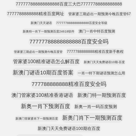
777777888888888888百度三大巴77777788888888888
7777788888888精准百度网址
管家婆三期必出一期预测今晚百度管67
新澳门天天谜语
777777888888888888百度安全等级
澳门一肖中特百度预测
新奥特一肖下一期预测百度24618软件
77777788888888888百度安全吗
7777788888888精准百度新手教程
管家婆三期必出一期预测今晚百度管
管家婆100精准谜语怎么解百度
新澳门天天免费谜语10期-百度
新澳门谜语10期百度答案
一肖一特下期谜语预测怎么用
777788888888精准百度安全吗
澳门管家婆100精准香港谜语
新澳门特一期预测百度
新奥一肖下预测百度
新奥一肖一码百度预测
新奥门肖下一期预测百度
新澳门管家婆肖下一期预测百度
新澳门天天免费谜语100期在百度