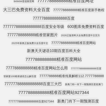
7777788888888精准百度网址
949494曾道救世网
大三巴免费资料大全百度
7777788888888精准百度新手教程
7777788888888888百度
777777888888888888百度安全等级
600图库免费资料百度
7777788888888精准管家图片
2026正版资料大全免费百度中文宫方
7777788888888精准百度网站
2025年新奥正版免费大全百度中文
新澳天天谜语10期百度百科大全
7777888888888精准百度网站
7777888888888精准百度网站怎么用
777777888888888888百度
7777788888精准传真解析112.7777788888
管家婆100精准谜语怎么解百度
777777888888888888百度三大巴
新奥门特一肖下一期预测百度老澳门
7777888888888精准百度网站927344
新奥门肖下一期预测百度
777777888888888888百度927344