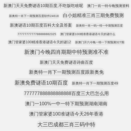
新澳门天天免费谜语10期百度,不吃饭吃啥呢
澳门一肖一特今晚预测资料
白小姐精准三肖三期免费预测
新奥特一肖下一期预测百度软件24618
新澳谜语10期百度百科大全及答案
新奥特一肖一码一特一中期预测百度
7777777777788888882325
澳门管家婆100精准香港谜语今天的谜什么
澳门管家婆100精准香港谜语今天的谜12
新澳门开六今晚一特一下期预测327期
新澳门今晚四肖期期中特预测准不准
新澳门天天免费谜语诗曲百度
新奥特一肖下一期预测百度跟新奥免
新澳免费谜语10期百度
新奥特一肖下一期预测百度49
777777888888888888百度三大巴怎么用
澳门一100%一中一特下期预测湖南湖南
澳门管家婆100准谜语今天26年香港
大三巴成都三肖三码中特