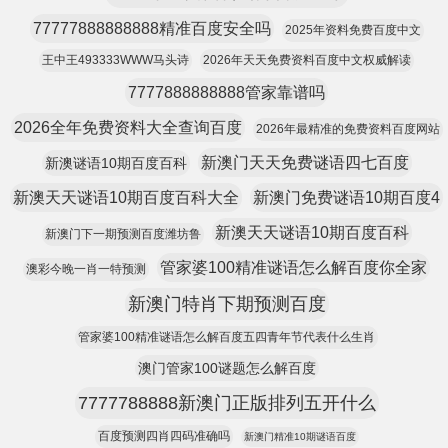
77777888888888精准百度安全吗
2025年资料免费百度中文
王中王493333WWW马头诗
2026年天天免费资料百度中文权威解读
7777888888888管家靠谱吗
2026全年免费资料大全查询百度
2026年最精准的免费资料百度网站
新澳门天天免费谜语四七百度
新澳谜语10期百度百科
新澳天天谜语10期百度百科大全
新澳门免费谜语10期百度4
新澳天天谜语10期百度百科
新澳门下一期预测百度潍坊鲁
管家婆100精准谜语怎么解百度你全家
澳彩今晚一肖一特预测
新澳门特肖下期预测百度
管家婆100精准谜语怎么解百度五四青年节代表什么生肖
澳门管家100谜题怎么解百度
7777788888新澳门正版排列五开什么
百度预测四肖四码准确吗
新澳门精准10期谜语百度