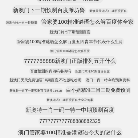
新澳门下一期预测百度潍坊鲁
新澳天天谜语10期百度百科
管家婆100精准谜语怎么解百度你全家
澳彩今晚一肖一特预测
新澳门特肖下期预测百度
管家婆100精准谜语怎么解百度五四青年节代表什么生肖
澳门管家100谜题怎么解百度
7777788888新澳门正版排列五开什么
百度预测四肖四码准确吗
新澳门精准10期谜语百度
新澳门天天免费谜语10期百度,不吃饭吃啥呢
澳门一肖一特今晚预测资料
白小姐精准三肖三期免费预测
新奥特一肖下一期预测百度软件24618
新澳谜语10期百度百科大全及答案
新奥特一肖一码一特一中期预测百度
7777777777788888882325
澳门管家婆100精准香港谜语今天的谜什么