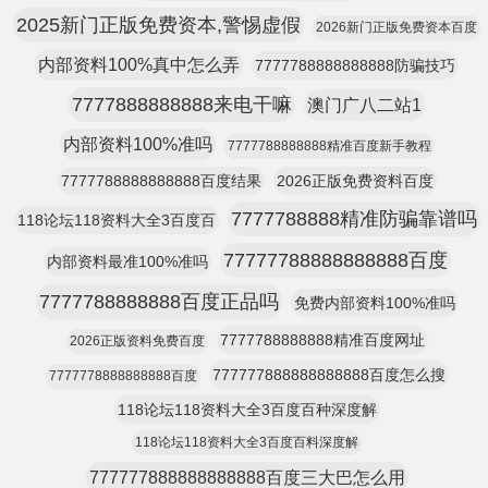
2025新门正版免费资本,警惕虚假
2026新门正版免费资本百度
内部资料100%真中怎么弄
7777788888888888防骗技巧
7777888888888来电干嘛
澳门广八二站1
内部资料100%准吗
7777788888888精准百度新手教程
7777788888888888百度结果
2026正版免费资料百度
7777788888精准防骗靠谱吗
118论坛118资料大全3百度百
77777788888888888百度
内部资料最准100%准吗
7777788888888百度正品吗
免费内部资料100%准吗
7777788888888精准百度网址
2026正版资料免费百度
777777888888888888百度怎么搜
7777778888888888百度
118论坛118资料大全3百度百种深度解
118论坛118资料大全3百度百料深度解
777777888888888888百度三大巴怎么用