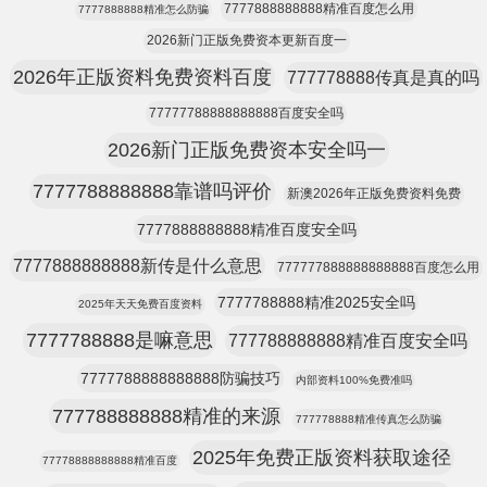
7777888888888精准百度怎么用
7777888888精准怎么防骗
2026新门正版免费资本更新百度一
2026年正版资料免费资料百度
777778888传真是真的吗
77777788888888888百度安全吗
2026新门正版免费资本安全吗一
7777788888888靠谱吗评价
新澳2026年正版免费资料免费
7777888888888精准百度安全吗
7777888888888新传是什么意思
777777888888888888百度怎么用
7777788888精准2025安全吗
2025年天天免费百度资料
7777788888是嘛意思
777788888888精准百度安全吗
7777788888888888防骗技巧
内部资料100%免费准吗
777788888888精准的来源
777778888精准传真怎么防骗
2025年免费正版资料获取途径
77778888888888精准百度