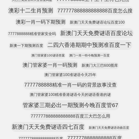
澳彩十二生肖预测
777777888888888888百度怎么搜
澳彩一肖一码下期预测
新澳门天天免费谜语论坛百度100
新澳门天天免费谜语百度论坛
7777888888精准管家安全吗
二四六香港期期中预测准百度一下
新澳一下期预测百度
澳门管家婆100谜语答案
澳门一肖一特今晚预测一百度
澳门管家婆一肖一码预测
新澳门大三巴600图库
澳门管家婆100准谜语今天25年
7777788888精准一肖一码的背景故事没查
澳门管家婆100精准香港谜语今天的谜语香港的谜
管家婆三期必出一期预测今晚百度管67
777777888888888888百度三大巴怎么用
新澳门天天免费谜语四七百度
新澳门天天免费谜语诗曲百度
7777778888888888百度
77777788888888888百度