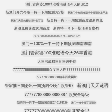
澳门管家婆100精准香港谜语今天的谜12
新澳门开六今晚一特一下期预测327期
新澳门今晚四肖期期中特预测准不准
新奥特一肖下一期预测百度跟新奥免
新澳门天天免费谜语诗曲百度
新澳免费谜语10期百度
新奥特一肖下一期预测百度49
777777888888888888百度三大巴怎么用
澳门一100%一中一特下期预测湖南湖南
澳门管家婆100准谜语今天26年香港
大三巴成都三肖三码中特
777777888888888888百度三大巴77777788888888888
7777788888888精准百度网址
新澳门天天谜语
管家婆三期必出一期预测今晚百度管67
777777888888888888百度安全等级
新奥特一肖下一期预测百度24618软件
澳门一肖中特百度预测
77777788888888888百度安全吗