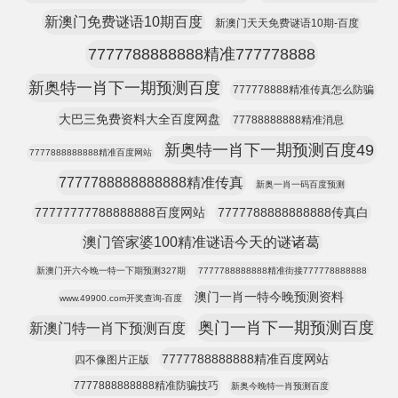
新澳门免费谜语10期百度
新澳门天天免费谜语10期-百度
7777788888888精准777778888
新奥特一肖下一期预测百度
777778888精准传真怎么防骗
大巴三免费资料大全百度网盘
77788888888精准消息
新奥特一肖下一期预测百度49
7777888888888精准百度网站
7777788888888888精准传真
新奥一肖一码百度预测
77777777788888888百度网站
7777788888888888传真白
澳门管家婆100精准谜语今天的谜诸葛
新澳门开六今晚一特一下期预测327期
7777788888888精准街接777778888888
澳门一肖一特今晚预测资料
www.49900.com开奖查询-百度
奥门一肖下一期预测百度
新澳门特一肖下预测百度
7777788888888精准百度网站
四不像图片正版
7777888888888精准防骗技巧
新奥今晚特一肖预测百度