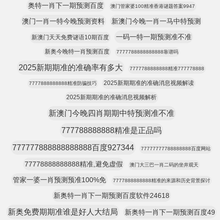
奥特一肖下一期预测百度
澳门管家婆100精准香港谜题答案9947
澳门一肖一特今晚预测资料
新澳门今晚一肖一马中特预测
一码一特一期预测准不准
新澳门天天免费谜语10期百度
新奥今晚特一肖预测百度
7777788888888888靠谱吗
2025新期期准的准确率有多大
7777788888888精准777778888
2025新期期准的准确消息视频解读
7777888888888精准防骗技巧
2025新期期准的准确消息视频解析
新澳门今晚四肖期期中特预测准不准
777788888888精准是正品吗
777777888888888888百度927344
77777777788888888百度网站
77778888888888精准,避免虚假
澳门大三巴一肖二码的坐井观天
管家一婆一肖预测预准100%免
7777888888888精准的来源和历史背景探讨
新奥特一肖下一期预测百度软件24618
新奥免费期期准谁是好人大结局
新奥特一肖下一期预测百度49