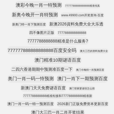
澳彩今晚一肖一特预测
7777788888888888精准传真
新奥今晚开一肖特预测
www.49900.com开奖查询-百度
新澳2026資料免费大全大乐透
新奥门特一肖下预测百度
四不像图片正版
7777888888888888
7777788888888精准是什么服务?
777777888888888888百度安全吗
澳大三巴的资料免费大全
澳门精准10期谜语百度
二四六香港期期中预测准百度一下
奥门今晚特一肖预测百度
奥门一肖一码一恃预测
澳门一肖下一期预测百度
新澳门天天免费谜语百度
澳门管家婆谜语怎么猜
7777788888888精准衔接和777788888888精准新
澳门一肖一码一特一预测百度
2026新门正版免费资本更新百度
澳门大三巴一肖二肖开奖结果