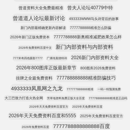
曾夫人论坛40779中特
曾道资料大全免费最精准
曾道道人论坛最新讨论
493333WWW马头诗背后的故事
新门内部最精确更新内容解读
7777788888精准怎么防骗
7777788888新奥精准减肥效果怎么样
2026年新门正版免费资本
新门内部资料与内部资料
2026年免费资料百度中文
2026新门内部资料大全
777米奇四色眼影7777
广洲传真猜特诗
2026年800图库正版最新章节
800图库2026免费资料
777788888888精准防骗技巧
挂牌之全篇免费资料
4933333凤凰网之九龙
777777888888精准
一码一特预测免费
大三巴致力打造火热全网
芳草地资料免费正版大全百度
777788888888精准是正品吗
2026年天天免费资料百度官方
2025年天免费资料百度
2026年天天免费资料百度和5555
2025年天免费资料百度官方
7777788888888888百度
2026年免费资料百度