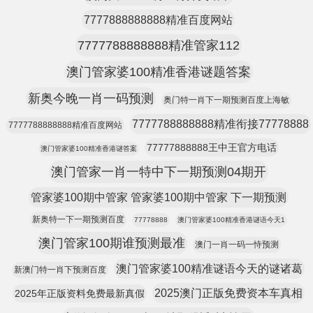
7777888888888精准百度网站
7777788888888精准管家112
澳门管家婆100精准香港谜题答案
新奥今晚一肖一码预测
奥门特一肖下一期预测百度上海敏
7777788888888精准衔接77778888
7777788888888精准百度网站
77777888888王中王官方电话
澳门管家婆100精准香港谜答案
澳门管家一肖一特中下一期预测04期开
管家婆100期中管家 管家婆100期中管家 下一期预测
新奥特一下一期预测百度
77778888
澳门管家婆100精准香港谜语今天1
澳门管家100期谁预测最准
澳门一肖一码一恃预测
澳门管家婆100精准谜语今天的谜诸葛
新澳门特一肖下预测百度
2025澳门正版免费资本车真相
2025年正版资料免费最新真假