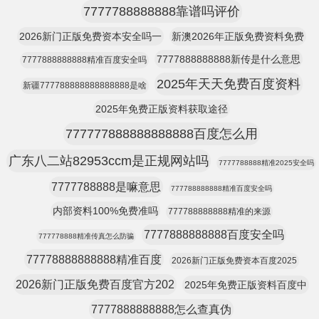
7777788888888靠谱吗评价
2026新门正版免费资本安全吗一
新澳2026年正版免费资料免费
7777888888888新传是什么意思
7777888888888精准百度安全吗
2025年天天免费百度资料
新疆777788888888888888是啥
2025年免费正版资料获取途径
777777888888888888百度怎么用
广东八二站82953ccm是正规网站吗
7777788888精准2025安全吗
7777788888是嘛意思
777788888888精准百度安全吗
内部资料100%免费准吗
777788888888精准的来源
7777888888888百度安全吗
777778888精准传真怎么防骗
77778888888888精准百度
2026新门正版免费资本百度2025
2026新门正版免费百度官方202
2025年免费正版资料百度中
7777888888888怎么查真伪