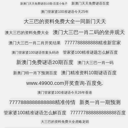
新澳门天天免费谜语百度
新澳门天天免费谜语10期-百度小兔子
澳门管家婆100准谜语今天25年
大三巴的资料免费大全一同新门天天
澳门大三巴一肖二码的坐井观天
澳大三巴的资料免费大全
7777788888888精准新官家
澳门大三巴一肖二肖开奖结果
管家婆100精准谜题怎么解百度
澳门管家婆100谜语答案头码诗
新澳门免费谜语20期百度
澳门大三巴一肖一码
澳门精准资料10期谜语百度
新奥门特一肖下预测百度
www.49900.com开奖查询-百度免.
澳门管家婆100准谜语今天26年香港
7777888888888888精准传情
新奥一肖一期预测
管家婆100精准谜语怎么解百度
777777888888888888百度
大三巴的资料免费大全虎略龙韬