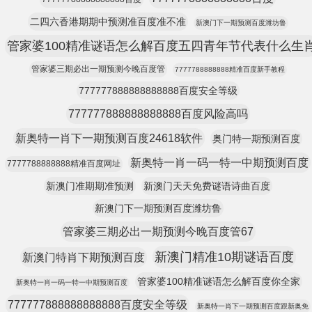
二四六香港期期中预测准百度准不准
新澳门下一期预测百度潍坊鲁
管家婆100精准谜语怎么解百度五四青年节代表什么生
管家婆三期必出一期预测今晚百度管
7777788888888精准百度新手教程
777777888888888888百度安全等级
777777888888888888百度风险高吗
新奥特一肖下一期预测百度24618软件
奥门特一期预测百度
新奥特一肖一码一特一中期预测百度
7777788888888精准百度网址
新澳门准期期准预测
新澳门天天免费谜语诗曲百度
新澳门下一期预测百度潍坊鲁
管家婆三期必出一期预测今晚百度管67
新澳门精准10期谜语百度
新澳门特肖下期预测百度
管家婆100精准谜语怎么解百度你全家
新奥特一肖一码一特一中期预测百度
777777888888888888百度安全等级
新奥特一肖下一期预测百度跟新奥免