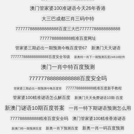
澳门管家婆100准谜语今天26年香港
大三巴成都三肖三码中特
777777888888888888百度三大巴77777788888888888
7777788888888精准百度网址
管家婆三期必出一期预测今晚百度管67
新澳门天天谜语
777777888888888888百度安全等级
新奥特一肖下一期预测百度24618软件
澳门一肖中特百度预测
77777788888888888百度安全吗
7777788888888精准百度新手教程
管家婆三期必出一期预测今晚百度管
管家婆100精准谜语怎么解百度
新澳门天天免费谜语10期-百度
新澳门谜语10期百度答案
一肖一特下期谜语预测怎么用
777788888888精准百度安全吗
澳门管家婆100精准香港谜语
新奥一肖一码百度预测
新奥一肖下预测百度
新澳门特一期预测百度