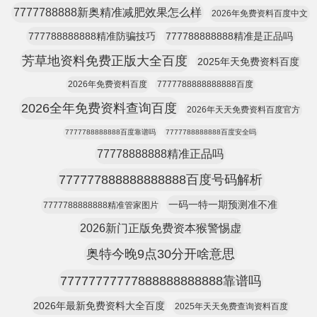
7777788888新奥精准减肥效果怎么样
2026年免费资料百度中文
777788888888精准防骗技巧
777788888888精准是正品吗
芳草地资料免费正版大全百度
2025年天免费资料百度
2026年免费资料百度
7777788888888888百度
2026全年免费资料查询百度
2026年天天免费资料百度官方
7777788888888百度靠谱吗
7777788888888百度安全吗
77778888888精准正品吗
777777888888888888百度号码解析
一码一特一期预测准不准
7777788888888精准管家图片
2026新门正版免费资本猴警惕虚
奥特今晚9点30分开啥意思
77777777777888888888888靠谱吗
2026年最新免费资料大全百度
2025年天天免费查询资料百度