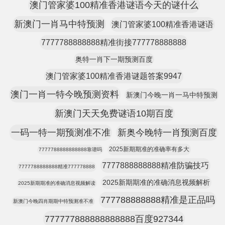
澳门管家婆100精准香港谜语今天的谜什么
新澳门一肖马中特预测
澳门管家婆100精准香港谜语
7777788888888精准街接777778888888
奥特一肖下一期预测百度
澳门管家婆100精准香港谜题答案9947
澳门一肖一特今晚预测资料
新澳门今晚一肖一马中特预测
新澳门天天免费谜语10期百度
一码一特一期预测准不准
新奥今晚特一肖预测百度
2025新期期准的准确率有多大
7777788888888888靠谱吗
7777888888888精准防骗技巧
7777788888888精准777778888
2025新期期准的准确消息视频解析
2025新期期准的准确消息视频解读
777788888888精准是正品吗
新澳门今晚四肖期期中特预测准不准
777777888888888888百度927344