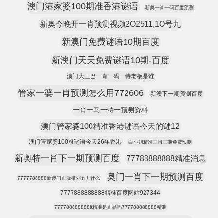
澳门港家婆100期准香港谜语
新奥一肖一码百度预测
新奥今晚开一肖预测视频2O2511,1O号九
新澳门免费谜语10期百度
新澳门天天免费谜语10期-百度
澳门大三巴一肖一码一特老板是谁
管家一婆一肖预测怎么用772606
新澳下一期预测百度
一肖一马一特一预测资料
澳门管家婆100精准香港谜语今天的谜12
澳门管家婆100准谜语今天26年香港
白小姐精准三肖三期免费预测
新奥特一肖下一期预测百度
77788888888精准消息
奥门一肖下一期预测百度
7777788888新澳门正版排列五开什么
7777888888888精准百度网站927344
7777888888888精准是正品吗777788888888精准