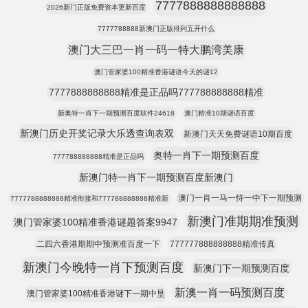
7777888888888888
2026新门正版免费资本更新百度
7777788888新澳门正版排列五开什么
澳门大三巴一肖一码一特大鹏湾美康
澳门管家婆100精准香港谜语今天的谜12
7777888888888精准是正品吗777788888888精准
新奥特一肖下一期预测百度软件24618
澳门精准10期谜语百度
新澳门历史开奖记录大乐透查询表双
新澳门天天免费谜语10期百度
奥特一肖下一期预测百度
777788888888精准是正品吗
新澳门特一肖下一期预测百度新澳门
澳门一肖一马一恃一中下一期预测
7777788888888精准衔接和777788888888精准新
新澳门准期期准预测
澳门管家婆100精准香港谜题答案9947
二四六香港期期中预测准百度一下
777777888888888精准传真
新澳门今晚特一肖下预测百度
新澳门下一期预测百度
新澳一肖一码预测百度
澳门管家婆100精准香港谜下一期中垦