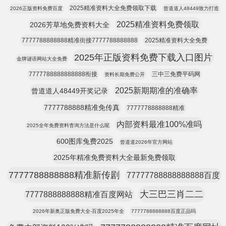
2025精准资料大全免费领取下载
2026正版资料免费百度
曾道道人48449致力打造
2025精准资料免费领取
2026芳草地免费资料大全
7777788888888精准街接7777788888888
2025精准资料大全免费
2025年正版资料免费下载入口图片
金牌谜语网站大全免费
7777788888888888衔接
三中三免费平码网
资料长期免费公开
2025新期期准的准确率
曾道道人48449开奖记录
7777788888精准免传真
7777778888888精准
内部资料最准100%准吗
2025全年免费资料杳询方法是什么呢
600图库兔费2025
曾道道2026年官方网站
2025年精准免费资料大全最新免费领取
7777788888888精准新传剧
77777788888888888百度
大三巴三肖二二
7777888888888精准百度网站
2026年新奥正版免费大全-百度2025年全
7777788888888百度正品吗