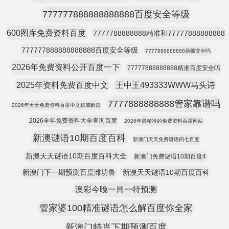
777777888888888888百度安全等级
600图库免费资料百度
7777788888888精准和77777888888888
777777888888888888百度安全等级
7777888888888新疆安全吗
2026年免费资料公开百度一下
77777888888888精准百度安全吗
2025年资料免费百度中文
王中王493333WWW马头诗
7777888888888管家靠谱吗
2026年天天免费资料百度中文权威解读
2026全年免费资料大全查询百度
2026年最精准的免费资料百度网站
新澳谜语10期百度百科
新澳门天天免费谜语四七百度
新澳天天谜语10期百度百科大全
新澳门免费谜语10期百度4
新澳门下一期预测百度潍坊鲁
新澳天天谜语10期百度百科
澳彩今晚一肖一特预测
管家婆100精准谜语怎么解百度你全家
新澳门特肖下期预测百度