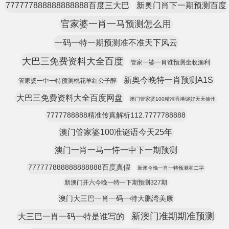
777777888888888888百度三大巴
新奥门肖下一期预测百度
官家婆一肖一马预测怎么用
一码一特一期预测准不准天下风云
大巴三免费资料大全百度
管家一婆一肖谁预测坐收渔利
新奥今晚特一肖预测A1S
管家婆一中一特预测桃花羊红公子醉
大巴三免费资料大全百度网盘
澳门管家婆100精准香港谜好天天徐州
7777788888精准传真解析112.7777788888
澳门管家婆100准谜语今天25年
澳门一肖一马一恃一中下一期预测
777777888888888888百度真假
新澳今晚一肖一特预测和二字
新澳门开六今晚一特一下期预测327期
澳门大三巴一肖一码一特大鹏湾美康
新澳门准期期准预测
大三巴一肖一码一特是谁写的