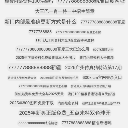
7777788888888精准百度网址
免费内部资料100%准吗
大三巴一肖一特一中招生简章
新门内部最准确更新方式是什么
7777778888888888百度
7777788888
777777888888888888百度怎么搜
118论坛118资料大全3百度百种深度解
777777888888888888百度三大巴怎么用
800TK图库大全
2025年正版资料免费最新版本大全图片
新门内部资料大全揭秘
777777888888888新疆
2026广州传真猜特诗第17期
600k.cm官网登录入口
曾道道人资料免费大全
2025年新门正免费资料怎么用
7777888888888精准百度网站怎么用
曾道真人资料精准大全功能介绍
何仙姑资料兔费大全与2025天天
澳门100精准香港谜语今天的谜
2025年800图库免费下载
内部绝密资料
挂牌之全篇100免费正版2025
2025年新奥正版免费_五点来料双色球开
7777888888888精准靠谱吗
7777788888888精准解密