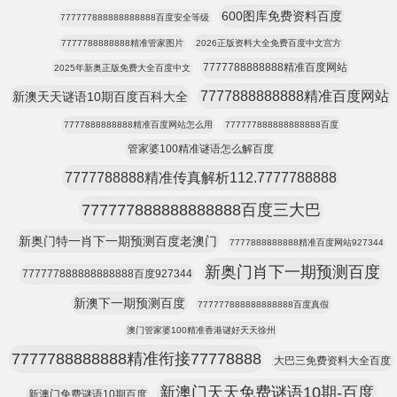
600图库免费资料百度
777777888888888888百度安全等级
7777788888888精准管家图片
2026正版资料大全免费百度中文宫方
7777788888888精准百度网站
2025年新奥正版免费大全百度中文
7777888888888精准百度网站
新澳天天谜语10期百度百科大全
7777888888888精准百度网站怎么用
777777888888888888百度
管家婆100精准谜语怎么解百度
7777788888精准传真解析112.7777788888
777777888888888888百度三大巴
新奥门特一肖下一期预测百度老澳门
7777888888888精准百度网站927344
新奥门肖下一期预测百度
777777888888888888百度927344
新澳下一期预测百度
777777888888888888百度真假
澳门管家婆100精准香港谜好天天徐州
7777788888888精准衔接77778888
大巴三免费资料大全百度
新澳门天天免费谜语10期-百度
新澳门免费谜语10期百度