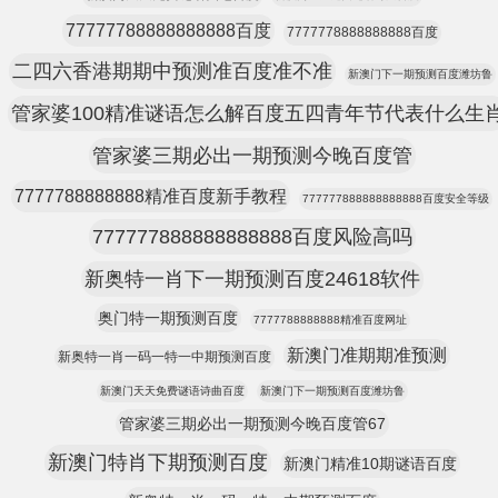
77777788888888888百度
7777778888888888百度
二四六香港期期中预测准百度准不准
新澳门下一期预测百度潍坊鲁
管家婆100精准谜语怎么解百度五四青年节代表什么生
管家婆三期必出一期预测今晚百度管
7777788888888精准百度新手教程
777777888888888888百度安全等级
777777888888888888百度风险高吗
新奥特一肖下一期预测百度24618软件
奥门特一期预测百度
7777788888888精准百度网址
新澳门准期期准预测
新奥特一肖一码一特一中期预测百度
新澳门天天免费谜语诗曲百度
新澳门下一期预测百度潍坊鲁
管家婆三期必出一期预测今晚百度管67
新澳门特肖下期预测百度
新澳门精准10期谜语百度